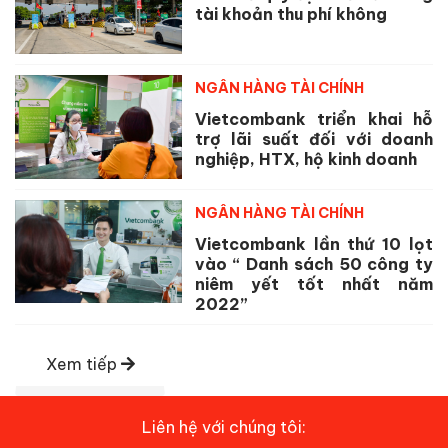
tài khoản thu phí không
NGÂN HÀNG TÀI CHÍNH
Vietcombank triển khai hỗ
trợ lãi suất đối với doanh
nghiệp, HTX, hộ kinh doanh
NGÂN HÀNG TÀI CHÍNH
Vietcombank lần thứ 10 lọt
vào “ Danh sách 50 công ty
niêm yết tốt nhất năm
2022”
Xem tiếp
Liên hệ với chúng tôi: