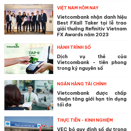
VIỆT NAM HÔM NAY
Vietcombank nhận danh hiệu
Best FXall Taker tại lễ trao
giải thưởng Refinitiv Vietnam
FX Awards năm 2023
HÀNH TRÌNH SỐ
Dịch vụ thẻ của
Vietcombank - tiên phong
trong kỷ nguyên số
NGÂN HÀNG TÀI CHÍNH
Vietcombank được chấp
thuận tăng giới hạn tín dụng
tối đa
THỰC TIỄN - KINH NGHIỆM
VEC bỏ quy định số dư trong