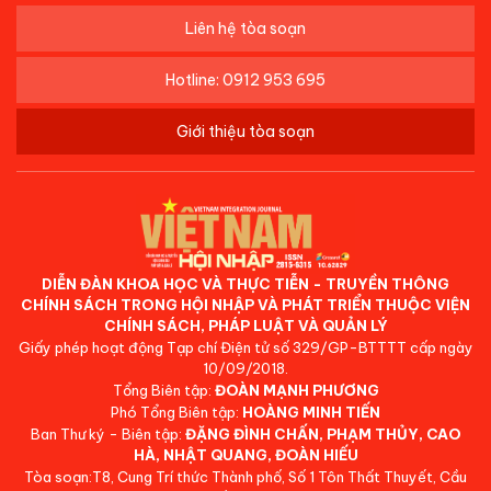
Liên hệ tòa soạn
Hotline: 0912 953 695
Giới thiệu tòa soạn
DIỄN ĐÀN KHOA HỌC VÀ THỰC TIỄN - TRUYỀN THÔNG
CHÍNH SÁCH TRONG HỘI NHẬP VÀ PHÁT TRIỂN THUỘC VIỆN
CHÍNH SÁCH, PHÁP LUẬT VÀ QUẢN LÝ
Giấy phép hoạt động Tạp chí Điện tử số 329/GP-BTTTT cấp ngày
10/09/2018.
Tổng Biên tập:
ĐOÀN MẠNH PHƯƠNG
Phó Tổng Biên tập:
HOÀNG MINH TIẾN
Ban Thư ký - Biên tập:
ĐẶNG ĐÌNH CHẤN, PHẠM THỦY, CAO
HÀ, NHẬT QUANG, ĐOÀN HIẾU
Tòa soạn:T8, Cung Trí thức Thành phố, Số 1 Tôn Thất Thuyết, Cầu