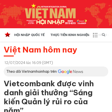
HỘI NHẬP QUỐC TẾ
THỰC TIỄN KINH NGHIỆM
CHÍNH SÁ
Việt Nam hôm nay
12/07/2024 lúc 16:09 (GMT)
Theo dõi Vietnamhoinhap trên
Vietcombank được vinh
danh giải thưởng “Sáng
kiến Quản lý rủi ro của
năm”