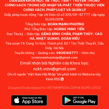
DIỄN ĐÀN KHOA HỌC VÀ THỰC TIỄN - TRUYỀN THÔNG
CHÍNH SÁCH TRONG HỘI NHẬP VÀ PHÁT TRIỂN THUỘC VIỆN
CHÍNH SÁCH, PHÁP LUẬT VÀ QUẢN LÝ
Giấy phép hoạt động Tạp chí Điện tử số 329/GP-BTTTT cấp ngày
10/09/2018.
Tổng Biên tập:
ĐOÀN MẠNH PHƯƠNG
Phó Tổng Biên tập:
HOÀNG MINH TIẾN
Ban Thư ký - Biên tập:
ĐẶNG ĐÌNH CHẤN, PHẠM THỦY, CAO
HÀ, NHẬT QUANG, ĐOÀN HIẾU
Tòa soạn:T8, Cung Trí thức Thành phố, Số 1 Tôn Thất Thuyết, Cầu
Giấy, Hà Nội.
Truyền thông - Quảng cáo:
0826166777
- Hòm thư:
tcvietnamhoinhap@gmail.com
Email nhận bài Nghiên cứu Khoa học:
nckh.vnhn@gmail.com
Ghi rõ nguồn "Việt Nam Hội Nhập" khi phát hành từ Website này.
Kênh RSS
Designed & developed by VIETNAMPEDIA.COM
©
AICMS v2022