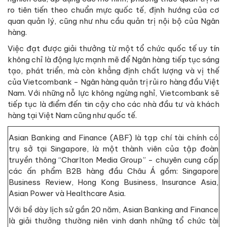
ro tiên tiến theo chuẩn mực quốc tế, định hướng của cơ
quan quản lý, cũng như nhu cầu quản trị nội bộ của Ngân
hàng.
Việc đạt được giải thưởng từ một tổ chức quốc tế uy tín
không chỉ là động lực mạnh mẽ để Ngân hàng tiếp tục sáng
tạo, phát triển, mà còn khẳng định chất lượng và vị thế
của Vietcombank - Ngân hàng quản trị rủi ro hàng đầu Việt
Nam. Với những nỗ lực không ngừng nghỉ, Vietcombank sẽ
tiếp tục là điểm đến tin cậy cho các nhà đầu tư và khách
hàng tại Việt Nam cũng như quốc tế.
Asian Banking and Finance (ABF) là tạp chí tài chính có
trụ sở tại Singapore, là một thành viên của tập đoàn
truyền thông “Charlton Media Group” - chuyên cung cấp
các ấn phẩm B2B hàng đầu Châu Á gồm: Singapore
Business Review, Hong Kong Business, Insurance Asia,
Asian Power và Healthcare Asia.
Với bề dày lịch sử gần 20 năm, Asian Banking and Finance
là giải thưởng thường niên vinh danh những tổ chức tài