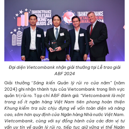
Đại diện Vietcombank nhận giải thưởng tại Lễ trao giải
ABF 2024
Giải thưởng “
Sáng kiến Quản lý rủi ro của năm
”
(năm
2024) ghi nhận thành tựu của Vietcombank trong lĩnh vực
quản trị rủi ro. Tạp chí ABF đánh giá:
“Vietcombank là một
trong số ít ngân hàng Việt Nam tiên phong hoàn thiện
Khung kiểm tra sức chịu đựng về vốn toàn diện và nâng
cao, sớm hơn quy định của Ngân hàng Nhà nước Việt Nam.
Vietcombank, cùng với sự đồng hành của các
đ
ơn vị tư
vấn uy tín về quản lý rủi ro, tiếp tục giữ vững vị thế Ngân