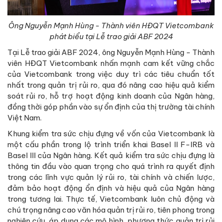
Ông Nguyễn Mạnh Hùng
-
Thành viên
HĐQT Vietcombank
phát biểu tại Lễ trao giải ABF 2024
Tại Lễ trao giải ABF 2024, ông Nguyễn Mạnh Hùng - Thành
viên HĐQT Vietcombank nhấn mạnh cam kết vững chắc
của Vietcombank trong việc duy trì các tiêu chuẩn tốt
nhất trong quản trị rủi ro, qua đó nâng cao hiệu quả kiểm
soát rủi ro, hỗ trợ hoạt động kinh doanh của Ngân hàng,
đồng thời góp phần vào sự ổn định của thị trường tài chính
Việt Nam.
Khung kiểm tra sức chịu đựng về vốn của Vietcombank là
một cấu phần trong lộ trình triển khai Basel II F-IRB và
Basel III của Ngân hàng. Kết quả kiểm tra sức chịu đựng là
thông tin đầu vào quan trọng cho quá trình ra quyết định
trong các lĩnh vực quản lý rủi ro, tài chính và chiến lược,
đảm bảo hoạt động ổn định và hiệu quả của Ngân hàng
trong tương lai. Thực tế, Vietcombank luôn chủ động và
chú trọng nâng cao văn hóa quản trị rủi ro, tiên phong trong
nghiên cứu, áp dụng các mô hình, phương thức quản trị rủi