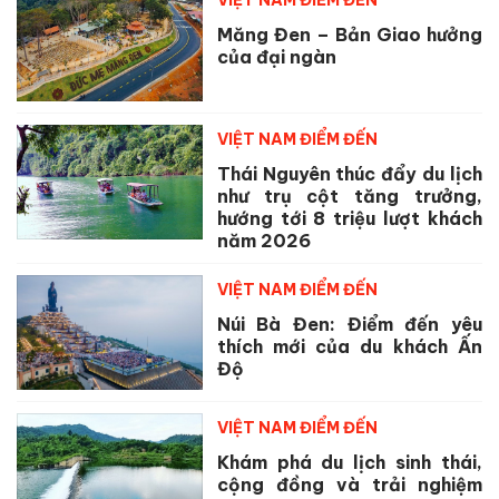
Măng Đen – Bản Giao hưởng
của đại ngàn
VIỆT NAM ĐIỂM ĐẾN
Thái Nguyên thúc đẩy du lịch
như trụ cột tăng trưởng,
hướng tới 8 triệu lượt khách
năm 2026
VIỆT NAM ĐIỂM ĐẾN
Núi Bà Đen: Điểm đến yêu
thích mới của du khách Ấn
Độ
VIỆT NAM ĐIỂM ĐẾN
Khám phá du lịch sinh thái,
cộng đồng và trải nghiệm