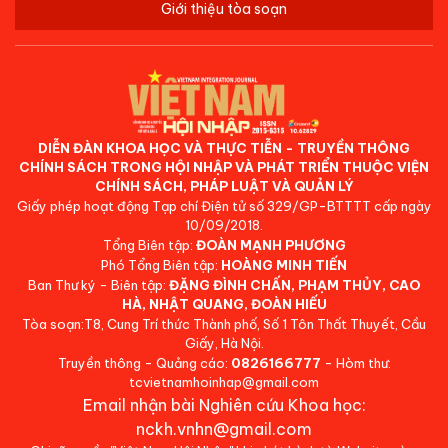
Giới thiệu tòa soạn
DIỄN ĐÀN KHOA HỌC VÀ THỰC TIỄN - TRUYỀN THÔNG
CHÍNH SÁCH TRONG HỘI NHẬP VÀ PHÁT TRIỂN THUỘC VIỆN
CHÍNH SÁCH, PHÁP LUẬT VÀ QUẢN LÝ
Giấy phép hoạt động Tạp chí Điện tử số 329/GP-BTTTT cấp ngày
10/09/2018.
Tổng Biên tập:
ĐOÀN MẠNH PHƯƠNG
Phó Tổng Biên tập:
HOÀNG MINH TIẾN
Ban Thư ký - Biên tập:
ĐẶNG ĐÌNH CHẤN, PHẠM THỦY, CAO
HÀ, NHẬT QUANG, ĐOÀN HIẾU
Tòa soạn:T8, Cung Trí thức Thành phố, Số 1 Tôn Thất Thuyết, Cầu
Giấy, Hà Nội.
Truyền thông - Quảng cáo:
0826166777
- Hòm thư:
tcvietnamhoinhap@gmail.com
Email nhận bài Nghiên cứu Khoa học:
nckh.vnhn@gmail.com