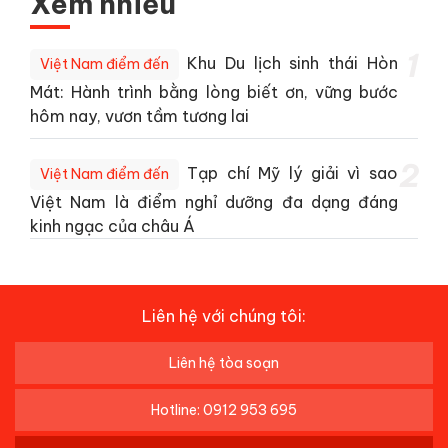
Xem nhiều
1
Khu Du lịch sinh thái Hòn
Việt Nam điểm đến
Mát: Hành trình bằng lòng biết ơn, vững bước
hôm nay, vươn tầm tương lai
2
Tạp chí Mỹ lý giải vì sao
Việt Nam điểm đến
Việt Nam là điểm nghỉ dưỡng đa dạng đáng
kinh ngạc của châu Á
Liên hệ với chúng tôi:
Liên hệ tòa soạn
Hotline: 0912 953 695