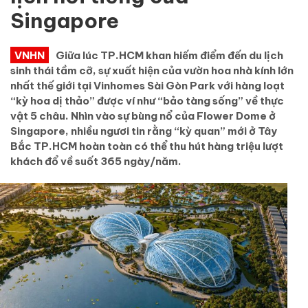
Singapore
VNHN
Giữa lúc TP.HCM khan hiếm điểm đến du lịch
sinh thái tầm cỡ, sự xuất hiện của vườn hoa nhà kính lớn
nhất thế giới tại Vinhomes Sài Gòn Park với hàng loạt
“kỳ hoa dị thảo” được ví như “bảo tàng sống” về thực
vật 5 châu. Nhìn vào sự bùng nổ của Flower Dome ở
Singapore, nhiều ngươi tin rằng “kỳ quan” mới ở Tây
Bắc TP.HCM hoàn toàn có thể thu hút hàng triệu lượt
khách đổ về suốt 365 ngày/năm.