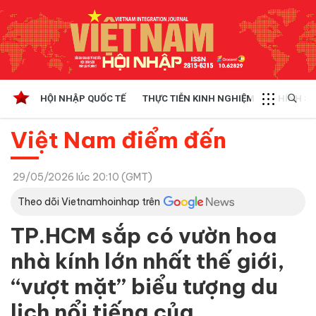
HỘI NHẬP QUỐC TẾ
THỰC TIỄN KINH NGHIỆM
CHÍNH SÁ
Việt Nam điểm đến
29/05/2026 lúc 20:10 (GMT)
Theo dõi Vietnamhoinhap trên
TP.HCM sắp có vườn hoa
nhà kính lớn nhất thế giới,
“vượt mặt” biểu tượng du
lịch nổi tiếng của