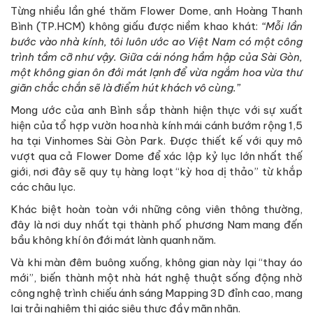
Từng nhiều lần ghé thăm Flower Dome, anh Hoàng Thanh
Bình (TP.HCM) không giấu được niềm khao khát:
“Mỗi lần
bước vào nhà kính, tôi luôn ước ao Việt Nam có một công
trình tầm cỡ như vậy. Giữa cái nóng hầm hập của Sài Gòn,
một không gian ôn đới mát lạnh để vừa ngắm hoa vừa thư
giãn chắc chắn sẽ là điểm hút khách vô cùng.”
Mong ước của anh Bình sắp thành hiện thực với sự xuất
hiện của tổ hợp vườn hoa nhà kính mái cánh bướm rộng 1,5
ha tại Vinhomes Sài Gòn Park. Được thiết kế với quy mô
vượt qua cả Flower Dome để xác lập kỷ lục lớn nhất thế
giới, nơi đây sẽ quy tụ hàng loạt “kỳ hoa dị thảo” từ khắp
các châu lục.
Khác biệt hoàn toàn với những công viên thông thường,
đây là nơi duy nhất tại thành phố phương Nam mang đến
bầu không khí ôn đới mát lành quanh năm.
Và khi màn đêm buông xuống, không gian này lại “thay áo
mới”, biến thành một nhà hát nghệ thuật sống động nhờ
công nghệ trình chiếu ánh sáng Mapping 3D đỉnh cao, mang
lại trải nghiệm thị giác siêu thực đầy mãn nhãn.