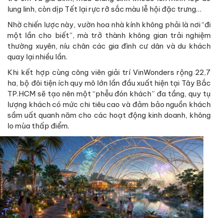
lung linh, còn dịp Tết lại rực rỡ sắc màu lễ hội đặc trưng…
Nhờ chiến lược này, vườn hoa nhà kính không phải là nơi “đi
một lần cho biết”, mà trở thành không gian trải nghiệm
thường xuyên, níu chân các gia đình cư dân và du khách
quay lại nhiều lần.
Khi kết hợp cùng công viên giải trí VinWonders rộng 22,7
ha, bộ đôi tiện ích quy mô lớn lần đầu xuất hiện tại Tây Bắc
TP.HCM sẽ tạo nên một “phễu đón khách” đa tầng, quy tụ
lượng khách có mức chi tiêu cao và đảm bảo nguồn khách
sầm uất quanh năm cho các hoạt động kinh doanh, không
lo mùa thấp điểm.