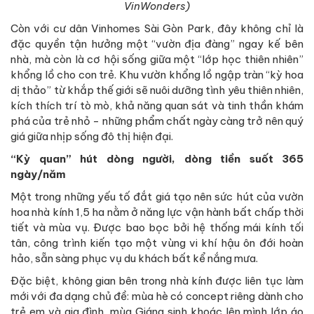
VinWonders)
Còn với cư dân Vinhomes Sài Gòn Park, đây không chỉ là
đặc quyền tận hưởng một “vườn địa đàng” ngay kế bên
nhà, mà còn là cơ hội sống giữa một “lớp học thiên nhiên”
khổng lồ cho con trẻ. Khu vườn khổng lồ ngập tràn “kỳ hoa
dị thảo” từ khắp thế giới sẽ nuôi dưỡng tình yêu thiên nhiên,
kích thích trí tò mò, khả năng quan sát và tinh thần khám
phá của trẻ nhỏ - những phẩm chất ngày càng trở nên quý
giá giữa nhịp sống đô thị hiện đại.
“Kỳ quan” hút dòng người, dòng tiền suốt 365
ngày/năm
Một trong những yếu tố đắt giá tạo nên sức hút của vườn
hoa nhà kính 1,5 ha nằm ở năng lực vận hành bất chấp thời
tiết và mùa vụ. Được bao bọc bởi hệ thống mái kính tối
tân, công trình kiến tạo một vùng vi khí hậu ôn đới hoàn
hảo, sẵn sàng phục vụ du khách bất kể nắng mưa.
Đặc biệt, không gian bên trong nhà kính được liên tục làm
mới với đa dạng chủ đề: mùa hè có concept riêng dành cho
trẻ em và gia đình, mùa Giáng sinh khoác lên mình lớp áo