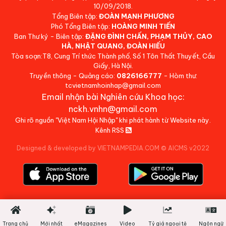
10/09/2018.
Tổng Biên tập:
ĐOÀN MẠNH PHƯƠNG
Phó Tổng Biên tập:
HOÀNG MINH TIẾN
Ban Thư ký - Biên tập:
ĐẶNG ĐÌNH CHẤN, PHẠM THỦY, CAO
HÀ, NHẬT QUANG, ĐOÀN HIẾU
Tòa soạn:T8, Cung Trí thức Thành phố, Số 1 Tôn Thất Thuyết, Cầu
Giấy, Hà Nội.
Truyền thông - Quảng cáo:
0826166777
- Hòm thư:
tcvietnamhoinhap@gmail.com
Email nhận bài Nghiên cứu Khoa học:
nckh.vnhn@gmail.com
Ghi rõ nguồn "Việt Nam Hội Nhập" khi phát hành từ Website này.
Kênh RSS
Designed & developed by VIETNAMPEDIA.COM
©
AICMS v2022
Trang chủ
Mới nhất
eMagazines
Video
Tỷ giá ngoại tệ
Ngôn ngữ