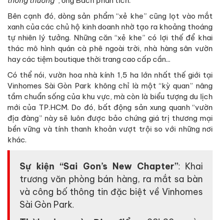
thông thường
”, ông Bách phân tích.
Bên cạnh đó, dòng sản phẩm “xẻ khe” cũng lọt vào mắt
xanh của các chủ hộ kinh doanh nhờ tạo ra khoảng thoáng
tự nhiên lý tưởng. Những căn “xẻ khe” có lợi thế để khai
thác mô hình quán cà phê ngoài trời, nhà hàng sân vườn
hay các tiệm boutique thời trang cao cấp cần...
Có thể nói, vườn hoa nhà kính 1,5 ha lớn nhất thế giới tại
Vinhomes Sài Gòn Park không chỉ là một “kỳ quan” nâng
tầm chuẩn sống của khu vực, mà còn là biểu tượng du lịch
mới của TP.HCM. Do đó, bất động sản xung quanh “vườn
địa đàng” này sẽ luôn được bảo chứng giá trị thương mại
bền vững và tính thanh khoản vượt trội so với những nơi
khác.
Sự kiện “Sai Gon’s New Chapter”
: Khai
trương văn phòng bán hàng, ra mắt sa bàn
và công bố thông tin đặc biệt về Vinhomes
Sài Gòn Park.