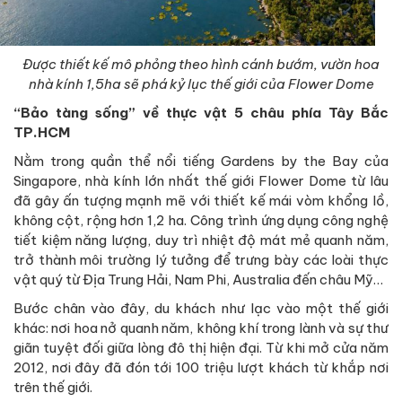
Được thiết kế mô phỏng theo hình cánh bướm, vườn hoa
nhà kính 1,5ha sẽ phá kỷ lục thế giới của Flower Dome
“Bảo tàng sống” về thực vật 5 châu phía Tây Bắc
TP.HCM
Nằm trong quần thể nổi tiếng Gardens by the Bay của
Singapore, nhà kính lớn nhất thế giới Flower Dome từ lâu
đã gây ấn tượng mạnh mẽ với thiết kế mái vòm khổng lồ,
không cột, rộng hơn 1,2 ha. Công trình ứng dụng công nghệ
tiết kiệm năng lượng, duy trì nhiệt độ mát mẻ quanh năm,
trở thành môi trường lý tưởng để trưng bày các loài thực
vật quý từ Địa Trung Hải, Nam Phi, Australia đến châu Mỹ…
Bước chân vào đây, du khách như lạc vào một thế giới
khác: nơi hoa nở quanh năm, không khí trong lành và sự thư
giãn tuyệt đối giữa lòng đô thị hiện đại. Từ khi mở cửa năm
2012, nơi đây đã đón tới 100 triệu lượt khách từ khắp nơi
trên thế giới.