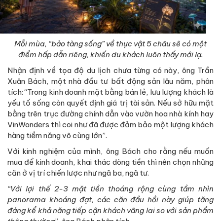
Mỗi mùa, “bảo tàng sống” về thực vật 5 châu sẽ có một
điểm hấp dẫn riêng, khiến du khách luôn thấy mới lạ.
Nhận định về tọa độ du lịch chưa từng có này, ông Trần
Xuân Bách, một nhà đầu tư bất động sản lâu năm, phân
tích: “Trong kinh doanh mặt bằng bán lẻ, lưu lượng khách là
yếu tố sống còn quyết định giá trị tài sản. Nếu sở hữu mặt
bằng trên trục đường chính dẫn vào vườn hoa nhà kính hay
VinWonders thì coi như đã được đảm bảo một lượng khách
hàng tiềm năng vô cùng lớn”.
Với kinh nghiệm của mình, ông Bách cho rằng nếu muốn
mua để kinh doanh, khai thác dòng tiền thì nên chọn những
căn ở vị trí chiến lược như ngã ba, ngã tư.
“Với lợi thế 2-3 mặt tiền thoáng rộng cùng tầm nhìn
panorama khoáng đạt, các căn đầu hồi này giúp tăng
đáng kể khả năng tiếp cận khách vãng lai so với sản phẩm