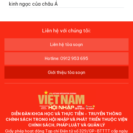
kinh ngạc của châu Á
Liên hệ với chúng tôi:
Liên hệ tòa soạn
Hotline: 0912 953 695
Giới thiệu tòa soạn
DIỄN ĐÀN KHOA HỌC VÀ THỰC TIỄN - TRUYỀN THÔNG
CHÍNH SÁCH TRONG HỘI NHẬP VÀ PHÁT TRIỂN THUỘC VIỆN
CHÍNH SÁCH, PHÁP LUẬT VÀ QUẢN LÝ
Giấy phép hoạt động Tạp chí Điện tử số 329/GP-BTTTT cấp ngày