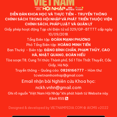
DIỄN ĐÀN KHOA HỌC VÀ THỰC TIỄN - TRUYỀN THÔNG
CHÍNH SÁCH TRONG HỘI NHẬP VÀ PHÁT TRIỂN THUỘC VIỆN
CHÍNH SÁCH, PHÁP LUẬT VÀ QUẢN LÝ
Giấy phép hoạt động Tạp chí Điện tử số 329/GP-BTTTT cấp ngày
10/09/2018.
Tổng Biên tập:
ĐOÀN MẠNH PHƯƠNG
Phó Tổng Biên tập:
HOÀNG MINH TIẾN
Ban Thư ký - Biên tập:
ĐẶNG ĐÌNH CHẤN, PHẠM THỦY, CAO
HÀ, NHẬT QUANG, ĐOÀN HIẾU
Tòa soạn:T8, Cung Trí thức Thành phố, Số 1 Tôn Thất Thuyết, Cầu
Giấy, Hà Nội.
Truyền thông - Quảng cáo:
0826166777
- Hòm thư:
tcvietnamhoinhap@gmail.com
Email nhận bài Nghiên cứu Khoa học:
nckh.vnhn@gmail.com
Ghi rõ nguồn "Việt Nam Hội Nhập" khi phát hành từ Website này.
Kênh RSS
Designed & developed by VIETNAMPEDIA.COM
©
AICMS v2022