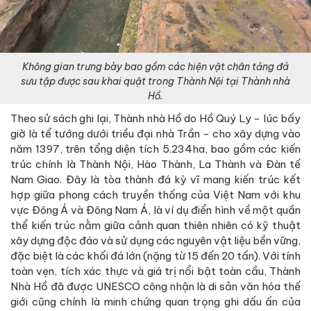
Không gian trưng bày bao gồm các hiện vật chân tảng đá
sưu tập được sau khai quật trong Thành Nội tại Thành nhà
Hồ.
Theo sử sách ghi lại, Thành nhà Hồ do Hồ Quý Ly - lúc bấy
giờ là tể tướng dưới triều đại nhà Trần - cho xây dựng vào
năm 1397, trên tổng diện tích 5.234ha, bao gồm các kiến
trúc chính là Thành Nội, Hào Thành, La Thành và Đàn tế
Nam Giao. Đây là tòa thành đá kỳ vĩ mang kiến trúc kết
hợp giữa phong cách truyền thống của Việt Nam với khu
vực Đông Á và Đông Nam Á, là ví dụ điển hình về một quần
thể kiến trúc nằm giữa cảnh quan thiên nhiên có kỹ thuật
xây dựng độc đáo và sử dụng các nguyên vật liệu bền vững,
đặc biệt là các khối đá lớn (nặng từ 15 đến 20 tấn). Với tính
toàn vẹn, tích xác thực và giá trị nổi bật toàn cầu, Thành
Nhà Hồ đã được UNESCO công nhận là di sản văn hóa thế
giới cũng chính là minh chứng quan trọng ghi dấu ấn của