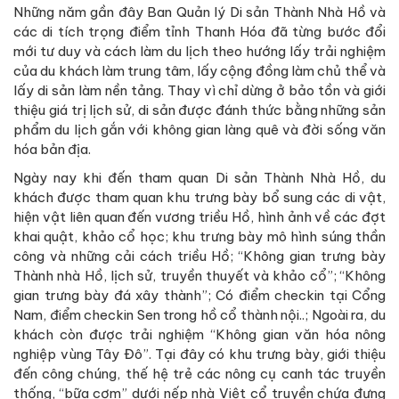
Những năm gần đây Ban Quản lý Di sản Thành Nhà Hồ và
các di tích trọng điểm tỉnh Thanh Hóa đã từng bước đổi
mới tư duy và cách làm du lịch theo hướng lấy trải nghiệm
của du khách làm trung tâm, lấy cộng đồng làm chủ thể và
lấy di sản làm nền tảng. Thay vì chỉ dừng ở bảo tồn và giới
thiệu giá trị lịch sử, di sản được đánh thức bằng những sản
phẩm du lịch gắn với không gian làng quê và đời sống văn
hóa bản địa.
Ngày nay khi đến tham quan Di sản Thành Nhà Hồ, du
khách được tham quan khu trưng bày bổ sung các di vật,
hiện vật liên quan đến vương triều Hồ, hình ảnh về các đợt
khai quật, khảo cổ học; khu trưng bày mô hình súng thần
công và những cải cách triều Hồ; “Không gian trưng bày
Thành nhà Hồ, lịch sử, truyền thuyết và khảo cổ”; “Không
gian trưng bày đá xây thành”; Có điểm checkin tại Cổng
Nam, điểm checkin Sen trong hồ cổ thành nội..; Ngoài ra, du
khách còn được trải nghiệm “Không gian văn hóa nông
nghiệp vùng Tây Đô”. Tại đây có khu trưng bày, giới thiệu
đến công chúng, thế hệ trẻ các nông cụ canh tác truyền
thống, “bữa cơm” dưới nếp nhà Việt cổ truyền chứa đựng