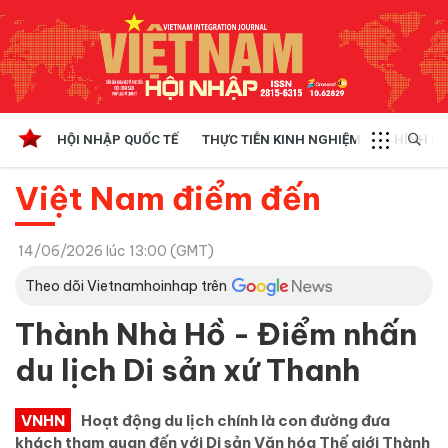
HỘI NHẬP QUỐC TẾ
THỰC TIỄN KINH NGHIỆM
CHÍNH SÁ
Việt Nam điểm đến
14/06/2026 lúc 13:00 (GMT)
Theo dõi Vietnamhoinhap trên
Thành Nhà Hồ - Điểm nhấn
du lịch Di sản xứ Thanh
VNHN
Hoạt động du lịch chính là con đường đưa
khách tham quan đến với Di sản Văn hóa Thế giới Thành