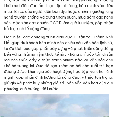
thức nét độc đáo ẩm thực địa phương, hòa mình vào điệu
múa, lời ca của người dân bản địa hoặc chiêm ngưỡng làng
nghề truyền thống và cùng tham quan, mua sắm các nông
sản, đặc sản đạt chuẩn OCOP làm quà lưu niệm, góp phần
hỗ trợ kinh tế cộng đồng.
Đặc biệt, các chương trình giáo dục Di sản tại Thành Nhà
Hồ, giúp du khách hòa mình vào chiều sâu văn hóa lịch sử,
từ đó tích cực góp phần xây dựng và phát triển cộng đồng
bền vững. Trải nghiệm thực tế này không chỉ bảo tồn di sản
mà còn thúc đẩy ý thức trách nhiệm bảo vệ văn hóa cho
thế hệ tương lai. Qua đó tạo thêm cơ hội cho tuổi trẻ học
đường được tham gia các hoạt động học tập, vui chơi lành
mạnh, góp phần định hướng lối sống đẹp, ý thức tôn trọng,
giữ gìn và phát huy những giá trị, bản sắc văn hoá của địa
phương, quê hương, đất nước.