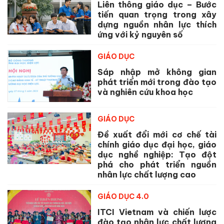
Liên thông giáo dục – Bước
tiến quan trọng trong xây
dựng nguồn nhân lực thích
ứng với kỷ nguyên số
GIÁO DỤC
Sáp nhập mở không gian
phát triển mới trong đào tạo
và nghiên cứu khoa học
GIÁO DỤC
Đề xuất đổi mới cơ chế tài
chính giáo dục đại học, giáo
dục nghề nghiệp: Tạo đột
phá cho phát triển nguồn
nhân lực chất lượng cao
GIÁO DỤC 4.0
ITCI Vietnam và chiến lược
đào tạo nhân lực chất lượng