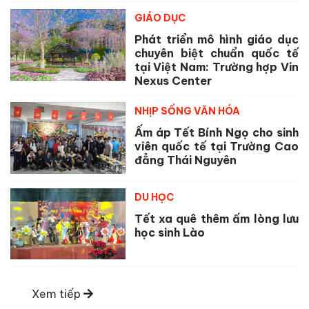
GIÁO DỤC
Phát triển mô hình giáo dục
chuyên biệt chuẩn quốc tế
tại Việt Nam: Trường hợp Vin
Nexus Center
NHỊP SỐNG VĂN HÓA
Ấm áp Tết Bính Ngọ cho sinh
viên quốc tế tại Trường Cao
đẳng Thái Nguyên
DU HỌC
Tết xa quê thêm ấm lòng lưu
học sinh Lào
Xem tiếp