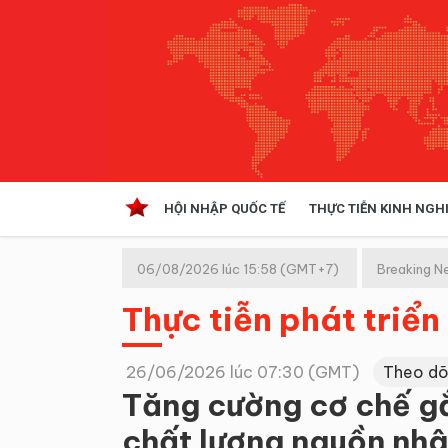
HỘI NHẬP QUỐC TẾ
THỰC TIỄN KINH NGH
HỘI NHẬP QUỐC TẾ
VĂN 
06/08/2026 lúc 15:58 (GMT+7)
Breaking N
Kinh tế hội nhập
Thực tiễn phát triển
Doanh nghiệp
NGHIÊN CỨU PHÁP LUẬT
THỰC
26/06/2026 lúc 07:30 (GMT)
Theo dõ
Tăng cường cơ chế gắ
chất lượng nguồn nhân