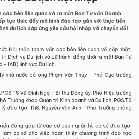
 các bên liên quan và ra mắt Ban Tư vấn Doanh
iếp tục thúc đẩy mô hình đào tạo gắn với thực tiễn,
nh du lịch đáp ứng yêu cầu hội nhập và chuyển đổi
hức Hội thảo tham vấn các bên liên quan về cập nhật,
trị Dịch vụ Du lịch và Lữ hành, đồng thời ra mắt Ban Tư
- IAB) lĩnh vực Du lịch.
 lý nhà nước có ông Phạm Văn Thủy - Phó Cục trưởng
.PGS.TS Vũ Đình Ngọ - Bí thư Đảng ủy, Phó Hiệu trưởng
hó Trưởng khoa Quản trị Kinh doanh và Du lịch; PGS.TS
 lý đào tạo; ThS. Nguyễn Vân Anh - Phó Trưởng phòng
kiến đóng góp từ các cơ quan quản lý, cơ sở đào tạo,
c, làm cơ sở cho việc hoàn thiện chương trình đào tạo