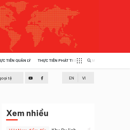
ỰC TIỄN QUẢN LÝ
THỰC TIỄN PHÁT TRIỂN
MULTIMEDIA
TÀI NGUYÊN - MÔI TRƯỜNG
goại tệ
EN
VI
THỰC TIỄN - KINH NGHIỆM
Xem nhiều