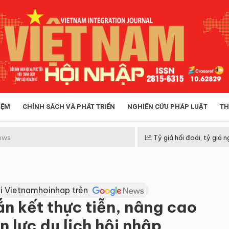
IỆM
CHÍNH SÁCH VÀ PHÁT TRIỂN
NGHIÊN CỨU PHÁP LUẬT
TH
HÓA XÃ HỘI
CHÍNH SÁCH
ews
Tỷ giá hối đoái, tỷ giá n
 TIỄN QUẢN LÝ
VIỆT NAM ĐIỂM ĐẾN
i Vietnamhoinhap trên
n kết thực tiễn, nâng cao
 lực du lịch hội nhập