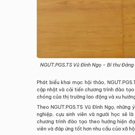
NGƯT.PGS.TS Vũ Đình Ngọ - Bí thư Đảng ủ
Phát biểu khai mạc hội thảo, NGƯT.PGS.
cập nhật và cải tiến chương trình đào tạ
chóng của thị trường lao động và xu hướng
Theo NGƯT.PGS.TS Vũ Đình Ngọ, những ý 
nghiệp, cựu sinh viên và người học sẽ l
chương trình đào tạo theo hướng hiện đại
viên và đáp ứng tốt hơn nhu cầu của xã hội