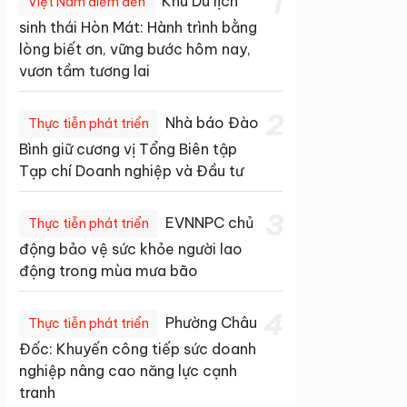
1
Khu Du lịch
Việt Nam điểm đến
sinh thái Hòn Mát: Hành trình bằng
lòng biết ơn, vững bước hôm nay,
vươn tầm tương lai
2
Nhà báo Đào
Thực tiễn phát triển
Bình giữ cương vị Tổng Biên tập
Tạp chí Doanh nghiệp và Đầu tư
3
EVNNPC chủ
Thực tiễn phát triển
động bảo vệ sức khỏe người lao
động trong mùa mưa bão
4
Phường Châu
Thực tiễn phát triển
Đốc: Khuyến công tiếp sức doanh
nghiệp nâng cao năng lực cạnh
tranh