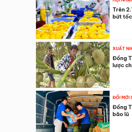
HỘI NHẬ
Trên 2
bứt tố
XUẤT NH
Đồng T
lược ch
ĐỔI MỚI
Đồng T
bão lũ