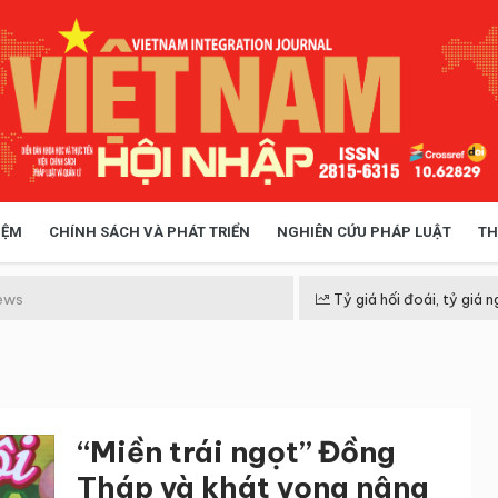
IỆM
CHÍNH SÁCH VÀ PHÁT TRIỂN
NGHIÊN CỨU PHÁP LUẬT
TH
HÓA XÃ HỘI
CHÍNH SÁCH
ews
Tỷ giá hối đoái, tỷ giá n
 TIỄN QUẢN LÝ
VIỆT NAM ĐIỂM ĐẾN
“Miền trái ngọt” Đồng
Tháp và khát vọng nâng