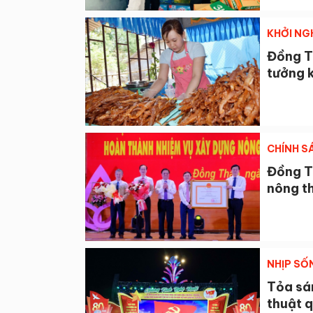
KHỞI NG
Đồng Th
tưởng 
CHÍNH S
Đồng T
nông t
NHỊP SỐ
Tỏa sá
thuật 