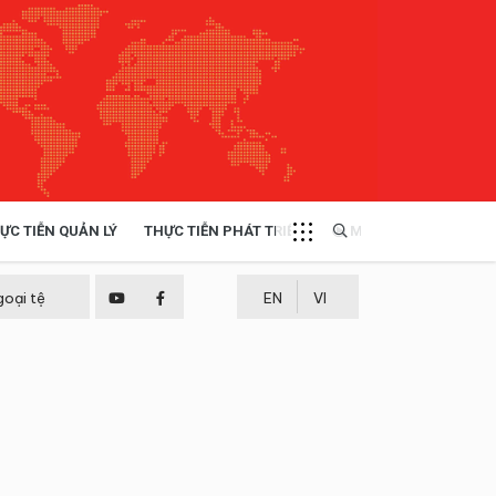
ỰC TIỄN QUẢN LÝ
THỰC TIỄN PHÁT TRIỂN
MULTIMEDIA
TÀI NGUYÊN - MÔI TRƯỜNG
goại tệ
EN
VI
THỰC TIỄN - KINH NGHIỆM