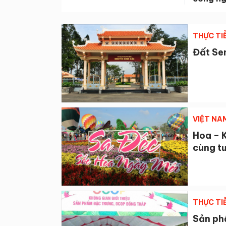
THỰC TI
Đất Sen
VIỆT NA
Hoa – K
cùng tư
THỰC TI
Sản ph