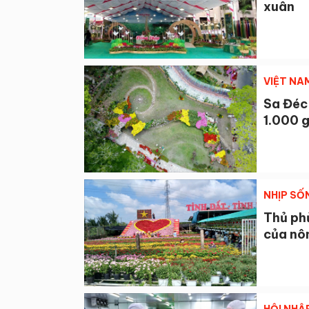
xuân
VIỆT NA
Sa Đéc 
1.000 
NHỊP SỐ
Thủ ph
của nôn