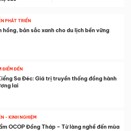
ỄN PHÁT TRIỂN
 hồng, bản sắc xanh cho du lịch bền vững
M ĐIỂM ĐẾN
iểng Sa Đéc: Giá trị truyền thống đồng hành
ơng lai
ỄN - KINH NGHIỆM
ẩm OCOP Đồng Tháp – Từ làng nghề đến mùa