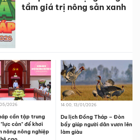
tầm giá trị nông sản xanh
/05/2026
14:00, 13/01/2026
áp cần tập trung
Du lịch Đồng Tháp – Đòn
"lực cản" để khơi
bẩy giúp người dân vươn lên
m năng nông nghiệp
làm giàu
hệ cao