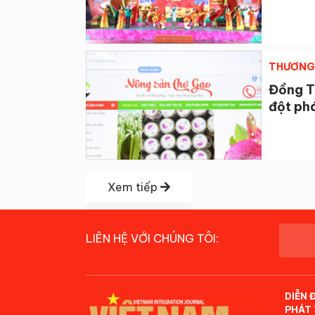
THƯƠNG 
Đồng T
đột ph
Xem tiếp
LIÊN HỆ VỚI CHÚNG TÔI:
DIỄN 
PHÁT 