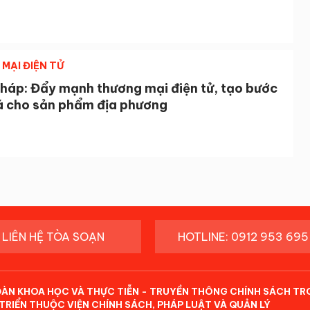
MẠI ĐIỆN TỬ
háp: Đẩy mạnh thương mại điện tử, tạo bước
á cho sản phẩm địa phương
LIÊN HỆ TÒA SOẠN
HOTLINE: 0912 953 695
ĐÀN KHOA HỌC VÀ THỰC TIỄN - TRUYỀN THÔNG CHÍNH SÁCH TR
TRIỂN THUỘC VIỆN CHÍNH SÁCH, PHÁP LUẬT VÀ QUẢN LÝ