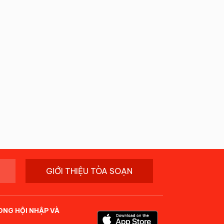
GIỚI THIỆU TÒA SOẠN
ONG HỘI NHẬP VÀ