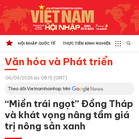
HỘI NHẬP QUỐC TẾ
THỰC TIỄN KINH NGHIỆM
CHÍNH SÁ
Văn hóa và Phát triển
06/06/2026 lúc 08:15 (GMT)
Theo dõi Vietnamhoinhap trên
“Miền trái ngọt” Đồng Tháp
và khát vọng nâng tầm giá
trị nông sản xanh