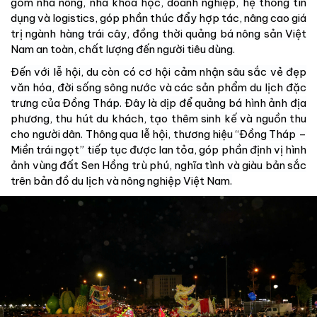
gồm nhà nông, nhà khoa học, doanh nghiệp, hệ thống tín
dụng và logistics, góp phần thúc đẩy hợp tác, nâng cao giá
trị ngành hàng trái cây, đồng thời quảng bá nông sản Việt
Nam an toàn, chất lượng đến người tiêu dùng.
Đến với lễ hội, du còn có cơ hội cảm nhận sâu sắc vẻ đẹp
văn hóa, đời sống sông nước và các sản phẩm du lịch đặc
trưng của Đồng Tháp. Đây là dịp để quảng bá hình ảnh địa
phương, thu hút du khách, tạo thêm sinh kế và nguồn thu
cho người dân. Thông qua lễ hội, thương hiệu “Đồng Tháp –
Miền trái ngọt” tiếp tục được lan tỏa, góp phần định vị hình
ảnh vùng đất Sen Hồng trù phú, nghĩa tình và giàu bản sắc
trên bản đồ du lịch và nông nghiệp Việt Nam.