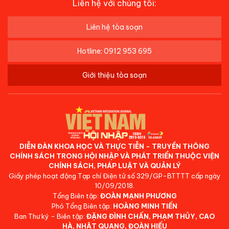
Liên hệ với chúng tôi:
Liên hệ tòa soạn
Hotline: 0912 953 695
Giới thiệu tòa soạn
DIỄN ĐÀN KHOA HỌC VÀ THỰC TIỄN - TRUYỀN THÔNG
CHÍNH SÁCH TRONG HỘI NHẬP VÀ PHÁT TRIỂN THUỘC VIỆN
CHÍNH SÁCH, PHÁP LUẬT VÀ QUẢN LÝ
Giấy phép hoạt động Tạp chí Điện tử số 329/GP-BTTTT cấp ngày
10/09/2018.
Tổng Biên tập:
ĐOÀN MẠNH PHƯƠNG
Phó Tổng Biên tập:
HOÀNG MINH TIẾN
Ban Thư ký - Biên tập:
ĐẶNG ĐÌNH CHẤN, PHẠM THỦY, CAO
HÀ, NHẬT QUANG, ĐOÀN HIẾU