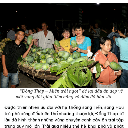
“Đồng Tháp – Miền trái ngọt” để lại dấu ấn đẹp về
một vùng đất giàu tiềm năng và đậm đà bản sắc
Được thiên nhiên ưu đãi với hệ thống sông Tiền,
sông Hậu
trù phú cùng điều kiện thổ nhưỡng thuận lợi, Đồng Tháp từ
lâu đã hình thành những vùng chuyên canh cây ăn trái tập
trung quy mô lớn. Trải qua nhiều thế hệ khai phá và phát