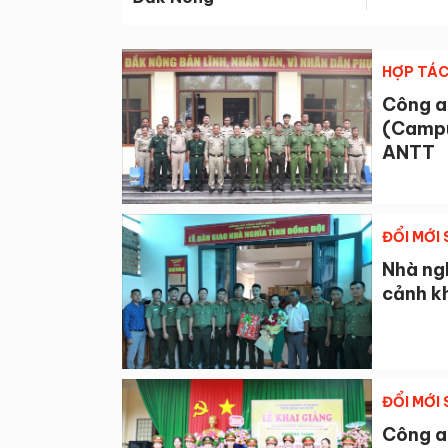
HỢP TÁC
Công an
(Campu
ANTT
ĐỔI MỚI
Nhà ng
cảnh k
ĐỔI MỚI
Công a