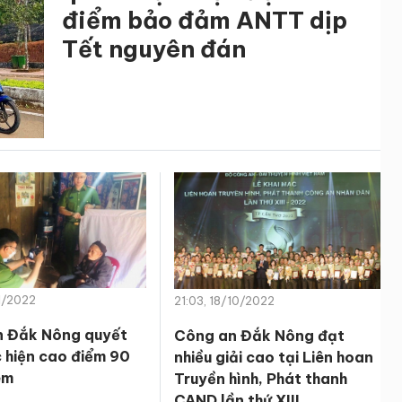
điểm bảo đảm ANTT dịp
Tết nguyên đán
11/2022
21:03, 18/10/2022
n Đắk Nông quyết
Công an Đắk Nông đạt
c hiện cao điểm 90
nhiều giải cao tại Liên hoan
êm
Truyền hình, Phát thanh
CAND lần thứ XIII