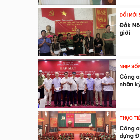
ĐỔI MỚI
Đắk Nôn
giới
NHỊP SỐ
Công a
nhân kỷ
THỰC TI
Công a
dựng Đ