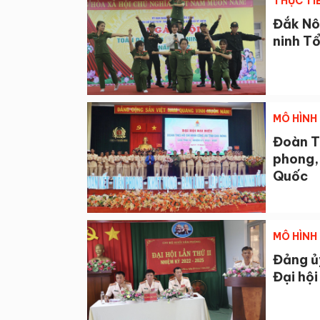
THỰC TI
Đắk Nô
ninh T
MÔ HÌNH 
Đoàn T
phong, 
Quốc
MÔ HÌNH 
Đảng ủ
Đại hội