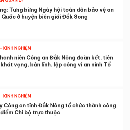
ỄN QUẢN LÝ
ng: Tưng bừng Ngày hội toàn dân bảo vệ an
ổ Quốc ở huyện biên giới Đắk Song
- KINH NGHIỆM
hanh niên Công an Đắk Nông đoàn kết, tiên
khát vọng, bản lĩnh, lập công vì an ninh Tổ
- KINH NGHIỆM
y Công an tỉnh Đắk Nông tổ chức thành công
 điểm Chi bộ trực thuộc