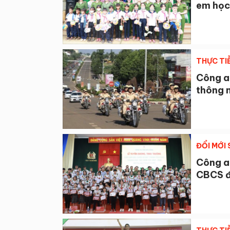
em học
THỰC TI
Công a
thông 
ĐỔI MỚI
Công a
CBCS đ