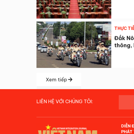
THỰC TI
Đắk Nôn
thông,
Xem tiếp
LIÊN HỆ VỚI CHÚNG TÔI:
DIỄN 
PHÁT 