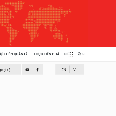
ỰC TIỄN QUẢN LÝ
THỰC TIỄN PHÁT TRIỂN
MULTIMEDIA
TÀI NGUYÊN - MÔI TRƯỜNG
goại tệ
EN
VI
THỰC TIỄN - KINH NGHIỆM