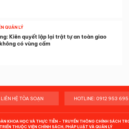
ỄN QUẢN LÝ
g: Kiên quyết lập lại trật tự an toàn giao
 không có vùng cấm
LIÊN HỆ TÒA SOẠN
HOTLINE: 0912 953 695
ĐÀN KHOA HỌC VÀ THỰC TIỄN - TRUYỀN THÔNG CHÍNH SÁCH TR
TRIỂN THUỘC VIỆN CHÍNH SÁCH, PHÁP LUẬT VÀ QUẢN LÝ