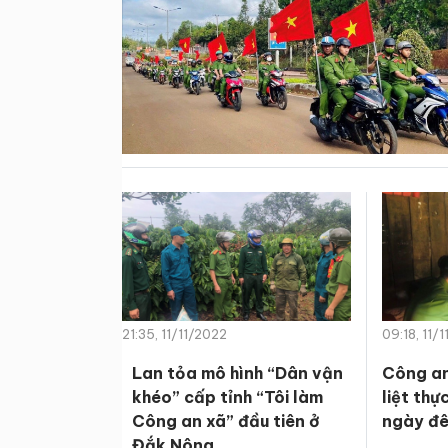
21:35, 11/11/2022
09:18, 11/
Lan tỏa mô hình “Dân vận
Công a
khéo” cấp tỉnh “Tôi làm
liệt thự
Công an xã” đầu tiên ở
ngày đ
Đắk Nông