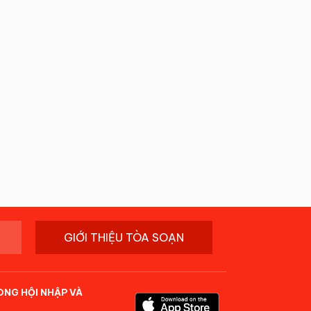
GIỚI THIỆU TÒA SOẠN
ONG HỘI NHẬP VÀ