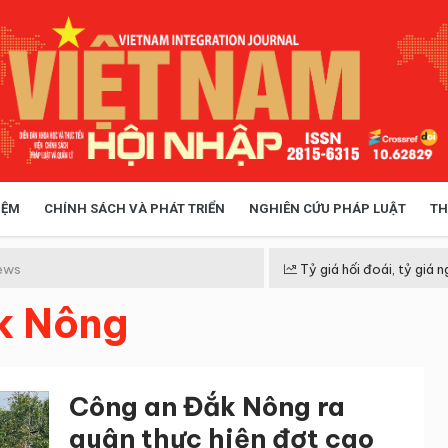
IỆM
CHÍNH SÁCH VÀ PHÁT TRIỂN
NGHIÊN CỨU PHÁP LUẬT
TH
HÓA XÃ HỘI
CHÍNH SÁCH
ews
Tỷ giá hối đoái, tỷ giá n
k Nông
 TIỄN QUẢN LÝ
VIỆT NAM ĐIỂM ĐẾN
Công an Đắk Nông ra
quân thực hiện đợt cao