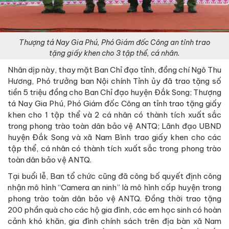
Thượng tá Nay Gia Phú, Phó Giám đốc Công an tỉnh trao
tặng giấy khen cho 3 tập thể, cá nhân.
Nhân dịp này, thay mặt Ban Chỉ đạo tỉnh, đồng chí Ngô Thu
Hương, Phó trưởng ban Nội chính Tỉnh ủy đã trao tặng số
tiền 5 triệu đồng cho Ban Chỉ đạo huyện Đắk Song; Thượng
tá Nay Gia Phú, Phó Giám đốc Công an tỉnh trao tặng giấy
khen cho 1 tập thể và 2 cá nhân có thành tích xuất sắc
trong phong trào toàn dân bảo vệ ANTQ; Lãnh đạo UBND
huyện Đắk Song và xã Nam Bình trao giấy khen cho các
tập thể, cá nhân có thành tích xuất sắc trong phong trào
toàn dân bảo vệ ANTQ.
Tại buổi lễ, Ban tổ chức cũng đã công bố quyết định công
nhận mô hình “Camera an ninh” là mô hình cấp huyện trong
phong trào toàn dân bảo vệ ANTQ. Đồng thời trao tặng
200 phần quà cho các hộ gia đình, các em học sinh có hoàn
cảnh khó khăn, gia đình chính sách trên địa bàn xã Nam