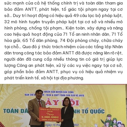
sức mạnh của cả hệ thống chính trị và toàn dân tham gia
bảo đảm ANTT, phát hiện, tố giác tội phạm ngay tại cơ
sở... Duy trì hoạt động có hiệu quả 49 câu lạc bộ pháp luật,
32 mô hình tuyên truyền pháp luật tại cơ sở và nhiều mô
hình phòng, chống tội phạm... Kiện toàn, xây dựng và nâng
cao hiệu quả hoạt động của 71 Tổ an ninh nhân dân, 71 Tổ
hòa giải, 65 Tổ dân phòng, 74 Đội phòng cháy, chữa cháy
tại chỗ... Qua đó ý thức trách nhiệm của các tầng lớp Nhân
dân trong công tác bảo đảm ANTT đã được nâng lên rõ rệt,
người dân đã cung cấp nhiều thông tin có giá trị giúp lực
lượng Công an phát hiện, xử lý các vụ việc ngay tại cơ sở,
góp phần bảo đảm ANTT, phục vụ có hiệu quả nhiệm vụ
phát triển kinh tế, xã hội tại địa phương.