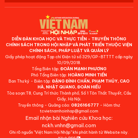
DIỄN ĐÀN KHOA HỌC VÀ THỰC TIỄN - TRUYỀN THÔNG
CHÍNH SÁCH TRONG HỘI NHẬP VÀ PHÁT TRIỂN THUỘC VIỆN
CHÍNH SÁCH, PHÁP LUẬT VÀ QUẢN LÝ
Giấy phép hoạt động Tạp chí Điện tử số 329/GP-BTTTT cấp ngày
10/09/2018.
Tổng Biên tập:
ĐOÀN MẠNH PHƯƠNG
Phó Tổng Biên tập:
HOÀNG MINH TIẾN
Ban Thư ký - Biên tập:
ĐẶNG ĐÌNH CHẤN, PHẠM THỦY, CAO
HÀ, NHẬT QUANG, ĐOÀN HIẾU
Tòa soạn:T8, Cung Trí thức Thành phố, Số 1 Tôn Thất Thuyết, Cầu
Giấy, Hà Nội.
Truyền thông - Quảng cáo:
0826166777
- Hòm thư:
tcvietnamhoinhap@gmail.com
Email nhận bài Nghiên cứu Khoa học:
nckh.vnhn@gmail.com
Ghi rõ nguồn "Việt Nam Hội Nhập" khi phát hành từ Website này.