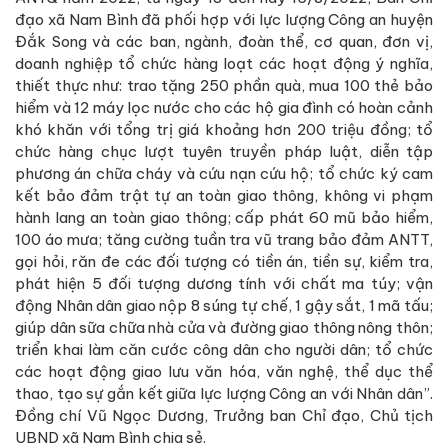
đạo xã Nam Bình đã phối hợp với lực lượng Công an huyện
Đắk Song và các ban, ngành, đoàn thể, cơ quan, đơn vị,
doanh nghiệp tổ chức hàng loạt các hoạt động ý nghĩa,
thiết thực như: trao tặng 250 phần quà, mua 100 thẻ bảo
hiểm và 12 máy lọc nước cho các hộ gia đình có hoàn cảnh
khó khăn với tổng trị giá khoảng hơn 200 triệu đồng; tổ
chức hàng chục lượt tuyên truyền pháp luật, diễn tập
phương án chữa cháy và cứu nạn cứu hộ; tổ chức ký cam
kết bảo đảm trật tự an toàn giao thông, không vi phạm
hành lang an toàn giao thông; cấp phát 60 mũ bảo hiểm,
100 áo mưa; tăng cường tuần tra vũ trang bảo đảm ANTT,
gọi hỏi, răn đe các đối tượng có tiền án, tiền sự, kiểm tra,
phát hiện 5 đối tượng dương tính với chất ma túy; vận
động Nhân dân giao nộp 8 súng tự chế, 1 gậy sắt, 1 mã tấu;
giúp dân sữa chữa nhà cửa và đường giao thông nông thôn;
triển khai làm căn cước công dân cho người dân; tổ chức
các hoạt động giao lưu văn hóa, văn nghệ, thể dục thể
thao, tạo sự gắn kết giữa lực lượng Công an với Nhân dân”.
Đồng chí Vũ Ngọc Dương, Trưởng ban Chỉ đạo, Chủ tịch
UBND xã Nam Bình chia sẻ.