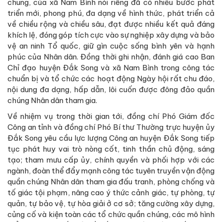
chung, của xã Nam Bình nói riêng đã có nhiều bước phát
triển mới, phong phú, đa dạng về hình thức, phát triển cả
về chiều rộng và chiều sâu, đạt được nhiều kết quả đáng
khích lệ, đóng góp tích cực vào sự nghiệp xây dựng và bảo
vệ an ninh Tổ quốc, giữ gìn cuộc sống bình yên và hạnh
phúc của Nhân dân. Đồng thời ghi nhận, đánh giá cao Ban
Chỉ đạo huyện Đắk Song và xã Nam Bình trong công tác
chuẩn bị và tổ chức các hoạt động Ngày hội rất chu đáo,
nội dung đa dạng, hấp dẫn, lôi cuốn được đông đảo quần
chúng Nhân dân tham gia.
Về nhiệm vụ trong thời gian tới, đồng chí Phó Giám đốc
Công an tỉnh và đồng chí Phó Bí thư Thường trực huyện ủy
Đắk Song yêu cầu lực lượng Công an huyện Đắk Song tiếp
tục phát huy vai trò nòng cốt, tinh thần chủ động, sáng
tạo; tham mưu cấp ủy, chính quyền và phối hợp với các
ngành, đoàn thể đẩy mạnh công tác tuyên truyền vận động
quần chúng Nhân dân tham gia đấu tranh, phòng chống và
tố giác tội phạm, nâng cao ý thức cảnh giác, tự phòng, tự
quản, tự bảo vệ, tự hòa giải ở cơ sở; tăng cường xây dựng,
củng cố và kiện toàn các tổ chức quần chúng, các mô hình