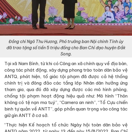
Đồng chí Ngô Thu Hương, Phó trưởng ban Nội chính Tỉnh ủy
đã trao tặng số tiền 5 triệu đồng cho Ban Chỉ đạo huyện Đắk
Song.
Tại xã Nam Bình, từ khi có Công an xã chính quy về địa bàn,
công tác phát động, xây dựng phong trào toàn dân bảo vệ
ANTQ, phát hiện, tố giác tội phạm đã được cả hệ thống
chính trị và đông đảo các tầng lớp Nhân dân hưởng ứng
tham gia, qua đó đã xây dựng được các mô hình phòng,
chống tội phạm hoạt động hiệu quả như: Mô hình “Thôn
không có tệ nạn ma tuý”, “Camera an ninh”, “Tổ Cựu chiến
binh tự quản về ANTT”, góp phần quan trọng vào công tác
giữ gìn ANTT ở cơ sở.
“Thực hiện Kế hoạch tổ chức Ngày hội toàn dân bảo vệ
ANTQ năm 2022, từ ngày 13 đến này 15/8/2022, Ban Chỉ