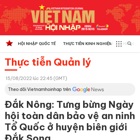
HỘI NHẬP QUỐC TẾ
THỰC TIỄN KINH NGHIỆM
CHÍNH SÁ
Thực tiễn Quản lý
15/08/2022 lúc 22:45 (GMT)
Theo dõi Vietnamhoinhap trên
Đắk Nông: Tưng bừng Ngày
hội toàn dân bảo vệ an ninh
Tổ Quốc ở huyện biên giới
Đắk Song