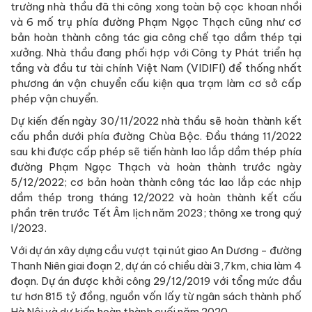
trường nhà thầu đã thi công xong toàn bộ cọc khoan nhồi
và 6 mố trụ phía đường Phạm Ngọc Thạch cũng như cơ
bản hoàn thành công tác gia công chế tạo dầm thép tại
xưởng. Nhà thầu đang phối hợp với Công ty Phát triển hạ
tầng và đầu tư tài chính Việt Nam (VIDIFI) để thống nhất
phương án vận chuyển cấu kiện qua trạm làm cơ sở cấp
phép vận chuyển.
Dự kiến đến ngày 30/11/2022 nhà thầu sẽ hoàn thành kết
cấu phần dưới phía đường Chùa Bộc. Đầu tháng 11/2022
sau khi được cấp phép sẽ tiến hành lao lắp dầm thép phía
đường Phạm Ngọc Thạch và hoàn thành trước ngày
5/12/2022; cơ bản hoàn thành công tác lao lắp các nhịp
dầm thép trong tháng 12/2022 và hoàn thành kết cấu
phần trên trước Tết Âm lịch năm 2023; thông xe trong quý
I/2023.
Với dự án xây dựng cầu vượt tại nút giao An Dương - đường
Thanh Niên giai đoạn 2, dự án có chiều dài 3,7km, chia làm 4
đoạn. Dự án được khởi công 29/12/2019 với tổng mức đầu
tư hơn 815 tỷ đồng, nguồn vốn lấy từ ngân sách thành phố
Hà Nội và dự kiến hoàn thành cuối năm 2020.