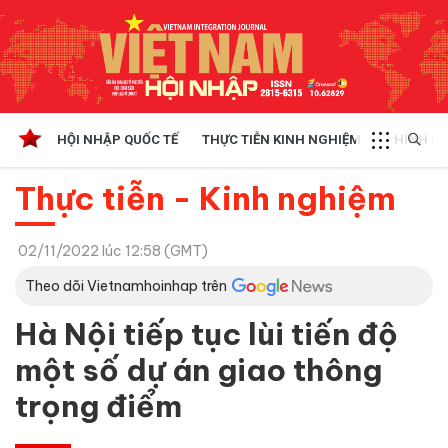
HỘI NHẬP QUỐC TẾ
THỰC TIỄN KINH NGHIỆM
CHÍNH SÁ
Thực tiễn - Kinh nghiệm
02/11/2022 lúc 12:58 (GMT)
Theo dõi Vietnamhoinhap trên
Hà Nội tiếp tục lùi tiến độ
một số dự án giao thông
trọng điểm