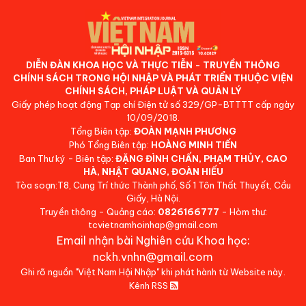
DIỄN ĐÀN KHOA HỌC VÀ THỰC TIỄN - TRUYỀN THÔNG
CHÍNH SÁCH TRONG HỘI NHẬP VÀ PHÁT TRIỂN THUỘC VIỆN
CHÍNH SÁCH, PHÁP LUẬT VÀ QUẢN LÝ
Giấy phép hoạt động Tạp chí Điện tử số 329/GP-BTTTT cấp ngày
10/09/2018.
Tổng Biên tập:
ĐOÀN MẠNH PHƯƠNG
Phó Tổng Biên tập:
HOÀNG MINH TIẾN
Ban Thư ký - Biên tập:
ĐẶNG ĐÌNH CHẤN, PHẠM THỦY, CAO
HÀ, NHẬT QUANG, ĐOÀN HIẾU
Tòa soạn:T8, Cung Trí thức Thành phố, Số 1 Tôn Thất Thuyết, Cầu
Giấy, Hà Nội.
Truyền thông - Quảng cáo:
0826166777
- Hòm thư:
tcvietnamhoinhap@gmail.com
Email nhận bài Nghiên cứu Khoa học:
nckh.vnhn@gmail.com
Ghi rõ nguồn "Việt Nam Hội Nhập" khi phát hành từ Website này.
Kênh RSS