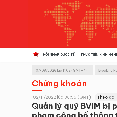
HỘI NHẬP QUỐC TẾ
THỰC TIỄN KINH NGH
HỘI NHẬP QUỐC TẾ
VĂN 
07/08/2026 lúc 11:02 (GMT+7)
Breaking N
Kinh tế hội nhập
Chứng khoán
Doanh nghiệp
NGHIÊN CỨU PHÁP LUẬT
THỰC
02/11/2022 lúc 08:55 (GMT)
Theo dõi
Quản lý quỹ BVIM bị p
phạm công bố thông 