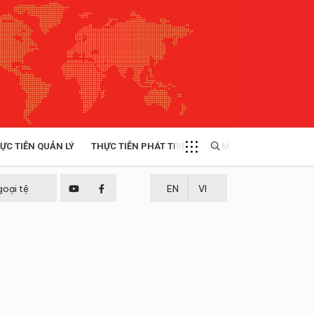
ỰC TIỄN QUẢN LÝ
THỰC TIỄN PHÁT TRIỂN
MULTIMEDIA
TÀI NGUYÊN - MÔI TRƯỜNG
goại tệ
EN
VI
THỰC TIỄN - KINH NGHIỆM