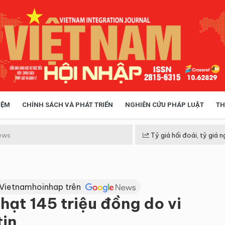
IỆM
CHÍNH SÁCH VÀ PHÁT TRIỂN
NGHIÊN CỨU PHÁP LUẬT
TH
HÓA XÃ HỘI
CHÍNH SÁCH
ews
Tỷ giá hối đoái, tỷ giá n
 TIỄN QUẢN LÝ
VIỆT NAM ĐIỂM ĐẾN
 Vietnamhoinhap trên
hạt 145 triệu đồng do vi
tin