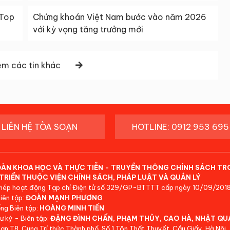
 Top
Chứng khoán Việt Nam bước vào năm 2026
với kỳ vọng tăng trưởng mới
m các tin khác
LIÊN HỆ TÒA SOẠN
HOTLINE: 0912 953 695
ĐÀN KHOA HỌC VÀ THỰC TIỄN - TRUYỀN THÔNG CHÍNH SÁCH TR
TRIỂN THUỘC VIỆN CHÍNH SÁCH, PHÁP LUẬT VÀ QUẢN LÝ
hép hoạt động Tạp chí Điện tử số 329/GP-BTTTT cấp ngày 10/09/2018
iên tập:
ĐOÀN MẠNH PHƯƠNG
ng Biên tập:
HOÀNG MINH TIẾN
ư ký - Biên tập:
ĐẶNG ĐÌNH CHẤN, PHẠM THỦY, CAO HÀ, NHẬT QU
ạn:T8, Cung Trí thức Thành phố, Số 1 Tôn Thất Thuyết, Cầu Giấy, Hà Nội.