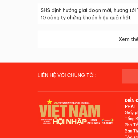
SHS định hướng giai đoạn mới, hướng tới
10 công ty chứng khoán hiệu quả nhất
Xem thê
LIÊN HỆ VỚI CHÚNG TÔI:
DIỄN 
PHÁT 
Giấy p
Tổng B
Phó Tổ
Ban Th
Tòa so