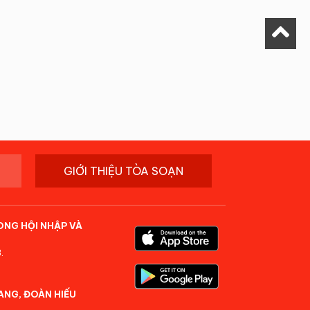
GIỚI THIỆU TÒA SOẠN
ONG HỘI NHẬP VÀ
.
ANG, ĐOÀN HIẾU