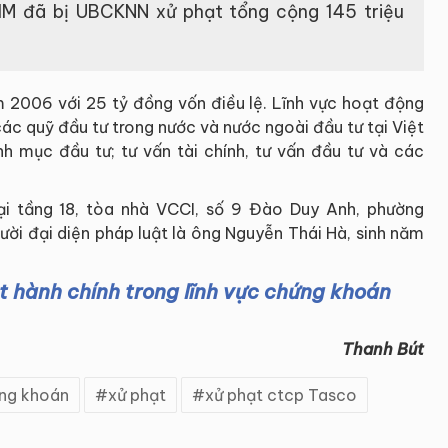
BVIM đã bị UBCKNN xử phạt tổng cộng 145 triệu
 2006 với 25 tỷ đồng vốn điều lệ. Lĩnh vực hoạt động
các quỹ đầu tư trong nước và nước ngoài đầu tư tại Việt
h mục đầu tư; tư vấn tài chính, tư vấn đầu tư và các
tại tầng 18, tòa nhà VCCI, số 9 Đào Duy Anh, phường
ười đại diện pháp luật là ông Nguyễn Thái Hà, sinh năm
t hành chính trong lĩnh vực chứng khoán
Thanh Bút
ng khoán
xử phạt
xử phạt ctcp Tasco