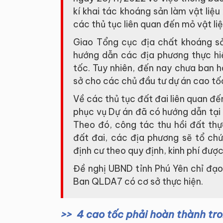
kí khai tác khoáng sản làm vật liệu
các thủ tục liên quan đến mỏ vật li
Giao Tổng cục địa chất khoáng s
hướng dẫn các địa phương thực h
tốc. Tuy nhiên, đến nay chưa ban
sở cho các chủ đầu tư dự án cao tố
Về các thủ tục đất đai liên quan đ
phục vụ Dự án đã có hướng dẫn tạ
Theo đó, công tác thu hồi đất thực
đất đai, các địa phương sẽ tổ chức
định cư theo quy định, kinh phí đượ
Đề nghị UBND tỉnh Phú Yên chỉ đạo
Ban QLDA7 có cơ sở thực hiện.
4 cao tốc phải hoàn thành tr