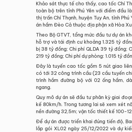
Khảo sát thực tế cho thấy, cao tốc Chí T
toàn bộ trên tỉnh Phú Yên với điểm đầu 
thị trấn Chí Thạnh, huyện Tuy An, tỉnh Ph
án hầm Đèo Cả thuộc địa phận xã Hòa Xuâ
Theo Bộ GTVT, tổng mức đầu tư dự án khoả
hỗ trợ và tái định cư khoảng 1.325 tỷ đồn
bị 38 tỷ đồng; Chi phí QLDA 39 tỷ đồng; Ch
219 tỷ đồng; Chi phí dự phòng: 1.015 tỷ đồn
Đây là tuyến cao tốc gồm 5 nút giao liê
có tới 32 công trình cầu (23 cầu tuyến chí
trình hầm đường bộ với 02 ống hầm, d
ngang.
Quy mô dự án sẽ đầu tư phân kỳ giai đoạn
kế 80km/h. Trong tương lai sẽ xem xét n
nền đường 32,5m; vận tốc thiết kế 100-1
Để dự án được triển khai đúng tiến độ, B
lắp gói XL02 ngày 25/12/2022 và dự kiế