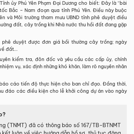
 Tỉnh ủy Phú Yên Phạm Đại Dương cho biết: Đây là “bài
 tốc Bắc – Nam đoạn qua tỉnh Phú Yên. Điều này buộc
yên và Môi trường tham mưu UBND tỉnh phê duyệt điều
hường đất, cây trồng khi Nhà nước thu hồi đất đang gặp
 phê duyệt được đơn giá bồi thường cây trồng; ngày
 về đất…
xuyên kiểm tra, đôn đốc và yêu cầu các cấp ủy, chính
nhiệm vụ, xác định những khó khăn, làm rõ nguyên nhân
báo cáo tiến độ thực hiện cho ban chỉ đạo. Đồng thời,
hu đáo các điều kiện cho lễ khởi công dự án vào ngày
ào?
rường (TNMT) đã có thông báo số 167/TB-BTNMT
kết luận về việc hướng dẫn hồ sơ, thủ tục đăng