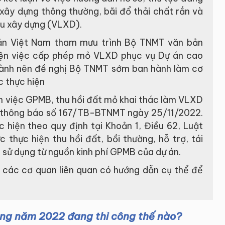
 xây dựng thông thường, bãi đổ thải chất rắn và
ệu xây dựng (VLXD).
ản Việt Nam tham mưu trình Bộ TNMT văn bản
iện việc cấp phép mỏ VLXD phục vụ Dự án cao
 hành nên đề nghị Bộ TNMT sớm ban hành làm cơ
c thực hiện
ến việc GPMB, thu hồi đất mỏ khai thác làm VLXD
i thông báo số 167/TB-BTNMT ngày 25/11/2022.
 hiện theo quy định tại Khoản 1, Điều 62, Luật
 thực hiện thu hồi đất, bồi thường, hỗ trợ, tái
c sử dụng từ nguồn kinh phí GPMB của dự án.
 các cơ quan liên quan có hướng dẫn cụ thể để
ong năm 2022 đang thi công thế nào?