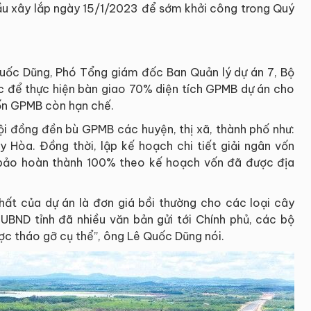
hầu xây lắp ngày 15/1/2023 để sớm khởi công trong Quý
Quốc Dũng, Phó Tổng giám đốc Ban Quản lý dự án 7, Bộ
lực để thực hiện bàn giao 70% diện tích GPMB dự án cho
vốn GPMB còn hạn chế.
ội đồng đền bù GPMB các huyện, thị xã, thành phố như:
 Hòa. Đồng thời, lập kế hoạch chi tiết giải ngân vốn
bảo hoàn thành 100% theo kế hoạch vốn đã được địa
hất của dự án là đơn giá bồi thường cho các loại cây
, UBND tỉnh đã nhiều văn bản gửi tới Chính phủ, các bộ
ợc tháo gỡ cụ thể”, ông Lê Quốc Dũng nói.