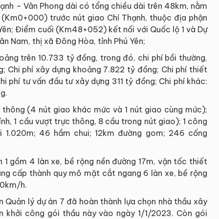
hạnh – Vân Phong dài có tổng chiều dài trên 48km, nằm
là (Km0+000) trước nút giao Chí Thạnh, thuộc địa phận
ú Yên; Điểm cuối (Km48+052) kết nối với Quốc lộ 1 và Dự
n Nam, thị xã Đông Hòa, tỉnh Phú Yên;
ng trên 10.733 tỷ đồng, trong đó, chi phí bồi thường,
g; Chi phí xây dựng khoảng 7.822 tỷ đồng; Chi phí thiết
i phí tư vấn đầu tư xây dựng 311 tỷ đồng; Chi phí khác:
g.
n thông (4 nút giao khác mức và 1 nút giao cùng mức);
nh, 1 cầu vượt trực thông, 8 cầu trong nút giao); 1 công
ài 1.020m; 46 hầm chui; 12km đường gom; 246 cống
 1 gồm 4 làn xe, bề rộng nền đường 17m, vận tốc thiết
âng cấp thành quy mô mặt cắt ngang 6 làn xe, bề rộng
20km/h.
an Quản lý dự án 7 đã hoàn thành lựa chọn nhà thầu xây
n khởi công gói thầu này vào ngày 1/1/2023. Còn gói