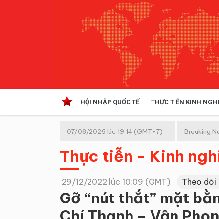
HỘI NHẬP QUỐC TẾ
THỰC TIỄN KINH NGH
HỘI NHẬP QUỐC TẾ
VĂN 
07/08/2026 lúc 19:14 (GMT+7)
Breaking N
Kinh tế hội nhập
Thực tiễn - Kinh ng
Doanh nghiệp
NGHIÊN CỨU PHÁP LUẬT
THỰC
29/12/2022 lúc 10:09 (GMT)
Theo dõi
Gỡ “nút thắt” mặt bằ
Chí Thạnh – Vân Pho