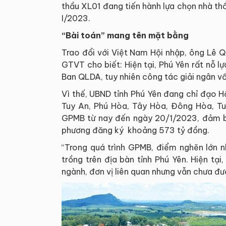
thầu XL01 đang tiến hành lựa chọn nhà t
I/2023.
“Bài toán” mang tên mặt bằng
Trao đổi với Việt Nam Hội nhập, ông Lê 
GTVT cho biết: Hiện tại, Phú Yên rất nỗ 
Ban QLDA, tuy nhiên công tác giải ngân 
Vì thế, UBND tỉnh Phú Yên đang chỉ đạo H
Tuy An, Phú Hòa, Tây Hòa, Đông Hòa, Tuy
GPMB từ nay đến ngày 20/1/2023, đảm 
phương đăng ký khoảng 573 tỷ đồng.
“Trong quá trình GPMB, điểm nghẽn lớn n
trồng trên địa bàn tỉnh Phú Yên. Hiện tại
ngành, đơn vị liên quan nhưng vẫn chưa đư