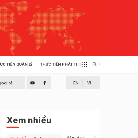
ỰC TIỄN QUẢN LÝ
THỰC TIỄN PHÁT TRIỂN
MULTIMEDIA
TÀI NGUYÊN - MÔI TRƯỜNG
goại tệ
EN
VI
THỰC TIỄN - KINH NGHIỆM
Xem nhiều