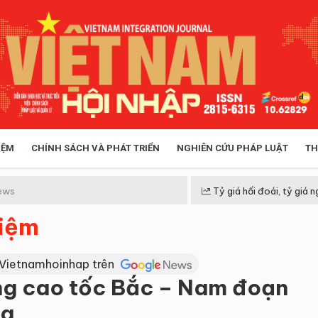
IỆM
CHÍNH SÁCH VÀ PHÁT TRIỂN
NGHIÊN CỨU PHÁP LUẬT
TH
HÓA XÃ HỘI
CHÍNH SÁCH
ews
Tỷ giá hối đoái, tỷ giá n
hiệm
 TIỄN QUẢN LÝ
VIỆT NAM ĐIỂM ĐẾN
 Vietnamhoinhap trên
ng cao tốc Bắc – Nam đoạn
ng