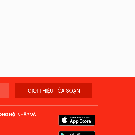
GIỚI THIỆU TÒA SOẠN
ONG HỘI NHẬP VÀ
.