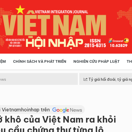
IỆM
CHÍNH SÁCH VÀ PHÁT TRIỂN
NGHIÊN CỨU PHÁP LUẬT
TH
HÓA XÃ HỘI
CHÍNH SÁCH
ews
Tỷ giá hối đoái, tỷ giá n
 TIỄN QUẢN LÝ
VIỆT NAM ĐIỂM ĐẾN
i Vietnamhoinhap trên
ở khô của Việt Nam ra khỏi
u cầu chứng thư từng lô