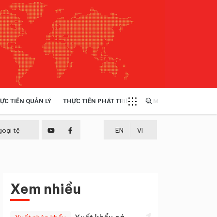
ỰC TIỄN QUẢN LÝ
THỰC TIỄN PHÁT TRIỂN
MULTIMEDIA
TÀI NGUYÊN - MÔI TRƯỜNG
goại tệ
EN
VI
THỰC TIỄN - KINH NGHIỆM
Xem nhiều