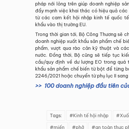
pháp nới lỏng trên giúp doanh nghiệp sả
đẩy mạnh việc khai thác có hiệu quả các 
từ các cam kết hội nhập kinh tế quốc t
khẩu vào thị trường EU.
Trong thời gian tới, Bộ Công Thương sẽ c
doanh nghiệp xuất khẩu sản phẩm chế biế
phẩm, vượt qua rào cản kỹ thuật và các
nước. Đồng thời, Bộ cũng sẽ tiếp tục ki
cầu/quy định về dư lượng EO trong quá 
khẩu sản phẩm chế biến từ bột để từng b
2246/2021 hoặc chuyển từ phụ lục II sang ph
100 doanh nghiệp đầu tiên c
Tags:
Kinh tế hội nhập
Xuấ
miến
phở
an toàn thực 