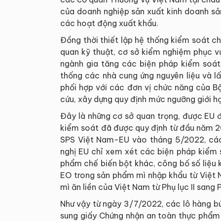
của doanh nghiệp sản xuất kinh doanh sả
các hoạt động xuất khẩu.
Đồng thời thiết lập hệ thống kiểm soát c
quan kỹ thuật, cơ sở kiểm nghiệm phục v
ngành gia tăng các biện pháp kiểm soát
thống các nhà cung ứng nguyên liệu và l
phối hợp với các đơn vị chức năng của B
cứu, xây dựng quy định mức ngưỡng giới h
Đây là những cơ sở quan trọng, được EU đ
kiểm soát đã được quy định từ đầu năm 20
SPS Việt Nam-EU vào tháng 5/2022, cá
nghị EU chỉ xem xét các biện pháp kiểm 
phẩm chế biến bột khác, công bố số liệu 
EO trong sản phẩm mì nhập khẩu từ Việt
mì ăn liền của Việt Nam từ Phụ lục II sang P
Như vậy từ ngày 3/7/2022, các lô hàng b
sung giấy Chứng nhận an toàn thực phẩm 