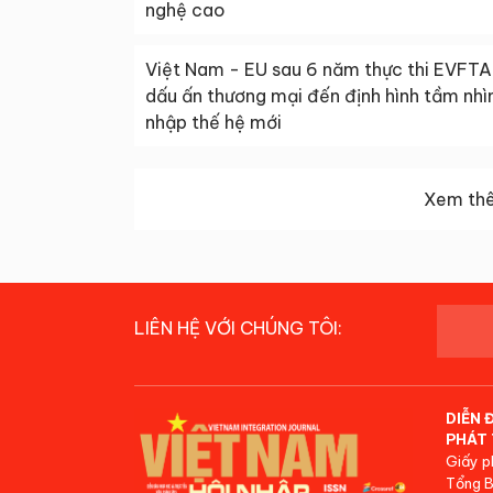
nghệ cao
Việt Nam - EU sau 6 năm thực thi EVFTA
dấu ấn thương mại đến định hình tầm nhìn
nhập thế hệ mới
Xem thê
LIÊN HỆ VỚI CHÚNG TÔI:
DIỄN 
PHÁT 
Giấy p
Tổng B