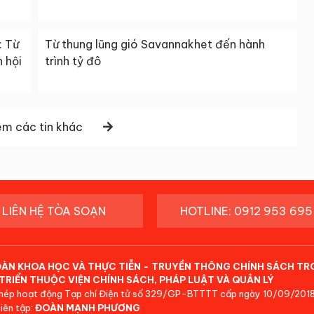
: Từ
Từ thung lũng gió Savannakhet đến hành
 hội
trình tỷ đô
m các tin khác
LIÊN HỆ TÒA SOẠN
HOTLINE: 0912 953 695
ĐÀN KHOA HỌC VÀ THỰC TIỄN - TRUYỀN THÔNG CHÍNH SÁCH TR
TRIỂN THUỘC VIỆN CHÍNH SÁCH, PHÁP LUẬT VÀ QUẢN LÝ
hép hoạt động Tạp chí Điện tử số 329/GP-BTTTT cấp ngày 10/09/2018
iên tập:
ĐOÀN MẠNH PHƯƠNG