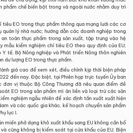
n phẩm chế biến bột trong và ngoài nước nhằm duy trì
hỉ tiêu EO trong thực phẩm thông qua mạng lưới các cơ
ụ quản lý nhà nước; hướng dẫn các doanh nghiệp trong
 an toàn thực phẩm trong sản xuất, tập trung vào hệ
ấy mẫu kiểm nghiệm chỉ tiêu EO theo quy định của EU;
ộ Y tế, Bộ Nông nghiệp và Phát triển Nông thôn nghiên
ạn dư lượng EO trong thực phẩm.
ánh giá cao để xem xét, điều chỉnh kịp thời biện pháp
22 đến nay. Đặc biệt, tại Phiên họp trực tuyến Ủy ban
c đơn vị thuộc Bộ Công Thương đã nêu quan điểm đề
soát EO trong sản phẩm mì ăn liền và loại trừ các sản
kiểm nghiệm ngẫu nhiên để xác định tần xuất xuất hiện
 Nam và các quốc gia khác, kế hoạch chuyển sản phẩm
hụ lục I.
ún miến phở dạng khô xuất khẩu sang EU không cần bổ
và cũng không bị kiểm soát tại cửa khẩu của EU. Biện