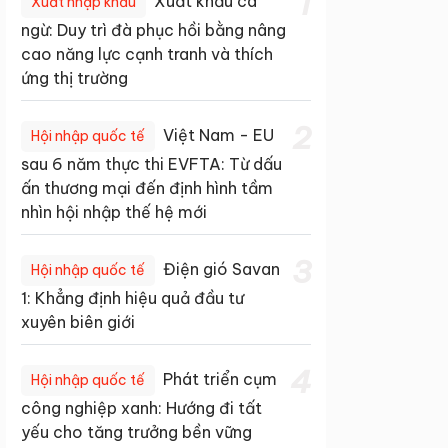
1
Xuất khẩu cá
Xuất nhập khẩu
ngừ: Duy trì đà phục hồi bằng nâng
cao năng lực cạnh tranh và thích
ứng thị trường
2
Việt Nam - EU
Hội nhập quốc tế
sau 6 năm thực thi EVFTA: Từ dấu
ấn thương mại đến định hình tầm
nhìn hội nhập thế hệ mới
3
Điện gió Savan
Hội nhập quốc tế
1: Khẳng định hiệu quả đầu tư
xuyên biên giới
4
Phát triển cụm
Hội nhập quốc tế
công nghiệp xanh: Hướng đi tất
yếu cho tăng trưởng bền vững