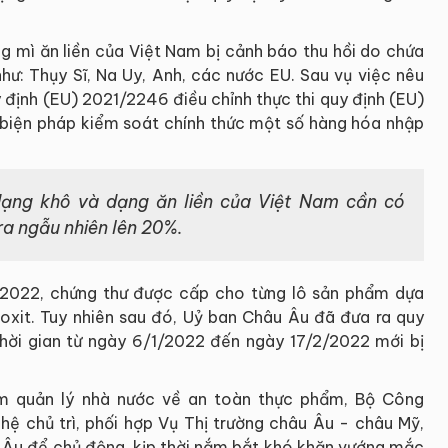
ng mì ăn liền của Việt Nam bị cảnh báo thu hồi do chứa
như: Thụy Sĩ, Na Uy, Anh, các nước EU. Sau vụ việc nêu
 định (EU) 2021/2246 điều chỉnh thực thi quy định (EU)
 biện pháp kiểm soát chính thức một số hàng hóa nhập
ạng khô và dạng ăn liền của Việt Nam cần có
ra ngẫu nhiên lên 20%.
1/2022, chứng thư được cấp cho từng lô sản phẩm dựa
 oxit. Tuy nhiên sau đó, Uỷ ban Châu Âu đã đưa ra quy
hời gian từ ngày 6/1/2022 đến ngày 17/2/2022 mới bị
iệm quản lý nhà nước về an toàn thực phẩm, Bộ Công
 chủ trì, phối hợp Vụ Thị trường châu Âu - châu Mỹ,
 Âu để chủ động, kịp thời nắm bắt khó khăn vướng mắc