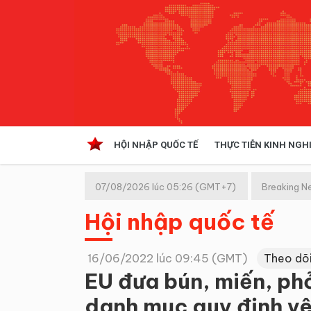
HỘI NHẬP QUỐC TẾ
THỰC TIỄN KINH NGH
HỘI NHẬP QUỐC TẾ
VĂN 
07/08/2026 lúc 05:26 (GMT+7)
Breaking N
Kinh tế hội nhập
Hội nhập quốc tế
Doanh nghiệp
NGHIÊN CỨU PHÁP LUẬT
THỰC
16/06/2022 lúc 09:45 (GMT)
Theo dõ
EU đưa bún, miến, ph
danh mục quy định yê