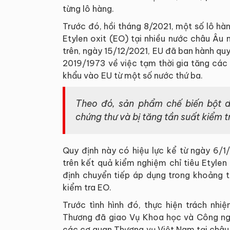
từng lô hàng.
Trước đó, hồi tháng 8/2021, một số lô hà
Etylen oxit (EO) tại nhiều nước châu Âu 
trên, ngày 15/12/2021, EU đã ban hành quy
2019/1973 về việc tạm thời gia tăng các
khẩu vào EU từ một số nước thứ ba.
Theo đó, sản phẩm chế biến bột d
chứng thư và bị tăng tần suất kiểm t
Quy định này có hiệu lực kể từ ngày 6/
trên kết quả kiểm nghiệm chỉ tiêu Etylen
định chuyển tiếp áp dụng trong khoảng t
kiểm tra EO.
Trước tình hình đó, thực hiện trách nh
Thương đã giao Vụ Khoa học và Công nghệ
các cơ quan Thương vụ Việt Nam tại châu