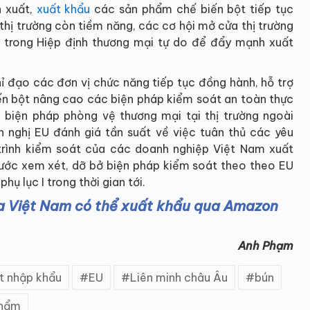
n xuất,
xuất khẩu
các sản phẩm chế biến bột tiếp tục
thị trường còn tiềm năng, các cơ hội mở cửa thị trường
ế trong Hiệp định thương mại tự do để đẩy mạnh xuất
hỉ đạo các đơn vị chức năng tiếp tục đồng hành, hỗ trợ
n bột nâng cao các biện pháp kiểm soát an toàn thực
 biện pháp phòng vệ thương mại tại thị trường ngoài
ến nghị EU đánh giá tần suất về việc tuân thủ các yêu
trình kiểm soát của các doanh nghiệp Việt Nam xuất
ước xem xét, dỡ bở biện pháp kiểm soát theo theo EU
ụ lục I trong thời gian tới.
ủa Việt Nam có thể xuất khẩu qua Amazon
Anh Phạm
t nhập khẩu
EU
Liên minh châu Âu
bún
phẩm