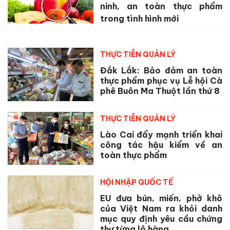
ninh, an toàn thực phẩm
trong tình hình mới
THỰC TIỄN QUẢN LÝ
Đắk Lắk: Bảo đảm an toàn
thực phẩm phục vụ Lễ hội Cà
phê Buôn Ma Thuột lần thứ 8
THỰC TIỄN QUẢN LÝ
Lào Cai đẩy mạnh triển khai
công tác hậu kiểm về an
toàn thực phẩm
HỘI NHẬP QUỐC TẾ
EU đưa bún, miến, phở khô
của Việt Nam ra khỏi danh
mục quy định yêu cầu chứng
thư từng lô hàng