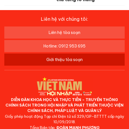
Liên hệ với chúng tôi:
Liên hệ tòa soạn
Hotline: 0912 953 695
Giới thiệu tòa soạn
DIỄN ĐÀN KHOA HỌC VÀ THỰC TIỄN - TRUYỀN THÔNG
CHÍNH SÁCH TRONG HỘI NHẬP VÀ PHÁT TRIỂN THUỘC VIỆN
CHÍNH SÁCH, PHÁP LUẬT VÀ QUẢN LÝ
Giấy phép hoạt động Tạp chí Điện tử số 329/GP-BTTTT cấp ngày
10/09/2018.
Tổng Biên tập:
ĐOÀN MẠNH PHƯƠNG