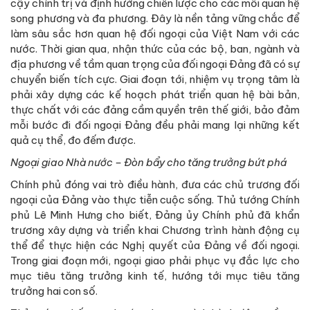
cậy chính trị và định hướng chiến lược cho các mối quan hệ
song phương và đa phương. Đây là nền tảng vững chắc để
làm sâu sắc hơn quan hệ đối ngoại của Việt Nam với các
nước. Thời gian qua, nhận thức của các bộ, ban, ngành và
địa phương về tầm quan trọng của đối ngoại Đảng đã có sự
chuyển biến tích cực. Giai đoạn tới, nhiệm vụ trọng tâm là
phải xây dựng các kế hoạch phát triển quan hệ bài bản,
thực chất với các đảng cầm quyền trên thế giới, bảo đảm
mỗi bước đi đối ngoại Đảng đều phải mang lại những kết
quả cụ thể, đo đếm được.
Ngoại giao Nhà nước – Đòn bẩy cho tăng trưởng bứt phá
Chính phủ đóng vai trò điều hành, đưa các chủ trương đối
ngoại của Đảng vào thực tiễn cuộc sống. Thủ tướng Chính
phủ Lê Minh Hưng cho biết, Đảng ủy Chính phủ đã khẩn
trương xây dựng và triển khai Chương trình hành động cụ
thể để thực hiện các Nghị quyết của Đảng về đối ngoại.
Trong giai đoạn mới, ngoại giao phải phục vụ đắc lực cho
mục tiêu tăng trưởng kinh tế, hướng tới mục tiêu tăng
trưởng hai con số.