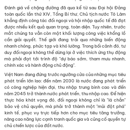
Đánh giá về chặng đường đã qua kể từ sau Đại hội Đảng
toàn quốc lần thứ XIV, Tổng Bí thư, Chủ tịch nước Tô Lâm
khẳng định công tác đối ngoại và hội nhập quốc tế đã đạt
được nhiều kết quả quan trọng, toàn diện. Tuy nhiên, trước
mắt chúng ta vẫn còn một khối lượng công việc khổng lồ
cần giải quyết. Thế giới đang trải qua những biến động
nhanh chóng, phức tạp và khó lường. Trong bối cảnh đó, tư
duy đối ngoại không thể dừng lại ở việc thích ứng thụ động
mà phải đạt tới trình độ "dự báo sớm, tham mưu nhanh,
chính xác và hành động chủ động".
Việt Nam đang đứng trước ngưỡng cửa của những mục tiêu
phát triển lớn lao: đến năm 2030 là nước đang phát triển
có công nghiệp hiện đại, thu nhập trung bình cao và đến
năm 2045 trở thành nước phát triển, thu nhập cao. Để hiện
thực hóa khát vọng đó, đối ngoại không chỉ là "lá chắn"
bảo vệ chủ quyền, mà phải trở thành một "mũi đột phá"
kinh tế, phục vụ trực tiếp hơn cho mục tiêu tăng trưởng,
nâng cao năng lực cạnh tranh quốc gia và củng cố quyền tự
chủ chiến lược của đất nước.