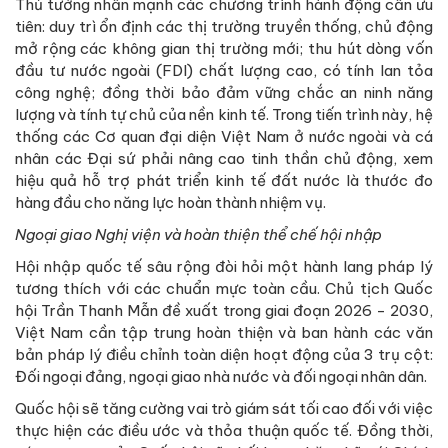
Thủ tướng nhấn mạnh các chương trình hành động cần ưu
tiên: duy trì ổn định các thị trường truyền thống, chủ động
mở rộng các không gian thị trường mới; thu hút dòng vốn
đầu tư nước ngoài (FDI) chất lượng cao, có tính lan tỏa
công nghệ; đồng thời bảo đảm vững chắc an ninh năng
lượng và tính tự chủ của nền kinh tế. Trong tiến trình này, hệ
thống các Cơ quan đại diện Việt Nam ở nước ngoài và cá
nhân các Đại sứ phải nâng cao tinh thần chủ động, xem
hiệu quả hỗ trợ phát triển kinh tế đất nước là thước đo
hàng đầu cho năng lực hoàn thành nhiệm vụ.
Ngoại giao Nghị viện và hoàn thiện thể chế hội nhập
Hội nhập quốc tế sâu rộng đòi hỏi một hành lang pháp lý
tương thích với các chuẩn mực toàn cầu. Chủ tịch Quốc
hội Trần Thanh Mẫn đề xuất trong giai đoạn 2026 - 2030,
Việt Nam cần tập trung hoàn thiện và ban hành các văn
bản pháp lý điều chỉnh toàn diện hoạt động của 3 trụ cột:
Đối ngoại đảng, ngoại giao nhà nước và đối ngoại nhân dân.
Quốc hội sẽ tăng cường vai trò giám sát tối cao đối với việc
thực hiện các điều ước và thỏa thuận quốc tế. Đồng thời,