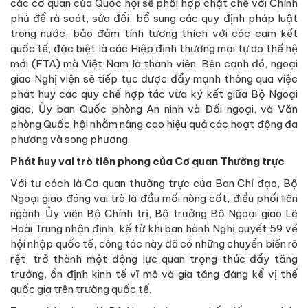
các cơ quan của Quốc hội sẽ phối hợp chặt chẽ với Chính
phủ để rà soát, sửa đổi, bổ sung các quy định pháp luật
trong nước, bảo đảm tính tương thích với các cam kết
quốc tế, đặc biệt là các Hiệp định thương mại tự do thế hệ
mới (FTA) mà Việt Nam là thành viên. Bên cạnh đó, ngoại
giao Nghị viện sẽ tiếp tục được đẩy mạnh thông qua việc
phát huy các quy chế hợp tác vừa ký kết giữa Bộ Ngoại
giao, Ủy ban Quốc phòng An ninh và Đối ngoại, và Văn
phòng Quốc hội nhằm nâng cao hiệu quả các hoạt động đa
phương và song phương.
Phát huy vai trò tiên phong của Cơ quan Thường trực
Với tư cách là Cơ quan thường trực của Ban Chỉ đạo, Bộ
Ngoại giao đóng vai trò là đầu mối nòng cốt, điều phối liên
ngành. Ủy viên Bộ Chính trị, Bộ trưởng Bộ Ngoại giao Lê
Hoài Trung nhận định, kể từ khi ban hành Nghị quyết 59 về
hội nhập quốc tế, công tác này đã có những chuyển biến rõ
rệt, trở thành một động lực quan trọng thúc đẩy tăng
trưởng, ổn định kinh tế vĩ mô và gia tăng đáng kể vị thế
quốc gia trên trường quốc tế.