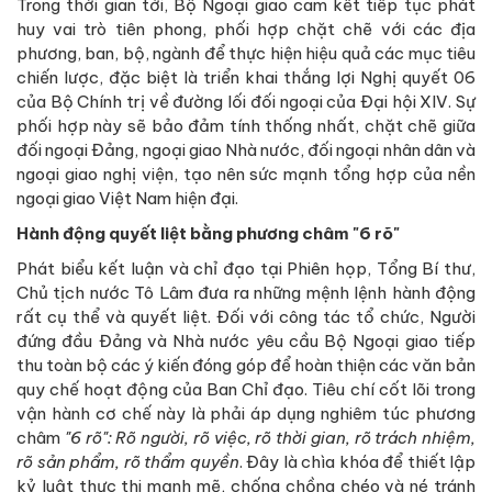
Trong thời gian tới, Bộ Ngoại giao cam kết tiếp tục phát
huy vai trò tiên phong, phối hợp chặt chẽ với các địa
phương, ban, bộ, ngành để thực hiện hiệu quả các mục tiêu
chiến lược, đặc biệt là triển khai thắng lợi Nghị quyết 06
của Bộ Chính trị về đường lối đối ngoại của Đại hội XIV. Sự
phối hợp này sẽ bảo đảm tính thống nhất, chặt chẽ giữa
đối ngoại Đảng, ngoại giao Nhà nước, đối ngoại nhân dân và
ngoại giao nghị viện, tạo nên sức mạnh tổng hợp của nền
ngoại giao Việt Nam hiện đại.
Hành động quyết liệt bằng phương châm "6 rõ"
Phát biểu kết luận và chỉ đạo tại Phiên họp, Tổng Bí thư,
Chủ tịch nước Tô Lâm đưa ra những mệnh lệnh hành động
rất cụ thể và quyết liệt. Đối với công tác tổ chức, Người
đứng đầu Đảng và Nhà nước yêu cầu Bộ Ngoại giao tiếp
thu toàn bộ các ý kiến đóng góp để hoàn thiện các văn bản
quy chế hoạt động của Ban Chỉ đạo. Tiêu chí cốt lõi trong
vận hành cơ chế này là phải áp dụng nghiêm túc phương
châm
"6 rõ": Rõ người, rõ việc, rõ thời gian, rõ trách nhiệm,
rõ sản phẩm, rõ thẩm quyền
. Đây là chìa khóa để thiết lập
kỷ luật thực thi mạnh mẽ, chống chồng chéo và né tránh