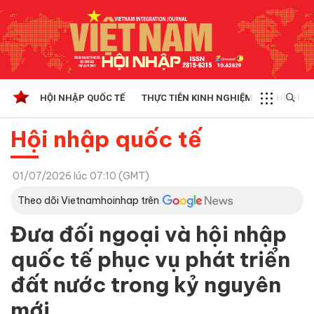
HỘI NHẬP QUỐC TẾ
THỰC TIỄN KINH NGHIỆM
CHÍNH SÁ
Hội nhập quốc tế
01/07/2026 lúc 07:10 (GMT)
Theo dõi Vietnamhoinhap trên
Đưa đối ngoại và hội nhập
quốc tế phục vụ phát triển
đất nước trong kỷ nguyên
mới