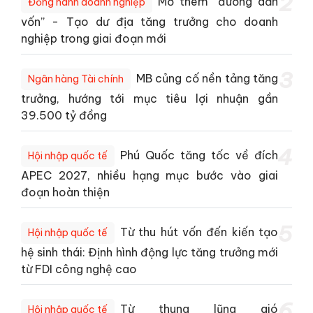
2
Mở thêm “đường dẫn
Đồng hành doanh nghiệp
vốn” - Tạo dư địa tăng trưởng cho doanh
nghiệp trong giai đoạn mới
3
MB củng cố nền tảng tăng
Ngân hàng Tài chính
trưởng, hướng tới mục tiêu lợi nhuận gần
39.500 tỷ đồng
4
Phú Quốc tăng tốc về đích
Hội nhập quốc tế
APEC 2027, nhiều hạng mục bước vào giai
đoạn hoàn thiện
5
Từ thu hút vốn đến kiến tạo
Hội nhập quốc tế
hệ sinh thái: Định hình động lực tăng trưởng mới
từ FDI công nghệ cao
6
Từ thung lũng gió
Hội nhập quốc tế