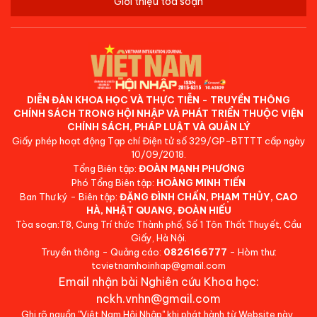
Giới thiệu tòa soạn
DIỄN ĐÀN KHOA HỌC VÀ THỰC TIỄN - TRUYỀN THÔNG
CHÍNH SÁCH TRONG HỘI NHẬP VÀ PHÁT TRIỂN THUỘC VIỆN
CHÍNH SÁCH, PHÁP LUẬT VÀ QUẢN LÝ
Giấy phép hoạt động Tạp chí Điện tử số 329/GP-BTTTT cấp ngày
10/09/2018.
Tổng Biên tập:
ĐOÀN MẠNH PHƯƠNG
Phó Tổng Biên tập:
HOÀNG MINH TIẾN
Ban Thư ký - Biên tập:
ĐẶNG ĐÌNH CHẤN, PHẠM THỦY, CAO
HÀ, NHẬT QUANG, ĐOÀN HIẾU
Tòa soạn:T8, Cung Trí thức Thành phố, Số 1 Tôn Thất Thuyết, Cầu
Giấy, Hà Nội.
Truyền thông - Quảng cáo:
0826166777
- Hòm thư:
tcvietnamhoinhap@gmail.com
Email nhận bài Nghiên cứu Khoa học:
nckh.vnhn@gmail.com
Ghi rõ nguồn "Việt Nam Hội Nhập" khi phát hành từ Website này.