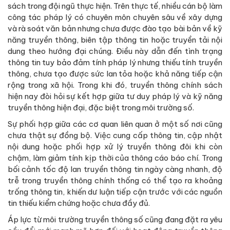
sách trong đội ngũ thực hiện. Trên thực tế, nhiều cán bộ làm
công tác pháp lý có chuyên môn chuyên sâu về xây dựng
và rà soát văn bản nhưng chưa được đào tạo bài bản về kỹ
năng truyền thông, biên tập thông tin hoặc truyền tải nội
dung theo hướng đại chúng. Điều này dẫn đến tình trạng
thông tin tuy bảo đảm tính pháp lý nhưng thiếu tính truyền
thông, chưa tạo được sức lan tỏa hoặc khả năng tiếp cận
rộng trong xã hội. Trong khi đó, truyền thông chính sách
hiện nay đòi hỏi sự kết hợp giữa tư duy pháp lý và kỹ năng
truyền thông hiện đại, đặc biệt trong môi trường số.
Sự phối hợp giữa các cơ quan liên quan ở một số nơi cũng
chưa thật sự đồng bộ. Việc cung cấp thông tin, cập nhật
nội dung hoặc phối hợp xử lý truyền thông đôi khi còn
chậm, làm giảm tính kịp thời của thông cáo báo chí. Trong
bối cảnh tốc độ lan truyền thông tin ngày càng nhanh, độ
trễ trong truyền thông chính thống có thể tạo ra khoảng
trống thông tin, khiến dư luận tiếp cận trước với các nguồn
tin thiếu kiểm chứng hoặc chưa đầy đủ.
Áp lực từ môi trường truyền thông số cũng đang đặt ra yêu