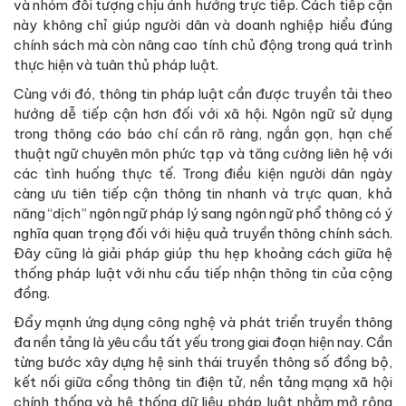
và nhóm đối tượng chịu ảnh hưởng trực tiếp. Cách tiếp cận
này không chỉ giúp người dân và doanh nghiệp hiểu đúng
chính sách mà còn nâng cao tính chủ động trong quá trình
thực hiện và tuân thủ pháp luật.
Cùng với đó, thông tin pháp luật cần được truyền tải theo
hướng dễ tiếp cận hơn đối với xã hội. Ngôn ngữ sử dụng
trong thông cáo báo chí cần rõ ràng, ngắn gọn, hạn chế
thuật ngữ chuyên môn phức tạp và tăng cường liên hệ với
các tình huống thực tế. Trong điều kiện người dân ngày
càng ưu tiên tiếp cận thông tin nhanh và trực quan, khả
năng “dịch” ngôn ngữ pháp lý sang ngôn ngữ phổ thông có ý
nghĩa quan trọng đối với hiệu quả truyền thông chính sách.
Đây cũng là giải pháp giúp thu hẹp khoảng cách giữa hệ
thống pháp luật với nhu cầu tiếp nhận thông tin của cộng
đồng.
Đẩy mạnh ứng dụng công nghệ và phát triển truyền thông
đa nền tảng là yêu cầu tất yếu trong giai đoạn hiện nay. Cần
từng bước xây dựng hệ sinh thái truyền thông số đồng bộ,
kết nối giữa cổng thông tin điện tử, nền tảng mạng xã hội
chính thống và hệ thống dữ liệu pháp luật nhằm mở rộng