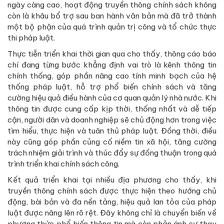
ngày càng cao, hoạt động truyền thông chính sách không
còn là khâu bổ trợ sau ban hành văn bản mà đã trở thành
một bộ phận của quá trình quản trị công và tổ chức thực
thi pháp luật.
Thực tiễn triển khai thời gian qua cho thấy, thông cáo báo
chí đang từng bước khẳng định vai trò là kênh thông tin
chính thống, góp phần nâng cao tính minh bạch của hệ
thống pháp luật, hỗ trợ phổ biến chính sách và tăng
cường hiệu quả điều hành của cơ quan quản lý nhà nước. Khi
thông tin được cung cấp kịp thời, thống nhất và dễ tiếp
cận, người dân và doanh nghiệp sẽ chủ động hơn trong việc
tìm hiểu, thực hiện và tuân thủ pháp luật. Đồng thời, điều
này cũng góp phần củng cố niềm tin xã hội, tăng cường
trách nhiệm giải trình và thúc đẩy sự đồng thuận trong quá
trình triển khai chính sách công.
Kết quả triển khai tại nhiều địa phương cho thấy, khi
truyền thông chính sách được thực hiện theo hướng chủ
động, bài bản và đa nền tảng, hiệu quả lan tỏa của pháp
luật được nâng lên rõ rệt. Đây không chỉ là chuyển biến về
phương thức phổ biến thông tin mà còn phản ánh sự thay