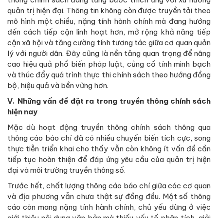
quản trị hiện đại. Thông tin không còn được truyền tải theo
mô hình một chiều, nặng tính hành chính mà đang hướng
đến cách tiếp cận linh hoạt hơn, mở rộng khả năng tiếp
cận xã hội và tăng cường tính tương tác giữa cơ quan quản
lý với người dân. Đây cũng là nền tảng quan trọng để nâng
cao hiệu quả phổ biến pháp luật, củng cố tính minh bạch
và thúc đẩy quá trình thực thi chính sách theo hướng đồng
bộ, hiệu quả và bền vững hơn.
V. Những vấn đề đặt ra trong truyền thông chính sách
hiện nay
Mặc dù hoạt động truyền thông chính sách thông qua
thông cáo báo chí đã có nhiều chuyển biến tích cực, song
thực tiễn triển khai cho thấy vẫn còn không ít vấn đề cần
tiếp tục hoàn thiện để đáp ứng yêu cầu của quản trị hiện
đại và môi trường truyền thông số.
Trước hết, chất lượng thông cáo báo chí giữa các cơ quan
và địa phương vẫn chưa thật sự đồng đều. Một số thông
cáo còn mang nặng tính hành chính, chủ yếu dừng ở việc
giới thiệu nội dung văn bản mà thiếu yếu tố phân tích, giải