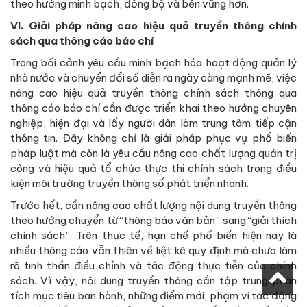
theo hướng minh bạch, đồng bộ và bền vững hơn.
VI. Giải pháp nâng cao hiệu quả truyền thông chính
sách qua thông cáo báo chí
Trong bối cảnh yêu cầu minh bạch hóa hoạt động quản lý
nhà nước và chuyển đổi số diễn ra ngày càng mạnh mẽ, việc
nâng cao hiệu quả truyền thông chính sách thông qua
thông cáo báo chí cần được triển khai theo hướng chuyên
nghiệp, hiện đại và lấy người dân làm trung tâm tiếp cận
thông tin. Đây không chỉ là giải pháp phục vụ phổ biến
pháp luật mà còn là yêu cầu nâng cao chất lượng quản trị
công và hiệu quả tổ chức thực thi chính sách trong điều
kiện môi trường truyền thông số phát triển nhanh.
Trước hết, cần nâng cao chất lượng nội dung truyền thông
theo hướng chuyển từ “thông báo văn bản” sang “giải thích
chính sách”. Trên thực tế, hạn chế phổ biến hiện nay là
nhiều thông cáo vẫn thiên về liệt kê quy định mà chưa làm
rõ tinh thần điều chỉnh và tác động thực tiễn của chính
sách. Vì vậy, nội dung truyền thông cần tập trung phân
tích mục tiêu ban hành, những điểm mới, phạm vi tác động