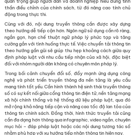
quan trọng giúp người dân và doanh nghiệp hiểu đúng tinh
thần điều chỉnh của chính sách, từ đó nâng cao tính chủ
động trong thực thi.
Cùng với đó, nội dung truyền thông cần được xây dựng
theo hướng dễ tiếp cận hơn. Ngôn ngữ sử dụng cần rõ ràng,
ngắn gọn, hạn chế thuật ngữ pháp lý phức tạp và tăng
cường gắn với tình huống thực tế. Việc chuyển tải thông tin
theo hướng gần gũi sẽ giúp thu hẹp khoảng cách giữa quy
định pháp luật với nhu cầu tiếp nhận của xã hội, đặc biệt
đối với nhóm người dân không có chuyên môn pháp lý.
Trong bối cảnh chuyển đổi số, đẩy mạnh ứng dụng công
nghệ và phát triển truyền thông đa nền tảng là yêu cầu
mang tính tất yếu. Cần hình thành hệ sinh thái truyền thông
số có sự kết nối giữa cổng thông tin điện tử, nền tảng mạng
xã hội chính thống và hệ thống dữ liệu pháp luật, qua đó
mở rộng khả năng tiếp cận và nâng cao tốc độ lan tỏa của
thông tin chính sách. Đồng thời, hình thức truyền tải cũng
cần đa dạng hơn thông qua infographic, video ngắn, chuyên
mục hỏi – đáp pháp luật hoặc các nội dung tương tác số
nhằm phù hợp với xu hướng tiếp nhận thông tin hiện nay.