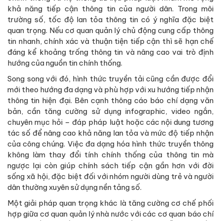
khả năng tiếp cận thông tin của người dân. Trong môi
trường số, tốc độ lan tỏa thông tin có ý nghĩa đặc biệt
quan trọng. Nếu cơ quan quản lý chủ động cung cấp thông
tin nhanh, chính xác và thuận tiện tiếp cận thì sẽ hạn chế
đáng kể khoảng trống thông tin và nâng cao vai trò định
hướng của nguồn tin chính thống.
Song song với đó, hình thức truyền tải cũng cần được đổi
mới theo hướng đa dạng và phù hợp với xu hướng tiếp nhận
thông tin hiện đại. Bên cạnh thông cáo báo chí dạng văn
bản, cần tăng cường sử dụng infographic, video ngắn,
chuyên mục hỏi – đáp pháp luật hoặc các nội dung tương
tác số để nâng cao khả năng lan tỏa và mức độ tiếp nhận
của công chúng. Việc đa dạng hóa hình thức truyền thông
không làm thay đổi tính chính thống của thông tin mà
ngược lại còn giúp chính sách tiếp cận gần hơn với đời
sống xã hội, đặc biệt đối với nhóm người dùng trẻ và người
dân thường xuyên sử dụng nền tảng số.
Một giải pháp quan trọng khác là tăng cường cơ chế phối
hợp giữa cơ quan quản lý nhà nước với các cơ quan báo chí