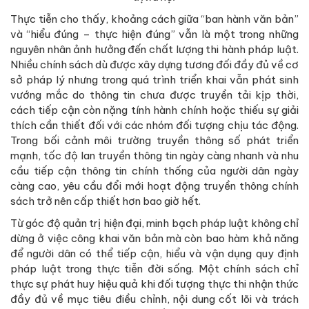
Thực tiễn cho thấy, khoảng cách giữa “ban hành văn bản”
và “hiểu đúng – thực hiện đúng” vẫn là một trong những
nguyên nhân ảnh hưởng đến chất lượng thi hành pháp luật.
Nhiều chính sách dù được xây dựng tương đối đầy đủ về cơ
sở pháp lý nhưng trong quá trình triển khai vẫn phát sinh
vướng mắc do thông tin chưa được truyền tải kịp thời,
cách tiếp cận còn nặng tính hành chính hoặc thiếu sự giải
thích cần thiết đối với các nhóm đối tượng chịu tác động.
Trong bối cảnh môi trường truyền thông số phát triển
mạnh, tốc độ lan truyền thông tin ngày càng nhanh và nhu
cầu tiếp cận thông tin chính thống của người dân ngày
càng cao, yêu cầu đổi mới hoạt động truyền thông chính
sách trở nên cấp thiết hơn bao giờ hết.
Từ góc độ quản trị hiện đại, minh bạch pháp luật không chỉ
dừng ở việc công khai văn bản mà còn bao hàm khả năng
để người dân có thể tiếp cận, hiểu và vận dụng quy định
pháp luật trong thực tiễn đời sống. Một chính sách chỉ
thực sự phát huy hiệu quả khi đối tượng thực thi nhận thức
đầy đủ về mục tiêu điều chỉnh, nội dung cốt lõi và trách