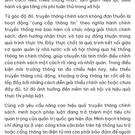
hành và gia tăng chi phí tuân thủ trong xã hội.
Từ góc độ đó, truyền thông chính sách không đơn thuần là
hoạt động “cung cấp thông tin” theo nghĩa hành chính
truyền thống mà bao hàm cả chức năng giải thích chính
sách, định hướng nhận thức và tạo sự đồng thuận trong
quá trình thực thi. Đây thực chất là quá trình kết nối giữa
cơ quan quản lý nhà nước với xã hội thông qua hệ thống
thông tin chính thống, giúp chuyển tải tinh thần điều chỉnh
của chính sách một cách rõ ràng và nhất quán. Trong điều
kiện môi trường thông tin đa chiều hiện nay, nếu thiếu
truyền thông chủ động, khoảng trống thông tin rất dễ bị
lấp đầy bởi những cách diễn giải thiếu chính xác hoặc chưa
đầy đủ, từ đó ảnh hưởng đến niềm tin xã hội và hiệu quả
thực thi pháp luật.
Cùng với yêu cầu nâng cao hiệu quả truyền thông chính
sách, minh bạch pháp luật đang trở thành một tiêu chí
quan trọng của quản trị quốc gia hiện đại. Minh bạch không
chỉ dừng lại ở việc công khai văn bản trên hệ thống lưu trữ
hoặc cổng thông tin điện tử mà còn phải bảo đảm để người