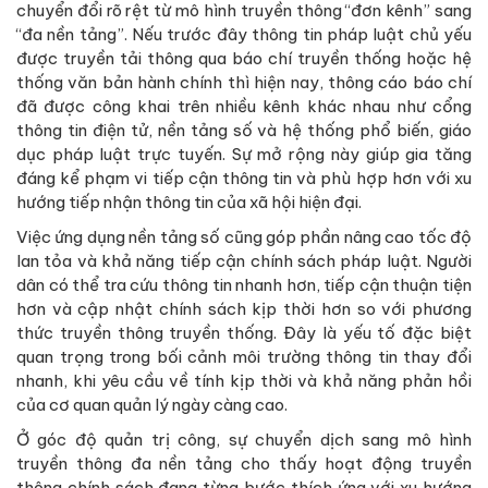
chuyển đổi rõ rệt từ mô hình truyền thông “đơn kênh” sang
“đa nền tảng”. Nếu trước đây thông tin pháp luật chủ yếu
được truyền tải thông qua báo chí truyền thống hoặc hệ
thống văn bản hành chính thì hiện nay, thông cáo báo chí
đã được công khai trên nhiều kênh khác nhau như cổng
thông tin điện tử, nền tảng số và hệ thống phổ biến, giáo
dục pháp luật trực tuyến. Sự mở rộng này giúp gia tăng
đáng kể phạm vi tiếp cận thông tin và phù hợp hơn với xu
hướng tiếp nhận thông tin của xã hội hiện đại.
Việc ứng dụng nền tảng số cũng góp phần nâng cao tốc độ
lan tỏa và khả năng tiếp cận chính sách pháp luật. Người
dân có thể tra cứu thông tin nhanh hơn, tiếp cận thuận tiện
hơn và cập nhật chính sách kịp thời hơn so với phương
thức truyền thông truyền thống. Đây là yếu tố đặc biệt
quan trọng trong bối cảnh môi trường thông tin thay đổi
nhanh, khi yêu cầu về tính kịp thời và khả năng phản hồi
của cơ quan quản lý ngày càng cao.
Ở góc độ quản trị công, sự chuyển dịch sang mô hình
truyền thông đa nền tảng cho thấy hoạt động truyền
thông chính sách đang từng bước thích ứng với xu hướng