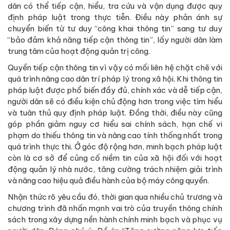
dân có thể tiếp cận, hiểu, tra cứu và vận dụng được quy
định pháp luật trong thực tiễn. Điều này phản ánh sự
chuyển biến từ tư duy “công khai thông tin” sang tư duy
“bảo đảm khả năng tiếp cận thông tin”, lấy người dân làm
trung tâm của hoạt động quản trị công.
Quyền tiếp cận thông tin vì vậy có mối liên hệ chặt chẽ với
quá trình nâng cao dân trí pháp lý trong xã hội. Khi thông tin
pháp luật được phổ biến đầy đủ, chính xác và dễ tiếp cận,
người dân sẽ có điều kiện chủ động hơn trong việc tìm hiểu
và tuân thủ quy định pháp luật. Đồng thời, điều này cũng
góp phần giảm nguy cơ hiểu sai chính sách, hạn chế vi
phạm do thiếu thông tin và nâng cao tính thống nhất trong
quá trình thực thi. Ở góc độ rộng hơn, minh bạch pháp luật
còn là cơ sở để củng cố niềm tin của xã hội đối với hoạt
động quản lý nhà nước, tăng cường trách nhiệm giải trình
và nâng cao hiệu quả điều hành của bộ máy công quyền.
Nhận thức rõ yêu cầu đó, thời gian qua nhiều chủ trương và
chương trình đã nhấn mạnh vai trò của truyền thông chính
sách trong xây dựng nền hành chính minh bạch và phục vụ