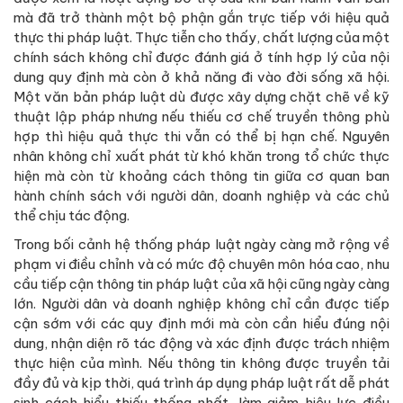
mà đã trở thành một bộ phận gắn trực tiếp với hiệu quả
thực thi pháp luật. Thực tiễn cho thấy, chất lượng của một
chính sách không chỉ được đánh giá ở tính hợp lý của nội
dung quy định mà còn ở khả năng đi vào đời sống xã hội.
Một văn bản pháp luật dù được xây dựng chặt chẽ về kỹ
thuật lập pháp nhưng nếu thiếu cơ chế truyền thông phù
hợp thì hiệu quả thực thi vẫn có thể bị hạn chế. Nguyên
nhân không chỉ xuất phát từ khó khăn trong tổ chức thực
hiện mà còn từ khoảng cách thông tin giữa cơ quan ban
hành chính sách với người dân, doanh nghiệp và các chủ
thể chịu tác động.
Trong bối cảnh hệ thống pháp luật ngày càng mở rộng về
phạm vi điều chỉnh và có mức độ chuyên môn hóa cao, nhu
cầu tiếp cận thông tin pháp luật của xã hội cũng ngày càng
lớn. Người dân và doanh nghiệp không chỉ cần được tiếp
cận sớm với các quy định mới mà còn cần hiểu đúng nội
dung, nhận diện rõ tác động và xác định được trách nhiệm
thực hiện của mình. Nếu thông tin không được truyền tải
đầy đủ và kịp thời, quá trình áp dụng pháp luật rất dễ phát
sinh cách hiểu thiếu thống nhất, làm giảm hiệu lực điều