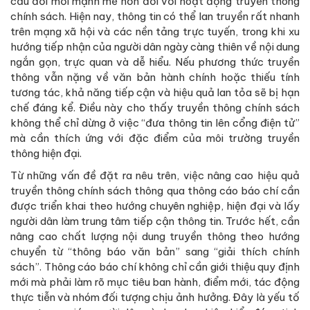
cầu đổi mới mạnh mẽ hơn đối với hoạt động truyền thông
chính sách. Hiện nay, thông tin có thể lan truyền rất nhanh
trên mạng xã hội và các nền tảng trực tuyến, trong khi xu
hướng tiếp nhận của người dân ngày càng thiên về nội dung
ngắn gọn, trực quan và dễ hiểu. Nếu phương thức truyền
thông vẫn nặng về văn bản hành chính hoặc thiếu tính
tương tác, khả năng tiếp cận và hiệu quả lan tỏa sẽ bị hạn
chế đáng kể. Điều này cho thấy truyền thông chính sách
không thể chỉ dừng ở việc “đưa thông tin lên cổng điện tử”
mà cần thích ứng với đặc điểm của môi trường truyền
thông hiện đại.
Từ những vấn đề đặt ra nêu trên, việc nâng cao hiệu quả
truyền thông chính sách thông qua thông cáo báo chí cần
được triển khai theo hướng chuyên nghiệp, hiện đại và lấy
người dân làm trung tâm tiếp cận thông tin. Trước hết, cần
nâng cao chất lượng nội dung truyền thông theo hướng
chuyển từ “thông báo văn bản” sang “giải thích chính
sách”. Thông cáo báo chí không chỉ cần giới thiệu quy định
mới mà phải làm rõ mục tiêu ban hành, điểm mới, tác động
thực tiễn và nhóm đối tượng chịu ảnh hưởng. Đây là yếu tố