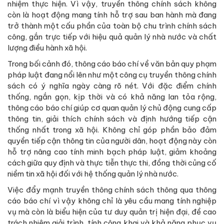
nhiệm thực hiện. Vì vậy, truyền thông chính sách không
còn là hoạt động mang tính hỗ trợ sau ban hành mà đang
trở thành một cấu phần của toàn bộ chu trình chính sách
công, gắn trực tiếp với hiệu quả quản lý nhà nước và chất
lượng điều hành xã hội.
Trong bối cảnh đó, thông cáo báo chí về văn bản quy phạm
pháp luật đang nổi lên như một công cụ truyền thông chính
sách có ý nghĩa ngày càng rõ nét. Với đặc điểm chính
thống, ngắn gọn, kịp thời và có khả năng lan tỏa rộng,
thông cáo báo chí giúp cơ quan quản lý chủ động cung cấp
thông tin, giải thích chính sách và định hướng tiếp cận
thống nhất trong xã hội. Không chỉ góp phần bảo đảm
quyền tiếp cận thông tin của người dân, hoạt động này còn
hỗ trợ nâng cao tính minh bạch pháp luật, giảm khoảng
cách giữa quy định và thực tiễn thực thi, đồng thời củng cố
niềm tin xã hội đối với hệ thống quản lý nhà nước.
Việc đẩy mạnh truyền thông chính sách thông qua thông
cáo báo chí vì vậy không chỉ là yêu cầu mang tính nghiệp
vụ mà còn là biểu hiện của tư duy quản trị hiện đại, đề cao
trách nhiệm giải trình, tính công khai và khả năng phục vụ