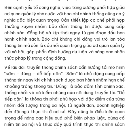
Bên cạnh yếu tố công nghệ, việc tăng cường phối hợp giữa
cơ quan quản lý nhà nước với báo chí chính thống cũng có ý
nghĩa đặc biệt quan trọng. Cần thiết lập cơ chế phối hợp
thường xuyên nhằm bảo đảm thông tin được cung cấp
chính xác, đồng bộ và kịp thời ngay từ giai đoạn đầu ban
hành chính sách. Báo chí không chỉ đóng vai trò lan tỏa
thông tin mà còn là cầu nối quan trọng giữa cơ quan quản lý
với xã hội, góp phần định hướng dư luận và nâng cao nhận
thức pháp lý trong cộng đồng.
Về lâu dài, truyền thông chính sách cần hướng tới mô hình
“sớm – đúng – dễ tiếp cận”. “Sớm” là chủ động cung cấp
thông tin ngay khi chính sách được ban hành nhằm hạn chế
khoảng trống thông tin. “Đúng” là bảo đảm tính chính xác,
thống nhất và có kiểm chứng của nội dung truyền tải. “Dễ
tiếp cận” là thông tin phải phù hợp với đặc điểm của từng
nhóm đối tượng trong xã hội, từ người dân, doanh nghiệp
đến đội ngũ thực thi ở cơ sở. Đây cũng là điều kiện quan
trọng để nâng cao hiệu quả phổ biến pháp luật, củng cố
niềm tin xã hội và thúc đẩy quá trình thực thi chính sách