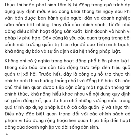
thực thi hoặc phát sinh tâm lý bị động trong quá trình áp
dụng quy định mới. Việc công khai thông tin ngay sau khi
văn bản được ban hành giúp người dân và doanh nghiệp
sớm nắm bắt những thay đổi của chính sách, từ đó chủ
động điều chỉnh hoạt động sản xuất, kinh doanh và hành vi
pháp lý phù hợp. Đây cũng là yêu cầu quan trọng trong bối
cảnh môi trường quản trị hiện đại đề cao tính minh bạch,
khả năng dự báo và sự ổn định của hệ thống pháp luật.
Không chỉ có ý nghĩa trong hoạt động phổ biến pháp luật,
thông cáo báo chí còn tác động trực tiếp đến hiệu quả
quản trị xã hội. Trước hết, đây là công cụ hỗ trợ thực thi
chính sách theo hướng thống nhất và đồng bộ hơn. Khi các
chủ thể liên quan được tiếp cận cùng một nguồn thông tin
chính thức, khả năng hiểu khác nhau về nội dung quy định
sẽ giảm đáng kể, qua đó hạn chế những vướng mắc trong
quá trình áp dụng pháp luật ở cả cấp quản lý và thực thi.
Điều này đặc biệt quan trọng đối với các chính sách có
phạm vi tác động rộng hoặc liên quan trực tiếp đến hoạt
động của doanh nghiệp và đời sống dân sinh.