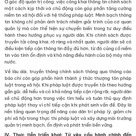
Ở góc độ quản trị công, việc công khai thông tin chính sách
một cách kịp thời và chủ động còn góp phần tăng cường
niềm tin xã hội đối với hệ thống pháp luật. Minh bạch thông
tin không chỉ phản ánh trách nhiệm giải trình của cơ quan
quản lý mà còn thể hiện sự chuyển biến trong tư duy điều
hành theo hướng phục vụ người dân. Khi chính sách được
truyền tải công khai, rõ ràng và nhất quán, người dân sẽ có
điều kiện tiếp cận thông tin đầy đủ hơn, từ đó củng cố niềm
tin vào tính ổn định và khả năng điều hành của bộ máy nhà
nước.
Về lâu dài, truyền thông chính sách thông qua thông cáo
báo chí còn góp phần hình thành ý thức thượng tôn pháp
luật trong xã hội. Khi pháp luật được truyền tải theo hướng
gần gũi, dễ hiểu và có khả năng tiếp cận rộng rãi, người dân
sẽ chủ động hơn trong việc tìm hiểu và tuân thủ quy định
pháp luật thay vì chỉ tiếp cận khi phát sinh vấn đề. Đây là
nền tảng quan trọng để nâng cao dân trí pháp lý, giảm chi
phí xã hội trong thực thi pháp luật và xây dựng môi trường
quản trị minh bạch, ổn định và phát triển bền vững.
IV. Thực tiễn triển khai: Từ yêu cầu hành chính đến