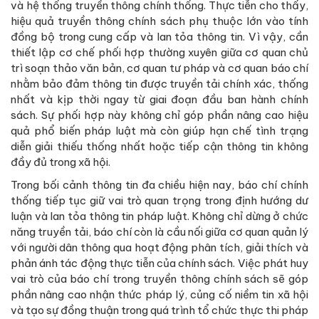
và hệ thống truyền thông chính thống. Thực tiễn cho thấy,
hiệu quả truyền thông chính sách phụ thuộc lớn vào tính
đồng bộ trong cung cấp và lan tỏa thông tin. Vì vậy, cần
thiết lập cơ chế phối hợp thường xuyên giữa cơ quan chủ
trì soạn thảo văn bản, cơ quan tư pháp và cơ quan báo chí
nhằm bảo đảm thông tin được truyền tải chính xác, thống
nhất và kịp thời ngay từ giai đoạn đầu ban hành chính
sách. Sự phối hợp này không chỉ góp phần nâng cao hiệu
quả phổ biến pháp luật mà còn giúp hạn chế tình trạng
diễn giải thiếu thống nhất hoặc tiếp cận thông tin không
đầy đủ trong xã hội.
Trong bối cảnh thông tin đa chiều hiện nay, báo chí chính
thống tiếp tục giữ vai trò quan trọng trong định hướng dư
luận và lan tỏa thông tin pháp luật. Không chỉ dừng ở chức
năng truyền tải, báo chí còn là cầu nối giữa cơ quan quản lý
với người dân thông qua hoạt động phân tích, giải thích và
phản ánh tác động thực tiễn của chính sách. Việc phát huy
vai trò của báo chí trong truyền thông chính sách sẽ góp
phần nâng cao nhận thức pháp lý, củng cố niềm tin xã hội
và tạo sự đồng thuận trong quá trình tổ chức thực thi pháp