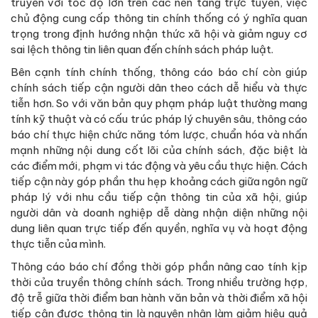
truyền với tốc độ lớn trên các nền tảng trực tuyến, việc
chủ động cung cấp thông tin chính thống có ý nghĩa quan
trọng trong định hướng nhận thức xã hội và giảm nguy cơ
sai lệch thông tin liên quan đến chính sách pháp luật.
Bên cạnh tính chính thống, thông cáo báo chí còn giúp
chính sách tiếp cận người dân theo cách dễ hiểu và thực
tiễn hơn. So với văn bản quy phạm pháp luật thường mang
tính kỹ thuật và có cấu trúc pháp lý chuyên sâu, thông cáo
báo chí thực hiện chức năng tóm lược, chuẩn hóa và nhấn
mạnh những nội dung cốt lõi của chính sách, đặc biệt là
các điểm mới, phạm vi tác động và yêu cầu thực hiện. Cách
tiếp cận này góp phần thu hẹp khoảng cách giữa ngôn ngữ
pháp lý với nhu cầu tiếp cận thông tin của xã hội, giúp
người dân và doanh nghiệp dễ dàng nhận diện những nội
dung liên quan trực tiếp đến quyền, nghĩa vụ và hoạt động
thực tiễn của mình.
Thông cáo báo chí đồng thời góp phần nâng cao tính kịp
thời của truyền thông chính sách. Trong nhiều trường hợp,
độ trễ giữa thời điểm ban hành văn bản và thời điểm xã hội
tiếp cận được thông tin là nguyên nhân làm giảm hiệu quả