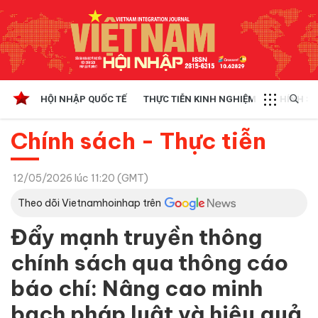
HỘI NHẬP QUỐC TẾ
THỰC TIỄN KINH NGHIỆM
CHÍNH SÁ
Chính sách - Thực tiễn
12/05/2026 lúc 11:20 (GMT)
Theo dõi Vietnamhoinhap trên
Đẩy mạnh truyền thông
chính sách qua thông cáo
báo chí: Nâng cao minh
bạch pháp luật và hiệu quả