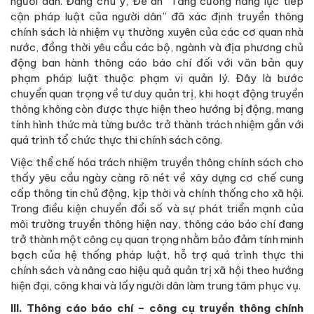
người dân. Đáng chú ý, Đề án “Tăng cường năng lực tiếp
cận pháp luật của người dân” đã xác định truyền thông
chính sách là nhiệm vụ thường xuyên của các cơ quan nhà
nước, đồng thời yêu cầu các bộ, ngành và địa phương chủ
động ban hành thông cáo báo chí đối với văn bản quy
phạm pháp luật thuộc phạm vi quản lý. Đây là bước
chuyển quan trọng về tư duy quản trị, khi hoạt động truyền
thông không còn được thực hiện theo hướng bị động, mang
tính hình thức mà từng bước trở thành trách nhiệm gắn với
quá trình tổ chức thực thi chính sách công.
Việc thể chế hóa trách nhiệm truyền thông chính sách cho
thấy yêu cầu ngày càng rõ nét về xây dựng cơ chế cung
cấp thông tin chủ động, kịp thời và chính thống cho xã hội.
Trong điều kiện chuyển đổi số và sự phát triển mạnh của
môi trường truyền thông hiện nay, thông cáo báo chí đang
trở thành một công cụ quan trọng nhằm bảo đảm tính minh
bạch của hệ thống pháp luật, hỗ trợ quá trình thực thi
chính sách và nâng cao hiệu quả quản trị xã hội theo hướng
hiện đại, công khai và lấy người dân làm trung tâm phục vụ.
III. Thông cáo báo chí – công cụ truyền thông chính