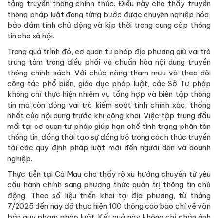
tảng truyền thông chính thức. Điều này cho thấy truyền
thông pháp luật đang từng bước được chuyên nghiệp hóa,
bảo đảm tính chủ động và kịp thời trong cung cấp thông
tin cho xã hội.
Trong quá trình đó, cơ quan tư pháp địa phương giữ vai trò
trung tâm trong điều phối và chuẩn hóa nội dung truyền
thông chính sách. Với chức năng tham mưu và theo dõi
công tác phổ biến, giáo dục pháp luật, các Sở Tư pháp
không chỉ thực hiện nhiệm vụ tổng hợp và biên tập thông
tin mà còn đóng vai trò kiểm soát tính chính xác, thống
nhất của nội dung trước khi công khai. Việc tập trung đầu
mối tại cơ quan tư pháp giúp hạn chế tình trạng phân tán
thông tin, đồng thời tạo sự đồng bộ trong cách thức truyền
tải các quy định pháp luật mới đến người dân và doanh
nghiệp.
Thực tiễn tại Cà Mau cho thấy rõ xu hướng chuyển từ yêu
cầu hành chính sang phương thức quản trị thông tin chủ
động. Theo số liệu triển khai tại địa phương, từ tháng
7/2025 đến nay đã thực hiện 100 thông cáo báo chí về văn
bản quy phạm pháp luật. Kết quả này không chỉ phản ánh