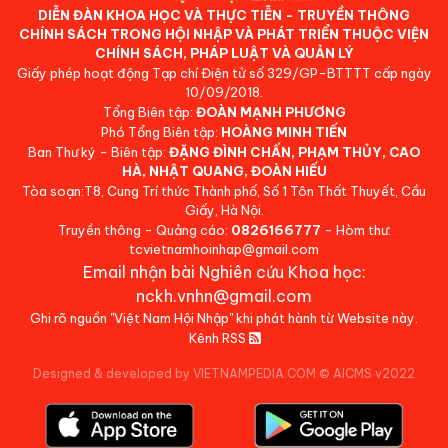
DIỄN ĐÀN KHOA HỌC VÀ THỰC TIỄN - TRUYỀN THÔNG
CHÍNH SÁCH TRONG HỘI NHẬP VÀ PHÁT TRIỂN THUỘC VIỆN
CHÍNH SÁCH, PHÁP LUẬT VÀ QUẢN LÝ
Giấy phép hoạt động Tạp chí Điện tử số 329/GP-BTTTT cấp ngày
10/09/2018.
Tổng Biên tập:
ĐOÀN MẠNH PHƯƠNG
Phó Tổng Biên tập:
HOÀNG MINH TIẾN
Ban Thư ký - Biên tập:
ĐẶNG ĐÌNH CHẤN, PHẠM THỦY, CAO
HÀ, NHẬT QUANG, ĐOÀN HIẾU
Tòa soạn:T8, Cung Trí thức Thành phố, Số 1 Tôn Thất Thuyết, Cầu
Giấy, Hà Nội.
Truyền thông - Quảng cáo:
0826166777
- Hòm thư:
tcvietnamhoinhap@gmail.com
Email nhận bài Nghiên cứu Khoa học:
nckh.vnhn@gmail.com
Ghi rõ nguồn "Việt Nam Hội Nhập" khi phát hành từ Website này.
Kênh RSS
Designed & developed by VIETNAMPEDIA.COM
©
AICMS v2022