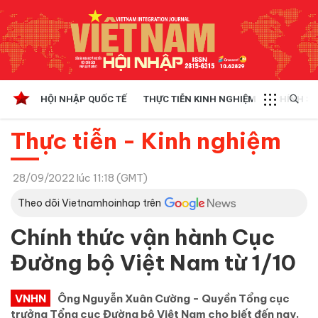
HỘI NHẬP QUỐC TẾ
THỰC TIỄN KINH NGHIỆM
CHÍNH SÁ
Thực tiễn - Kinh nghiệm
28/09/2022 lúc 11:18 (GMT)
Theo dõi Vietnamhoinhap trên
Chính thức vận hành Cục
Đường bộ Việt Nam từ 1/10
VNHN
Ông Nguyễn Xuân Cường - Quyền Tổng cục
trưởng Tổng cục Đường bộ Việt Nam cho biết đến nay,