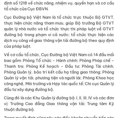
định số 1218 về chức năng, nhiệm vụ, quyền hạn và cơ cấu
tổ chức của Cục ĐBVN.
Cục Đường bộ Việt Nam là tổ chức trực thuộc Bộ GTVT,
thực hiện chức năng tham mưu, giúp Bộ trưởng Bộ GTVT
quản lý nhà nước và tổ chức thực thi pháp luật về GTVT
đường bộ trong phạm vi cả nước; tổ chức thực hiện các
dịch vụ công về giao thông vận tải đường bộ theo quy định
của pháp luật.
Về cơ cấu tổ chức, Cục Đường bộ Việt Nam có 14 đầu mối
bao gồm: Phòng Tổ chức - Hành chính; Phòng Pháp chế -
Thanh tra; Phòng Kế hoạch - Đầu tư; Phòng Tài chính;
Phòng Quản lý, bảo trì kết cấu hạ tầng giao thông; Phòng
Quản lý vận tải, phương tiện và người lái; Phòng Khoa học
công nghệ, Môi trường và Hợp tác quốc tế; Chi cục Quản lý
đầu tư xây dựng đường bộ.
Cùng đó là các Khu Quản lý đường bộ: I, II, III, IV và các đơn
vị: Trường Cao đẳng Giao thông vận tải; Trung tâm Kỹ
thuật đường bộ.
Trong quyết định cũng nêu các điều khoản chuyển tiếp các