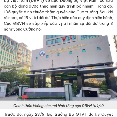
bộ Việt Nam (ĐBVN) về Cục Đường bộ Việt Nam, có 320
cán bộ đang được thực hiện quy trình bổ nhiệm. Trong đó,
105 quyết định thuộc thẩm quyền của Cục trưởng. Sau khi
rà soát, có 19 vị trí dôi dư. Thực hiện các quy định hiện hành,
Cục ĐBVN sẽ sắp xếp các vị trí nhân sự dôi dư trong 3
năm”, ông Cường nói.
Chính thức không còn mô hình tổng cục ĐBVN từ 1/10
Trước đó, ngày 23/9, Bộ trưởng Bộ GTVT đã ký Quyết