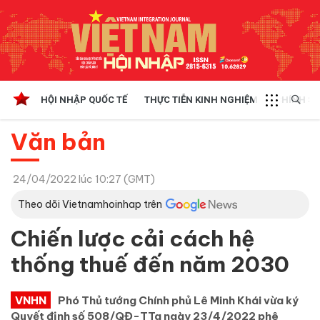
HỘI NHẬP QUỐC TẾ
THỰC TIỄN KINH NGHIỆM
CHÍNH SÁ
Văn bản
24/04/2022 lúc 10:27 (GMT)
Theo dõi Vietnamhoinhap trên
Chiến lược cải cách hệ
thống thuế đến năm 2030
VNHN
Phó Thủ tướng Chính phủ Lê Minh Khái vừa ký
Quyết định số 508/QĐ-TTg ngày 23/4/2022 phê