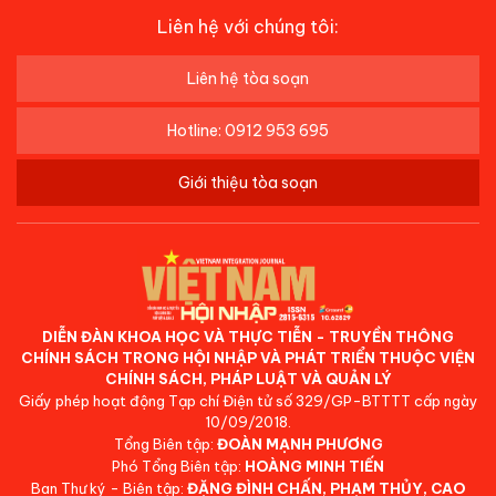
Liên hệ với chúng tôi:
Liên hệ tòa soạn
Hotline: 0912 953 695
Giới thiệu tòa soạn
DIỄN ĐÀN KHOA HỌC VÀ THỰC TIỄN - TRUYỀN THÔNG
CHÍNH SÁCH TRONG HỘI NHẬP VÀ PHÁT TRIỂN THUỘC VIỆN
CHÍNH SÁCH, PHÁP LUẬT VÀ QUẢN LÝ
Giấy phép hoạt động Tạp chí Điện tử số 329/GP-BTTTT cấp ngày
10/09/2018.
Tổng Biên tập:
ĐOÀN MẠNH PHƯƠNG
Phó Tổng Biên tập:
HOÀNG MINH TIẾN
Ban Thư ký - Biên tập:
ĐẶNG ĐÌNH CHẤN, PHẠM THỦY, CAO