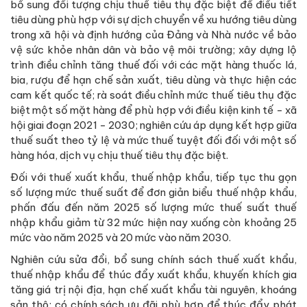
bổ sung đối tượng chịu thuế tiêu thụ đặc biệt để điều tiết
tiêu dùng phù hợp với sự dịch chuyển về xu hướng tiêu dùng
trong xã hội và định hướng của Đảng và Nhà nước về bảo
vệ sức khỏe nhân dân và bảo vệ môi trường; xây dựng lộ
trình điều chỉnh tăng thuế đối với các mặt hàng thuốc lá,
bia, rượu để hạn chế sản xuất, tiêu dùng và thực hiện các
cam kết quốc tế; rà soát điều chỉnh mức thuế tiêu thụ đặc
biệt một số mặt hàng để phù hợp với điều kiện kinh tế - xã
hội giai đoạn 2021 - 2030; nghiên cứu áp dụng kết hợp giữa
thuế suất theo tỷ lệ và mức thuế tuyệt đối đối với một số
hàng hóa, dịch vụ chịu thuế tiêu thụ đặc biệt.
Đối với thuế xuất khẩu, thuế nhập khẩu, tiếp tục thu gọn
số lượng mức thuế suất để đơn giản biểu thuế nhập khẩu,
phấn đấu đến năm 2025 số lượng mức thuế suất thuế
nhập khẩu giảm từ 32 mức hiện nay xuống còn khoảng 25
mức vào năm 2025 và 20 mức vào năm 2030.
Nghiên cứu sửa đổi, bổ sung chính sách thuế xuất khẩu,
thuế nhập khẩu để thúc đẩy xuất khẩu, khuyến khích gia
tăng giá trị nội địa, hạn chế xuất khẩu tài nguyên, khoáng
sản thô; có chính sách ưu đãi phù hợp để thúc đẩy phát