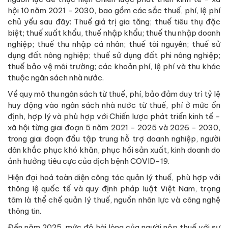
hội 10 năm 2021 - 2030, bao gồm các sắc thuế, phí, lệ phí
chủ yếu sau đây: Thuế giá trị gia tăng; thuế tiêu thụ đặc
biệt; thuế xuất khẩu, thuế nhập khẩu; thuế thu nhập doanh
nghiệp; thuế thu nhập cá nhân; thuế tài nguyên; thuế sử
dụng đất nông nghiệp; thuế sử dụng đất phi nông nghiệp;
thuế bảo vệ môi trường; các khoản phí, lệ phí và thu khác
thuộc ngân sách nhà nước.
Về quy mô thu ngân sách từ thuế, phí, bảo đảm duy trì tỷ lệ
huy động vào ngân sách nhà nước từ thuế, phí ở mức ổn
định, hợp lý và phù hợp với Chiến lược phát triển kinh tế -
xã hội từng giai đoạn 5 năm 2021 - 2025 và 2026 - 2030,
trong giai đoạn đầu tập trung hỗ trợ doanh nghiệp, người
dân khắc phục khó khăn, phục hồi sản xuất, kinh doanh do
ảnh hưởng tiêu cực của dịch bệnh COVID-19.
Hiện đại hoá toàn diện công tác quản lý thuế, phù hợp với
thông lệ quốc tế và quy định pháp luật Việt Nam, trọng
tâm là thể chế quản lý thuế, nguồn nhân lực và công nghệ
thông tin.
Đến năm 2025, mức độ hài lòng của người nộp thuế với sự