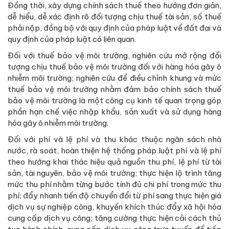
Đồng thời, xây dựng chính sách thuế theo hướng đơn giản,
dễ hiểu, dễ xác định rõ đối tượng chịu thuế tài sản, số thuế
phải nộp, đồng bộ với quy định của pháp luật về đất đai và
quy định của pháp luật có liên quan.
Đối với thuế bảo vệ môi trường, nghiên cứu mở rộng đối
tượng chịu thuế bảo vệ môi trường đối với hàng hóa gây ô
nhiễm môi trường; nghiên cứu để điều chỉnh khung và mức
thuế bảo vệ môi trường nhằm đảm bảo chính sách thuế
bảo vệ môi trường là một công cụ kinh tế quan trọng góp
phần hạn chế việc nhập khẩu, sản xuất và sử dụng hàng
hóa gây ô nhiễm môi trường.
Đối với phí và lệ phí và thu khác thuộc ngân sách nhà
nước, rà soát, hoàn thiện hệ thống pháp luật phí và lệ phí
theo hướng khai thác hiệu quả nguồn thu phí, lệ phí từ tài
sản, tài nguyên, bảo vệ môi trường; thực hiện lộ trình tăng
mức thu phí nhằm từng bước tính đủ chi phí trong mức thu
phí; đẩy nhanh tiến độ chuyển đổi từ phí sang thực hiện giá
dịch vụ sự nghiệp công, khuyến khích thúc đẩy xã hội hóa
cung cấp dịch vụ công; tăng cường thực hiện cải cách thủ