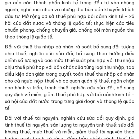
gia của các thành phần kinh tế trong đầu tư vào những
ngành, nghề mũi nhọn và những địa bàn cần khuyến khích
đầu tư. Mở rộng cơ sở thuế phù hợp bối cảnh kinh tế - xã
hội của đất nước và thông lệ quốc tế; thực hiện các tiêu
chuẩn phòng, chống chuyển giá, chống xói mòn nguồn thu
theo thông lệ quốc tế.
Đối với thuế thu nhập cá nhân, rà soát bổ sung đối tượng
chịu thuế; nghiên cứu sửa đổi, bổ sung theo hướng điều
chỉnh số lượng và các mức thuế suất phù hợp với thu nhập
chịu thuế phù hợp với bản chất của từng loại thu nhập, tạo
điều kiện đơn giản trong quyết toán thuế thu nhập cá nhân
cho cả người nộp thuế và cơ quan quản lý thuế, ngăn chặn
các hành vi trốn, tránh thuế; nghiên cứu sửa đổi, bổ sung
quy định về miễn, giảm thuế phù hợp với bối cảnh kinh tế -
xã hội của đất nước trong từng giai đoạn và thông lệ quốc
tế.
Đối với thuế tài nguyên, nghiên cứu sửa đổi quy định, giá
tính thuế tài nguyên, sản lượng tài nguyên tính thuế; sửa đổi
khung thuế, mức thuế và miễn, giảm thuế tài nguyên theo
hướng minh bạch, rõ ràng, đảm bảo chính sách thuế tài