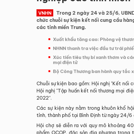
Trong 2 ngày 24 và 25/6, UBND 
VNHN
chức chuỗi sự kiện kết nối cung cầu hà
các tỉnh miền Trung.
Xuất khẩu tăng cao: Phòng vệ thươ
NHNN thanh tra việc đầu tư trái phi
Xúc tiến tiêu thụ bí xanh thơm và 
mại điện tử
Bộ Công Thương ban hành quy tắc x
Chuỗi sự kiện bao gồm: Hội nghị "Kết nối 
Hội nghị "Tập huấn kết nối thương mại điệ
2022”.
Các sự kiện này nằm trong khuôn khổ hội
tỉnh, thành phố tại Bình Định từ ngày 24/6
Hội chợ sẽ diễn ra với quy mô khoảng 40
phẩm OCOP, đặc sản địa phương trong t