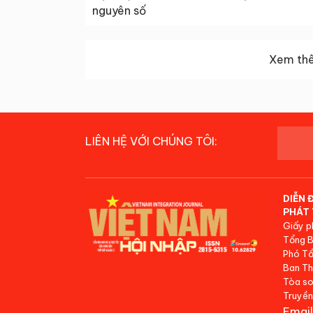
nguyên số
Xem thê
LIÊN HỆ VỚI CHÚNG TÔI:
DIỄN 
PHÁT 
Giấy p
Tổng B
Phó Tổ
Ban Th
Tòa so
Truyền
Email