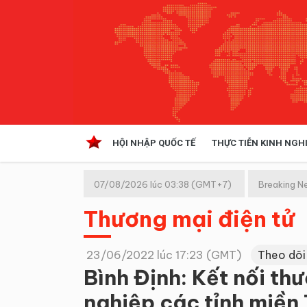
HỘI NHẬP QUỐC TẾ
THỰC TIỄN KINH NGH
HỘI NHẬP QUỐC TẾ
VĂN 
07/08/2026 lúc 03:38 (GMT+7)
Breaking N
Kinh tế hội nhập
Thương mại điện tử
Doanh nghiệp
NGHIÊN CỨU PHÁP LUẬT
THỰC
23/06/2022 lúc 17:23 (GMT)
Theo dõi
Bình Định: Kết nối th
nghiệp các tỉnh miền