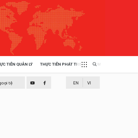
ỰC TIỄN QUẢN LÝ
THỰC TIỄN PHÁT TRIỂN
MULTIMEDIA
TÀI NGUYÊN - MÔI TRƯỜNG
goại tệ
EN
VI
THỰC TIỄN - KINH NGHIỆM