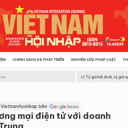
IỆM
CHÍNH SÁCH VÀ PHÁT TRIỂN
NGHIÊN CỨU PHÁP LUẬT
TH
HÓA XÃ HỘI
CHÍNH SÁCH
ews
Tỷ giá hối đoái, tỷ giá n
 TIỄN QUẢN LÝ
VIỆT NAM ĐIỂM ĐẾN
 Vietnamhoinhap trên
ương mại điện tử với doanh
 Trung