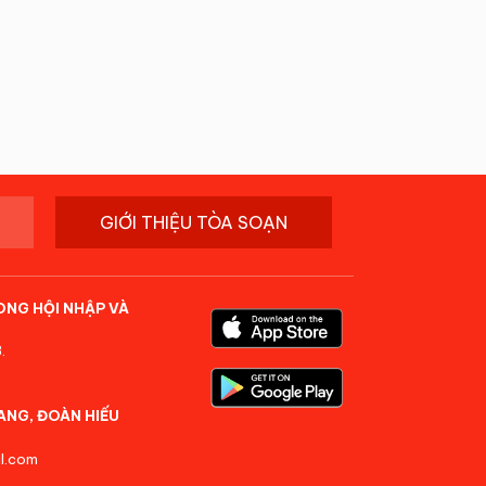
GIỚI THIỆU TÒA SOẠN
ONG HỘI NHẬP VÀ
.
ANG, ĐOÀN HIẾU
l.com