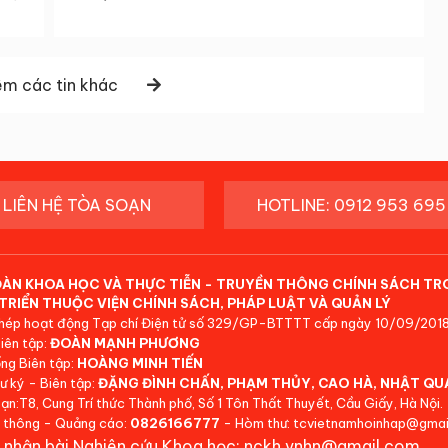
m các tin khác
LIÊN HỆ TÒA SOẠN
HOTLINE: 0912 953 695
ĐÀN KHOA HỌC VÀ THỰC TIỄN - TRUYỀN THÔNG CHÍNH SÁCH TR
TRIỂN THUỘC VIỆN CHÍNH SÁCH, PHÁP LUẬT VÀ QUẢN LÝ
hép hoạt động Tạp chí Điện tử số 329/GP-BTTTT cấp ngày 10/09/2018
iên tập:
ĐOÀN MẠNH PHƯƠNG
ng Biên tập:
HOÀNG MINH TIẾN
ư ký - Biên tập:
ĐẶNG ĐÌNH CHẤN, PHẠM THỦY, CAO HÀ, NHẬT QU
ạn:T8, Cung Trí thức Thành phố, Số 1 Tôn Thất Thuyết, Cầu Giấy, Hà Nội.
 thông - Quảng cáo:
0826166777
- Hòm thư: tcvietnamhoinhap@gmai
 nhận bài Nghiên cứu Khoa học: nckh.vnhn@gmail.com