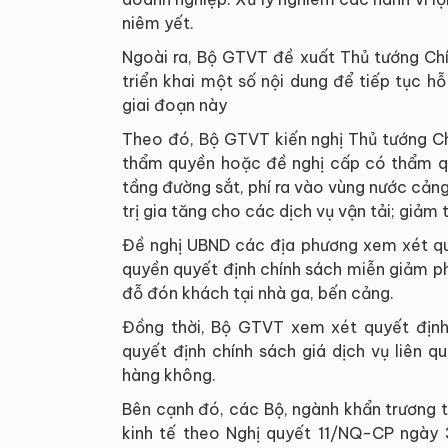
niêm yết.
Ngoài ra, Bộ GTVT đề xuất Thủ tướng Chí
triển khai một số nội dung để tiếp tục h
giai đoạn này
Theo đó, Bộ GTVT kiến nghị Thủ tướng Ch
thẩm quyền hoặc đề nghị cấp có thẩm qu
tầng đường sắt, phí ra vào vùng nước cảng 
trị gia tăng cho các dịch vụ vận tải; giảm
Đề nghị UBND các địa phương xem xét q
quyền quyết định chính sách miễn giảm ph
đỗ đón khách tại nhà ga, bến cảng.
Đồng thời, Bộ GTVT xem xét quyết địn
quyết định chính sách giá dịch vụ liên
hàng không.
Bên cạnh đó, các Bộ, ngành khẩn trương t
kinh tế theo Nghị quyết 11/NQ-CP ngày