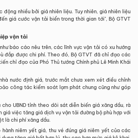
 động nhiều bởi giá nhiên liệu. Tuy nhiên, giá nhiên liệu
ến giá cước vận tải biển trong thời gian tới", Bộ GTVT
iệp vận tải
u như báo cáo nêu trên, các lĩnh vực vận tải có xu hướng
 bù đắp được chi phí. Theo đó, Bộ GTVT đã chỉ đạo các
 kiến chỉ đạo của Phó Thủ tướng Chính phủ Lê Minh Khái
 nhà nước định giá, trước mắt chưa xem xét điều chỉnh
ảm bảo công tác kiểm soát lạm phát chung cũng như góp
o UBND tỉnh theo dõi sát diễn biến giá xăng dầu, rà
 giá việc tăng giá dịch vụ vận tải đường bộ phù hợp với
t là chi phí xăng dầu.
p hành niêm yết giá, thu vé đúng giá niêm yết của các
 dụng tăng giá bất hợp lý, thu cao hơn mức giá kê khai,