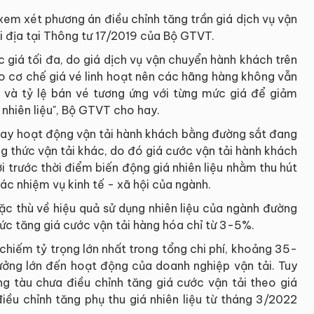
m xét phương án điều chỉnh tăng trần giá dịch vụ vận
 địa tại Thông tư 17/2019 của Bộ GTVT.
 giá tối đa, do giá dịch vụ vận chuyển hành khách trên
o cơ chế giá vé linh hoạt nên các hãng hàng không vẫn
 và tỷ lệ bán vé tương ứng với từng mức giá để giảm
 nhiên liệu", Bộ GTVT cho hay.
nay hoạt động vận tải hành khách bằng đường sắt đang
ng thức vận tải khác, do đó giá cước vận tải hành khách
i trước thời điểm biến động giá nhiên liệu nhằm thu hút
ác nhiệm vụ kinh tế - xã hội của ngành.
ặc thù về hiệu quả sử dụng nhiên liệu của ngành đường
ức tăng giá cước vận tải hàng hóa chỉ từ 3-5%.
ệu chiếm tỷ trọng lớn nhất trong tổng chi phí, khoảng 35-
hưởng lớn đến hoạt động của doanh nghiệp vận tải. Tuy
ng tàu chưa điều chỉnh tăng giá cước vận tải theo giá
điều chỉnh tăng phụ thu giá nhiên liệu từ tháng 3/2022