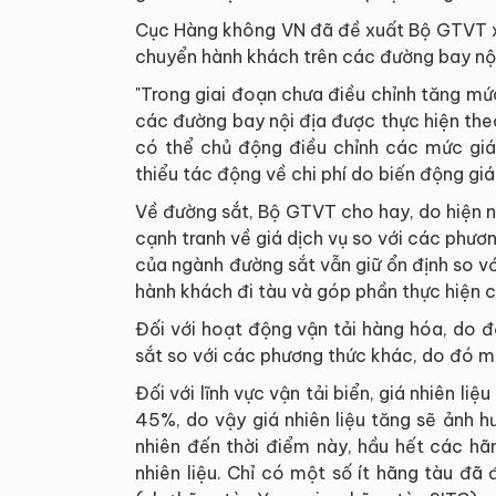
Cục Hàng không VN đã đề xuất Bộ GTVT xe
chuyển hành khách trên các đường bay nội
"Trong giai đoạn chưa điều chỉnh tăng mức
các đường bay nội địa được thực hiện the
có thể chủ động điều chỉnh các mức giá
thiểu tác động về chi phí do biến động giá
Về đường sắt, Bộ GTVT cho hay, do hiện 
cạnh tranh về giá dịch vụ so với các phươ
của ngành đường sắt vẫn giữ ổn định so vớ
hành khách đi tàu và góp phần thực hiện c
Đối với hoạt động vận tải hàng hóa, do đ
sắt so với các phương thức khác, do đó m
Đối với lĩnh vực vận tải biển, giá nhiên li
45%, do vậy giá nhiên liệu tăng sẽ ảnh 
nhiên đến thời điểm này, hầu hết các hã
nhiên liệu. Chỉ có một số ít hãng tàu đã 