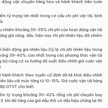
ạt động vận chuyển hàng hóa và hành khách trên toàn
iếm tỷ trọng lớn nhất trong cơ cấu chi phí vận tải, bình
i.
iệu chiếm khoảng 30-35% chi phí của hoạt động vận tải
tăng giá xăng, dầu, hiện nay chi phí nhiên liệu đã chiếm
biến động giá nhiên liệu (tỷ lệ chi phí nhiên liệu trong
khoảng 38-40%, cao nhất trong các phương thức vận tải
g bộ cũng có xu hướng đề xuất điều chỉnh giá cước vận
.
hành khách theo tuyến cố định đã kê khai điều chỉnh
hiên liệu với mức tăng từ 10-15%. Giá cước vận tải hàng
 Bộ GTVT cho biết.
chiếm tỷ trọng khoảng 30-42% tổng chi phí chuyến bay
, khi đà tăng của giá dầu thô có dấu hiệu chững lại thì
.