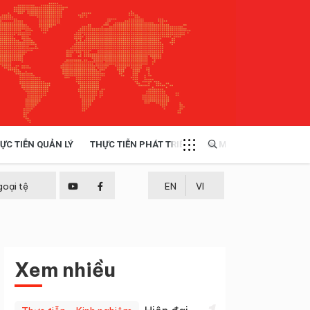
ỰC TIỄN QUẢN LÝ
THỰC TIỄN PHÁT TRIỂN
MULTIMEDIA
TÀI NGUYÊN - MÔI TRƯỜNG
goại tệ
EN
VI
THỰC TIỄN - KINH NGHIỆM
Xem nhiều