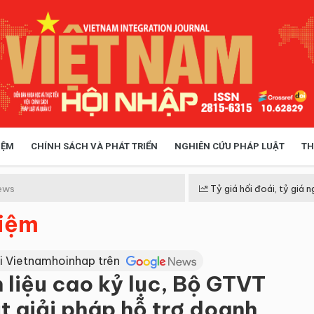
IỆM
CHÍNH SÁCH VÀ PHÁT TRIỂN
NGHIÊN CỨU PHÁP LUẬT
TH
HÓA XÃ HỘI
CHÍNH SÁCH
ews
Tỷ giá hối đoái, tỷ giá n
hiệm
 TIỄN QUẢN LÝ
VIỆT NAM ĐIỂM ĐẾN
i Vietnamhoinhap trên
n liệu cao kỷ lục, Bộ GTVT
t giải pháp hỗ trợ doanh