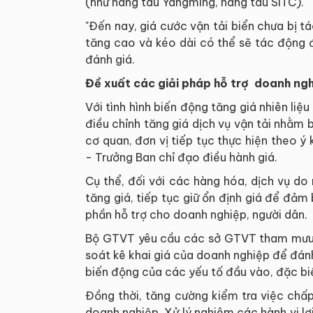
(như hãng tàu Yangming, hãng tàu SITC).
"Đến nay, giá cước vận tải biển chưa bị tác
tăng cao và kéo dài có thể sẽ tác động đ
đánh giá.
Đề xuất các giải pháp hỗ trợ doanh ngh
Với tình hình biến động tăng giá nhiên liệ
điều chỉnh tăng giá dịch vụ vận tải nhằm
cơ quan, đơn vị tiếp tục thực hiện theo ý
- Trưởng Ban chỉ đạo điều hành giá.
Cụ thể, đối với các hàng hóa, dịch vụ do
tăng giá, tiếp tục giữ ổn định giá để đ
phần hỗ trợ cho doanh nghiệp, người dân.
Bộ GTVT yêu cầu các sở GTVT tham mưu ch
soát kê khai giá của doanh nghiệp để đánh
biến động của các yếu tố đầu vào, đặc biệ
Đồng thời, tăng cường kiểm tra việc chấ
doanh nghiệp. Xử lý nghiêm các hành vi lợi