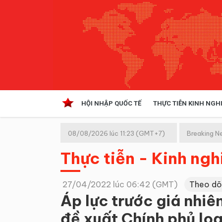
HỘI NHẬP QUỐC TẾ
THỰC TIỄN KINH NGH
HỘI NHẬP QUỐC TẾ
VĂN 
08/08/2026 lúc 11:23 (GMT+7)
Breaking N
Kinh tế hội nhập
Thực tiễn - Kinh ng
Doanh nghiệp
NGHIÊN CỨU PHÁP LUẬT
THỰC
27/04/2022 lúc 06:42 (GMT)
Theo dõ
Áp lực trước giá nhiê
đề xuất Chính phủ loạ