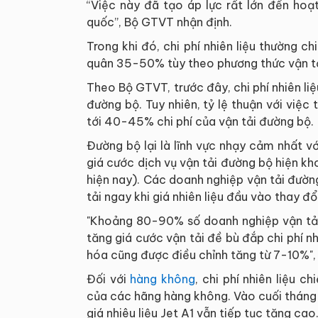
“Việc này đã tạo áp lực rất lớn đến ho
quốc”, Bộ GTVT nhận định.
Trong khi đó, chi phí nhiên liệu thường ch
quân 35-50% tùy theo phương thức vận tả
Theo Bộ GTVT, trước đây, chi phí nhiên l
đường bộ. Tuy nhiên, tỷ lệ thuận với việc 
tới 40-45% chi phí của vận tải đường bộ.
Đường bộ lại là lĩnh vực nhạy cảm nhất với 
giá cước dịch vụ vận tải đường bộ hiện 
hiện nay). Các doanh nghiệp vận tải đườn
tải ngay khi giá nhiên liệu đầu vào thay đổi
"Khoảng 80-90% số doanh nghiệp vận tải 
tăng giá cước vận tải đề bù đắp chi phí n
hóa cũng được điều chỉnh tăng từ 7-10%",
Đối với
hàng không
, chi phí nhiên liệu 
của các hãng hàng không. Vào cuối tháng 3
giá nhiêu liệu Jet A1 vẫn tiếp tục tăng cao