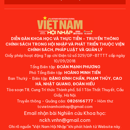
DIỄN ĐÀN KHOA HỌC VÀ THỰC TIỄN - TRUYỀN THÔNG
CHÍNH SÁCH TRONG HỘI NHẬP VÀ PHÁT TRIỂN THUỘC VIỆN
CHÍNH SÁCH, PHÁP LUẬT VÀ QUẢN LÝ
Giấy phép hoạt động Tạp chí Điện tử số 329/GP-BTTTT cấp ngày
10/09/2018.
Tổng Biên tập:
ĐOÀN MẠNH PHƯƠNG
Phó Tổng Biên tập:
HOÀNG MINH TIẾN
Ban Thư ký - Biên tập:
ĐẶNG ĐÌNH CHẤN, PHẠM THỦY, CAO
HÀ, NHẬT QUANG, ĐOÀN HIẾU
Tòa soạn:T8, Cung Trí thức Thành phố, Số 1 Tôn Thất Thuyết, Cầu
Giấy, Hà Nội.
Truyền thông - Quảng cáo:
0826166777
- Hòm thư:
tcvietnamhoinhap@gmail.com
Email nhận bài Nghiên cứu Khoa học:
nckh.vnhn@gmail.com
Ghi rõ nguồn "Việt Nam Hội Nhập" khi phát hành từ Website này.