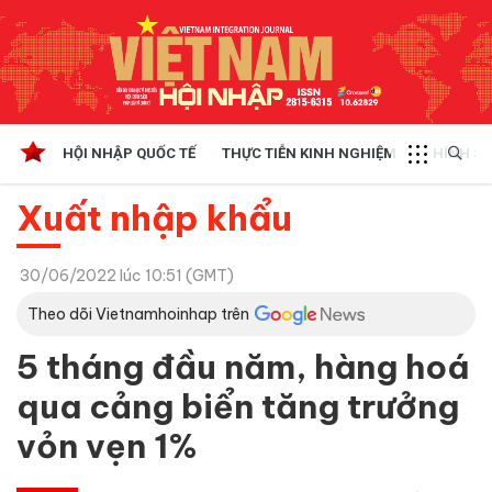
HỘI NHẬP QUỐC TẾ
THỰC TIỄN KINH NGHIỆM
CHÍNH SÁ
Xuất nhập khẩu
30/06/2022 lúc 10:51 (GMT)
Theo dõi Vietnamhoinhap trên
5 tháng đầu năm, hàng hoá
qua cảng biển tăng trưởng
vỏn vẹn 1%