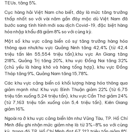
TEUs, tăng 5%.
Cục hàng hải Việt Nam cho biết, đây là mức tăng trưởng
thấp nhất so với vài năm gần đây mặc dù Việt Nam đã
bước sang tình hình mới sau dịch Covid-19, đặc biệt hàng
hóa nhập khẩu đã giảm 8% so với cùng kỳ.
Một số khu vực cảng biển có sự tăng trưởng hàng hóa
thông qua nhưkhu vực Quảng Ninh tăng 42,4% (từ 42,4
triệu tấn lên 55,554 triệu tấn),khu vực An Giang tăng
218%, Quảng Trị tăng 20%, khu vực Đồng Nai tăng 32%
(chủ yếu là hàng khô và hàng tổng hợp), khu vực Đồng
Tháp tăng 9%, Quảng Nam tăng 15,78%.
Các khu vực cảng biển có khối lượng hàng hóa thông qua
giảm mạnh như: Khu vực Bình Thuận giảm 22% (từ 6,75
triệu tấn xuống 5,24 triệu tấn), khu vực Cần Thơ giảm 24%
(từ 7,163 triệu tấn xuống còn 5,4 triệu tấn), Kiên Giang
giảm 16%.
Ngoài ra ở khu vực cảng biển lớn như Vũng Tàu, TP. Hồ Chí
Minh đều ghi nhận mức giảm nhẹ là từ 3%-8% so với cùng
kỳ, trong đó TP. Hồ Chí Minh đạt 67,212 triệu tấn giảm 8%