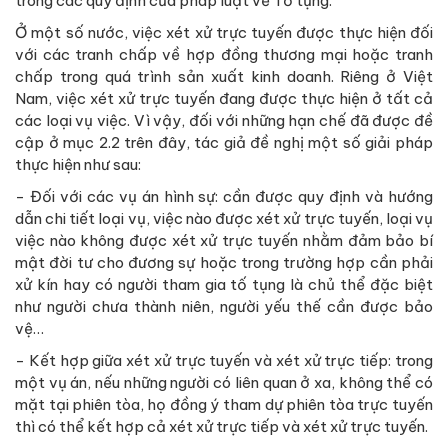
trong các quy định của pháp luật về Tố tụng.
Ở một số nước, việc xét xử trực tuyến được thực hiện đối
với các tranh chấp về hợp đồng thương mại hoặc tranh
chấp trong quá trình sản xuất kinh doanh. Riêng ở Việt
Nam, việc xét xử trực tuyến đang được thực hiện ở tất cả
các loại vụ việc. Vì vậy, đối với những hạn chế đã được đề
cập ở mục 2.2 trên đây, tác giả đề nghị một số giải pháp
thực hiện như sau:
- Đối với các vụ án hình sự: cần được quy định và hướng
dẫn chi tiết loại vụ, việc nào được xét xử trực tuyến, loại vụ
việc nào không được xét xử trực tuyến nhằm đảm bảo bí
mật đời tư cho đương sự hoặc trong trường hợp cần phải
xử kín hay có người tham gia tố tụng là chủ thể đặc biệt
như người chưa thành niên, người yếu thế cần được bảo
vệ…
- Kết hợp giữa xét xử trực tuyến và xét xử trực tiếp: trong
một vụ án, nếu những người có liên quan ở xa, không thể có
mặt tại phiên tòa, họ đồng ý tham dự phiên tòa trực tuyến
thì có thể kết hợp cả xét xử trực tiếp và xét xử trực tuyến.