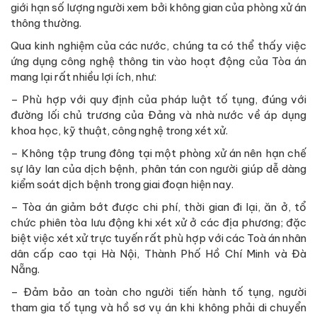
giới hạn số lượng người xem bởi không gian của phòng xử án
thông thường.
Qua kinh nghiệm của các nước, chúng ta có thể thấy việc
ứng dụng công nghệ thông tin vào hoạt động của Tòa án
mang lại rất nhiều lợi ích, như:
– Phù hợp với quy định của pháp luật tố tụng, đúng với
đường lối chủ trương của Đảng và nhà nước về áp dụng
khoa học, kỹ thuật, công nghệ trong xét xử.
– Không tập trung đông tại một phòng xử án nên hạn chế
sự lây lan của dịch bệnh, phân tán con người giúp dễ dàng
kiểm soát dịch bệnh trong giai đoạn hiện nay.
– Tòa án giảm bớt được chi phí, thời gian đi lại, ăn ở, tổ
chức phiên tòa lưu động khi xét xử ở các địa phương; đặc
biệt việc xét xử trực tuyến rất phù hợp với các Toà án nhân
dân cấp cao tại Hà Nội, Thành Phố Hồ Chí Minh và Đà
Nẵng.
– Đảm bảo an toàn cho người tiến hành tố tụng, người
tham gia tố tụng và hồ sơ vụ án khi không phải di chuyển