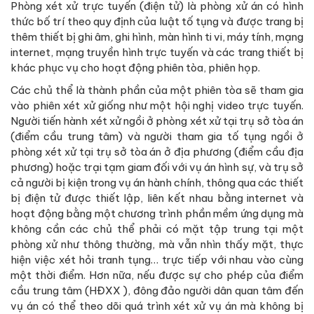
Phòng xét xử trực tuyến (điện tử) là phòng xử án có hình
thức bố trí theo quy định của luật tố tụng và được trang bị
thêm thiết bị ghi âm, ghi hình, màn hình ti vi, máy tính, mạng
internet, mạng truyền hình trực tuyến và các trang thiết bị
khác phục vụ cho hoạt động phiên tòa, phiên họp.
Các chủ thể là thành phần của một phiên tòa sẽ tham gia
vào phiên xét xử giống như một hội nghị video trực tuyến.
Người tiến hành xét xử ngồi ở phòng xét xử tại trụ sở tòa án
(điểm cầu trung tâm) và người tham gia tố tụng ngồi ở
phòng xét xử tại trụ sở tòa án ở địa phương (điểm cầu địa
phương) hoặc trại tạm giam đối với vụ án hình sự, và trụ sở
cả người bị kiện trong vụ án hành chính, thông qua các thiết
bị điện tử được thiết lập, liên kết nhau bằng internet và
hoạt động bằng một chương trình phần mềm ứng dụng mà
không cần các chủ thể phải có mặt tập trung tại một
phòng xử như thông thường, mà vẫn nhìn thấy mặt, thực
hiện việc xét hỏi tranh tụng… trực tiếp với nhau vào cùng
một thời điểm. Hơn nữa, nếu được sự cho phép của điểm
cầu trung tâm (HĐXX ), đông đảo người dân quan tâm đến
vụ án có thể theo dõi quá trình xét xử vụ án mà không bị