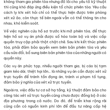
không tham gia phiên tòa nhưng đổ lỗi cho yếu tố kỹ thuật
thì cũng khó đáp ứng điều kiện tổ chức phiên tòa. Yêu cầu
cách ly khi xét hỏi chỉ có thể thực hiện được trên phòng
xét xử ảo, còn thực tế bên ngoài vẫn có thể thông tin cho
nhau, khó kiểm soát.
Về việc nghiên cứu hồ sơ trước khi mở phiên tòa, để thực
hiện hồ sơ vụ án phải được số hóa toàn bộ và việc cấp
quyền truy cập phải thật chặt chẽ. Sau khi kết thúc phiên
tòa, phải đảm bảo quyền xem biên bản phiên tòa và yêu
cầu sửa đổi, bổ sung biên bản phiên tòa của những người có
quyền này.
Các vụ án phức tạp, nhiều người tham gia, bị cáo bị tạm
giam kéo dài, thiệt hại lớn... là những vụ án cần được xét xử
trực tuyến để tránh tồn đọng án, tránh vi phạm tố tụng,
đảm bảo ý nghĩa của xét xử trực tuyến.
Ngoài ra, việc đầu tư cơ sở hạ tầng, kỹ thuật đảm bảo cho
công tác xét xử trực tuyến cũng chưa được đồng bộ ở các
địa phương trong cả nước. Do đó, để triển khai rộng rãi
cũng cần có nguồn kinh phí lớn để đầu tư nâng cấp hệ