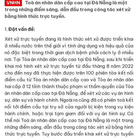
VNHN
Toà án nhân dân cấp cao tại Đà Nẵng là một
trong những điểm sáng, dẫn đầu trong công tác xét xử
bằng hình thức trực tuyến.
1.
Đặt vấn đề:
Xét xử trực tuyến đang là hình thức xét xử được triển khai
ở nhiều nước trên thế giới vì tính ứng dụng và hiệu quả của
nó đặc biệt trong thời gian dịch bệnh phải cách ly ở nhiều
nơi. Tại Tòa án nhân dân cấp cao tại Đà Nẵng, sau khi triển
khai mô hình xét xử trực tuyến từ đầu tháng 8 năm 2022
cho đến nay đã thực hiện được trên 100 phiên tòa kết nối
điểm cầu từ Tòa án nhân dân cấp cao và Tòa án nhân dân
hai cấp ở 12 tỉnh thành thuộc phạm vi thẩm quyền của Tòa
án nhân dân cấp cao tại Đà Nẵng, để xét xử các vụ án hình
sự, dân sự và hành chính. Ngoài ra cũng đã có phiên toà kết
nối tới điểm cầu tại trụ sở của người bị kiện trong vụ kiện
hành chính, hoặc trại tạm giam đối với vụ án hình sự. Có
thể nói Toà án nhân dân cấp cao tại Đà Nẵng là một trong
những điểm sáng, dẫn đầu trong công tác xét xử bằng hình
thức trực tuyến. Tuy bước đầu triển khai xét xử trực tuyến