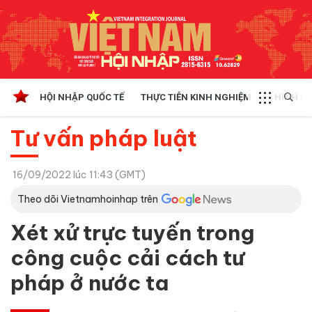
HỘI NHẬP QUỐC TẾ
THỰC TIỄN KINH NGHIỆM
CHÍNH SÁ
Tư vấn pháp luật
16/09/2022 lúc 11:43 (GMT)
Theo dõi Vietnamhoinhap trên
Xét xử trực tuyến trong
công cuộc cải cách tư
pháp ở nước ta