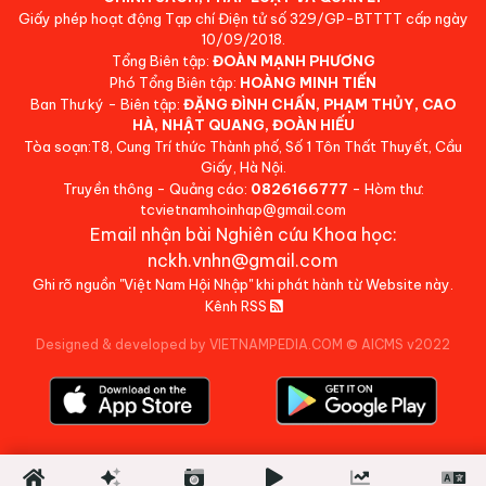
Giấy phép hoạt động Tạp chí Điện tử số 329/GP-BTTTT cấp ngày
10/09/2018.
Tổng Biên tập:
ĐOÀN MẠNH PHƯƠNG
Phó Tổng Biên tập:
HOÀNG MINH TIẾN
Ban Thư ký - Biên tập:
ĐẶNG ĐÌNH CHẤN, PHẠM THỦY, CAO
HÀ, NHẬT QUANG, ĐOÀN HIẾU
Tòa soạn:T8, Cung Trí thức Thành phố, Số 1 Tôn Thất Thuyết, Cầu
Giấy, Hà Nội.
Truyền thông - Quảng cáo:
0826166777
- Hòm thư:
tcvietnamhoinhap@gmail.com
Email nhận bài Nghiên cứu Khoa học:
nckh.vnhn@gmail.com
Ghi rõ nguồn "Việt Nam Hội Nhập" khi phát hành từ Website này.
Kênh RSS
Designed & developed by VIETNAMPEDIA.COM
©
AICMS v2022