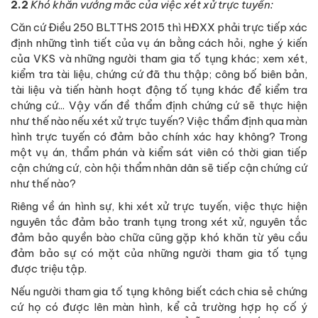
2.2
Khó khăn vướng mắc của việc xét xử trực tuyến:
Căn cứ Điều 250 BLTTHS 2015 thì HĐXX phải trực tiếp xác
định những tình tiết của vụ án bằng cách hỏi, nghe ý kiến
của VKS và những người tham gia tố tụng khác; xem xét,
kiểm tra tài liệu, chứng cứ đã thu thập; công bố biên bản,
tài liệu và tiến hành hoạt động tố tụng khác để kiểm tra
chứng cứ... Vậy vấn đề thẩm định chứng cứ sẽ thực hiện
như thế nào nếu xét xử trực tuyến? Việc thẩm định qua màn
hình trực tuyến có đảm bảo chính xác hay không? Trong
một vụ án, thẩm phán và kiểm sát viên có thời gian tiếp
cận chứng cứ, còn hội thẩm nhân dân sẽ tiếp cận chứng cứ
như thế nào?
Riêng về án hình sự, khi xét xử trực tuyến, việc thực hiện
nguyên tắc đảm bảo tranh tụng trong xét xử, nguyên tắc
đảm bảo quyền bào chữa cũng gặp khó khăn từ yêu cầu
đảm bảo sự có mặt của những người tham gia tố tụng
được triệu tập.
Nếu người tham gia tố tụng không biết cách chia sẻ chứng
cứ họ có được lên màn hình, kể cả trường hợp họ cố ý