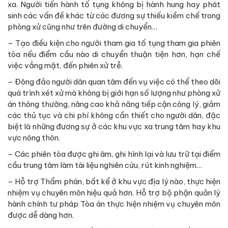
xa. Người tiến hành tố tụng không bị hành hung hay phát
sinh các vấn đề khác từ các đương sự thiếu kiềm chế trong
phòng xử cũng như trên đường di chuyển…
– Tạo điều kiện cho người tham gia tố tụng tham gia phiên
tòa nếu điểm cầu nào di chuyển thuận tiện hơn, hạn chế
việc vắng mặt, đến phiên xử trễ.
– Đông đảo người dân quan tâm đến vụ việc có thể theo dõi
quá trình xét xử mà không bị giới hạn số lượng như phòng xử
án thông thường, nâng cao khả năng tiếp cận công lý, giảm
các thủ tục và chi phí không cần thiết cho người dân, đặc
biệt là những đương sự ở các khu vực xa trung tâm hay khu
vực nông thôn.
– Các phiên tòa được ghi âm, ghi hình lại và lưu trữ tại điểm
cầu trung tâm làm tài liệu nghiên cứu, rút kinh nghiệm…
– Hỗ trợ Thẩm phán, bất kể ở khu vực địa lý nào, thực hiện
nhiệm vụ chuyên môn hiệu quả hơn. Hỗ trợ bộ phận quản lý
hành chính tư pháp Tòa án thực hiện nhiệm vụ chuyên môn
được dễ dàng hơn.