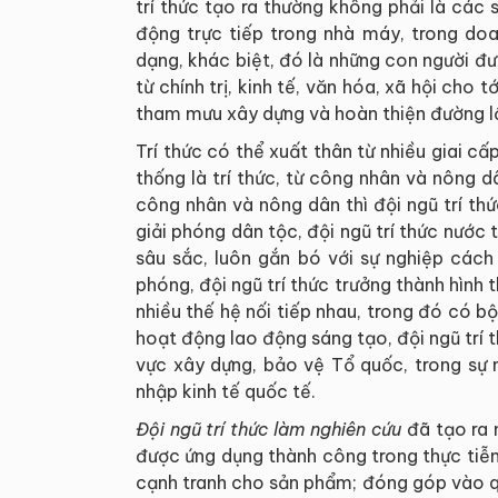
trí thức tạo ra thường không phải là các
động trực tiếp trong nhà máy, trong doa
dạng, khác biệt, đó là những con người đư
từ chính trị, kinh tế, văn hóa, xã hội cho 
tham mưu xây dựng và hoàn thiện đường lối
Trí thức có thể xuất thân từ nhiều giai cấp
thống là trí thức, từ công nhân và nông 
công nhân và nông dân thì đội ngũ trí th
giải phóng dân tộc, đội ngũ trí thức nước 
sâu sắc, luôn gắn bó với sự nghiệp các
phóng, đội ngũ trí thức trưởng thành hình 
nhiều thế hệ nối tiếp nhau, trong đó có b
hoạt động lao động sáng tạo, đội ngũ trí t
vực xây dựng, bảo vệ Tổ quốc, trong sự 
nhập kinh tế quốc tế.
Đội ngũ trí thức làm nghiên cứu
đã tạo ra 
được ứng dụng thành công trong thực tiễn
cạnh tranh cho sản phẩm; đóng góp vào quá