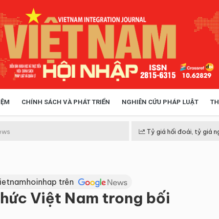
IỆM
CHÍNH SÁCH VÀ PHÁT TRIỂN
NGHIÊN CỨU PHÁP LUẬT
TH
HÓA XÃ HỘI
CHÍNH SÁCH
ews
Tỷ giá hối đoái, tỷ giá n
 TIỄN QUẢN LÝ
VIỆT NAM ĐIỂM ĐẾN
Vietnamhoinhap trên
thức Việt Nam trong bối