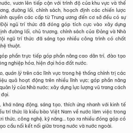
ước, vươn lên tiếp cận với trình độ của khu vực và thế
ương, đường lối, chính sách, hoạch định các chiến lược
chính quyền các cấp từ Trung ương đến cơ sở đều có sự
 Ðội ngũ trí thức đã đóng góp tích cực vào xây dựng
ịnh đường lối, chủ trương, chính sách của Ðảng và Nhà
đội ngũ trí thức đã sáng tạo nhiều công trình có chất
ghệ thuật.
óp phần trực tiếp góp phần nâng cao dân trí, đào tạo
ông nghiệp hóa, hiện đại hóa đất nước.
o, quản lý
trên các lĩnh vực trong hệ thống chính trị các
ệu quả hoạt động trên nhiều lĩnh vực; góp phần nâng
quản lý của Nhà nước; xây dựng lực lượng vũ trang cách
 đại.
 khá năng động, sáng tạo, thích ứng nhanh với kinh tế
iều trí thức là kiều bào Việt Nam về nước làm việc trong
tri thức, công nghệ, kỹ năng… tạo ra nhiều đóng góp có
tạo cầu nối kết nối giữa trong nước và nước ngoài.