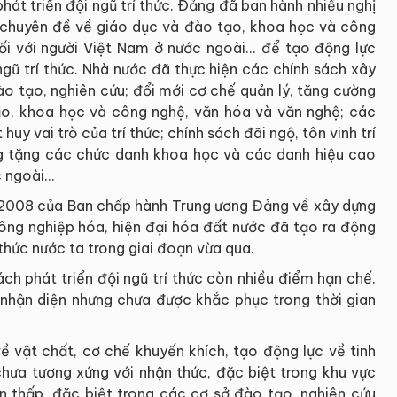
hát triển đội ngũ trí thức. Ðảng đã ban hành nhiều nghị
ết chuyên đề về giáo dục và đào tạo, khoa học và công
ối với người Việt Nam ở nước ngoài... để tạo động lực
ngũ trí thức. Nhà nước đã thực hiện các chính sách xây
o tạo, nghiên cứu; đổi mới cơ chế quản lý, tăng cường
ạo, khoa học và công nghệ, văn hóa và văn nghệ; các
uy vai trò của trí thức; chính sách đãi ngộ, tôn vinh trí
ng tặng các chức danh khoa học và các danh hiệu cao
 ngoài...
2008 của Ban chấp hành Trung ương Đảng về xây dựng
công nghiệp hóa, hiện đại hóa đất nước đã tạo ra động
 thức nước ta trong giai đoạn vừa qua.
ách phát triển đội ngũ trí thức còn nhiều điểm hạn chế.
nhận diện nhưng chưa được khắc phục trong thời gian
về vật chất, cơ chế khuyến khích, tạo động lực về tinh
 chưa tương xứng với nhận thức, đặc biệt trong khu vực
òn thấp, đặc biệt trong các cơ sở đào tạo, nghiên cứu