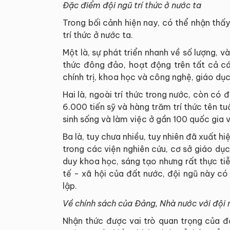
Đặc điểm đội ngũ trí thức ở nước ta
Trong bối cảnh hiện nay, có thể nhận thấ
trí thức ở nước ta.
Một là, sự phát triển nhanh về số lượng, 
thức đông đảo, hoạt động trên tất cả các
chính trị, khoa học và công nghệ, giáo dụ
Hai là, ngoài trí thức trong nước, còn có 
6.000 tiến sỹ và hàng trăm trí thức tên tu
sinh sống và làm việc ở gần 100 quốc gia và
Ba là, tuy chưa nhiều, tuy nhiên đã xuất hi
trong các viện nghiên cứu, cơ sở giáo dục
duy khoa học, sáng tạo nhưng rất thực tiễ
tế - xã hội của đất nước, đội ngũ này có
lập.
Về chính sách của Đảng, Nhà nước với đội n
Nhận thức được vai trò quan trọng của độ