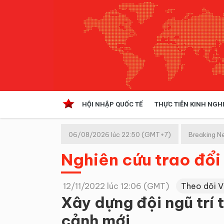
HỘI NHẬP QUỐC TẾ
THỰC TIỄN KINH NGH
HỘI NHẬP QUỐC TẾ
VĂN 
06/08/2026 lúc 22:50 (GMT+7)
Breaking N
Kinh tế hội nhập
Nghiên cứu trao đổi
Doanh nghiệp
NGHIÊN CỨU PHÁP LUẬT
THỰC
12/11/2022 lúc 12:06 (GMT)
Theo dõi 
Xây dựng đội ngũ trí 
cảnh mới