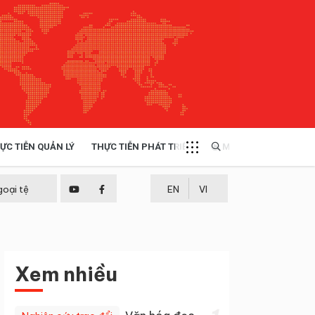
ỰC TIỄN QUẢN LÝ
THỰC TIỄN PHÁT TRIỂN
MULTIMEDIA
TÀI NGUYÊN - MÔI TRƯỜNG
goại tệ
EN
VI
THỰC TIỄN - KINH NGHIỆM
Xem nhiều