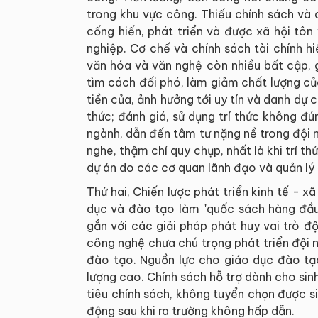
trong khu vực công. Thiếu chính sách và 
cống hiến, phát triển và được xã hội tô
nghiệp. Cơ chế và chính sách tài chính 
văn hóa và văn nghệ còn nhiều bất cập, 
tìm cách đối phó, làm giảm chất lượng của
tiền của, ảnh hưởng tới uy tín và danh dự củ
thức; đánh giá, sử dụng trí thức không đú
ngành, dẫn đến tâm tư nặng nề trong đội ng
nghe, thậm chí quy chụp, nhất là khi trí t
dự án do các cơ quan lãnh đạo và quản lý 
Thứ hai, Chiến lược phát triển kinh tế - 
dục và đào tạo làm "quốc sách hàng đầu"
gắn với các giải pháp phát huy vai trò độ
công nghệ chưa chú trọng phát triển đội n
đào tạo. Nguồn lực cho giáo dục đào tạ
lượng cao. Chính sách hỗ trợ dành cho si
tiêu chính sách, không tuyển chọn được sin
động sau khi ra trường không hấp dẫn.