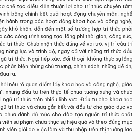
cơ chế tạo điều kiện thuận lợi cho trí thức chuyên tâm
n vinh bằng chính kết quả hoạt động chuyên môn, nghề
hiện hành trong các hoạt động khoa học và công nghệ,
gây khó khăn, dẫn đến một số trường hợp trí thức phải
 các công trình sáng tạo, lãng phí thời gian, công sức,
a trí thức. Chưa nhận thức đúng về vai trò, vị trí của trí
ng năng lực và trình độ, ngay cả với những trí thức đầu
ũ trí thức. Ngại tiếp xúc, đối thoại, không thực sự lắng
hức phản biện những chủ trương, chính sách, những đề án,
đưa ra.
xã hội nêu rõ quan điểm lấy khoa học và công nghệ, giáo
, nhưng đầu tư trên thực tế chưa tương xứng và chưa
i ngũ trí thức trên nhiều lĩnh vực. Đầu tư cho khoa học
gũ trí thức và chưa gắn kết với đầu tư cho giáo dục và
o chưa dành đủ mức cho đào tạo nguồn trí thức chất
nh viên sư phạm chưa thực sự hiệu quả và theo đúng mục
h viên giỏi do việc làm và thu nhập trên thị trường lao