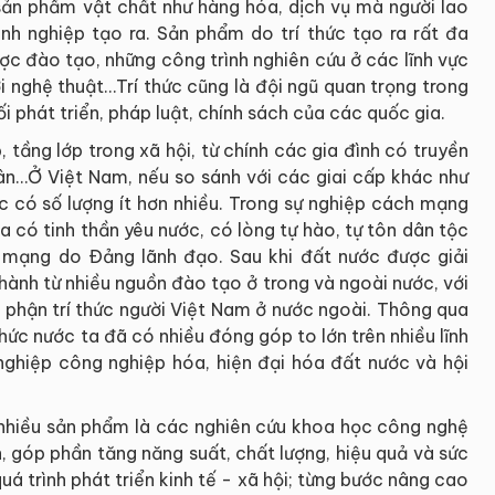
 sản phẩm vật chất như hàng hóa, dịch vụ mà người lao
nh nghiệp tạo ra. Sản phẩm do trí thức tạo ra rất đa
ợc đào tạo, những công trình nghiên cứu ở các lĩnh vực
tới nghệ thuật…Trí thức cũng là đội ngũ quan trọng trong
 phát triển, pháp luật, chính sách của các quốc gia.
, tầng lớp trong xã hội, từ chính các gia đình có truyền
dân…Ở Việt Nam, nếu so sánh với các giai cấp khác như
ức có số lượng ít hơn nhiều. Trong sự nghiệp cách mạng
ta có tinh thần yêu nước, có lòng tự hào, tự tôn dân tộc
h mạng do Ðảng lãnh đạo. Sau khi đất nước được giải
thành từ nhiều nguồn đào tạo ở trong và ngoài nước, với
ộ phận trí thức người Việt Nam ở nước ngoài. Thông qua
hức nước ta đã có nhiều đóng góp to lớn trên nhiều lĩnh
nghiệp công nghiệp hóa, hiện đại hóa đất nước và hội
nhiều sản phẩm là các nghiên cứu khoa học công nghệ
, góp phần tăng năng suất, chất lượng, hiệu quả và sức
 trình phát triển kinh tế - xã hội; từng bước nâng cao