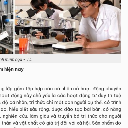
nh minh họa - TL
am hiện nay
 tầng lớp gồm tập hợp các cá nhân có hoạt động chuyên
ạt động này chủ yếu là các hoạt động tư duy trí tuệ
 độ cá nhân, trí thức chỉ một con người cụ thể, có trình
cao, hiểu biết sâu rộng, được đào tạo bài bản, có năng
, nghiên cứu, làm giàu và truyền bá tri thức cho người
 thần và vật chất có giá trị đối với xã hội. Sản phẩm do