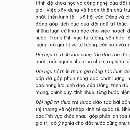
trình độ khoa học và công nghệ của đất n
giới. Việc xây dựng và hoàn thiện chủ tr
phát triển kinh tế - xã hội của Đảng và 
đóng góp tích cực của đội ngũ trí thức.
những luận cứ khoa học cho việc hoạch đ
nước. Trong lĩnh vực tư tưởng, văn hóa, 
lượng, có giá trị về tư tưởng, văn hóa và n
Đội ngũ trí thức làm công tác đào tạo
đã g
phát triển nguồn nhân lực cho sự nghiệp c
Đội ngũ trí thức tham gia công tác lãnh đạ
cấp đã góp phần nâng cao chất lượng, hi
cao năng lực lãnh đạo của Ðảng, trình độ 
mạng, chính quy, tinh nhuệ, từng bước hiện
Đội ngũ trí thức trẻ
được đào tạo bài bản,
thị trường và hội nhập kinh tế quốc tế. Nh
các lĩnh vực khác nhau, góp phần lan tỏa 
giá trị, có ý nghĩa cho đất nước cũng như 