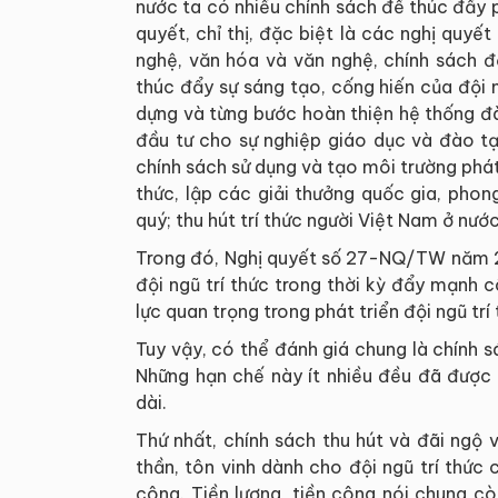
nước ta có nhiều chính sách để thúc đẩy p
quyết, chỉ thị, đặc biệt là các nghị quy
nghệ, văn hóa và văn nghệ, chính sách đ
thúc đẩy sự sáng tạo, cống hiến của đội 
dựng và từng bước hoàn thiện hệ thống đà
đầu tư cho sự nghiệp giáo dục và đào t
chính sách sử dụng và tạo môi trường phát h
thức, lập các giải thưởng quốc gia, pho
quý; thu hút trí thức người Việt Nam ở nước
Trong đó, Nghị quyết số 27-NQ/TW năm 
đội ngũ trí thức trong thời kỳ đẩy mạnh 
lực quan trọng trong phát triển đội ngũ trí
Tuy vậy, có thể đánh giá chung là chính s
Những hạn chế này ít nhiều đều đã được 
dài.
Thứ nhất, chính sách thu hút và đãi ngộ 
thần, tôn vinh dành cho đội ngũ trí thức
công. Tiền lương, tiền công nói chung c