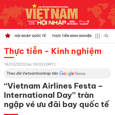
HỘI NHẬP QUỐC TẾ
THỰC TIỄN KINH NGHIỆM
CHÍNH SÁ
Thực tiễn - Kinh nghiệm
16/03/2023 lúc 09:03 (GMT)
Theo dõi Vietnamhoinhap trên
“Vietnam Airlines Festa –
International Day” tràn
ngập vé ưu đãi bay quốc tế