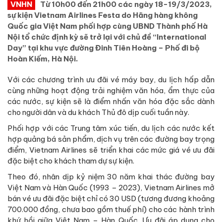
VNHN
Từ 10h00 đến 21h00 các ngày 18-19/3/2023,
sự kiện Vietnam Airlines Festa do Hãng hàng không
Quốc gia Việt Nam phối hợp cùng UBND Thành phố Hà
Nội tổ chức định kỳ sẽ trở lại với chủ đề “International
Day” tại khu vực đường Đinh Tiên Hoàng – Phố đi bộ
Hoàn Kiếm, Hà Nội.
Với các chương trình ưu đãi vé máy bay, du lịch hấp dẫn
cùng những hoạt động trải nghiệm văn hóa, ẩm thực của
các nước, sự kiện sẽ là điểm nhấn văn hóa đặc sắc dành
cho người dân và du khách Thủ đô dịp cuối tuần này.
Phối hợp với các Trung tâm xúc tiến, du lịch các nước kết
hợp quảng bá sản phẩm, dịch vụ trên các đường bay trọng
điểm, Vietnam Airlines sẽ triển khai các mức giá vé ưu đãi
đặc biệt cho khách tham dự sự kiện.
Theo đó, nhân dịp kỷ niệm 30 năm khai thác đường bay
Việt Nam và Hàn Quốc (1993 – 2023), Vietnam Airlines mở
bán vé ưu đãi đặc biệt chỉ có 30 USD (tương đương khoảng
700.000 đồng, chưa bao gồm thuế phí) cho các hành trình
khứ hồi giữa Việt Nam – Hàn Quốc. Ưu đãi áp dụng cho