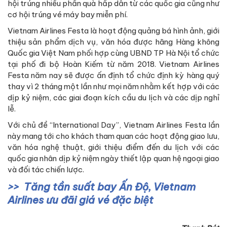
hội trúng nhiều phần quà hấp dẫn từ các quốc gia cũng như
cơ hội trúng vé máy bay miễn phí.
Vietnam Airlines Festa là hoạt động quảng bá hình ảnh, giới
thiệu sản phẩm dịch vụ, văn hóa được hãng Hàng không
Quốc gia Việt Nam phối hợp cùng UBND TP Hà Nội tổ chức
tại phố đi bộ Hoàn Kiếm từ năm 2018. Vietnam Airlines
Festa năm nay sẽ được ấn định tổ chức định kỳ hàng quý
thay vì 2 tháng một lần như mọi năm nhằm kết hợp với các
dịp kỷ niệm, các giai đoạn kích cầu du lịch và các dịp nghỉ
lễ.
Với chủ đề “International Day”, Vietnam Airlines Festa lần
này mang tới cho khách tham quan các hoạt động giao lưu,
văn hóa nghệ thuật, giới thiệu điểm đến du lịch với các
quốc gia nhân dịp kỷ niệm ngày thiết lập quan hệ ngoại giao
và đối tác chiến lược.
Tăng tần suất bay Ấn Độ, Vietnam
Airlines ưu đãi giá vé đặc biệt