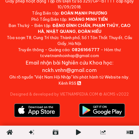
Giấy phép hoạt động Tạp chí Điện tử số 329/GP-BTTTT cấp ngày
10/09/2018.
Tổng Biên tập:
ĐOÀN MẠNH PHƯƠNG
Phó Tổng Biên tập:
HOÀNG MINH TIẾN
Ban Thư ký - Biên tập:
ĐẶNG ĐÌNH CHẤN, PHẠM THỦY, CAO
HÀ, NHẬT QUANG, ĐOÀN HIẾU
Tòa soạn:T8, Cung Trí thức Thành phố, Số 1 Tôn Thất Thuyết, Cầu
Giấy, Hà Nội.
Truyền thông - Quảng cáo:
0826166777
- Hòm thư:
tcvietnamhoinhap@gmail.com
Email nhận bài Nghiên cứu Khoa học:
nckh.vnhn@gmail.com
Ghi rõ nguồn "Việt Nam Hội Nhập" khi phát hành từ Website này.
Kênh RSS
Designed & developed by VIETNAMPEDIA.COM
©
AICMS v2022