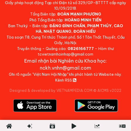
Giấy phép hoạt động Tạp chí Điện tử số 329/GP-BTTTT cấp ngày
10/09/2018.
Tổng Biên tập:
ĐOÀN MẠNH PHƯƠNG
Phó Tổng Biên tập:
HOÀNG MINH TIẾN
Ban Thư ký - Biên tập:
ĐẶNG ĐÌNH CHẤN, PHẠM THỦY, CAO
HÀ, NHẬT QUANG, ĐOÀN HIẾU
Tòa soạn:T8, Cung Trí thức Thành phố, Số 1 Tôn Thất Thuyết, Cầu
Giấy, Hà Nội.
Truyền thông - Quảng cáo:
0826166777
- Hòm thư:
tcvietnamhoinhap@gmail.com
Email nhận bài Nghiên cứu Khoa học:
nckh.vnhn@gmail.com
Ghi rõ nguồn "Việt Nam Hội Nhập" khi phát hành từ Website này.
Kênh RSS
Designed & developed by VIETNAMPEDIA.COM
©
AICMS v2022