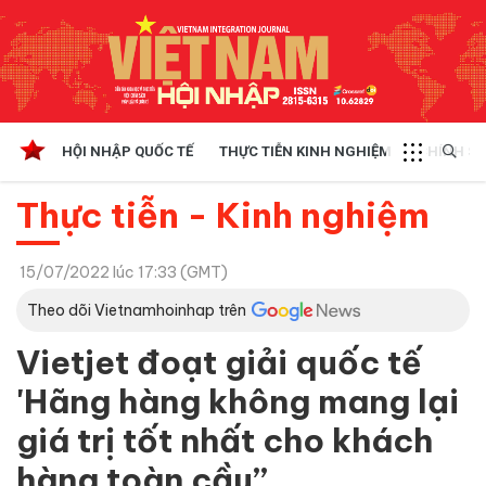
HỘI NHẬP QUỐC TẾ
THỰC TIỄN KINH NGHIỆM
CHÍNH SÁ
Thực tiễn - Kinh nghiệm
15/07/2022 lúc 17:33 (GMT)
Theo dõi Vietnamhoinhap trên
Vietjet đoạt giải quốc tế
'Hãng hàng không mang lại
giá trị tốt nhất cho khách
hàng toàn cầu”