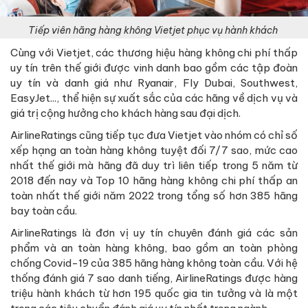
Tiếp viên hãng hàng không Vietjet phục vụ hành khách
Cùng với Vietjet, các thương hiệu hàng không chi phí thấp
uy tín trên thế giới được vinh danh bao gồm các tập đoàn
uy tín và danh giá như Ryanair, Fly Dubai, Southwest,
EasyJet..., thể hiện sự xuất sắc của các hãng về dịch vụ và
giá trị cộng hưởng cho khách hàng sau đại dịch.
AirlineRatings cũng tiếp tục đưa Vietjet vào nhóm có chỉ số
xếp hạng an toàn hàng không tuyệt đối 7/7 sao, mức cao
nhất thế giới mà hãng đã duy trì liên tiếp trong 5 năm từ
2018 đến nay và Top 10 hãng hàng không chi phí thấp an
toàn nhất thế giới năm 2022 trong tổng số hơn 385 hãng
bay toàn cầu.
AirlineRatings là đơn vị uy tín chuyên đánh giá các sản
phẩm và an toàn hàng không, bao gồm an toàn phòng
chống Covid-19 của 385 hãng hàng không toàn cầu. Với hệ
thống đánh giá 7 sao danh tiếng, AirlineRatings được hàng
triệu hành khách từ hơn 195 quốc gia tin tưởng và là một