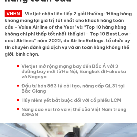
VNHN
Vietjet nhận liên tiếp 2 giải thưởng: ‘Hãng hàng
không mang lại giá trị tốt nhất cho khách hàng toàn
cầu - Value Airline of the Year’ và “Top 10 hãng hàng
không chi phí thấp tốt nhất thế giới – Top 10 Best Low-
cost Airlines” năm 2022, do AirlineRatings, tổ chức uy
tín chuyên đánh giá dịch vụ và an toàn hàng không thế
giới, bình chọn.
Vietjet mở rộng mạng bay đến Bắc Á với 3
đường bay mới từ Hà Nội, Bangkok đi Fukuoka
và Nagoya
Đầu tư hơn 863 tỷ cải tạo, nâng cấp QL31 tại
Bắc Giang
Hủy niêm yết bắt buộc đối với cổ phiếu LCM
Nâng cao vai trò và vị thế của Việt Nam trong
ASEAN