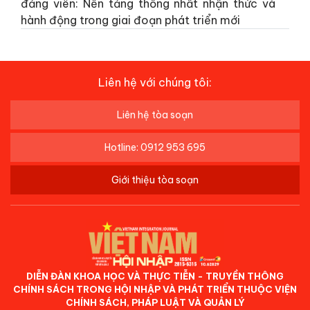
đảng viên: Nền tảng thống nhất nhận thức và
hành động trong giai đoạn phát triển mới
Liên hệ với chúng tôi:
Liên hệ tòa soạn
Hotline: 0912 953 695
Giới thiệu tòa soạn
DIỄN ĐÀN KHOA HỌC VÀ THỰC TIỄN - TRUYỀN THÔNG
CHÍNH SÁCH TRONG HỘI NHẬP VÀ PHÁT TRIỂN THUỘC VIỆN
CHÍNH SÁCH, PHÁP LUẬT VÀ QUẢN LÝ