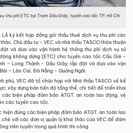
ụ thu phí ETC tại Trạm Dầu Giây, tuyến cao tốc TP. Hồ Chí
Lễ ký kết hợp đồng gói thầu thuê dịch vụ thu phí các
i thác. Chủ đầu tư - VEC và nhà thầu TASCO thỏa thuận
đặt và đưa vào vận hành hệ thống thu phí dịch vụ sử
ự động không dừng (ETC) cho tuyến cao tốc Cầu Giẽ -
inh – Long Thành – Dầu Giây; lắp đặt và đưa vào vận
Bài – Lào Cai, Đà Nẵng – Quảng Ngãi.
nh phủ, VEC đã tổ chức họp với Nhà thầu TASCO về kế
c; xây dựng bản tiến độ tổng thể, chi tiết để triển khai
ng các biện pháp đảm bảo ATGT, an toàn lao động, vệ
rên các tuyến cao tốc.
c hiện đúng các biện pháp đảm bảo ATGT, an toàn lao
t chẽ với các đơn vị quản lý khai thác của VEC để đảm
ng trên tuyến trong quá trình thi công.