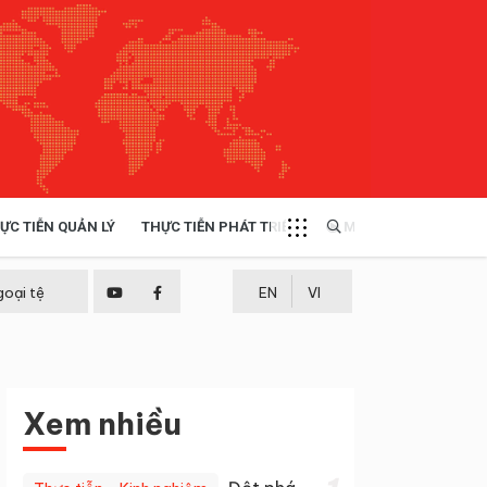
ỰC TIỄN QUẢN LÝ
THỰC TIỄN PHÁT TRIỂN
MULTIMEDIA
TÀI NGUYÊN - MÔI TRƯỜNG
goại tệ
EN
VI
THỰC TIỄN - KINH NGHIỆM
Xem nhiều