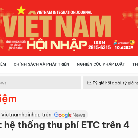
IỆM
CHÍNH SÁCH VÀ PHÁT TRIỂN
NGHIÊN CỨU PHÁP LUẬT
TH
HÓA XÃ HỘI
CHÍNH SÁCH
ews
Tỷ giá hối đoái, tỷ giá n
hiệm
 TIỄN QUẢN LÝ
VIỆT NAM ĐIỂM ĐẾN
 Vietnamhoinhap trên
t hệ thống thu phí ETC trên 4