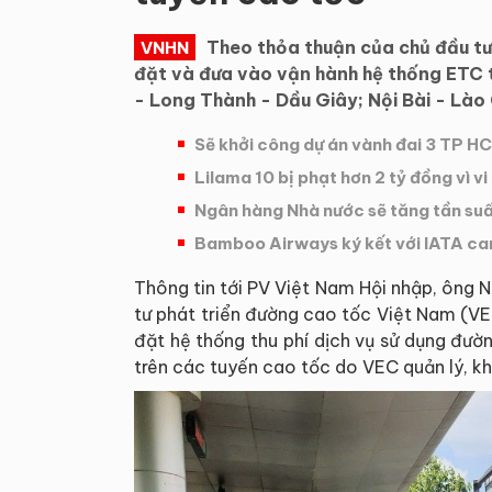
Theo thỏa thuận của chủ đầu tư
VNHN
đặt và đưa vào vận hành hệ thống ETC 
- Long Thành - Dầu Giây; Nội Bài - Lào
Sẽ khởi công dự án vành đai 3 TP 
Lilama 10 bị phạt hơn 2 tỷ đồng vì v
Ngân hàng Nhà nước sẽ tăng tần suấ
Bamboo Airways ký kết với IATA cam
Thông tin tới PV Việt Nam Hội nhập, ông
tư phát triển đường cao tốc Việt Nam (VEC
đặt hệ thống thu phí dịch vụ sử dụng đườ
trên các tuyến cao tốc do VEC quản lý, kh