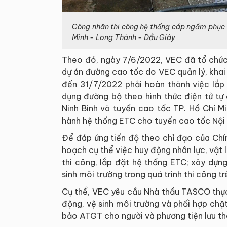
Công nhân thi công hệ thống cáp ngầm phục v
Minh - Long Thành - Dầu Giây
Theo đó, ngày 7/6/2022, VEC đã tổ chức 
dự án đường cao tốc do VEC quản lý, kha
đến 31/7/2022 phải hoàn thành việc lắp 
dụng đường bộ theo hình thức điện tử t
Ninh Bình và tuyến cao tốc TP. Hồ Chí M
hành hệ thống ETC cho tuyến cao tốc Nội 
Để đáp ứng tiến độ theo chỉ đạo của Chí
hoạch cụ thể việc huy động nhân lực, vật lự
thi công, lắp đặt hệ thống ETC; xây dự
sinh môi trường trong quá trình thi công t
Cụ thể, VEC yêu cầu Nhà thầu TASCO thự
động, vệ sinh môi trường và phối hợp chặ
bảo ATGT cho người và phương tiện lưu thô