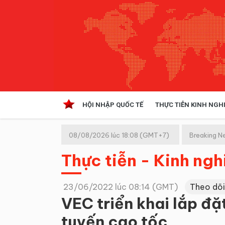
HỘI NHẬP QUỐC TẾ
THỰC TIỄN KINH NGH
HỘI NHẬP QUỐC TẾ
VĂN 
08/08/2026 lúc 18:08 (GMT+7)
Breaking N
Kinh tế hội nhập
Thực tiễn - Kinh ng
Doanh nghiệp
NGHIÊN CỨU PHÁP LUẬT
THỰC
23/06/2022 lúc 08:14 (GMT)
Theo dõi
VEC triển khai lắp đặ
tuyến cao tốc