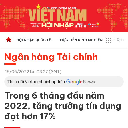
HỘI NHẬP QUỐC TẾ
THỰC TIỄN KINH NGHIỆM
CHÍNH SÁ
Ngân hàng Tài chính
16/06/2022 lúc 08:27 (GMT)
Theo dõi Vietnamhoinhap trên
Trong 6 tháng đầu năm
2022, tăng trưởng tín dụng
đạt hơn 17%