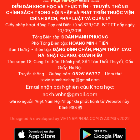
DIỄN ĐÀN KHOA HỌC VÀ THỰC TIỄN - TRUYỀN THÔNG
CHÍNH SÁCH TRONG HỘI NHẬP VÀ PHÁT TRIỂN THUỘC VIỆN
CHÍNH SÁCH, PHÁP LUẬT VÀ QUẢN LÝ
Giấy phép hoạt động Tạp chí Điện tử số 329/GP-BTTTT cấp ngày
10/09/2018.
Tổng Biên tập:
ĐOÀN MẠNH PHƯƠNG
Phó Tổng Biên tập:
HOÀNG MINH TIẾN
Ban Thư ký - Biên tập:
ĐẶNG ĐÌNH CHẤN, PHẠM THỦY, CAO
HÀ, NHẬT QUANG, ĐOÀN HIẾU
Tòa soạn:T8, Cung Trí thức Thành phố, Số 1 Tôn Thất Thuyết, Cầu
Giấy, Hà Nội.
Truyền thông - Quảng cáo:
0826166777
- Hòm thư:
tcvietnamhoinhap@gmail.com
Email nhận bài Nghiên cứu Khoa học:
nckh.vnhn@gmail.com
Ghi rõ nguồn "Việt Nam Hội Nhập" khi phát hành từ Website này.
Kênh RSS
Designed & developed by VIETNAMPEDIA.COM
©
AICMS v2022