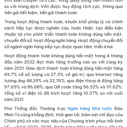
vốn luân chuyển tích cực, vòng quay đồng tiền nhanh hơn
so với trong dịch. Vốn được huy động tích cực, thông qua
tiền gửi tiết kiệm, tiền gửi thanh toán.
Trong hoạt động thanh toán, khuôn khổ pháp lý và chính
sách tiếp tục được nghiên cứu, hoàn thiện, tạo điều kiện
thuận lợi cho phát triển thanh toán không dùng tiền mặt,
chuyển đổi số hoạt động ngân hàng. Hoạt động chuyển đổi
số ngành ngân hàng tiếp tục được quan tâm, triển khai.
Hoạt động thanh toán không dùng tiền mặt trong 4 tháng
đầu năm 2022 đạt mức tăng trưởng cao so với cùng kỳ
năm 2021: Giao dịch thanh toán không dùng tiền mặt tăng
69,7% về số lượng và 27,5% về giá trị; qua Internet tăng
tương ứng 48,39% và 32,76%; qua điện thoại di động tăng
97,65% và 86,68%; qua QR code tăng 56,52% và 111,62%;
tổng số ví điện tử đã kích hoạt tăng 10,37% so với cuối
năm 2021.
Phó Thống đốc Thường trực
Ngân hàng Nhà nước
Đào
Minh Tú cũng khẳng định, thời gian tới, bám sát chỉ đạo của
Chính phủ và các mục tiêu của Chương trình phục hồi kinh