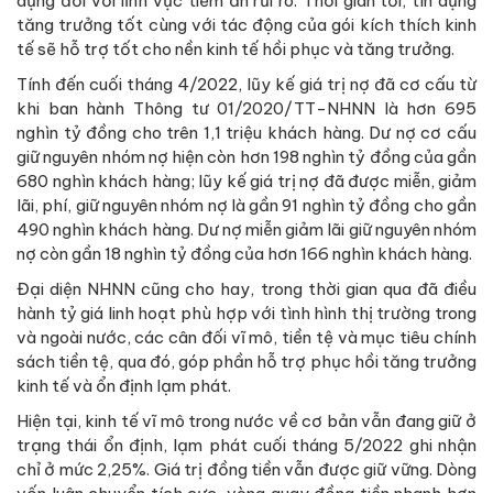
dụng đối với lĩnh vực tiềm ẩn rủi ro. Thời gian tới, tín dụng
tăng trưởng tốt cùng với tác động của gói kích thích kinh
tế sẽ hỗ trợ tốt cho nền kinh tế hồi phục và tăng trưởng.
Tính đến cuối tháng 4/2022, lũy kế giá trị nợ đã cơ cấu từ
khi ban hành Thông tư 01/2020/TT-NHNN là hơn 695
nghìn tỷ đồng cho trên 1,1 triệu khách hàng. Dư nợ cơ cấu
giữ nguyên nhóm nợ hiện còn hơn 198 nghìn tỷ đồng của gần
680 nghìn khách hàng; lũy kế giá trị nợ đã được miễn, giảm
lãi, phí, giữ nguyên nhóm nợ là gần 91 nghìn tỷ đồng cho gần
490 nghìn khách hàng. Dư nợ miễn giảm lãi giữ nguyên nhóm
nợ còn gần 18 nghìn tỷ đồng của hơn 166 nghìn khách hàng.
Đại diện NHNN cũng cho hay, trong thời gian qua đã điều
hành tỷ giá linh hoạt phù hợp với tình hình thị trường trong
và ngoài nước, các cân đối vĩ mô, tiền tệ và mục tiêu chính
sách tiền tệ, qua đó, góp phần hỗ trợ phục hồi tăng trưởng
kinh tế và ổn định lạm phát.
Hiện tại, kinh tế vĩ mô trong nước về cơ bản vẫn đang giữ ở
trạng thái ổn định, lạm phát cuối tháng 5/2022 ghi nhận
chỉ ở mức 2,25%. Giá trị đồng tiền vẫn được giữ vững. Dòng