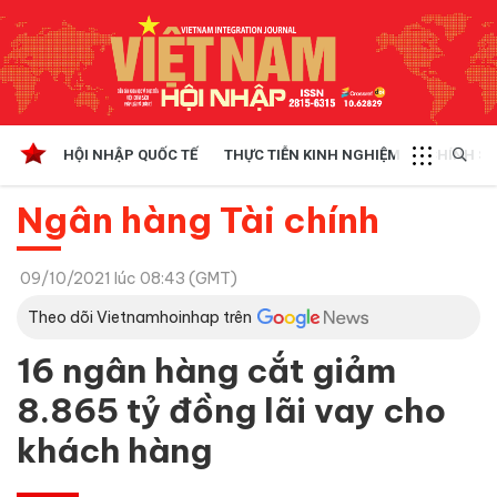
HỘI NHẬP QUỐC TẾ
THỰC TIỄN KINH NGHIỆM
CHÍNH SÁ
Ngân hàng Tài chính
09/10/2021 lúc 08:43 (GMT)
Theo dõi Vietnamhoinhap trên
16 ngân hàng cắt giảm
8.865 tỷ đồng lãi vay cho
khách hàng