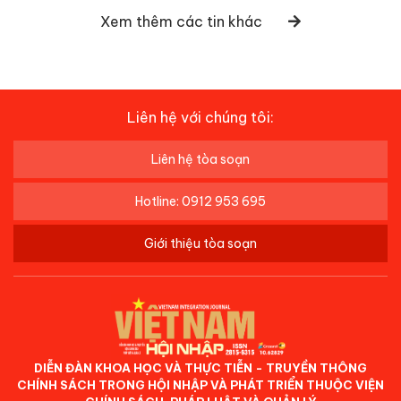
Xem thêm các tin khác
Liên hệ với chúng tôi:
Liên hệ tòa soạn
Hotline: 0912 953 695
Giới thiệu tòa soạn
DIỄN ĐÀN KHOA HỌC VÀ THỰC TIỄN - TRUYỀN THÔNG
CHÍNH SÁCH TRONG HỘI NHẬP VÀ PHÁT TRIỂN THUỘC VIỆN