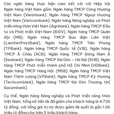
Các ngân hàng thực hiện cam kết với với Hiệp hội
Ngân hàng Việt Nam gồm: Ngân hàng TMCP Công thương
Việt Nam (Vietinbank), Ngân hàng TMCP Ngoại thương
Việt Nam (Vietcombank), Ngân hàng Nông nghiệp và Phát
triển nông thôn Việt Nam (Agribank), Ngân hàng TMCP Đầu
tư và Phát triển Việt Nam (BIDV), Ngân hàng TMCP Quân
đội (MB), Ngân hàng TMCP Bưu điện Liên Việt
(LienVietPostBank), Ngân hàng TMCP Tiên Phong
(TPBank), Ngân hàng TMCP Quốc tế (VIB), Ngân hàng
TMCP Á Châu (ACB), Ngân hàng TMCP Đông Nam Á
(Seabank), Ngân hàng TMCP Sài Gòn – Hà Nội (SHB), Ngân
hàng TMCP Phát triển thành phố Hồ Chí Minh (HDBank),
Ngân hàng TMCP Hàng Hải (MSB), Ngân hàng TMCP Việt
Nam Thịnh vượng (VPBank), Ngân hàng TMCP Kỹ thương
(Techcombank), Ngân hàng TMCP Sài Gòn Thương tín(
Sacombank).
Cụ thể, Ngân hàng Nông nghiệp và Phát triển nông thôn
Việt Nam, tổng số tiền lãi đã giảm cho khách hàng là 4.726
tỷ đồng; với tổng giá trị nợ được giảm lãi suất là gần 1,06
triệu tỷ đồng cho trên 3 triệu khách hàng.