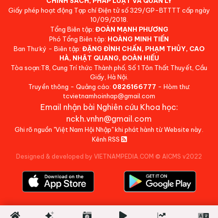
CHÍNH SÁCH, PHÁP LUẬT VÀ QUẢN LÝ
Giấy phép hoạt động Tạp chí Điện tử số 329/GP-BTTTT cấp ngày
10/09/2018.
Tổng Biên tập:
ĐOÀN MẠNH PHƯƠNG
Phó Tổng Biên tập:
HOÀNG MINH TIẾN
Ban Thư ký - Biên tập:
ĐẶNG ĐÌNH CHẤN, PHẠM THỦY, CAO
HÀ, NHẬT QUANG, ĐOÀN HIẾU
Tòa soạn:T8, Cung Trí thức Thành phố, Số 1 Tôn Thất Thuyết, Cầu
Giấy, Hà Nội.
Truyền thông - Quảng cáo:
0826166777
- Hòm thư:
tcvietnamhoinhap@gmail.com
Email nhận bài Nghiên cứu Khoa học:
nckh.vnhn@gmail.com
Ghi rõ nguồn "Việt Nam Hội Nhập" khi phát hành từ Website này.
Kênh RSS
Designed & developed by VIETNAMPEDIA.COM
©
AICMS v2022