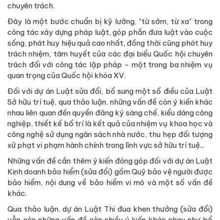
chuyên trách.
Đây là một bước chuẩn bị kỹ lưỡng, "từ sớm, từ xa" trong
công tác xây dựng pháp luật, góp phần đưa luật vào cuộc
sống, phát huy hiệu quả cao nhất, đồng thời cũng phát huy
trách nhiệm, tâm huyết của các đại biểu Quốc hội chuyên
trách đối với công tác lập pháp - một trong ba nhiệm vụ
quan trọng của Quốc hội khóa XV.
Đối với dự án Luật sửa đổi, bổ sung một số điều của Luật
Sở hữu trí tuệ, qua thảo luận, những vấn đề còn ý kiến khác
nhau liên quan đến quyền đăng ký sáng chế, kiểu dáng công
nghiệp, thiết kế bố trí là kết quả của nhiệm vụ khoa học và
công nghệ sử dụng ngân sách nhà nước, thu hẹp đối tượng
xử phạt vi phạm hành chính trong lĩnh vực sở hữu trí tuệ...
Những vấn đề cần thêm ý kiến đóng góp đối với dự án Luật
Kinh doanh bảo hiểm (sửa đổi) gồm Quỹ bảo vệ người được
bảo hiểm, nội dung về bảo hiểm vi mô và một số vấn đề
khác.
Qua thảo luận, dự án Luật Thi đua khen thưởng (sửa đổi)
vẫn còn những vấn đề còn nhiều ý kiến khác nhau như bổ