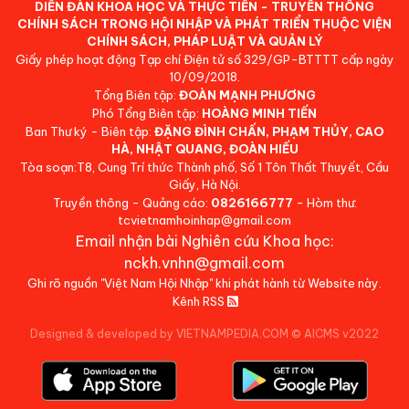
DIỄN ĐÀN KHOA HỌC VÀ THỰC TIỄN - TRUYỀN THÔNG
CHÍNH SÁCH TRONG HỘI NHẬP VÀ PHÁT TRIỂN THUỘC VIỆN
CHÍNH SÁCH, PHÁP LUẬT VÀ QUẢN LÝ
Giấy phép hoạt động Tạp chí Điện tử số 329/GP-BTTTT cấp ngày
10/09/2018.
Tổng Biên tập:
ĐOÀN MẠNH PHƯƠNG
Phó Tổng Biên tập:
HOÀNG MINH TIẾN
Ban Thư ký - Biên tập:
ĐẶNG ĐÌNH CHẤN, PHẠM THỦY, CAO
HÀ, NHẬT QUANG, ĐOÀN HIẾU
Tòa soạn:T8, Cung Trí thức Thành phố, Số 1 Tôn Thất Thuyết, Cầu
Giấy, Hà Nội.
Truyền thông - Quảng cáo:
0826166777
- Hòm thư:
tcvietnamhoinhap@gmail.com
Email nhận bài Nghiên cứu Khoa học:
nckh.vnhn@gmail.com
Ghi rõ nguồn "Việt Nam Hội Nhập" khi phát hành từ Website này.
Kênh RSS
Designed & developed by VIETNAMPEDIA.COM
©
AICMS v2022