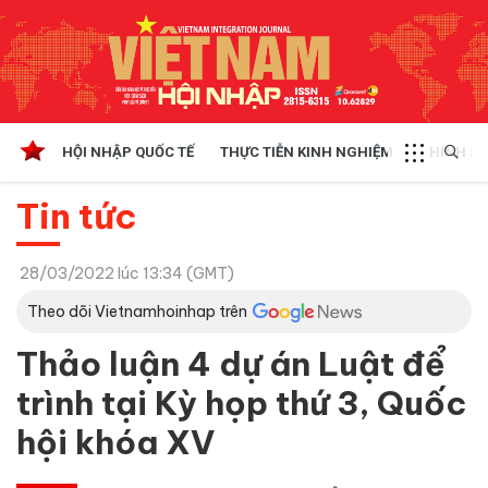
HỘI NHẬP QUỐC TẾ
THỰC TIỄN KINH NGHIỆM
CHÍNH SÁ
Tin tức
28/03/2022 lúc 13:34 (GMT)
Theo dõi Vietnamhoinhap trên
Thảo luận 4 dự án Luật để
trình tại Kỳ họp thứ 3, Quốc
hội khóa XV