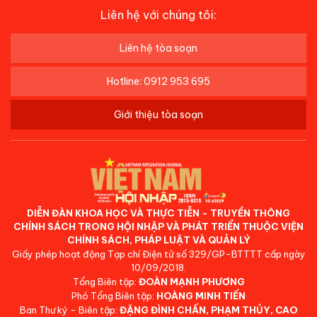
Liên hệ với chúng tôi:
Liên hệ tòa soạn
Hotline: 0912 953 695
Giới thiệu tòa soạn
DIỄN ĐÀN KHOA HỌC VÀ THỰC TIỄN - TRUYỀN THÔNG
CHÍNH SÁCH TRONG HỘI NHẬP VÀ PHÁT TRIỂN THUỘC VIỆN
CHÍNH SÁCH, PHÁP LUẬT VÀ QUẢN LÝ
Giấy phép hoạt động Tạp chí Điện tử số 329/GP-BTTTT cấp ngày
10/09/2018.
Tổng Biên tập:
ĐOÀN MẠNH PHƯƠNG
Phó Tổng Biên tập:
HOÀNG MINH TIẾN
Ban Thư ký - Biên tập:
ĐẶNG ĐÌNH CHẤN, PHẠM THỦY, CAO