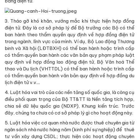
bằng điện tử.
3. Tháo gỡ khó khăn, vướng mắc khi thực hiện hợp đồng
điện tử. Đây là cơ sở pháp lý để Bộ trưởng các Bộ có thể
ban hành theo thẩm quyền quy định về hợp đồng điện tử
trong ngành, lĩnh vực của mình. Ví dụ, Bộ Lao động Thương
binh và Xã hội (LĐTBXH) có thể ban hành hoặc trình cấp
có thẩm quyền ban hành các văn bản quy phạm pháp luật
quy định về hợp đồng lao động điện tử, Bộ Văn hoá Thể
thao và Du lịch (VHTTDL) có thể ban hành hoặc trình cấp
có thẩm quyền ban hành văn bản quy định về hợp đồng du
lịch điện tử v.v....
4. Luật hóa vai trò của các nền tảng số quốc gia, là công cụ
điều phối quan trọng của Bộ TT&TT là Nền tảng tích hợp,
chia sẻ dữ liệu quốc gia (NDXP), Khung kiến trúc. Trước
đây, chúng ta chưa có cơ sở pháp lý gì cho hoạt động này.
5. Luật hóa việc cơ quan nhà nước được thuê chuyên gia từ
ngân sách nhà nước hàng năm (kinh phí sự nghiệp) để thuê
tư vấn xây dựng CSDL; thực hiện các hoạt động chuyên