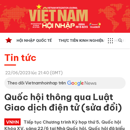
HỘI NHẬP QUỐC TẾ
THỰC TIỄN KINH NGHIỆM
CHÍNH SÁ
Tin tức
22/06/2023 lúc 21:40 (GMT)
Theo dõi Vietnamhoinhap trên
Quốc hội thông qua Luật
Giao dịch điện tử (sửa đổi)
VNHN
Tiếp tục Chương trình Kỳ họp thứ 5, Quốc hội
Khóa XV, sáng 22/6 tại Nhà Quốc hội, Quốc hội đã biểu