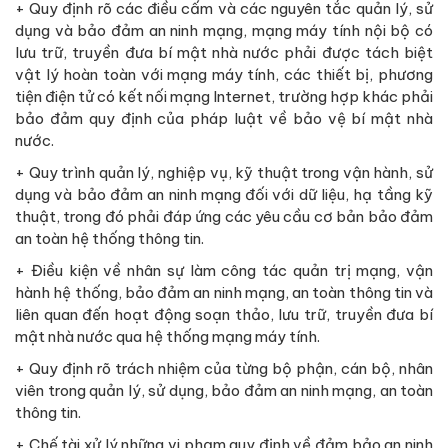
+ Quy định rõ các điều cấm và các nguyên tắc quản lý, sử
dụng và bảo đảm an ninh mạng, mạng máy tính nội bộ có
lưu trữ, truyền đưa bí mật nhà nước phải được tách biệt
vật lý hoàn toàn với mạng máy tính, các thiết bị, phương
tiện điện tử có kết nối mạng Internet, trường hợp khác phải
bảo đảm quy định của pháp luật về bảo vệ bí mật nhà
nước.
+ Quy trình quản lý, nghiệp vụ, kỹ thuật trong vận hành, sử
dụng và bảo đảm an ninh mạng đối với dữ liệu, hạ tầng kỹ
thuật, trong đó phải đáp ứng các yêu cầu cơ bản bảo đảm
an toàn hệ thống thông tin.
+ Điều kiện về nhân sự làm công tác quản trị mạng, vận
hành hệ thống, bảo đảm an ninh mạng, an toàn thông tin và
liên quan đến hoạt động soạn thảo, lưu trữ, truyền đưa bí
mật nhà nước qua hệ thống mạng máy tính.
+ Quy định rõ trách nhiệm của từng bộ phận, cán bộ, nhân
viên trong quản lý, sử dụng, bảo đảm an ninh mạng, an toàn
thông tin.
+ Chế tài xử lý những vi phạm quy định về đảm bảo an ninh