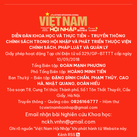
DIỄN ĐÀN KHOA HỌC VÀ THỰC TIỄN - TRUYỀN THÔNG
CHÍNH SÁCH TRONG HỘI NHẬP VÀ PHÁT TRIỂN THUỘC VIỆN
CHÍNH SÁCH, PHÁP LUẬT VÀ QUẢN LÝ
Giấy phép hoạt động Tạp chí Điện tử số 329/GP-BTTTT cấp ngày
10/09/2018.
Tổng Biên tập:
ĐOÀN MẠNH PHƯƠNG
Phó Tổng Biên tập:
HOÀNG MINH TIẾN
Ban Thư ký - Biên tập:
ĐẶNG ĐÌNH CHẤN, PHẠM THỦY, CAO
HÀ, NHẬT QUANG, ĐOÀN HIẾU
Tòa soạn:T8, Cung Trí thức Thành phố, Số 1 Tôn Thất Thuyết, Cầu
Giấy, Hà Nội.
Truyền thông - Quảng cáo:
0826166777
- Hòm thư:
tcvietnamhoinhap@gmail.com
Email nhận bài Nghiên cứu Khoa học:
nckh.vnhn@gmail.com
Ghi rõ nguồn "Việt Nam Hội Nhập" khi phát hành từ Website này.
Kênh RSS