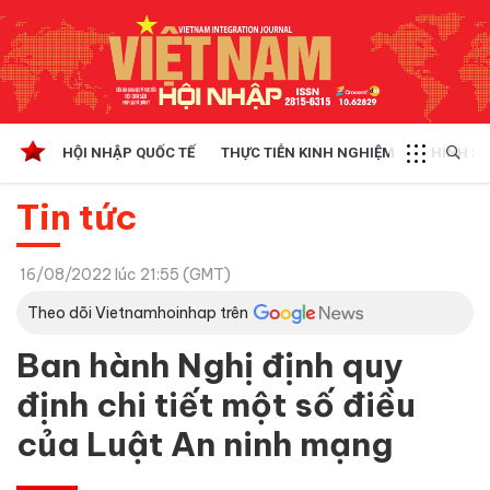
HỘI NHẬP QUỐC TẾ
THỰC TIỄN KINH NGHIỆM
CHÍNH SÁ
Tin tức
16/08/2022 lúc 21:55 (GMT)
Theo dõi Vietnamhoinhap trên
Ban hành Nghị định quy
định chi tiết một số điều
của Luật An ninh mạng