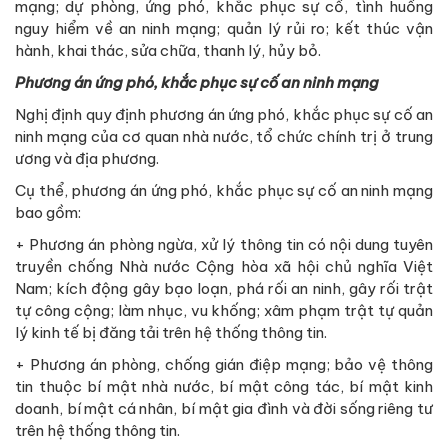
mạng; dự phòng, ứng phó, khắc phục sự cố, tình huống
nguy hiểm về an ninh mạng; quản lý rủi ro; kết thúc vận
hành, khai thác, sửa chữa, thanh lý, hủy bỏ.
Phương án ứng phó, khắc phục sự cố an ninh mạng
Nghị định quy định phương án ứng phó, khắc phục sự cố an
ninh mạng của cơ quan nhà nước, tổ chức chính trị ở trung
ương và địa phương.
Cụ thể, phương án ứng phó, khắc phục sự cố an ninh mạng
bao gồm:
+ Phương án phòng ngừa, xử lý thông tin có nội dung tuyên
truyền chống Nhà nước Cộng hòa xã hội chủ nghĩa Việt
Nam; kích động gây bạo loạn, phá rối an ninh, gây rối trật
tự công cộng; làm nhục, vu khống; xâm phạm trật tự quản
lý kinh tế bị đăng tải trên hệ thống thông tin.
+ Phương án phòng, chống gián điệp mạng; bảo vệ thông
tin thuộc bí mật nhà nước, bí mật công tác, bí mật kinh
doanh, bí mật cá nhân, bí mật gia đình và đời sống riêng tư
trên hệ thống thông tin.