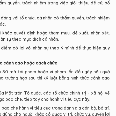
ẩm quyền, trách nhiệm trong việc giới thiệu, đề cử, bổ
h đáng với tổ chức, cá nhân có thẩm quyền, trách nhiệm
ác.
i khác quyết định hoặc tham mưu, đề xuất, nhận xét,
nhân sự theo mục đích cá nhân.
 điểm có lợi với nhân sự theo ý mình để thực hiện quy
ức cảnh cáo hoặc cách chức
ều 30 mà tái phạm hoặc vi phạm lần đầu gây hậu quả
 trường hợp sau thì kỷ luật bằng hình thức cảnh cáo
ủa Mặt trận Tổ quốc, các tổ chức chính trị - xã hội về
c bao che, tiếp tay cho hành vi tiêu cực này.
bao che hành vi tiêu cực trong đánh giá cán bộ, bố trí,
 đúng cho người khác có được vị trí, chức vụ, quyền lợi