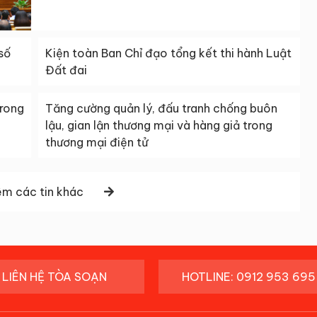
số
Kiện toàn Ban Chỉ đạo tổng kết thi hành Luật
Đất đai
trong
Tăng cường quản lý, đấu tranh chống buôn
lậu, gian lận thương mại và hàng giả trong
thương mại điện tử
m các tin khác
LIÊN HỆ TÒA SOẠN
HOTLINE: 0912 953 695