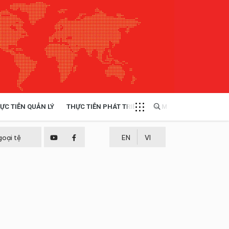
ỰC TIỄN QUẢN LÝ
THỰC TIỄN PHÁT TRIỂN
MULTIMEDIA
TÀI NGUYÊN - MÔI TRƯỜNG
goại tệ
EN
VI
THỰC TIỄN - KINH NGHIỆM