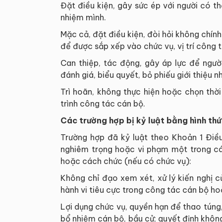
Đặt điều kiện, gây sức ép với người có th
nhiệm mình.
Mặc cả, đặt điều kiện, đòi hỏi không chín
để được sắp xếp vào chức vụ, vị trí công t
Can thiệp, tác động, gây áp lực để ngườ
đánh giá, biểu quyết, bỏ phiếu giới thiệu 
Trì hoãn, không thực hiện hoặc chọn thời
trình công tác cán bộ.
Các trường hợp bị kỷ luật bằng hình th
Trường hợp đã kỷ luật theo Khoản 1 Đi
nghiêm trọng hoặc vi phạm một trong các
hoặc cách chức (nếu có chức vụ):
Không chỉ đạo xem xét, xử lý kiến nghị c
hành vi tiêu cực trong công tác cán bộ hoặ
Lợi dụng chức vụ, quyền hạn để thao túng, 
bổ nhiệm cán bộ, bầu cử; quyết định không