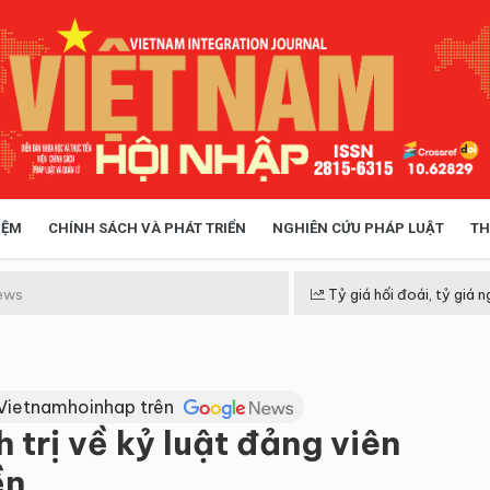
IỆM
CHÍNH SÁCH VÀ PHÁT TRIỂN
NGHIÊN CỨU PHÁP LUẬT
TH
HÓA XÃ HỘI
CHÍNH SÁCH
ews
Tỷ giá hối đoái, tỷ giá n
 TIỄN QUẢN LÝ
VIỆT NAM ĐIỂM ĐẾN
Vietnamhoinhap trên
 trị về kỷ luật đảng viên
ền