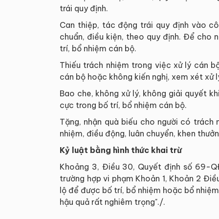
trái quy định.
Can thiệp, tác động trái quy định vào c
chuẩn, điều kiện, theo quy định. Để cho 
trí, bổ nhiệm cán bộ.
Thiếu trách nhiệm trong việc xử lý cán bộ
cán bộ hoặc không kiến nghị, xem xét xử lý
Bao che, không xử lý, không giải quyết kh
cực trong bố trí, bổ nhiệm cán bộ.
Tặng, nhận quà biếu cho người có trách 
nhiệm, điều động, luân chuyển, khen thưởng
Kỷ luật bằng hình thức khai trừ
Khoảng 3, Điều 30, Quyết định số 69-QĐ/
trường hợp vi phạm Khoản 1, Khoản 2 Điề
lộ để được bố trí, bổ nhiệm hoặc bổ nhiệm,
hậu quả rất nghiêm trọng"./.