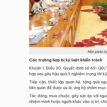
Một phiên họ
Các trường hợp bị kỷ luật khiển trách
Khoản 1, Điều 30, Quyết định số 69-QĐ/
hợp sau gây hậu quả ít nghiêm trọng thì kỷ 
Tiếp cận, thiết lập quan hệ, tặng quà n
liên quan để được ưu ái, ủng hộ nhằm mục 
Tác động, mua chuộc, gây sức ép với ngườ
nhiệm mình hoặc người khác vào vị trí, chứ