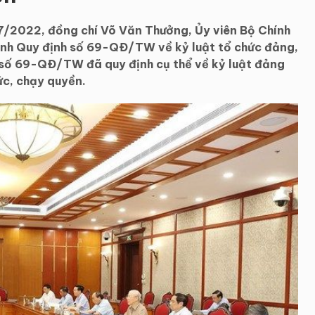
7/2022, đồng chí Võ Văn Thưởng, Ủy viên Bộ Chính
hành Quy định số 69-QÐ/TW về kỷ luật tổ chức đảng,
h số 69-QÐ/TW đã quy định cụ thể về kỷ luật đảng
ức, chạy quyền.