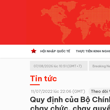
HỘI NHẬP QUỐC TẾ
THỰC TIỄN KINH NGH
HỘI NHẬP QUỐC TẾ
VĂN 
07/08/2026 lúc 10:51 (GMT+7)
Breaking N
Kinh tế hội nhập
Tin tức
Doanh nghiệp
NGHIÊN CỨU PHÁP LUẬT
THỰC
11/07/2022 lúc 22:06 (GMT)
Theo dõi 
Quy định của Bộ Chính
chạy chức, chạy quy