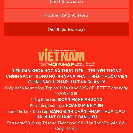
Liên hệ tòa soạn
Hotline: 0912 953 695
Giới thiệu tòa soạn
DIỄN ĐÀN KHOA HỌC VÀ THỰC TIỄN - TRUYỀN THÔNG
CHÍNH SÁCH TRONG HỘI NHẬP VÀ PHÁT TRIỂN THUỘC VIỆN
CHÍNH SÁCH, PHÁP LUẬT VÀ QUẢN LÝ
Giấy phép hoạt động Tạp chí Điện tử số 329/GP-BTTTT cấp ngày
10/09/2018.
Tổng Biên tập:
ĐOÀN MẠNH PHƯƠNG
Phó Tổng Biên tập:
HOÀNG MINH TIẾN
Ban Thư ký - Biên tập:
ĐẶNG ĐÌNH CHẤN, PHẠM THỦY, CAO
HÀ, NHẬT QUANG, ĐOÀN HIẾU
Tòa soạn:T8, Cung Trí thức Thành phố, Số 1 Tôn Thất Thuyết, Cầu
Giấy, Hà Nội.