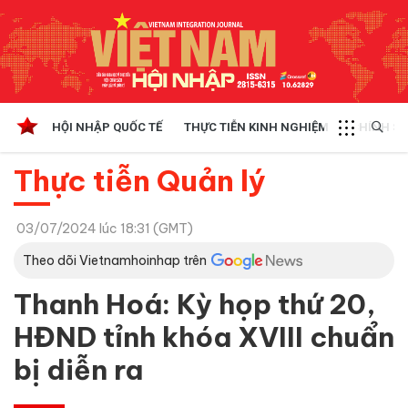
HỘI NHẬP QUỐC TẾ
THỰC TIỄN KINH NGHIỆM
CHÍNH SÁ
Thực tiễn Quản lý
03/07/2024 lúc 18:31 (GMT)
Theo dõi Vietnamhoinhap trên
Thanh Hoá: Kỳ họp thứ 20,
HĐND tỉnh khóa XVIII chuẩn
bị diễn ra