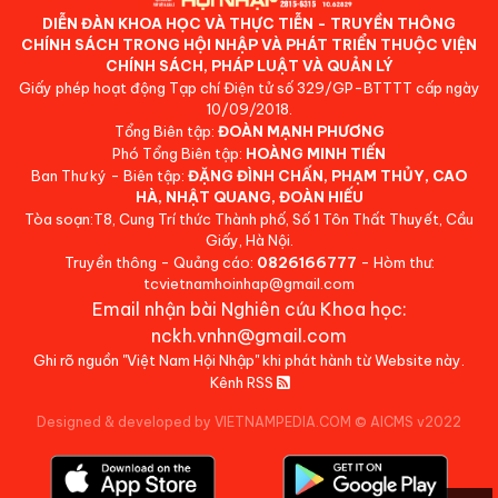
DIỄN ĐÀN KHOA HỌC VÀ THỰC TIỄN - TRUYỀN THÔNG
CHÍNH SÁCH TRONG HỘI NHẬP VÀ PHÁT TRIỂN THUỘC VIỆN
CHÍNH SÁCH, PHÁP LUẬT VÀ QUẢN LÝ
Giấy phép hoạt động Tạp chí Điện tử số 329/GP-BTTTT cấp ngày
10/09/2018.
Tổng Biên tập:
ĐOÀN MẠNH PHƯƠNG
Phó Tổng Biên tập:
HOÀNG MINH TIẾN
Ban Thư ký - Biên tập:
ĐẶNG ĐÌNH CHẤN, PHẠM THỦY, CAO
HÀ, NHẬT QUANG, ĐOÀN HIẾU
Tòa soạn:T8, Cung Trí thức Thành phố, Số 1 Tôn Thất Thuyết, Cầu
Giấy, Hà Nội.
Truyền thông - Quảng cáo:
0826166777
- Hòm thư:
tcvietnamhoinhap@gmail.com
Email nhận bài Nghiên cứu Khoa học:
nckh.vnhn@gmail.com
Ghi rõ nguồn "Việt Nam Hội Nhập" khi phát hành từ Website này.
Kênh RSS
Designed & developed by VIETNAMPEDIA.COM
©
AICMS v2022