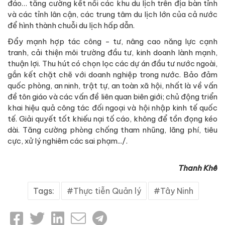
đáo… tăng cường kết nối các khu du lịch trên địa bàn tỉnh
và các tỉnh lân cận, các trung tâm du lịch lớn của cả nước
để hình thành chuỗi du lịch hấp dẫn.
Đẩy mạnh hợp tác công - tư, nâng cao năng lực cạnh
tranh, cải thiện môi trường đầu tư, kinh doanh lành mạnh,
thuận lợi. Thu hút có chọn lọc các dự án đầu tư nước ngoài,
gắn kết chặt chẽ với doanh nghiệp trong nước. Bảo đảm
quốc phòng, an ninh, trật tự, an toàn xã hội, nhất là về vấn
đề tôn giáo và các vấn đề liên quan biên giới; chủ động triển
khai hiệu quả công tác đối ngoại và hội nhập kinh tế quốc
tế. Giải quyết tốt khiếu nại tố cáo, không để tồn đọng kéo
dài. Tăng cường phòng chống tham nhũng, lãng phí, tiêu
cực, xử lý nghiêm các sai phạm.../.
Thanh Khê
Tags:
Thực tiễn Quản lý
Tây Ninh