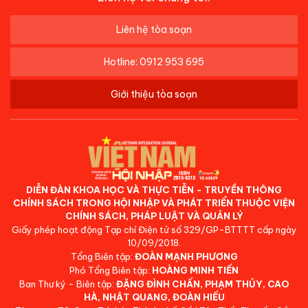
Liên hệ tòa soạn
Hotline: 0912 953 695
Giới thiệu tòa soạn
DIỄN ĐÀN KHOA HỌC VÀ THỰC TIỄN - TRUYỀN THÔNG
CHÍNH SÁCH TRONG HỘI NHẬP VÀ PHÁT TRIỂN THUỘC VIỆN
CHÍNH SÁCH, PHÁP LUẬT VÀ QUẢN LÝ
Giấy phép hoạt động Tạp chí Điện tử số 329/GP-BTTTT cấp ngày
10/09/2018.
Tổng Biên tập:
ĐOÀN MẠNH PHƯƠNG
Phó Tổng Biên tập:
HOÀNG MINH TIẾN
Ban Thư ký - Biên tập:
ĐẶNG ĐÌNH CHẤN, PHẠM THỦY, CAO
HÀ, NHẬT QUANG, ĐOÀN HIẾU