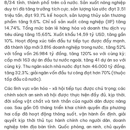
8/34 tỉnh, thành phố trên cả nước. Sản xuất nông nghiệp
duy trì đà tăng trưởng tích cực, sản lượng lúa ước đạt 3,51
triệu tấn, đạt 93,1% kế hoạch, sản lượng thủy sản thương
phẩm tăng 9,6%. Chỉ số sản xuất công nghiệp (IIP) tăng
14,74%. Tổng mức bán lẻ hàng hóa và doanh thu dịch vụ
tiêu dùng tăng 15,65%. Xuất khẩu 14,59 tỷ USD, tăng gần
10%. Hoạt động xúc tiến đầu tư tiếp tục được đẩy mạnh,
đã thành lập mới 3.816 doanh nghiệp trong nước, tăng 52%
với tổng vốn 26.984 tỷ đồng, tăng 120% so với cùng kỳ;
cấp mới 163 dự án đầu tư nước ngoài, tăng 41 dự án so với
cùng kỳ. Thu ngân sách nhà nước đạt hơn 46.000 tỷ đồng,
tăng 32,3%; giải ngân vốn đầu tư công đạt hơn 70% (thuộc
tốp đầu cả nước).
Các lĩnh vực văn hóa - xã hội tiếp tục được chú trọng; các
chính sách an sinh xã hội được thực hiện đầy đủ, kịp thời,
đời sống vật chất và tinh thần của người dân được nâng
cao. Sau gần 05 tháng triển khai chính quyền địa phương
hai cấp đã hoạt động thông suốt, vận hành ổn định, giải
quyết kịp thời thủ tục hành chính cho người dân, doanh
nghiệp trên địa bàn tỉnh. Quốc phòng, an ninh, chủ quyền