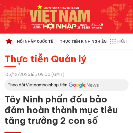
HỘI NHẬP QUỐC TẾ
THỰC TIỄN KINH NGHIỆM
CHÍNH SÁ
Thực tiễn Quản lý
05/12/2025 lúc 09:00 (GMT)
Theo dõi Vietnamhoinhap trên
Tây Ninh phấn đấu bảo
đảm hoàn thành mục tiêu
tăng trưởng 2 con số