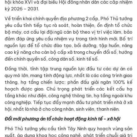
hội khóa XVI và đại biểu Hội đồng nhân dân các cấp nhiệm
kỳ 2026 - 2031.
Về triển khai chính quyền địa phương 2 cấp, Phó Thủ tướng
yêu cầu tỉnh tiếp tục rà soát, hoàn thiện, ổn định tổ chức
bộ máy, cơ cấu lại đội ngũ cán bộ theo vị trí việc làm, bảo
đảm đáp ứng yêu cầu nhiệm vụ trong tình hình mới. Bố trí
nguồn lực để tổ chức đào tạo, bồi dưỡng, tập huấn, nâng
cao kỹ năng cho cán bộ cấp xã trong chuyển đổi số, hướng
đến chính quyền số, công dân số, kinh tế số.
Đồng thời, tỉnh tập trung nguồn lực đầu tư các dự án có
quy mô lớn, mang tính động lực, nhất là các công trình giao
thông, hạ tầng chiến lược; phấn đấu giải ngân 100% kế
hoạch được giao. Chú trọng phát triển các kết cấu hạ
tầng khác như điện, công nghệ thông tin, hạ tầng ngoài khu
công nghiệp. Tiếp tục đẩy mạnh đầu tư phát triển nhà ở xã
hội, nhất là nhà ở cho công nhân, sinh viên, thanh niên.
Đổi mới phương án tổ chức hoạt động kinh tế - xã hội
Phó Thủ tướng yêu cầu tỉnh Tây Ninh quy hoạch vùng sản
xuất, áp dụng khoa học công nghệ, phát triển chuỗi giá trị