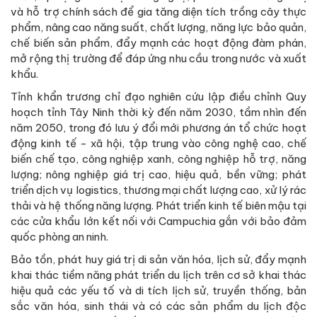
và hỗ trợ chính sách để gia tăng diện tích trồng cây thực
phẩm, nâng cao năng suất, chất lượng, năng lực bảo quản,
chế biến sản phẩm, đẩy mạnh các hoạt động đàm phán,
mở rộng thị trường để đáp ứng nhu cầu trong nước và xuất
khẩu.
Tỉnh khẩn trương chỉ đạo nghiên cứu lập điều chỉnh Quy
hoạch tỉnh Tây Ninh thời kỳ đến năm 2030, tầm nhìn đến
năm 2050, trong đó lưu ý đổi mới phương án tổ chức hoạt
động kinh tế - xã hội, tập trung vào công nghệ cao, chế
biến chế tạo, công nghiệp xanh, công nghiệp hỗ trợ, năng
lượng; nông nghiệp giá trị cao, hiệu quả, bền vững; phát
triển dịch vụ logistics, thương mại chất lượng cao, xử lý rác
thải và hệ thống năng lượng. Phát triển kinh tế biên mậu tại
các cửa khẩu lớn kết nối với Campuchia gắn với bảo đảm
quốc phòng an ninh.
Bảo tồn, phát huy giá trị di sản văn hóa, lịch sử, đẩy mạnh
khai thác tiềm năng phát triển du lịch trên cơ sở khai thác
hiệu quả các yếu tố và di tích lịch sử, truyền thống, bản
sắc văn hóa, sinh thái và có các sản phẩm du lịch độc