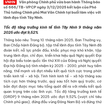
VNHN
Văn phòng Chính phủ vừa ban hành Thông báo
số 666/TB-VPCP ngày 3/12/2025 kết luận của Phó
Thủ tướng Chính phủ Mai Văn Chính tại buổi làm việc với
lãnh đạo tỉnh Tây Ninh.
Tốc độ tăng trưởng kinh tế tỉnh Tây Ninh 9 tháng năm
2025 ước đạt 9,52%
Thông báo nêu: Trong 10 tháng năm 2025, Ban Thường vụ,
Ban Chấp hành Đảng bộ, tập thể lãnh đạo tỉnh Tây Ninh đã
đoàn kết, nỗ lực phấn đấu, khắc phục mọi khó khăn, tập
trung lãnh đạo, chỉ đạo, triển khai hiệu quả Nghị quyết Đại
hội đại biểu toàn quốc lần thứ XIII của Đảng và Nghị quyết
Đại hội Đảng bộ tỉnh nhiệm kỳ 2025 - 2030, phát huy tiềm
năng, thế mạnh và đạt nhiều kết quả tích cực trong phát
triển kinh tế - xã hội. Tình hình kinh tế - xã hội tháng sau
tích cực hơn tháng trước, quý sau tốt hơn quý trước, cơ
bản đạt được mục tiêu tổng quát đề ra với nhiều kết quả
quan trọng trên các lĩnh vực. Tốc độ tăng trưởng kinh tế
(GRDP) 9 tháng năm 2025 ước đạt 9,52% (vượt chỉ tiêu
Chính phủ giao), đứng đầu vùng Đông Nam Bộ và đứng thứ