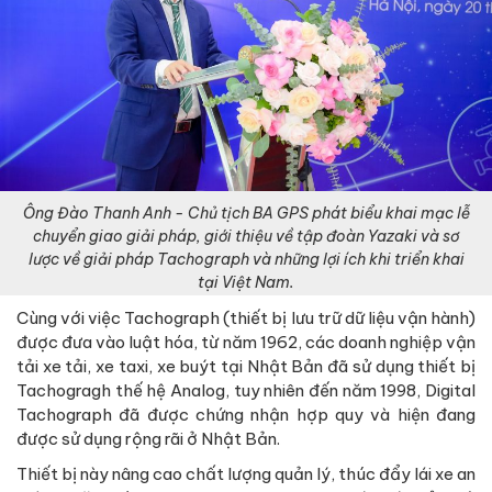
Ông Đào Thanh Anh - Chủ tịch BA GPS phát biểu khai mạc lễ
chuyển giao giải pháp, giới thiệu về tập đoàn Yazaki và sơ
lược về giải pháp Tachograph và những lợi ích khi triển khai
tại Việt Nam.
Cùng với việc Tachograph (thiết bị lưu trữ dữ liệu vận hành)
được đưa vào luật hóa, từ năm 1962, các doanh nghiệp vận
tải xe tải, xe taxi, xe buýt tại Nhật Bản đã sử dụng thiết bị
Tachogragh thế hệ Analog, tuy nhiên đến năm 1998, Digital
Tachograph đã được chứng nhận hợp quy và hiện đang
được sử dụng rộng rãi ở Nhật Bản.
Thiết bị này nâng cao chất lượng quản lý, thúc đẩy lái xe an