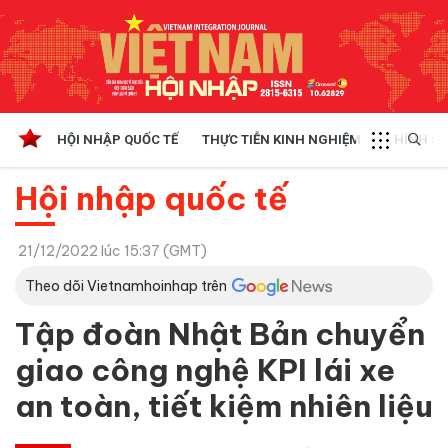
HỘI NHẬP QUỐC TẾ
THỰC TIỄN KINH NGHIỆM
CHÍNH SÁ
Hội nhập quốc tế
21/12/2022 lúc 15:37 (GMT)
Theo dõi Vietnamhoinhap trên
Tập đoàn Nhật Bản chuyển
giao công nghệ KPI lái xe
an toàn, tiết kiệm nhiên liệu