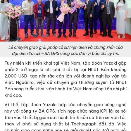
Lễ chuyển giao giải pháp có sự hiện diện và chứng kiến của
đại diện Yazaki-BA GPS cùng các đơn vị báo chí uy tín.
Tuy nhiên khi triển khai tại Việt Nam, tập đoàn Yazaki gặp
phải 2 trở ngại là chi phí thiết bị tại Nhật Bản khoảng
2.000 USD, tạo nên rào cản lớn với doanh nghiệp vận tải
Việt. Ngoài ra, việc cử chuyên gia thường xuyên từ Nhật
Bản sang triển khai, vận hành tại Việt Nam cũng tốn chi phí
khá cao.
Vì thế, tập đoàn Yazaki hợp tác chuyển giao công nghệ
này với công ty BA GPS, tích hợp chức năng KPI lái xe nói
trên vào thiết bị giám sát hành trình sẵn có trên xe vận tải,
thay vì phải sử dụng thiết bị Tachograph đắt đỏ. Việc
chuyển giao công nghệ này sẽ giải quyết các trở ngại nói