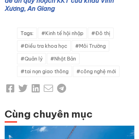
đề án quy hoạch KKT cửa khẩu Vĩnh
Xương, An Giang
Tags:
Kinh tế hội nhập
Đô thị
Điều tra khoa học
Môi Trường
Quản lý
Nhật Bản
tai nạn giao thông
công nghệ mới
Cùng chuyên mục