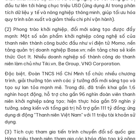
đầu tư lên tới hàng chục triệu USD (ứng dụng AI trong phân
tích dữ liệu y tế và nông nghiệp thông minh, giúp tối ưu hóa
quy trình sản xuất và giảm thiểu chi phí vận hành).
(2) Phong trào khởi nghiệp, đổi mới sáng tạo được đẩy
mạnh: Một số sản phẩm khởi nghiệp công nghệ số của
thanh niên thành công bước đầu như ví điện tử Momo, nền
tảng quản trị doanh nghiệp Base.vn; nền tảng chia sẻ kiến
thức Got It. Nhiều doanh nghiệp số thành công do thanh
niên làm chủ như Tiki.vn, Be Group, VNG Corporation.
Đặc biệt, Đoàn TNCS Hồ Chí Minh tổ chức nhiều chương
trình, giải thưởng tôn vinh các ý tưởng đổi mới sáng tạo và
tạo sự lan tỏa mạnh mẽ. Trong đó, đã triển khai gần 1,6
nghìn hoạt động, hỗ trợ cho gần 96 nghìn đoàn viên thanh
niên khởi nghiệp sáng tạo; hiện thực hóa gần 59 nghìn ý
tưởng, sáng kiến với tổng giá trị hỗ trợ gần 111 tỷ đồng; ứng
dụng di động "Thanh niên Việt Nam" với 11 triệu tài khoản sử
dụng.
(3) Tích cực tham gia tiến trình chuyển đổi số quốc gia:
Hàng triệu thanh niên tham gia các khóa đào tạo kỹ năng