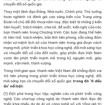
chuyển đổi số quốc gia.
Thay mặt lãnh đạo Đảng, Nhà nước, Chính phủ, Thủ tướng
hoan nghênh và đánh giá cao sáng kiến của Trung ương
Đoàn về chủ đề đối thoại năm nay, đặc biệt là những ý kiến
tâm huyết, trách nhiệm, chia sẻ, đề xuất, kiến nghị của các
bạn thanh niên trong Chương trình. Các bạn đang thể hiện
rõ tâm thế, trách nhiệm, bản lĩnh tiên phong, sẵn sàng đảm
nhận sứ mệnh lịch sử của thanh niên trong giai đoạn cách
mạng mới, phát triển khoa học công nghệ, đổi mới sáng tạo
và chuyển đổi số của đất nước, góp phần đưa Việt Nam
vươn lên phát triển mạnh mẽ trong kỷ nguyên mới, giàu
mạnh, văn minh, thịnh vượng.
Trong thời gian qua, thanh niên Việt Nam đã khẳng định vai
trò tiên phong trong phát triển khoa học công nghệ, đổi
mới sáng tạo và chuyển đổi số quốc gia;
trong đó "6 dấu
ấn" nổi bật:
(1) Đột phá trong học tập, nghiên cứu và phát triển công
nghệ: Các startup công nghệ do thanh niên lãnh đạo đã
triển khai nhiều dự án AI và công nghệ số với tổng giá trị