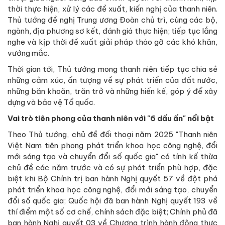
thời thực hiện, xử lý các đề xuất, kiến nghị của thanh niên.
Thủ tướng đề nghị Trung ương Đoàn chủ trì, cùng các bộ,
ngành, địa phương sơ kết, đánh giá thực hiện; tiếp tục lắng
nghe và kịp thời đề xuất giải pháp tháo gỡ các khó khăn,
vướng mắc.
Thời gian tới, Thủ tướng mong thanh niên tiếp tục chia sẻ
những cảm xúc, ấn tượng về sự phát triển của đất nước,
những băn khoăn, trăn trở và những hiến kế, góp ý để xây
dựng và bảo vệ Tổ quốc.
Vai trò tiên phong của thanh niên với "6 dấu ấn" nổi bật
Theo Thủ tướng, chủ đề đối thoại năm 2025 "Thanh niên
Việt Nam tiên phong phát triển khoa học công nghệ, đổi
mới sáng tạo và chuyển đổi số quốc gia" có tính kế thừa
chủ đề các năm trước và có sự phát triển phù hợp, đặc
biệt khi Bộ Chính trị ban hành Nghị quyết 57 về đột phá
phát triển khoa học công nghệ, đổi mới sáng tạo, chuyển
đổi số quốc gia; Quốc hội đã ban hành Nghị quyết 193 về
thí điểm một số cơ chế, chính sách đặc biệt; Chính phủ đã
ban hành Nghị quyết 03 về Chương trình hành động thực