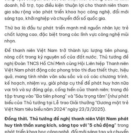
doanh, hỗ trợ, tạo điều kiện thuận lợi cho thanh niên tham
gia sâu rộng vào phát triển khoa học công nghệ, đổi mới
sáng tạo, khởi nghiệp và chuyển đổi số quốc gia.
Thứ ba là đầu tư phát triển mạnh mẽ nguồn nhân lực trẻ
chất lượng cao, đặc biệt trong các lĩnh vực công nghệ mũi
nhọn.
Để thanh niên Việt Nam trở thành lực lượng tiên phong,
nòng cốt trong kỷ nguyên số của đất nước, Thủ tướng đề
nghị Đoàn TNCS Hồ Chí Minh cùng Hội Liên hiệp Thanh niên
Việt Nam phát động các phong trào thi đua thiết thực, hiệu
quả, mang tính nhân văn sâu sắc và có các chương trình,
kế hoạch, nhiệm vụ, giải pháp cụ thể để phát huy hơn nữa
vai trò và sự đóng góp, cống hiến của thanh niên; trong đó
tập trung vào "Ba tiên phong" và "Sáu trọng tâm" (như phát
biểu của Thủ tướng tại Lễ trao Giải thưởng "Gương mặt trẻ
Việt Nam tiêu biểu năm 2024" ngày 23/3/2025).
Đồng thời, Thủ tướng đề nghị thanh niên Việt Nam phát
huy tinh thần xung kích, sáng tạo với "5 chủ động"
trong
phát triển khoa học công nghệ, đổi mới sáng tạo và chuyển