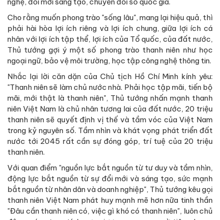
nghệ, đổi mới sáng tạo, chuyển đổi số quốc gia.
Cho rằng muốn phong trào "sống lâu", mang lại hiệu quả, thì
phải hài hòa lợi ích riêng và lợi ích chung, giữa lợi ích cá
nhân với lợi ích tập thể, lợi ích của Tổ quốc, của đất nước,
Thủ tướng gợi ý một số phong trào thanh niên như học
ngoại ngữ, bảo vệ môi trường, học tập công nghệ thông tin.
Nhắc lại lời căn dặn của Chủ tịch Hồ Chí Minh kính yêu:
"Thanh niên sẽ làm chủ nước nhà. Phải học tập mãi, tiến bộ
mãi, mới thật là thanh niên", Thủ tướng nhấn mạnh thanh
niên Việt Nam là chủ nhân tương lai của đất nước, 20 triệu
thanh niên sẽ quyết định vị thế và tầm vóc của Việt Nam
trong kỷ nguyên số. Tầm nhìn và khát vọng phát triển đất
nước tới 2045 rất cần sự đóng góp, trí tuệ của 20 triệu
thanh niên.
Với quan điểm "nguồn lực bắt nguồn từ tư duy và tầm nhìn,
động lực bắt nguồn từ sự đổi mới và sáng tạo, sức mạnh
bắt nguồn từ nhân dân và doanh nghiệp", Thủ tướng kêu gọi
thanh niên Việt Nam phát huy mạnh mẽ hơn nữa tinh thần
"Đâu cần thanh niên có, việc gì khó có thanh niên", luôn chủ