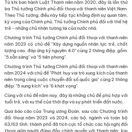
Từ khi ban hành Luật Thanh niên năm 2020, đây là lần thứ
ba Thủ tướng Chính phủ đối thoại với thanh niên Việt Nam.
Theo Thủ tướng, điều này tiếp tục khẳng định sự quan tâm,
kỳ vọng của Chính phủ, Thủ tướng Chính phủ đối với thế hệ
trẻ - những chủ nhân tương lai của nước nhà.
Chương trình Thủ tướng Chính phủ đối thoại với thanh niên
năm 2023 có chủ đề "Xây dựng nguồn nhân lực trẻ, chất
lượng cao, đáp ứng kỷ nguyên 4.0" cùng 2 thông điệp, gồm:
"5 sẵn sàng" và "5 tiên phong".
Chương trình Thủ tướng Chính phủ đối thoại với thanh niên
năm 2024 với chủ đề "Phát huy vai trò xung kích của thanh
niên trong công cuộc chuyển đổi số quốc gia" cùng 2 thông
điệp: "5 xung kích" và "6 khát vọng".
Cùng với chủ đề năm nay, đây là những chủ đề phù hợp với
tuổi trẻ, với xu thế của thời đại và sự phát triển đất nước.
Qua báo cáo của Trung ương Đoàn, sau các Chương trình
đối thoại năm 2023 và 2024, các bộ, ngành và toàn bộ
63/63 tỉnh, thành phố đã tích cực tổ chức các hội nghị đối
thoại giữa người đứng đầu chính quyền với thanh niên; kịp