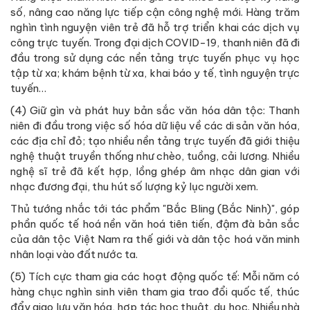
số, nâng cao năng lực tiếp cận công nghệ mới. Hàng trăm
nghìn tình nguyện viên trẻ đã hỗ trợ triển khai các dịch vụ
công trực tuyến. Trong đại dịch COVID-19, thanh niên đã đi
đầu trong sử dụng các nền tảng trực tuyến phục vụ học
tập từ xa; khám bệnh từ xa, khai báo y tế, tình nguyện trực
tuyến…
(4) Giữ gìn và phát huy bản sắc văn hóa dân tộc: Thanh
niên đi đầu trong việc số hóa dữ liệu về các di sản văn hóa,
các địa chỉ đỏ; tạo nhiều nền tảng trực tuyến đã giới thiệu
nghệ thuật truyền thống như chèo, tuồng, cải lương. Nhiều
nghệ sĩ trẻ đã kết hợp, lồng ghép âm nhạc dân gian với
nhạc đương đại, thu hút số lượng kỷ lục người xem.
Thủ tướng nhắc tới tác phẩm "Bắc Bling (Bắc Ninh)", góp
phần quốc tế hoá nền văn hoá tiên tiến, đậm đà bản sắc
của dân tộc Việt Nam ra thế giới và dân tộc hoá văn minh
nhân loại vào đất nước ta.
(5) Tích cực tham gia các hoạt động quốc tế: Mỗi năm có
hàng chục nghìn sinh viên tham gia trao đổi quốc tế, thúc
đẩy giao lưu văn hóa, hợp tác học thuật, du học. Nhiều nhà