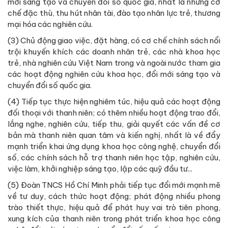
mới sáng tạo và chuyển đổi số quốc gia, nhất là những cơ
chế đặc thù, thu hút nhân tài, đào tạo nhân lực trẻ, thương
mại hóa các nghiên cứu.
(3) Chủ động giao việc, đặt hàng, có cơ chế chính sách nổi
trội khuyến khích các doanh nhân trẻ, các nhà khoa học
trẻ, nhà nghiên cứu Việt Nam trong và ngoài nước tham gia
các hoạt động nghiên cứu khoa học, đổi mới sáng tạo và
chuyển đổi số quốc gia.
(4) Tiếp tục thực hiện nghiêm túc, hiệu quả các hoạt động
đối thoại với thanh niên; có thêm nhiều hoạt động trao đổi,
lắng nghe, nghiên cứu, tiếp thu, giải quyết các vấn đề cơ
bản mà thanh niên quan tâm và kiến nghị, nhất là về đẩy
mạnh triển khai ứng dụng khoa học công nghệ, chuyển đổi
số, các chính sách hỗ trợ thanh niên học tập, nghiên cứu,
việc làm, khởi nghiệp sáng tạo, lập các quỹ đầu tư...
(5) Đoàn TNCS Hồ Chí Minh phải tiếp tục đổi mới mạnh mẽ
về tư duy, cách thức hoạt động; phát động nhiều phong
trào thiết thực, hiệu quả để phát huy vai trò tiên phong,
xung kích của thanh niên trong phát triển khoa học công