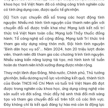
khoa học trẻ Việt Nam đã có những công trình nghiên cứu
có tính ứng dụng cao, được quốc tế ghi nhận.
(6) Tích cực chuyển đổi số trong các hoạt động tình
nguyện: Nhiều mô hình tình nguyện của thanh niên gắn với
chuyển đổi số được triển khai như: Mạng lưới kết nối trí
thức trẻ Việt Nam toàn cầu; Mạng lưới Thầy thuốc đồng
hành; Tổ công nghệ số cộng đồng, Mạng lưới Trí thức trẻ
tham gia xây dựng nông thôn mới, Đội hình tình nguyện
"Bình dân học vụ số"… Năm 2024, hơn 20 triệu lượt đoàn
viên, thanh niên đã tham gia các chương trình tình nguyện.
Nhiều sáng kiến năng lượng tái tạo, mô hình kinh tế tuần
hoàn do thanh niên khởi xướng đang được nhân rộng.
Thay mặt lãnh đạo Đảng, Nhà nước, Chính phủ, Thủ tướng
ghi nhận, biểu dương sự nỗ lực và những kết quả, thành tích
của Đoàn TNCS Hồ Chí Minh và tuổi trẻ Việt Nam đã đạt
được trong nghiên cứu khoa học, ứng dụng công nghệ vào
sản xuất và đời sống, thúc đẩy hệ sinh thái đổi mới sáng
tạo và tham gia chuyển đổi số trên tất cả các lĩnh vực.
Đây không chỉ là kết quả đáng tự hào mà còn là động lực