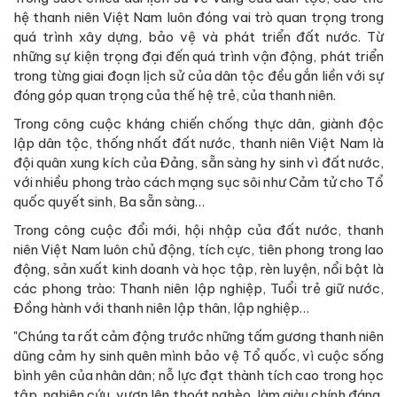
hệ thanh niên Việt Nam luôn đóng vai trò quan trọng trong
quá trình xây dựng, bảo vệ và phát triển đất nước. Từ
những sự kiện trọng đại đến quá trình vận động, phát triển
trong từng giai đoạn lịch sử của dân tộc đều gắn liền với sự
đóng góp quan trọng của thế hệ trẻ, của thanh niên.
Trong công cuộc kháng chiến chống thực dân, giành độc
lập dân tộc, thống nhất đất nước, thanh niên Việt Nam là
đội quân xung kích của Đảng, sẵn sàng hy sinh vì đất nước,
với nhiều phong trào cách mạng sục sôi như Cảm tử cho Tổ
quốc quyết sinh, Ba sẵn sàng…
Trong công cuộc đổi mới, hội nhập của đất nước, thanh
niên Việt Nam luôn chủ động, tích cực, tiên phong trong lao
động, sản xuất kinh doanh và học tập, rèn luyện, nổi bật là
các phong trào: Thanh niên lập nghiệp, Tuổi trẻ giữ nước,
Đồng hành với thanh niên lập thân, lập nghiệp…
"Chúng ta rất cảm động trước những tấm gương thanh niên
dũng cảm hy sinh quên mình bảo vệ Tổ quốc, vì cuộc sống
bình yên của nhân dân; nỗ lực đạt thành tích cao trong học
tập, nghiên cứu, vươn lên thoát nghèo, làm giàu chính đáng,