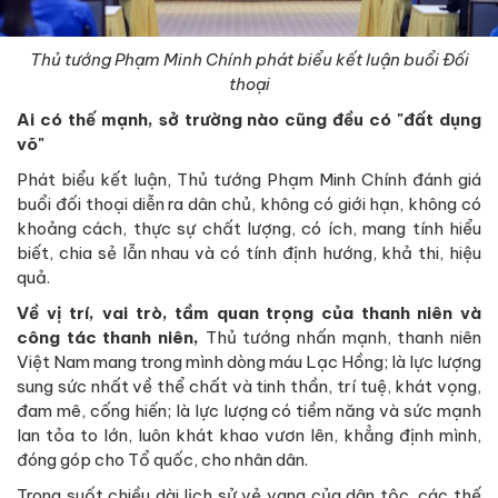
Thủ tướng Phạm Minh Chính phát biểu kết luận buổi Đối
thoại
Ai có thế mạnh, sở trường nào cũng đều có "đất dụng
võ"
Phát biểu kết luận, Thủ tướng Phạm Minh Chính đánh giá
buổi đối thoại diễn ra dân chủ, không có giới hạn, không có
khoảng cách, thực sự chất lượng, có ích, mang tính hiểu
biết, chia sẻ lẫn nhau và có tính định hướng, khả thi, hiệu
quả.
Về vị trí, vai trò, tầm quan trọng của thanh niên và
công tác thanh niên,
Thủ tướng nhấn mạnh, thanh niên
Việt Nam mang trong mình dòng máu Lạc Hồng; là lực lượng
sung sức nhất về thể chất và tinh thần, trí tuệ, khát vọng,
đam mê, cống hiến; là lực lượng có tiềm năng và sức mạnh
lan tỏa to lớn, luôn khát khao vươn lên, khẳng định mình,
đóng góp cho Tổ quốc, cho nhân dân.
Trong suốt chiều dài lịch sử vẻ vang của dân tộc, các thế