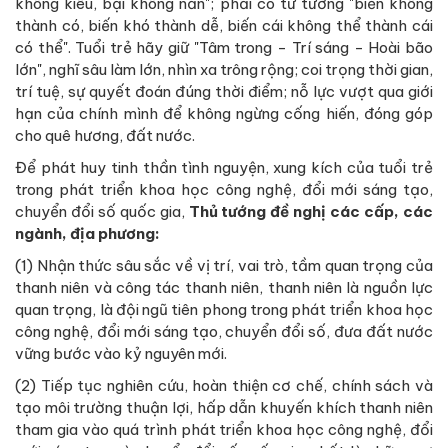
không kiêu, bại không nản"; phải có tư tưởng "biến không
thành có, biến khó thành dễ, biến cái không thể thành cái
có thể". Tuổi trẻ hãy giữ "Tâm trong - Trí sáng - Hoài bão
lớn", nghĩ sâu làm lớn, nhìn xa trông rộng; coi trọng thời gian,
trí tuệ, sự quyết đoán đúng thời điểm; nỗ lực vượt qua giới
hạn của chính mình để không ngừng cống hiến, đóng góp
cho quê hương, đất nước.
Để phát huy tinh thần tình nguyện, xung kích của tuổi trẻ
trong phát triển khoa học công nghệ, đổi mới sáng tạo,
chuyển đổi số quốc gia,
Thủ tướng đề nghị các cấp, các
ngành, địa phương:
(1) Nhận thức sâu sắc về vị trí, vai trò, tầm quan trọng của
thanh niên và công tác thanh niên, thanh niên là nguồn lực
quan trọng, là đội ngũ tiên phong trong phát triển khoa học
công nghệ, đổi mới sáng tạo, chuyển đổi số, đưa đất nước
vững bước vào kỷ nguyên mới.
(2) Tiếp tục nghiên cứu, hoàn thiện cơ chế, chính sách và
tạo môi trường thuận lợi, hấp dẫn khuyến khích thanh niên
tham gia vào quá trình phát triển khoa học công nghệ, đổi