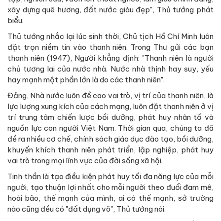
xây dựng quê hương, đất nước giàu đẹp", Thủ tướng phát
biểu.
Thủ tướng nhắc lại lúc sinh thời, Chủ tịch Hồ Chí Minh luôn
đặt trọn niềm tin vào thanh niên. Trong Thư gửi các bạn
thanh niên (1947), Người khẳng định: "Thanh niên là người
chủ tương lai của nước nhà. Nước nhà thịnh hay suy, yếu
hay mạnh một phần lớn là do các thanh niên".
Đảng, Nhà nước luôn đề cao vai trò, vị trí của thanh niên, là
lực lượng xung kích của cách mạng, luôn đặt thanh niên ở vị
trí trung tâm chiến lược bồi dưỡng, phát huy nhân tố và
nguồn lực con người Việt Nam. Thời gian qua, chúng ta đã
đề ra nhiều cơ chế, chính sách giáo dục đào tạo, bồi dưỡng,
khuyến khích thanh niên phát triển, lập nghiệp, phát huy
vai trò trong mọi lĩnh vực của đời sống xã hội.
Tinh thần là tạo điều kiện phát huy tối đa năng lực của mỗi
người, tạo thuận lợi nhất cho mỗi người theo đuổi đam mê,
hoài bão, thế mạnh của mình, ai có thế mạnh, sở trường
nào cũng đều có "đất dụng võ", Thủ tướng nói.