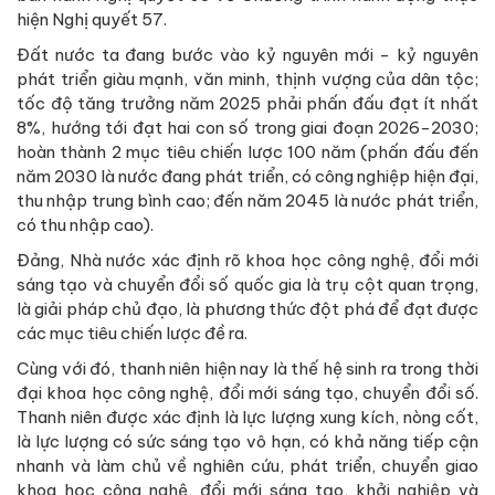
hiện Nghị quyết 57.
Đất nước ta đang bước vào kỷ nguyên mới - kỷ nguyên
phát triển giàu mạnh, văn minh, thịnh vượng của dân tộc;
tốc độ tăng trưởng năm 2025 phải phấn đấu đạt ít nhất
8%, hướng tới đạt hai con số trong giai đoạn 2026-2030;
hoàn thành 2 mục tiêu chiến lược 100 năm (phấn đấu đến
năm 2030 là nước đang phát triển, có công nghiệp hiện đại,
thu nhập trung bình cao; đến năm 2045 là nước phát triển,
có thu nhập cao).
Đảng, Nhà nước xác định rõ khoa học công nghệ, đổi mới
sáng tạo và chuyển đổi số quốc gia là trụ cột quan trọng,
là giải pháp chủ đạo, là phương thức đột phá để đạt được
các mục tiêu chiến lược đề ra.
Cùng với đó, thanh niên hiện nay là thế hệ sinh ra trong thời
đại khoa học công nghệ, đổi mới sáng tạo, chuyển đổi số.
Thanh niên được xác định là lực lượng xung kích, nòng cốt,
là lực lượng có sức sáng tạo vô hạn, có khả năng tiếp cận
nhanh và làm chủ về nghiên cứu, phát triển, chuyển giao
khoa học công nghệ, đổi mới sáng tạo, khởi nghiệp và