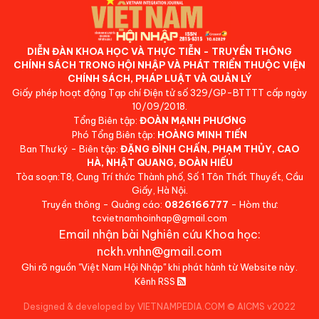
DIỄN ĐÀN KHOA HỌC VÀ THỰC TIỄN - TRUYỀN THÔNG
CHÍNH SÁCH TRONG HỘI NHẬP VÀ PHÁT TRIỂN THUỘC VIỆN
CHÍNH SÁCH, PHÁP LUẬT VÀ QUẢN LÝ
Giấy phép hoạt động Tạp chí Điện tử số 329/GP-BTTTT cấp ngày
10/09/2018.
Tổng Biên tập:
ĐOÀN MẠNH PHƯƠNG
Phó Tổng Biên tập:
HOÀNG MINH TIẾN
Ban Thư ký - Biên tập:
ĐẶNG ĐÌNH CHẤN, PHẠM THỦY, CAO
HÀ, NHẬT QUANG, ĐOÀN HIẾU
Tòa soạn:T8, Cung Trí thức Thành phố, Số 1 Tôn Thất Thuyết, Cầu
Giấy, Hà Nội.
Truyền thông - Quảng cáo:
0826166777
- Hòm thư:
tcvietnamhoinhap@gmail.com
Email nhận bài Nghiên cứu Khoa học:
nckh.vnhn@gmail.com
Ghi rõ nguồn "Việt Nam Hội Nhập" khi phát hành từ Website này.
Kênh RSS
Designed & developed by VIETNAMPEDIA.COM
©
AICMS v2022