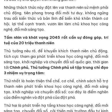
Những thách thức này đặt lên vai thanh niên sứ mệnh phải
chủ động, tiên phong trong đổi mới tư duy, không ngừng
trau dồi kiến thức và bản lĩnh để biến khó khăn thành cơ
hội, lợi thế cạnh tranh, vươn lên làm chủ khoa học công
nghệ, đổi mới sáng tạo.
Tầm nhìn và khát vọng 2045 rất cần sự đóng góp, trí
tuệ của 20 triệu thanh niên
Thủ tướng nêu rõ, để khuyến khích thanh niên chủ động,
tích cực tham gia phát triển khoa học công nghệ, đổi mới
sáng tạo, khởi nghiệp và chuyển đổi số quốc gia, thời gian
tới
Chính phủ, Thủ tướng Chính phủ sẽ tập trung chỉ đạo
3 nhiệm vụ trọng tâm:
Thứ nhất là hoàn thiện thể chế, cơ chế, chính sách hỗ trợ
thanh niên phát triển khoa học công nghệ, đổi mới sáng
tạo, khởi nghiệp và chuyển đổi số; coi đây là điểm nghẽn
của điểm nghẽn và đột phá của đột phá.
Thứ hai là phát triển hạ tầng khoa học công nghệ, đổi mới
sáng tạo, chuyển đổi số, cải thiện môi trường đầu tư kinh