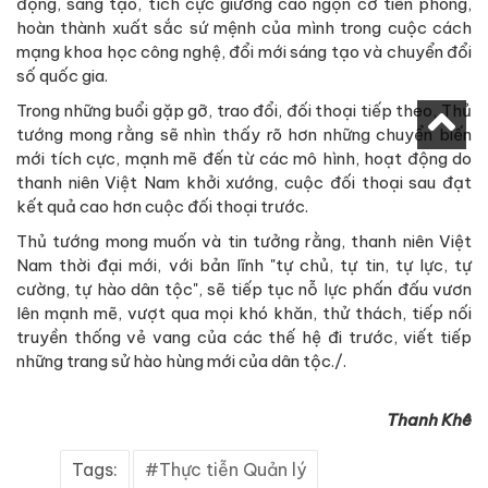
động, sáng tạo, tích cực giương cao ngọn cờ tiên phong,
hoàn thành xuất sắc sứ mệnh của mình trong cuộc cách
mạng khoa học công nghệ, đổi mới sáng tạo và chuyển đổi
số quốc gia.
Trong những buổi gặp gỡ, trao đổi, đối thoại tiếp theo, Thủ
tướng mong rằng sẽ nhìn thấy rõ hơn những chuyển biến
mới tích cực, mạnh mẽ đến từ các mô hình, hoạt động do
thanh niên Việt Nam khởi xướng, cuộc đối thoại sau đạt
kết quả cao hơn cuộc đối thoại trước.
Thủ tướng mong muốn và tin tưởng rằng, thanh niên Việt
Nam thời đại mới, với bản lĩnh "tự chủ, tự tin, tự lực, tự
cường, tự hào dân tộc", sẽ tiếp tục nỗ lực phấn đấu vươn
lên mạnh mẽ, vượt qua mọi khó khăn, thử thách, tiếp nối
truyền thống vẻ vang của các thế hệ đi trước, viết tiếp
những trang sử hào hùng mới của dân tộc./.
Thanh Khê
Tags:
Thực tiễn Quản lý