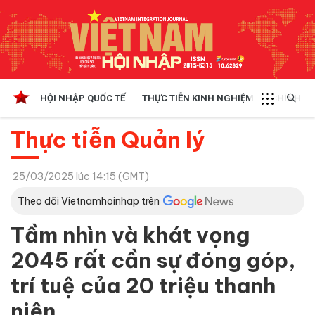
HỘI NHẬP QUỐC TẾ
THỰC TIỄN KINH NGHIỆM
CHÍNH SÁ
Thực tiễn Quản lý
25/03/2025 lúc 14:15 (GMT)
Theo dõi Vietnamhoinhap trên
Tầm nhìn và khát vọng
2045 rất cần sự đóng góp,
trí tuệ của 20 triệu thanh
niên