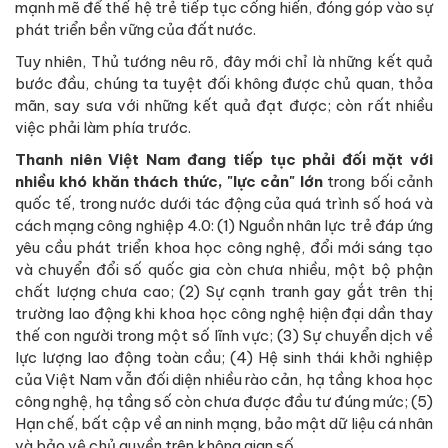
mạnh mẽ để thế hệ trẻ tiếp tục cống hiến, đóng góp vào sự
phát triển bền vững của đất nước.
Tuy nhiên, Thủ tướng nêu rõ, đây mới chỉ là những kết quả
bước đầu, chúng ta tuyệt đối không được chủ quan, thỏa
mãn, say sưa với những kết quả đạt được; còn rất nhiều
việc phải làm phía trước.
Thanh niên Việt Nam đang tiếp tục phải đối mặt với
nhiều khó khăn thách thức, "lực cản" lớn
trong bối cảnh
quốc tế, trong nước dưới tác động của quá trình số hoá và
cách mạng công nghiệp 4.0: (1) Nguồn nhân lực trẻ đáp ứng
yêu cầu phát triển khoa học công nghệ, đổi mới sáng tạo
và chuyển đổi số quốc gia còn chưa nhiều, một bộ phận
chất lượng chưa cao; (2) Sự cạnh tranh gay gắt trên thị
trường lao động khi khoa học công nghệ hiện đại dần thay
thế con người trong một số lĩnh vực; (3) Sự chuyển dịch về
lực lượng lao động toàn cầu; (4) Hệ sinh thái khởi nghiệp
của Việt Nam vẫn đối diện nhiều rào cản, hạ tầng khoa học
công nghệ, hạ tầng số còn chưa được đầu tư đúng mức; (5)
Hạn chế, bất cập về an ninh mạng, bảo mật dữ liệu cá nhân
và bảo vệ chủ quyền trên không gian số…