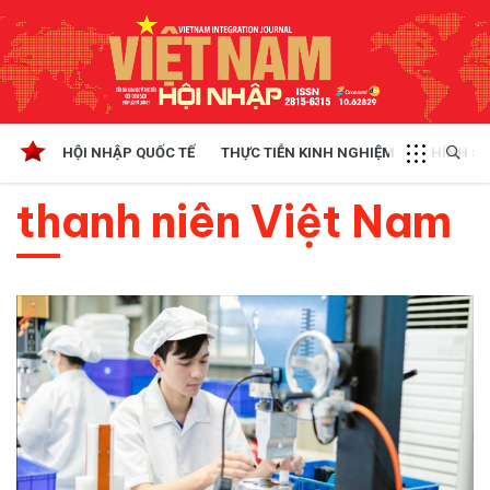
HỘI NHẬP QUỐC TẾ
THỰC TIỄN KINH NGHIỆM
CHÍNH SÁ
thanh niên Việt Nam