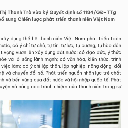
Thị Thanh Trà vừa ký Quyết định số 1184/QĐ-TTg
ổ sung Chiến lược phát triển thanh niên Việt Nam
xây dựng thế hệ thanh niên Việt Nam phát triển toàn
ước, có ý chí tự chủ, tự tin, tự lực, tự cường, tự hào dân
át vọng vươn lên xây dựng đất nước; có đạo đức, ý thức
ỏe và lối sống lành mạnh; có văn hóa, kiến thức, trình
việc làm; có ý chí lập thân, lập nghiệp, năng động, đổi
ệ và chuyển đổi số. Phát triển nguồn nhân lực trẻ chất
nh và bền vững của đất nước và hội nhập quốc tế. Phát
nguyện và nâng cao trách nhiệm của thanh niên trong sự