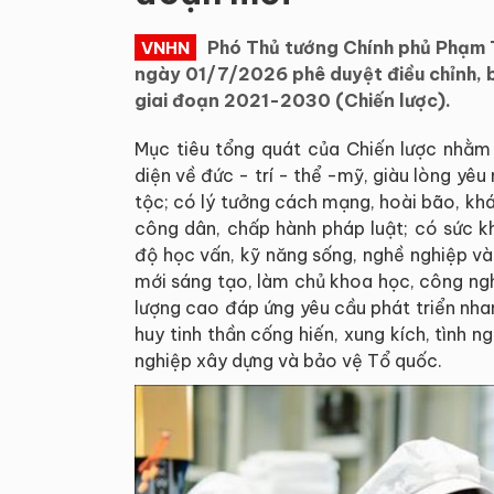
Phó Thủ tướng Chính phủ Phạm 
VNHN
ngày 01/7/2026 phê duyệt điều chỉnh, b
giai đoạn 2021-2030 (Chiến lược).
Mục tiêu tổng quát của Chiến lược nhằm 
diện về đức - trí - thể -mỹ, giàu lòng yêu n
tộc; có lý tưởng cách mạng, hoài bão, kh
công dân, chấp hành pháp luật; có sức kh
độ học vấn, kỹ năng sống, nghề nghiệp và 
mới sáng tạo, làm chủ khoa học, công ngh
lượng cao đáp ứng yêu cầu phát triển nha
huy tinh thần cống hiến, xung kích, tình 
nghiệp xây dựng và bảo vệ Tổ quốc.