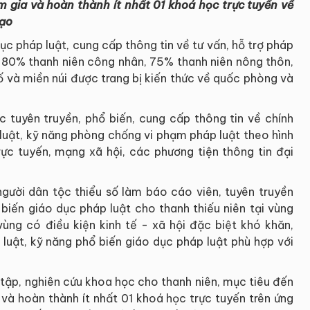
gia và hoàn thành ít nhất 01 khoá học trực tuyến về
tạo
ục pháp luật, cung cấp thông tin về tư vấn, hỗ trợ pháp
ó 80% thanh niên công nhân, 75% thanh niên nông thôn,
ố và miền núi được trang bị kiến thức về quốc phòng và
tuyên truyền, phổ biến, cung cấp thông tin về chính
 luật, kỹ năng phòng chống vi phạm pháp luật theo hình
rực tuyến, mạng xã hội, các phương tiện thông tin đại
người dân tộc thiểu số làm báo cáo viên, tuyên truyền
biến giáo dục pháp luật cho thanh thiếu niên tại vùng
vùng có điều kiện kinh tế - xã hội đặc biệt khó khăn,
luật, kỹ năng phổ biến giáo dục pháp luật phù hợp với
 tập, nghiên cứu khoa học cho thanh niên, mục tiêu đến
và hoàn thành ít nhất 01 khoá học trực tuyến trên ứng