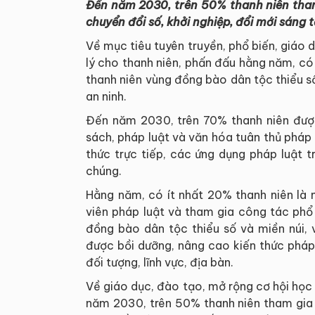
Đến năm 2030, trên 50% thanh niên tham 
chuyển đổi số, khởi nghiệp, đổi mới sáng 
Về mục tiêu tuyên truyền, phổ biến, giáo d
lý cho thanh niên, phấn đấu hằng năm, c
thanh niên vùng đồng bào dân tộc thiểu s
an ninh.
Đến năm 2030, trên 70% thanh niên được 
sách, pháp luật và văn hóa tuân thủ pháp
thức trực tiếp, các ứng dụng pháp luật t
chúng.
Hằng năm, có ít nhất 20% thanh niên là 
viên pháp luật và tham gia công tác phổ 
đồng bào dân tộc thiểu số và miền núi, 
được bồi dưỡng, nâng cao kiến thức pháp 
đối tượng, lĩnh vực, địa bàn.
Về giáo dục, đào tạo, mở rộng cơ hội học
năm 2030, trên 50% thanh niên tham gia 