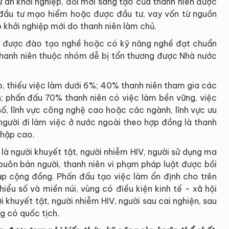
 án khởi nghiệp, đổi mới sáng tạo của thanh niên được
ỹ đầu tư mạo hiểm hoặc được đầu tư, vay vốn từ nguồn
p khởi nghiệp mới do thanh niên làm chủ.
 được đào tạo nghề hoặc có kỹ năng nghề đạt chuẩn
hanh niên thuộc nhóm dễ bị tổn thương được Nhà nước
p, thiếu việc làm dưới 6%; 40% thanh niên tham gia các
n; phấn đấu 70% thanh niên có việc làm bền vững, việc
số, lĩnh vực công nghệ cao hoặc các ngành, lĩnh vực ưu
 người đi làm việc ở nước ngoài theo hợp đồng là thanh
nhập cao.
là người khuyết tật, người nhiễm HIV, người sử dụng ma
 buôn bán người, thanh niên vi phạm pháp luật được bồi
p cộng đồng. Phấn đấu tạo việc làm ổn định cho trên
ểu số và miền núi, vùng có điều kiện kinh tế - xã hội
 khuyết tật, người nhiễm HIV, người sau cai nghiện, sau
g có quốc tịch.