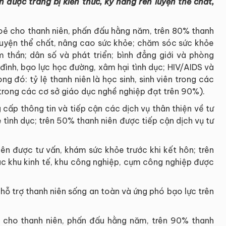
được trang bị kiến thức, kỹ năng rèn luyện thể chất,
ẻ cho thanh niên, phấn đấu hằng năm, trên 80% thanh
n luyện thể chất, nâng cao sức khỏe; chăm sóc sức khỏe
m thần; dân số và phát triển; bình đẳng giới và phòng
 đình, bạo lực học đường, xâm hại tình dục; HIV/AIDS và
g đó: tỷ lệ thanh niên là học sinh, sinh viên trong các
 trong các cơ sở giáo dục nghề nghiệp đạt trên 90%).
cấp thông tin và tiếp cận các dịch vụ thân thiện về tư
 tình dục; trên 50% thanh niên được tiếp cận dịch vụ tư
ên được tư vấn, khám sức khỏe trước khi kết hôn; trên
ác khu kinh tế, khu công nghiệp, cụm công nghiệp được
hỗ trợ thanh niên sống an toàn và ứng phó bạo lực trên
n cho thanh niên, phấn đấu hằng năm, trên 90% thanh