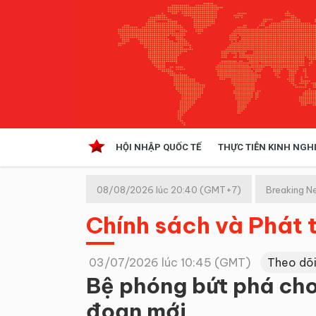
HỘI NHẬP QUỐC TẾ
THỰC TIỄN KINH NGH
HỘI NHẬP QUỐC TẾ
VĂN 
08/08/2026 lúc 20:40 (GMT+7)
Breaking N
Kinh tế hội nhập
Chính sách và Phát t
Doanh nghiệp
NGHIÊN CỨU PHÁP LUẬT
THỰC
03/07/2026 lúc 10:45 (GMT)
Theo dõi
Bệ phóng bứt phá cho
đoạn mới