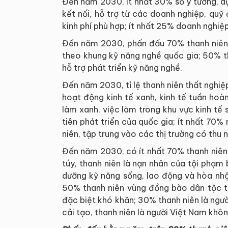
Đến năm 2030, ít nhất 30% số ý tưởng, dự
kết nối, hỗ trợ từ các doanh nghiệp, qu
kinh phí phù hợp; ít nhất 25% doanh nghiệ
Đến năm 2030, phấn đấu 70% thanh niên
theo khung kỹ năng nghề quốc gia; 50% t
hỗ trợ phát triển kỹ năng nghề.
Đến năm 2030, tỉ lệ thanh niên thất nghiệ
hoạt động kinh tế xanh, kinh tế tuần hoà
làm xanh, việc làm trong khu vực kinh tế 
tiên phát triển của quốc gia; ít nhất 70%
niên, tập trung vào các thị trường có thu 
Đến năm 2030, có ít nhất 70% thanh niên 
túy, thanh niên là nạn nhân của tội phạm
dưỡng kỹ năng sống, lao động và hòa nhậ
50% thanh niên vùng đồng bào dân tộc thi
đặc biệt khó khăn; 30% thanh niên là người
cải tạo, thanh niên là người Việt Nam khôn