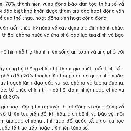
ôn; 70% thanh niên vùng đồng bào dân tộc thiểu số và
 hội đặc biệt khó khăn được tham gia các hoạt động văn
ể dục thể thao, hoạt động sinh hoạt cộng đồng.
cận kiến thức, kỹ năng về xây dựng gia đình hạnh phúc,
n thiệp, phòng ngừa và ứng phó bạo lực gia đình và bạo
 hình hỗ trợ thanh niên sống an toàn và ứng phó với
y dựng hệ thống chính trị, tham gia phát triển kinh tế -
 phấn đấu 20% thanh niên trong các cơ quan nhà nước,
 quy hoạch lãnh đạo cấp vụ, sở, phòng và tương đương;
ớc, tổ chức chính trị - xã hội đảm nhiệm các chức vụ
 nhất 30%.
gia hoạt động tình nguyện, hoạt động vì cộng đồng và
ới thiên tai, biến đổi khí hậu, dịch bệnh và bảo vệ môi
m gia các chương trình trao đổi quốc tế, giao lưu học
quốc tế trực tiếp hoặc trên nền tảng số.