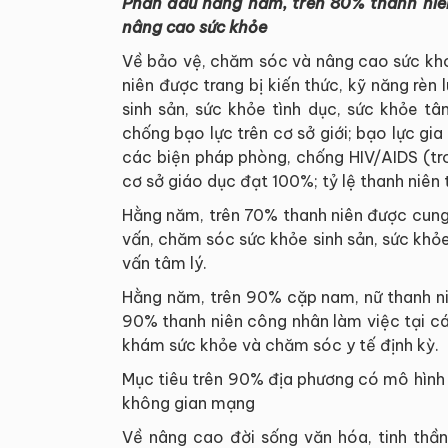
Phấn đấu hằng năm, trên 80% thanh niên 
nâng cao sức khỏe
Về bảo vệ, chăm sóc và nâng cao sức kho
niên được trang bị kiến thức, kỹ năng rè
sinh sản, sức khỏe tình dục, sức khỏe tâ
chống bạo lực trên cơ sở giới; bạo lực gia
các biện pháp phòng, chống HIV/AIDS (tron
cơ sở giáo dục đạt 100%; tỷ lệ thanh niên
Hằng năm, trên 70% thanh niên được cung 
vấn, chăm sóc sức khỏe sinh sản, sức khỏe
vấn tâm lý.
Hằng năm, trên 90% cặp nam, nữ thanh ni
90% thanh niên công nhân làm việc tại c
khám sức khỏe và chăm sóc y tế định kỳ.
Mục tiêu trên 90% địa phương có mô hình 
không gian mạng
Về nâng cao đời sống văn hóa, tinh thầ