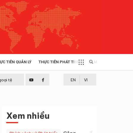
ỰC TIỄN QUẢN LÝ
THỰC TIỄN PHÁT TRIỂN
MULTIMEDIA
TÀI NGUYÊN - MÔI TRƯỜNG
goại tệ
EN
VI
THỰC TIỄN - KINH NGHIỆM
Xem nhiều