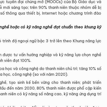
rực tuyến đại chúng mở (MOOCs) của Bộ Giáo dục và
ổi mới sáng tạo; trên 90% thanh niên thuộc nhóm dễ bị
số thông qua thiết bị, Internet hoặc chương trình đào
nghề hoặc có kỹ năng nghề đạt chuẩn theo khung kỹ
 trình độ ngoại ngữ bậc 3 trở lên theo Khung năng lực
 được tư vấn hướng nghiệp và kỹ năng lựa chọn nghề
inh viên đạt 100%.
a học và công nghệ do thanh niên chủ trì; tăng 10% số
oa học, công nghệ (so với năm 2020).
hề, tạo sinh kế bền vững cho thanh niên; phát triển
 đấu đến năm 2030, 80% thanh niên được phổ cập kiến
anh niên có kỹ năng số nâng cao, kỹ năng ứng dụng trí