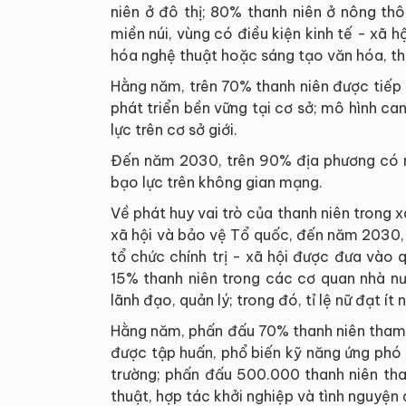
niên ở đô thị; 80% thanh niên ở nông th
miền núi, vùng có điều kiện kinh tế - xã
hóa nghệ thuật hoặc sáng tạo văn hóa, th
Hằng năm, trên 70% thanh niên được tiếp 
phát triển bền vững tại cơ sở; mô hình ca
lực trên cơ sở giới.
Đến năm 2030, trên 90% địa phương có mô
bạo lực trên không gian mạng.
Về phát huy vai trò của thanh niên trong xâ
xã hội và bảo vệ Tổ quốc, đến năm 2030,
tổ chức chính trị - xã hội được đưa vào
15% thanh niên trong các cơ quan nhà nư
lãnh đạo, quản lý; trong đó, tỉ lệ nữ đạt ít
Hằng năm, phấn đấu 70% thanh niên tham 
được tập huấn, phổ biến kỹ năng ứng phó v
trường; phấn đấu 500.000 thanh niên tha
thuật, hợp tác khởi nghiệp và tình nguyện 