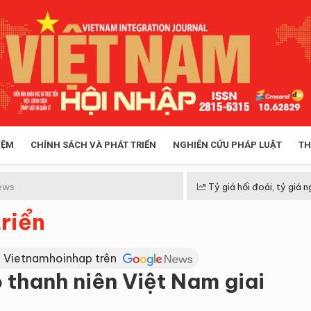
IỆM
CHÍNH SÁCH VÀ PHÁT TRIỂN
NGHIÊN CỨU PHÁP LUẬT
TH
HÓA XÃ HỘI
CHÍNH SÁCH
ews
Tỷ giá hối đoái, tỷ giá n
riển
 TIỄN QUẢN LÝ
VIỆT NAM ĐIỂM ĐẾN
 Vietnamhoinhap trên
 thanh niên Việt Nam giai