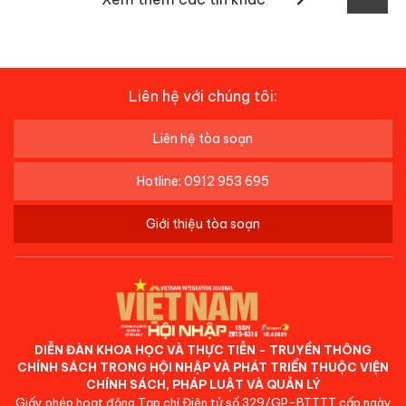
Liên hệ với chúng tôi:
Liên hệ tòa soạn
Hotline: 0912 953 695
Giới thiệu tòa soạn
DIỄN ĐÀN KHOA HỌC VÀ THỰC TIỄN - TRUYỀN THÔNG
CHÍNH SÁCH TRONG HỘI NHẬP VÀ PHÁT TRIỂN THUỘC VIỆN
CHÍNH SÁCH, PHÁP LUẬT VÀ QUẢN LÝ
Giấy phép hoạt động Tạp chí Điện tử số 329/GP-BTTTT cấp ngày