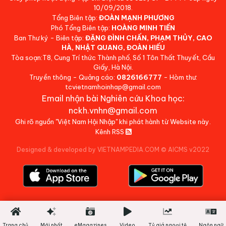
10/09/2018.
Tổng Biên tập:
ĐOÀN MẠNH PHƯƠNG
Phó Tổng Biên tập:
HOÀNG MINH TIẾN
Ban Thư ký - Biên tập:
ĐẶNG ĐÌNH CHẤN, PHẠM THỦY, CAO
HÀ, NHẬT QUANG, ĐOÀN HIẾU
Tòa soạn:T8, Cung Trí thức Thành phố, Số 1 Tôn Thất Thuyết, Cầu
Giấy, Hà Nội.
Truyền thông - Quảng cáo:
0826166777
- Hòm thư:
tcvietnamhoinhap@gmail.com
Email nhận bài Nghiên cứu Khoa học:
nckh.vnhn@gmail.com
Ghi rõ nguồn "Việt Nam Hội Nhập" khi phát hành từ Website này.
Kênh RSS
Designed & developed by VIETNAMPEDIA.COM
©
AICMS v2022
Trang chủ
Mới nhất
eMagazines
Video
Tỷ giá ngoại tệ
Ngôn ngữ