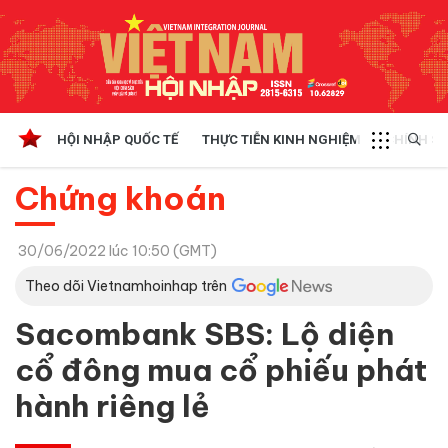
HỘI NHẬP QUỐC TẾ
THỰC TIỄN KINH NGHIỆM
CHÍNH SÁ
Chứng khoán
30/06/2022 lúc 10:50 (GMT)
Theo dõi Vietnamhoinhap trên
Sacombank SBS: Lộ diện
cổ đông mua cổ phiếu phát
hành riêng lẻ