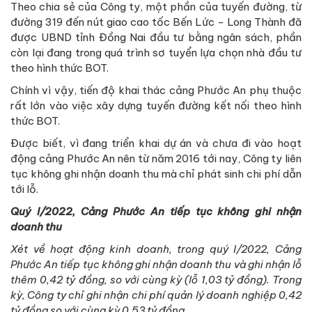
Theo chia sẻ của Công ty, một phần của tuyến đường, từ
đường 319 đến nút giao cao tốc Bến Lức - Long Thành đã
được UBND tỉnh Đồng Nai đầu tư bằng ngân sách, phần
còn lại đang trong quá trình sơ tuyển lựa chọn nhà đầu tư
theo hình thức BOT.
Chính vì vậy, tiến độ khai thác cảng Phước An phụ thuộc
rất lớn vào việc xây dựng tuyến đường kết nối theo hình
thức BOT.
Được biết, vì đang triển khai dự án và chưa đi vào hoạt
động cảng Phước An nên từ năm 2016 tới nay, Công ty liên
tục không ghi nhận doanh thu mà chỉ phát sinh chi phí dẫn
tới lỗ.
Quý I/2022, Cảng Phước An tiếp tục không ghi nhận
doanh thu
Xét về hoạt động kinh doanh, trong quý I/2022, Cảng
Phước An tiếp tục không ghi nhận doanh thu và ghi nhận lỗ
thêm 0,42 tỷ đồng, so với cùng kỳ (lỗ 1,03 tỷ đồng). Trong
kỳ, Công ty chỉ ghi nhận chi phí quản lý doanh nghiệp 0,42
tỷ đồng so với cùng kỳ 0,53 tỷ đồng.