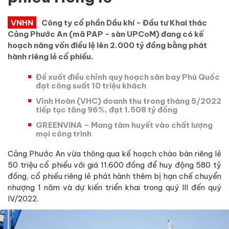
VNHN
Công ty cổ phần Dầu khí - Đầu tư Khai thác
Cảng Phước An (mã PAP - sàn UPCoM) đang có kế
hoạch nâng vốn điều lệ lên 2.000 tỷ đồng bằng phát
hành riêng lẻ cổ phiếu.
Đề xuất điều chỉnh quy hoạch sân bay Phú Quốc
đạt công suất 10 triệu khách
Vĩnh Hoàn (VHC) doanh thu trong tháng 5/2022
tiếp tục tăng 96%, đạt 1.508 tỷ đồng
GREENVINA – Mang tâm huyết vào chất lượng
mọi công trình
Cảng Phước An vừa thông qua kế hoạch chào bán riêng lẻ
50 triệu cổ phiếu với giá 11.600 đồng để huy động 580 tỷ
đồng, cổ phiếu riêng lẻ phát hành thêm bị hạn chế chuyển
nhượng 1 năm và dự kiến triển khai trong quý III đến quý
IV/2022.