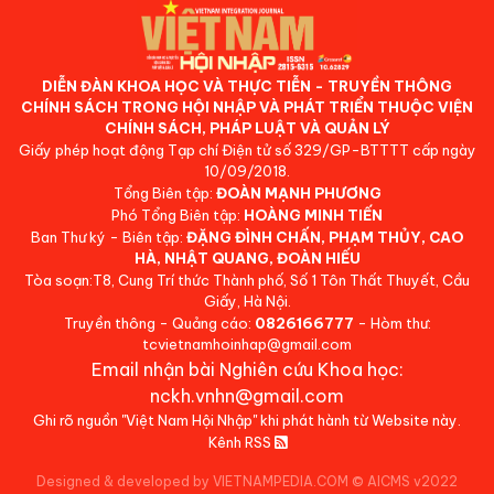
DIỄN ĐÀN KHOA HỌC VÀ THỰC TIỄN - TRUYỀN THÔNG
CHÍNH SÁCH TRONG HỘI NHẬP VÀ PHÁT TRIỂN THUỘC VIỆN
CHÍNH SÁCH, PHÁP LUẬT VÀ QUẢN LÝ
Giấy phép hoạt động Tạp chí Điện tử số 329/GP-BTTTT cấp ngày
10/09/2018.
Tổng Biên tập:
ĐOÀN MẠNH PHƯƠNG
Phó Tổng Biên tập:
HOÀNG MINH TIẾN
Ban Thư ký - Biên tập:
ĐẶNG ĐÌNH CHẤN, PHẠM THỦY, CAO
HÀ, NHẬT QUANG, ĐOÀN HIẾU
Tòa soạn:T8, Cung Trí thức Thành phố, Số 1 Tôn Thất Thuyết, Cầu
Giấy, Hà Nội.
Truyền thông - Quảng cáo:
0826166777
- Hòm thư:
tcvietnamhoinhap@gmail.com
Email nhận bài Nghiên cứu Khoa học:
nckh.vnhn@gmail.com
Ghi rõ nguồn "Việt Nam Hội Nhập" khi phát hành từ Website này.
Kênh RSS
Designed & developed by VIETNAMPEDIA.COM
©
AICMS v2022