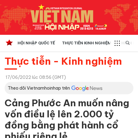
HỘI NHẬP QUỐC TẾ
THỰC TIỄN KINH NGHIỆM
CHÍNH SÁ
Thực tiễn - Kinh nghiệm
17/06/2022 lúc 08:56 (GMT)
Theo dõi Vietnamhoinhap trên
Cảng Phước An muốn nâng
vốn điều lệ lên 2.000 tỷ
đồng bằng phát hành cổ
phiếu riêng lẻ