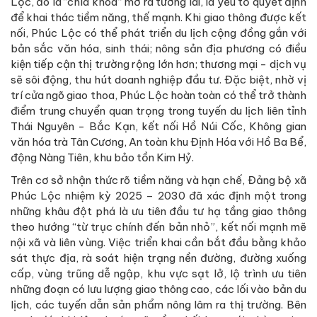
Lộc, đó là “chìa khóa” mở ra tương lai, là yếu tố quyết định
để khai thác tiềm năng, thế mạnh. Khi giao thông được kết
nối, Phúc Lộc có thể phát triển du lịch cộng đồng gắn với
bản sắc văn hóa, sinh thái; nông sản địa phương có điều
kiện tiếp cận thị trường rộng lớn hơn; thương mại - dịch vụ
sẽ sôi động, thu hút doanh nghiệp đầu tư. Đặc biệt, nhờ vị
trí cửa ngõ giao thoa, Phúc Lộc hoàn toàn có thể trở thành
điểm trung chuyển quan trọng trong tuyến du lịch liên tỉnh
Thái Nguyên - Bắc Kạn, kết nối Hồ Núi Cốc, Không gian
văn hóa trà Tân Cương, An toàn khu Định Hóa với Hồ Ba Bể,
động Nàng Tiên, khu bảo tồn Kim Hỷ.
Trên cơ sở nhận thức rõ tiềm năng và hạn chế, Đảng bộ xã
Phúc Lộc nhiệm kỳ 2025 – 2030 đã xác định một trong
những khâu đột phá là ưu tiên đầu tư hạ tầng giao thông
theo hướng “từ trục chính đến bản nhỏ”, kết nối mạnh mẽ
nội xã và liên vùng. Việc triển khai cần bắt đầu bằng khảo
sát thực địa, rà soát hiện trạng nền đường, đường xuống
cấp, vùng trũng dễ ngập, khu vực sạt lở, lộ trình ưu tiên
những đoạn có lưu lượng giao thông cao, các lối vào bản du
lịch, các tuyến dẫn sản phẩm nông lâm ra thị trường. Bên