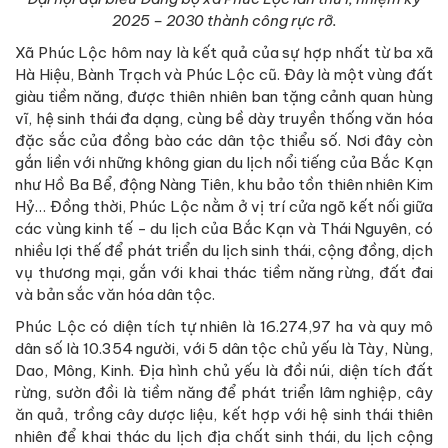
2025 – 2030 thành công rực rỡ.
Xã Phúc Lộc hôm nay là kết quả của sự hợp nhất từ ba xã
Hà Hiệu, Bành Trạch và Phúc Lộc cũ. Đây là một vùng đất
giàu tiềm năng, được thiên nhiên ban tặng cảnh quan hùng
vĩ, hệ sinh thái đa dạng, cùng bề dày truyền thống văn hóa
đặc sắc của đồng bào các dân tộc thiểu số. Nơi đây còn
gắn liền với những không gian du lịch nổi tiếng của Bắc Kạn
như Hồ Ba Bể, động Nàng Tiên, khu bảo tồn thiên nhiên Kim
Hỷ… Đồng thời, Phúc Lộc nằm ở vị trí cửa ngõ kết nối giữa
các vùng kinh tế - du lịch của Bắc Kạn và Thái Nguyên, có
nhiều lợi thế để phát triển du lịch sinh thái, cộng đồng, dịch
vụ thương mại, gắn với khai thác tiềm năng rừng, đất đai
và bản sắc văn hóa dân tộc.
Phúc Lộc có diện tích tự nhiên là 16.274,97 ha và quy mô
dân số là 10.354 người, với 5 dân tộc chủ yếu là Tày, Nùng,
Dao, Mông, Kinh. Địa hình chủ yếu là đồi núi, diện tích đất
rừng, sườn đồi là tiềm năng để phát triển lâm nghiệp, cây
ăn quả, trồng cây dược liệu, kết hợp với hệ sinh thái thiên
nhiên để khai thác du lịch địa chất sinh thái, du lịch cộng