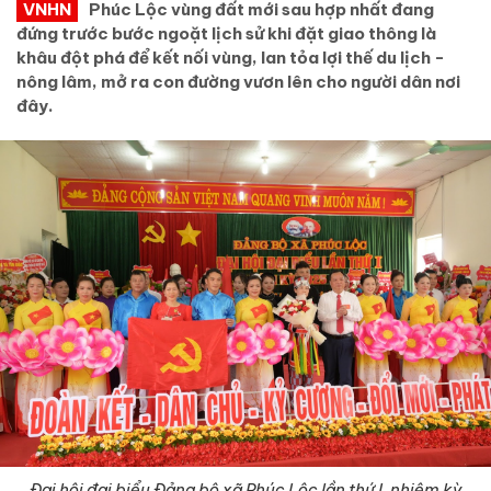
VNHN
Phúc Lộc vùng đất mới sau hợp nhất đang
đứng trước bước ngoặt lịch sử khi đặt giao thông là
khâu đột phá để kết nối vùng, lan tỏa lợi thế du lịch -
nông lâm, mở ra con đường vươn lên cho người dân nơi
đây.
Đại hội đại biểu Đảng bộ xã Phúc Lộc lần thứ I, nhiệm kỳ