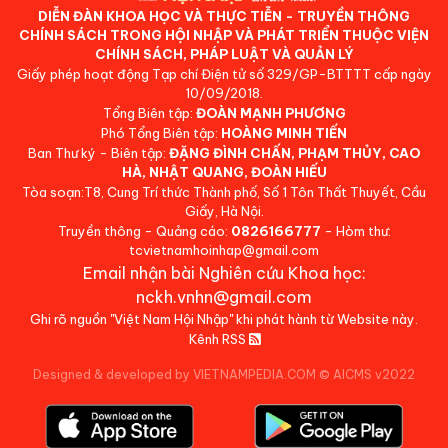
DIỄN ĐÀN KHOA HỌC VÀ THỰC TIỄN - TRUYỀN THÔNG
CHÍNH SÁCH TRONG HỘI NHẬP VÀ PHÁT TRIỂN THUỘC VIỆN
CHÍNH SÁCH, PHÁP LUẬT VÀ QUẢN LÝ
Giấy phép hoạt động Tạp chí Điện tử số 329/GP-BTTTT cấp ngày
10/09/2018.
Tổng Biên tập:
ĐOÀN MẠNH PHƯƠNG
Phó Tổng Biên tập:
HOÀNG MINH TIẾN
Ban Thư ký - Biên tập:
ĐẶNG ĐÌNH CHẤN, PHẠM THỦY, CAO
HÀ, NHẬT QUANG, ĐOÀN HIẾU
Tòa soạn:T8, Cung Trí thức Thành phố, Số 1 Tôn Thất Thuyết, Cầu
Giấy, Hà Nội.
Truyền thông - Quảng cáo:
0826166777
- Hòm thư:
tcvietnamhoinhap@gmail.com
Email nhận bài Nghiên cứu Khoa học:
nckh.vnhn@gmail.com
Ghi rõ nguồn "Việt Nam Hội Nhập" khi phát hành từ Website này.
Kênh RSS
Designed & developed by VIETNAMPEDIA.COM
©
AICMS v2022