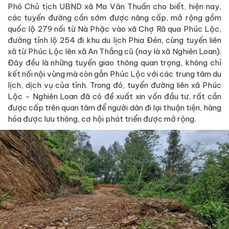
Phó Chủ tịch UBND xã Ma Văn Thuấn cho biết, hiện nay,
các tuyến đường cần sớm được nâng cấp, mở rộng gồm
quốc lộ 279 nối từ Nà Phặc vào xã Chợ Rã qua Phúc Lộc,
đường tỉnh lộ 254 đi khu du lịch Phia Đén, cùng tuyến liên
xã từ Phúc Lộc lên xã An Thắng cũ (nay là xã Nghiên Loan).
Đây đều là những tuyến giao thông quan trọng, không chỉ
kết nối nội vùng mà còn gắn Phúc Lộc với các trung tâm du
lịch, dịch vụ của tỉnh. Trong đó, tuyến đường liên xã Phúc
Lộc - Nghiên Loan đã có đề xuất xin vốn đầu tư, rất cần
được cấp trên quan tâm để người dân đi lại thuận tiện, hàng
hóa được lưu thông, cơ hội phát triển được mở rộng.