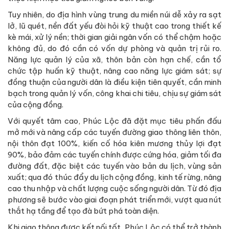
Tuy nhiên, do địa hình vùng trung du miền núi dễ xảy ra sạt
lở, lũ quét, nền đất yếu đòi hỏi kỹ thuật cao trong thiết kế
kè mái, xử lý nền; thời gian giải ngân vốn có thể chậm hoặc
không đủ, do đó cần có vốn dự phòng và quản trị rủi ro.
Năng lực quản lý của xã, thôn bản còn hạn chế, cần tổ
chức tập huấn kỹ thuật, nâng cao năng lực giám sát; sự
đồng thuận của người dân là điều kiện tiên quyết, cần minh
bạch trong quản lý vốn, công khai chi tiêu, chịu sự giám sát
của cộng đồng.
Với quyết tâm cao, Phúc Lộc đã đặt mục tiêu phấn đấu
mở mới và nâng cấp các tuyến đường giao thông liên thôn,
nội thôn đạt 100%, kiến cố hóa kiên mương thủy lợi đạt
90%, bảo đảm các tuyến chính được cứng hóa, giảm tối đa
đường đất, đặc biệt các tuyến vào bản du lịch, vùng sản
xuất; qua đó thúc đẩy du lịch cộng đồng, kinh tế rừng, nâng
cao thu nhập và chất lượng cuộc sống người dân. Từ đó địa
phương sẽ bước vào giai đoạn phát triển mới, vượt qua nút
thắt hạ tầng để tạo đà bứt phá toàn diện.
Khi giao thông được kết nối tốt, Phúc Lộc có thể trở thành