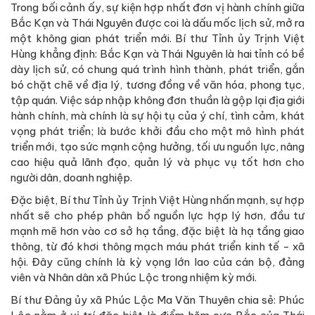
Trong bối cảnh ấy, sự kiện hợp nhất đơn vị hành chính giữa
Bắc Kạn và Thái Nguyên được coi là dấu mốc lịch sử, mở ra
một không gian phát triển mới. Bí thư Tỉnh ủy Trịnh Việt
Hùng khẳng định: Bắc Kạn và Thái Nguyên là hai tỉnh có bề
dày lịch sử, có chung quá trình hình thành, phát triển, gắn
bó chặt chẽ về địa lý, tương đồng về văn hóa, phong tục,
tập quán. Việc sáp nhập không đơn thuần là gộp lại địa giới
hành chính, mà chính là sự hội tụ của ý chí, tình cảm, khát
vọng phát triển; là bước khởi đầu cho một mô hình phát
triển mới, tạo sức mạnh cộng hưởng, tối ưu nguồn lực, nâng
cao hiệu quả lãnh đạo, quản lý và phục vụ tốt hơn cho
người dân, doanh nghiệp.
Đặc biệt, Bí thư Tỉnh ủy Trịnh Việt Hùng nhấn mạnh, sự hợp
nhất sẽ cho phép phân bổ nguồn lực hợp lý hơn, đầu tư
mạnh mẽ hơn vào cơ sở hạ tầng, đặc biệt là hạ tầng giao
thông, từ đó khơi thông mạch máu phát triển kinh tế - xã
hội. Đây cũng chính là kỳ vọng lớn lao của cán bộ, đảng
viên và Nhân dân xã Phúc Lộc trong nhiệm kỳ mới.
Bí thư Đảng ủy xã Phúc Lộc Ma Văn Thuyên chia sẻ: Phúc