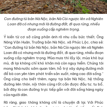
Con đường từ bản Nà Nộc, bản Nà Còi ngược lên xã Nghiên
Loan đã có nhưng mới là đường đất, đi qua rừng, nhiều
đoạn xuống cấp nghiêm trọng.
Ý kiến từ cơ sở cũng phản ánh rõ nhu cầu bức thiết. Ông
Nông Văn Huân, Trưởng bản Nà Nộc, xã Phúc Lộc, chia sẻ:
“Con đường từ bản Nà Nộc, bản Nà Còi ngược lên xã Nghiên
Loan đã có nhưng mới là đường đất, đi qua rừng, nhiều đoạn
xuống cấp nghiêm trọng. Mùa mưa thì lầy lội, mùa khô bụi
mù, đi lại không chỉ khó khăn mà còn nguy hiểm. Chúng tôi
mong Nhà nước sớm quan tâm, hỗ trợ xây dựng đường mới
để bà con yên tâm phát triển sản xuất, nâng cao đời sống.”
Ông cũng cho biết thêm, ngay tại bản Nà Nộc, hệ thống
đường liên thôn, nội thôn cũng rất cần được đầu tư, tu bổ,
bởi đây là con đường trực tiếp gắn với đời sống hàng ngày
của người dân.
Rõ ràng, giao thông không chỉ là chuyện đi lại. Với Phúc