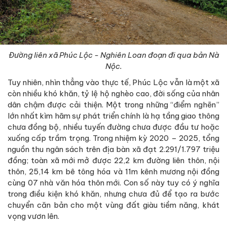
Đường liên xã Phúc Lộc - Nghiên Loan đoạn đi qua bản Nà
Nộc.
Tuy nhiên, nhìn thẳng vào thực tế, Phúc Lộc vẫn là một xã
còn nhiều khó khăn, tỷ lệ hộ nghèo cao, đời sống của nhân
dân chậm được cải thiện. Một trong những “điểm nghẽn”
lớn nhất kìm hãm sự phát triển chính là hạ tầng giao thông
chưa đồng bộ, nhiều tuyến đường chưa được đầu tư hoặc
xuống cấp trầm trọng. Trong nhiệm kỳ 2020 – 2025, tổng
nguồn thu ngân sách trên địa bàn xã đạt 2.291/1.797 triệu
đồng; toàn xã mới mở được 22,2 km đường liên thôn, nội
thôn, 25,14 km bê tông hóa và 11m kênh mương nội đồng
cùng 07 nhà văn hóa thôn mới. Con số này tuy có ý nghĩa
trong điều kiện khó khăn, nhưng chưa đủ để tạo ra bước
chuyển căn bản cho một vùng đất giàu tiềm năng, khát
vọng vươn lên.