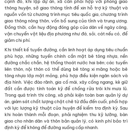
cạnh đó, khi lập dự án, xã cần phối hợp với phòng giao
thông huyện, sở giao thông tỉnh để xin hỗ trợ kỹ thuật và
nguồn vốn từ chương trình mục tiêu quốc gia, chương trình
giao thông nông thôn, vốn bổ sung của tỉnh và trung ương.
Đồng thời, cần huy động đóng góp của dân về ngày công,
vận chuyển vật liệu địa phương như đá, sỏi, cát nếu có, để
giảm chi phí.
Khi thiết kế tuyến đường, cần linh hoạt áp dụng tiêu chuẩn
phù hợp, những tuyến chính cần mặt bê tông nhựa, nền
đường chắc chắn, hệ thống thoát nước hai bên; các tuyến
liên thôn, nội thôn có thể dùng bê tông xi măng hoặc bê
tông nhựa lớp mặt mỏng, phù hợp điều kiện ngân sách và
địa hình. Việc đào rãnh, gia cố mái, xây cống ngang, kè giữ
đất cần được tính toán kỹ để chống rửa trôi khi mưa lũ.
Trong quá trình thi công, xã phải kiện toàn ban quản lý dự
án, giám sát chất lượng chặt chẽ từ đầu đến cuối, phối hợp
với lực lượng kỹ thuật của huyện để kiểm tra định kỳ. Sau
khi hoàn thành mỗi đoạn, phải nghiệm thu kỹ lưỡng, bàn
giao cho nhân dân và thôn bản quản lý, có kinh phí bảo trì
định kỳ để không để đường xuống cấp nhanh.