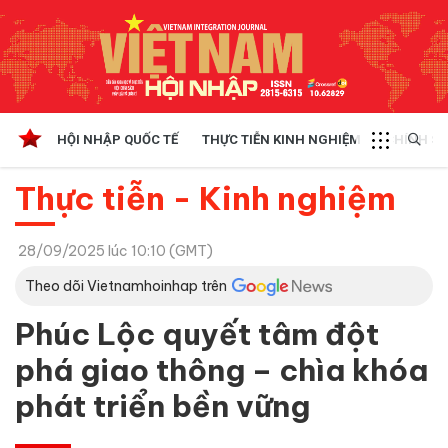
HỘI NHẬP QUỐC TẾ
THỰC TIỄN KINH NGHIỆM
CHÍNH SÁ
Thực tiễn - Kinh nghiệm
28/09/2025 lúc 10:10 (GMT)
Theo dõi Vietnamhoinhap trên
Phúc Lộc quyết tâm đột
phá giao thông – chìa khóa
phát triển bền vững