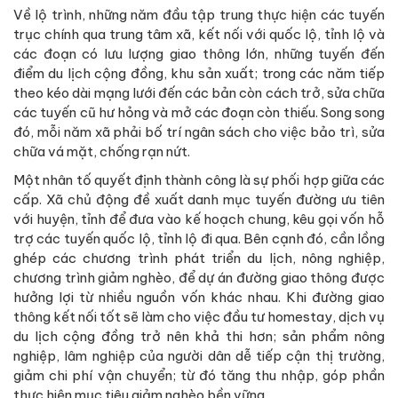
Về lộ trình, những năm đầu tập trung thực hiện các tuyến
trục chính qua trung tâm xã, kết nối với quốc lộ, tỉnh lộ và
các đoạn có lưu lượng giao thông lớn, những tuyến đến
điểm du lịch cộng đồng, khu sản xuất; trong các năm tiếp
theo kéo dài mạng lưới đến các bản còn cách trở, sửa chữa
các tuyến cũ hư hỏng và mở các đoạn còn thiếu. Song song
đó, mỗi năm xã phải bố trí ngân sách cho việc bảo trì, sửa
chữa vá mặt, chống rạn nứt.
Một nhân tố quyết định thành công là sự phối hợp giữa các
cấp. Xã chủ động đề xuất danh mục tuyến đường ưu tiên
với huyện, tỉnh để đưa vào kế hoạch chung, kêu gọi vốn hỗ
trợ các tuyến quốc lộ, tỉnh lộ đi qua. Bên cạnh đó, cần lồng
ghép các chương trình phát triển du lịch, nông nghiệp,
chương trình giảm nghèo, để dự án đường giao thông được
hưởng lợi từ nhiều nguồn vốn khác nhau. Khi đường giao
thông kết nối tốt sẽ làm cho việc đầu tư homestay, dịch vụ
du lịch cộng đồng trở nên khả thi hơn; sản phẩm nông
nghiệp, lâm nghiệp của người dân dễ tiếp cận thị trường,
giảm chi phí vận chuyển; từ đó tăng thu nhập, góp phần
thực hiện mục tiêu giảm nghèo bền vững.