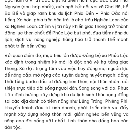
Lộc nằm ở vị trí đặc biệt là điểm hõm cực Bắc của Thái
Nguyên (sau hợp nhất), cửa ngõ kết nối với xã Chợ Rã, hồ
Ba Bể và giáp ranh khu du lịch Phia Đén – Phia Oắc nổi
tiếng. Xa hơn, phía trên bên trái là chợ trâu Nghiên Loan của
xã Nghiên Loan. Chính vị trí này khiến giao thông trở thành
động lực then chốt để Phúc Lộc bứt phá, đưa tiềm năng du
lịch, dịch vụ, nông nghiệp hàng hóa trở thành thế mạnh
phát triển bền vững.
Với quan điểm đó, mục tiêu lớn được Đảng bộ xã Phúc Lộc
xác định trong nhiệm kỳ mới là đột phá về hạ tầng giao
thông. Xã đặt trọng tâm vào việc huy động mọi nguồn lực
để nâng cấp, mở rộng các tuyến đường huyết mạch; đồng
thời từng bước đầu tư đường liên thôn, nội thôn nhằm cải
thiện trực tiếp đời sống người dân. Song song với đó, Phúc
Lộc định hướng xây dựng khu du lịch sinh thái cộng đồng
tại các địa danh có tiềm năng như Lủng Tráng, Phiêng Phỉ;
khuyến khích đầu tư kinh doanh, phát triển dịch vụ; đẩy
mạnh xây dựng nông thôn mới, giảm nghèo bền vững và
nâng cao đời sống vật chất, tinh thần cho đồng bào các
dân tộc.