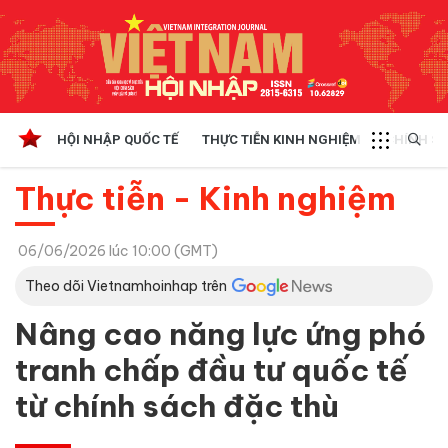
HỘI NHẬP QUỐC TẾ
THỰC TIỄN KINH NGHIỆM
CHÍNH SÁ
Thực tiễn - Kinh nghiệm
06/06/2026 lúc 10:00 (GMT)
Theo dõi Vietnamhoinhap trên
Nâng cao năng lực ứng phó
tranh chấp đầu tư quốc tế
từ chính sách đặc thù