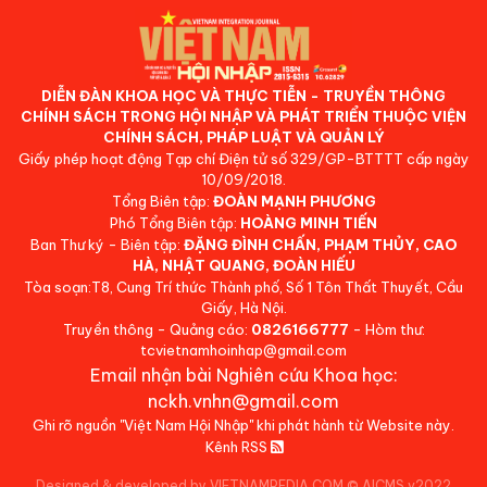
DIỄN ĐÀN KHOA HỌC VÀ THỰC TIỄN - TRUYỀN THÔNG
CHÍNH SÁCH TRONG HỘI NHẬP VÀ PHÁT TRIỂN THUỘC VIỆN
CHÍNH SÁCH, PHÁP LUẬT VÀ QUẢN LÝ
Giấy phép hoạt động Tạp chí Điện tử số 329/GP-BTTTT cấp ngày
10/09/2018.
Tổng Biên tập:
ĐOÀN MẠNH PHƯƠNG
Phó Tổng Biên tập:
HOÀNG MINH TIẾN
Ban Thư ký - Biên tập:
ĐẶNG ĐÌNH CHẤN, PHẠM THỦY, CAO
HÀ, NHẬT QUANG, ĐOÀN HIẾU
Tòa soạn:T8, Cung Trí thức Thành phố, Số 1 Tôn Thất Thuyết, Cầu
Giấy, Hà Nội.
Truyền thông - Quảng cáo:
0826166777
- Hòm thư:
tcvietnamhoinhap@gmail.com
Email nhận bài Nghiên cứu Khoa học:
nckh.vnhn@gmail.com
Ghi rõ nguồn "Việt Nam Hội Nhập" khi phát hành từ Website này.
Kênh RSS
Designed & developed by VIETNAMPEDIA.COM
©
AICMS v2022