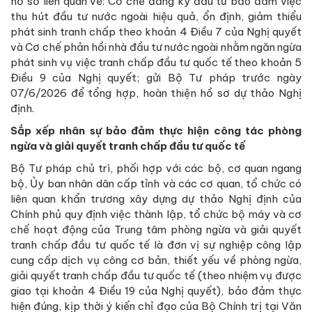
hồ sơ liên quan về: Cơ chế đăng ký đầu tư bảo đảm việc
thu hút đầu tư nước ngoài hiệu quả, ổn định, giảm thiểu
phát sinh tranh chấp theo khoản 4 Điều 7 của Nghị quyết
và Cơ chế phản hồi nhà đầu tư nước ngoài nhằm ngăn ngừa
phát sinh vụ việc tranh chấp đầu tư quốc tế theo khoản 5
Điều 9 của Nghị quyết; gửi Bộ Tư pháp trước ngày
07/6/2026 để tổng hợp, hoàn thiện hồ sơ dự thảo Nghị
định.
Sắp xếp nhân sự bảo đảm thực hiện công tác phòng
ngừa và giải quyết tranh chấp đầu tư quốc tế
Bộ Tư pháp chủ trì, phối hợp với các bộ, cơ quan ngang
bộ, Ủy ban nhân dân cấp tỉnh và các cơ quan, tổ chức có
liên quan khẩn trương xây dựng dự thảo Nghị định của
Chính phủ quy định việc thành lập, tổ chức bộ máy và cơ
chế hoạt động của Trung tâm phòng ngừa và giải quyết
tranh chấp đầu tư quốc tế là đơn vị sự nghiệp công lập
cung cấp dịch vụ công cơ bản, thiết yếu về phòng ngừa,
giải quyết tranh chấp đầu tư quốc tế (theo nhiệm vụ được
giao tại khoản 4 Điều 19 của Nghị quyết), bảo đảm thực
hiện đúng, kịp thời ý kiến chỉ đạo của Bộ Chính trị tại Văn