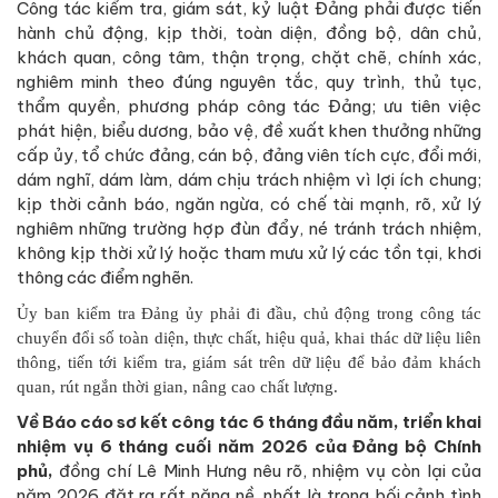
Công tác kiểm tra, giám sát, kỷ luật Đảng phải được tiến
hành chủ động, kịp thời, toàn diện, đồng bộ, dân chủ,
khách quan, công tâm, thận trọng, chặt chẽ, chính xác,
nghiêm minh theo đúng nguyên tắc, quy trình, thủ tục,
thẩm quyền, phương pháp công tác Đảng; ưu tiên việc
phát hiện, biểu dương, bảo vệ, đề xuất khen thưởng những
cấp ủy, tổ chức đảng, cán bộ, đảng viên tích cực, đổi mới,
dám nghĩ, dám làm, dám chịu trách nhiệm vì lợi ích chung;
kịp thời cảnh báo, ngăn ngừa, có chế tài mạnh, rõ, xử lý
nghiêm những trường hợp đùn đẩy, né tránh trách nhiệm,
không kịp thời xử lý hoặc tham mưu xử lý các tồn tại, khơi
thông các điểm nghẽn.
Ủy ban kiểm tra Đảng ủy phải đi đầu, chủ động trong công tác
chuyển đổi số toàn diện, thực chất, hiệu quả, khai thác dữ liệu liên
thông, tiến tới kiểm tra, giám sát trên dữ liệu để bảo đảm khách
quan, rút ngắn thời gian, nâng cao chất lượng.
Về Báo cáo sơ kết công tác 6 tháng đầu năm, triển khai
nhiệm vụ 6 tháng cuối năm 2026 của Đảng bộ Chính
phủ,
đồng chí Lê Minh Hưng nêu rõ, nhiệm vụ còn lại của
năm 2026 đặt ra rất nặng nề, nhất là trong bối cảnh tình