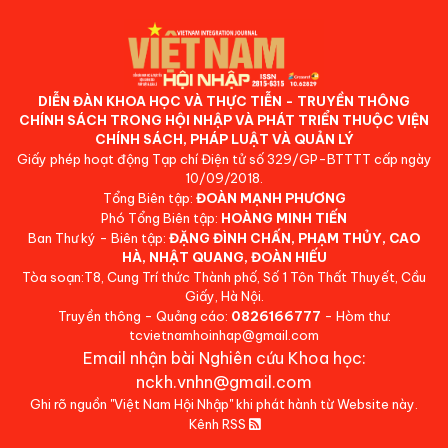
DIỄN ĐÀN KHOA HỌC VÀ THỰC TIỄN - TRUYỀN THÔNG
CHÍNH SÁCH TRONG HỘI NHẬP VÀ PHÁT TRIỂN THUỘC VIỆN
CHÍNH SÁCH, PHÁP LUẬT VÀ QUẢN LÝ
Giấy phép hoạt động Tạp chí Điện tử số 329/GP-BTTTT cấp ngày
10/09/2018.
Tổng Biên tập:
ĐOÀN MẠNH PHƯƠNG
Phó Tổng Biên tập:
HOÀNG MINH TIẾN
Ban Thư ký - Biên tập:
ĐẶNG ĐÌNH CHẤN, PHẠM THỦY, CAO
HÀ, NHẬT QUANG, ĐOÀN HIẾU
Tòa soạn:T8, Cung Trí thức Thành phố, Số 1 Tôn Thất Thuyết, Cầu
Giấy, Hà Nội.
Truyền thông - Quảng cáo:
0826166777
- Hòm thư:
tcvietnamhoinhap@gmail.com
Email nhận bài Nghiên cứu Khoa học:
nckh.vnhn@gmail.com
Ghi rõ nguồn "Việt Nam Hội Nhập" khi phát hành từ Website này.
Kênh RSS