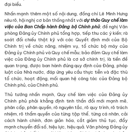
đại biểu.
Nhấn mạnh thêm một số nội dung, đồng chí Lê Minh Hưng
nêu rõ, hội nghị cơ bản thống nhất với
dự thảo Quy chế làm
việc của Ban Chấp hành Đảng bộ Chính phủ
; đề nghị Văn
phòng Đảng ủy Chính phủ tổng hợp, tiếp thu các ý kiến; rà
soát đối chiếu thật kỹ với các Quyết định mới của Bộ
Chính trị về chức năng, nhiệm vụ, tổ chức bộ máy của
Đảng ủy Chính phủ và Quy chế mẫu; bảo đảm Quy chế làm
việc của Đảng ủy Chính phủ là cơ sở chính trị, là tiền đề
quan trọng, được ban hành đúng quy định của Đảng, pháp
luật của Nhà nước, đáp ứng yêu cầu thực tiễn và đặc thù
tổ chức, hoạt động, mối quan hệ công tác của Đảng bộ
Chính phủ, của Chính phủ.
Thủ tướng nhấn mạnh, Quy chế làm việc của Đảng ủy
Chính phủ phải khẳng định tinh thần đổi mới mạnh mẽ,
phân cấp, phân quyền, rõ nguyên tắc, rõ quy trình, rõ trách
nhiệm, rõ thẩm quyền của từng tập thể, từng cá nhân, cải
cách hành chính, đơn giản hóa, cắt giảm thủ tục, đẩy
mạnh chuyển đổi số, hiệu lực, hiệu quả. Văn phòng Đảng ủy