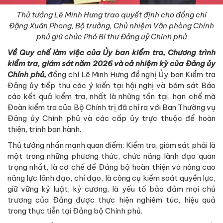
Thủ tướng Lê Minh Hưng trao quyết định cho đồng chí
Đặng Xuân Phong, Bộ trưởng, Chủ nhiệm Văn phòng Chính
phủ giữ chức Phó Bí thư Đảng uỷ Chính phủ
Về Quy chế làm việc của Ủy ban kiểm tra, Chương trình
kiểm tra, giám sát năm 2026 và cả nhiệm kỳ của Đảng ủy
Chính phủ,
đồng chí Lê Minh Hưng đề nghị Ủy ban Kiểm tra
Đảng ủy tiếp thu các ý kiến tại hội nghị và bám sát Báo
cáo kết quả kiểm tra, nhất là những tồn tại, hạn chế mà
Đoàn kiểm tra của Bộ Chính trị đã chỉ ra với Ban Thường vụ
Đảng ủy Chính phủ và các cấp ủy trực thuộc để hoàn
thiện, trình ban hành.
Thủ tướng nhấn mạnh quan điểm: Kiểm tra, giám sát phải là
một trong những phương thức, chức năng lãnh đạo quan
trọng nhất, là cơ chế để Đảng bộ hoàn thiện và nâng cao
năng lực lãnh đạo, chỉ đạo, là công cụ kiểm soát quyền lực,
giữ vững kỷ luật, kỷ cương, là yếu tố bảo đảm mọi chủ
trương của Đảng được thực hiện nghiêm túc, hiệu quả
trong thực tiễn tại Đảng bộ Chính phủ.