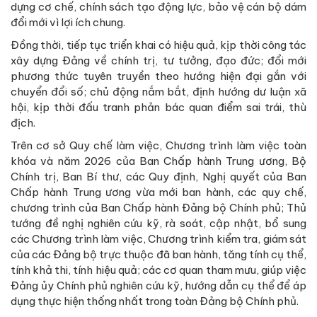
dựng cơ chế, chính sách tạo động lực, bảo vệ cán bộ dám
đổi mới vì lợi ích chung.
Đồng thời, tiếp tục triển khai có hiệu quả, kịp thời công tác
xây dựng Đảng về chính trị, tư tưởng, đạo đức; đổi mới
phương thức tuyên truyền theo hướng hiện đại gắn với
chuyển đổi số; chủ động nắm bắt, định hướng dư luận xã
hội, kịp thời đấu tranh phản bác quan điểm sai trái, thù
địch.
Trên cơ sở Quy chế làm việc, Chương trình làm việc toàn
khóa và năm 2026 của Ban Chấp hành Trung ương, Bộ
Chính trị, Ban Bí thư, các Quy định, Nghị quyết của Ban
Chấp hành Trung ương vừa mới ban hành, các quy chế,
chương trình của Ban Chấp hành Đảng bộ Chính phủ; Thủ
tướng đề nghị nghiên cứu kỹ, rà soát, cập nhật, bổ sung
các Chương trình làm việc, Chương trình kiểm tra, giám sát
của các Đảng bộ trực thuộc đã ban hành, tăng tính cụ thể,
tính khả thi, tính hiệu quả; các cơ quan tham mưu, giúp việc
Đảng ủy Chính phủ nghiên cứu kỹ, hướng dẫn cụ thể để áp
dụng thực hiện thống nhất trong toàn Đảng bộ Chính phủ.