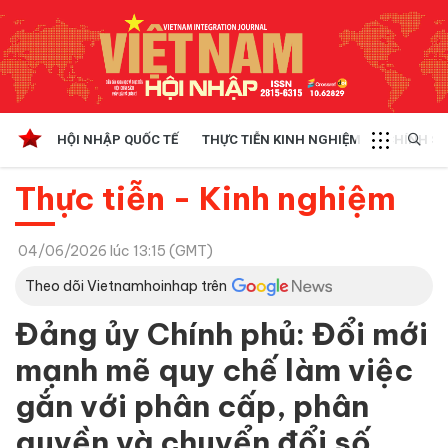
HỘI NHẬP QUỐC TẾ
THỰC TIỄN KINH NGHIỆM
CHÍNH SÁ
Thực tiễn - Kinh nghiệm
04/06/2026 lúc 13:15 (GMT)
Theo dõi Vietnamhoinhap trên
Đảng ủy Chính phủ: Đổi mới
mạnh mẽ quy chế làm việc
gắn với phân cấp, phân
quyền và chuyển đổi số