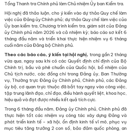
Tổng Thanh tra Chính phủ làm Chủ nhiệm Ủy ban Kiểm tra.
Hội nghị đã thảo luận, cho ý kiến vào dự thảo Quy chế làm
việc của Đảng ủy Chính phủ; dự thảo Quy chế làm việc của
Ủy ban kiểm tra, Chương trình kiểm tra, giám sát của Đảng
ủy Chính phủ năm 2026 và cả nhiệm kỳ; báo cáo sơ kết 6
tháng đầu năm và triển khai thực hiện nhiệm vụ 6 tháng
cuối năm của Đảng bộ Chính phủ.
Theo các báo cáo, ý kiến tại hội nghị,
trong gần 2 tháng
vừa qua, ngay sau khi có các Quyết định chỉ định của Bộ
Chính trị, bầu và phê chuẩn của Quốc hội, bổ nhiệm của
Chủ tịch nước, các đồng chí trong Đảng ủy, Ban Thường
vụ, Thường trực Đảng ủy Chính phủ, Chính phủ, các Đảng
ủy bộ, cơ quan trực thuộc đã bắt tay ngay vào công việc,
tập trung lãnh đạo, chỉ đạo, điều hành quyết liệt, khoa học,
hiệu quả và đạt được nhiều kết quả tích cực.
Trong 6 tháng đầu năm, Đảng ủy Chính phủ, Chính phủ đã
thực hiện tốt các nhiệm vụ công tác xây dựng Đảng và
phát triển kinh tế - xã hội, ổn định kinh tế vĩ mô, phục vụ
mục tiêu tăng trưởng 2 con số, bảo đảm quốc phòng, an