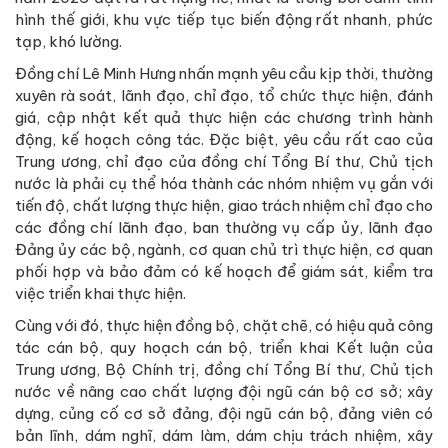
hình thế giới, khu vực tiếp tục biến động rất nhanh, phức
tạp, khó lường.
Đồng chí Lê Minh Hưng nhấn mạnh yêu cầu kịp thời, thường
xuyên rà soát, lãnh đạo, chỉ đạo, tổ chức thực hiện, đánh
giá, cập nhật kết quả thực hiện các chương trình hành
động, kế hoạch công tác. Đặc biệt, yêu cầu rất cao của
Trung ương, chỉ đạo của đồng chí Tổng Bí thư, Chủ tịch
nước là phải cụ thể hóa thành các nhóm nhiệm vụ gắn với
tiến độ, chất lượng thực hiện, giao trách nhiệm chỉ đạo cho
các đồng chí lãnh đạo, ban thường vụ cấp ủy, lãnh đạo
Đảng ủy các bộ, ngành, cơ quan chủ trì thực hiện, cơ quan
phối hợp và bảo đảm có kế hoạch để giám sát, kiểm tra
việc triển khai thực hiện.
Cùng với đó, thực hiện đồng bộ, chặt chẽ, có hiệu quả công
tác cán bộ, quy hoạch cán bộ, triển khai Kết luận của
Trung ương, Bộ Chính trị, đồng chí Tổng Bí thư, Chủ tịch
nước về nâng cao chất lượng đội ngũ cán bộ cơ sở; xây
dựng, củng cố cơ sở đảng, đội ngũ cán bộ, đảng viên có
bản lĩnh, dám nghĩ, dám làm, dám chịu trách nhiệm, xây