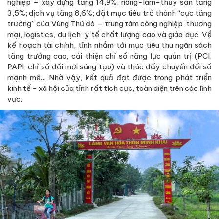
nghiệp – xây dựng tăng 14,9%; nông-lâm-thủy sản tăng
3,5%; dịch vụ tăng 8,6%; đặt mục tiêu trở thành “cực tăng
trưởng” của Vùng Thủ đô — trung tâm công nghiệp, thương
mại, logistics, du lịch, y tế chất lượng cao và giáo dục. Về
kế hoạch tài chính, tỉnh nhắm tới mục tiêu thu ngân sách
tăng trưởng cao, cải thiện chỉ số năng lực quản trị (PCI,
PAPI, chỉ số đổi mới sáng tạo) và thúc đẩy chuyển đổi số
mạnh mẽ… Nhờ vậy, kết quả đạt được trong phát triển
kinh tế - xã hội của tỉnh rất tích cực, toàn diện trên các lĩnh
vực.