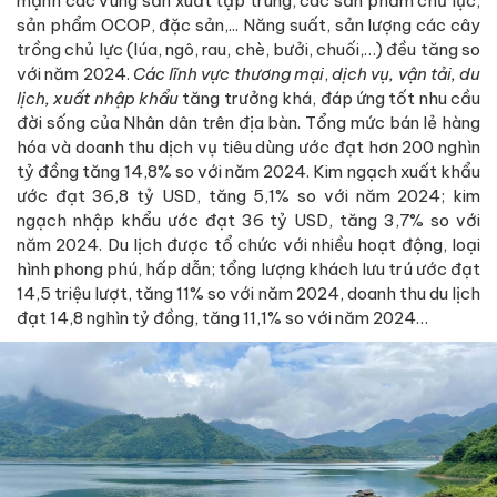
mạnh các vùng sản xuất tập trung, các sản phẩm chủ lực,
sản phẩm OCOP, đặc sản,... Năng suất, sản lượng các cây
trồng chủ lực (lúa, ngô, rau, chè, bưởi, chuối,…) đều tăng so
với năm 2024.
Các lĩnh vực thương mại
,
dịch vụ, vận tải, du
lịch, xuất nhập khẩu
tăng trưởng khá, đáp ứng tốt nhu cầu
đời sống của Nhân dân trên địa bàn. Tổng mức bán lẻ hàng
hóa và doanh thu dịch vụ tiêu dùng ước đạt hơn 200 nghìn
tỷ đồng tăng 14,8% so với năm 2024. Kim ngạch xuất khẩu
ước đạt 36,8 tỷ USD, tăng 5,1% so với năm 2024; kim
ngạch nhập khẩu ước đạt 36 tỷ USD, tăng 3,7% so với
năm 2024. Du lịch được tổ chức với nhiều hoạt động, loại
hình phong phú, hấp dẫn; tổng lượng khách lưu trú ước đạt
14,5 triệu lượt, tăng 11% so với năm 2024, doanh thu du lịch
đạt 14,8 nghìn tỷ đồng, tăng 11,1% so với năm 2024…