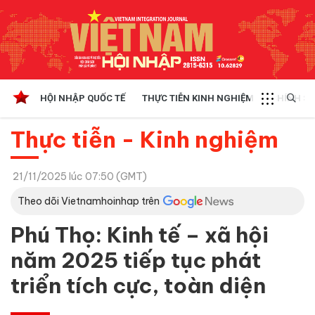
HỘI NHẬP QUỐC TẾ
THỰC TIỄN KINH NGHIỆM
CHÍNH SÁ
Thực tiễn - Kinh nghiệm
21/11/2025 lúc 07:50 (GMT)
Theo dõi Vietnamhoinhap trên
Phú Thọ: Kinh tế – xã hội
năm 2025 tiếp tục phát
triển tích cực, toàn diện