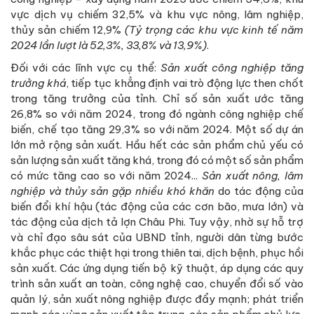
vực dịch vụ chiếm 32,5% và khu vực nông, lâm nghiệp,
thủy sản chiếm 12,9%
(Tỷ trọng các khu vực kinh tế năm
2024 lần lượt là 52,3%, 33,8% và 13,9%)
.
Đối với các lĩnh vực cụ thể:
Sản xuất công nghiệp tăng
trưởng khá
, tiếp tục khẳng định vai trò động lực then chốt
trong tăng trưởng của tỉnh. Chỉ số sản xuất ước tăng
26,8% so với năm 2024, trong đó ngành công nghiệp chế
biến, chế tạo tăng 29,3% so với năm 2024. Một số dự án
lớn mở rộng sản xuất. Hầu hết các sản phẩm chủ yếu có
sản lượng sản xuất tăng khá, trong đó có một số sản phẩm
có mức tăng cao so với năm 2024...
Sản xuất nông, lâm
nghiệp và thủy sản gặp nhiều khó khăn
do tác động của
biến đổi khí hậu (tác động của các cơn bão, mưa lớn) và
tác động của dịch tả lợn Châu Phi. Tuy vậy, nhờ sự hỗ trợ
và chỉ đạo sâu sát của UBND tỉnh, người dân từng bước
khắc phục các thiệt hại trong thiên tai, dịch bệnh, phục hồi
sản xuất. Các ứng dụng tiến bộ kỹ thuật, áp dụng các quy
trình sản xuất an toàn, công nghệ cao, chuyển đổi số vào
quản lý, sản xuất nông nghiệp được đẩy mạnh; phát triển