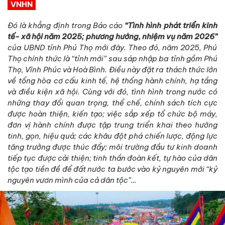
VNHN
Đó là khẳng định trong Báo cáo
“
Tình hình
ph
át tri
ển
kinh
t
ế- x
ã h
ội năm 202
5
; phương hướng, nhiệm vụ năm 202
6”
của UBND tỉnh Phú Thọ mới đây. Theo đó, n
ăm 2025, Phú
Thọ chính thức là “tỉnh mới” sau sáp nhập ba tỉnh gồm Phú
Thọ, Vĩnh Phúc và Hoà Bình. Điều này đặt ra thách thức lớn
về tổng hòa cơ cấu kinh tế, hệ thống hành chính, hạ tầng
và điều kiện xã hội. Cùng với đó,
tình hình trong nước có
những thay đổi quan trọng,
thể chế, chính sách tích cực
được hoàn thiện, kiến tạo; việc sắp xếp tổ chức bộ máy,
đơn vị hành chính được tập trung triển khai theo hướng
tinh, gọn, hiệu quả; các khâu đột phá chiến lược, động lực
tăng trưởng được thúc đẩy; môi trường đầu tư kinh doanh
tiếp tục được cải thiện; tinh thần đoàn kết, tự hào của dân
tộc tạo tiền đề để đất nước ta bước vào kỷ nguyên mới “kỷ
nguyên vươn mình của cả dân tộc”…