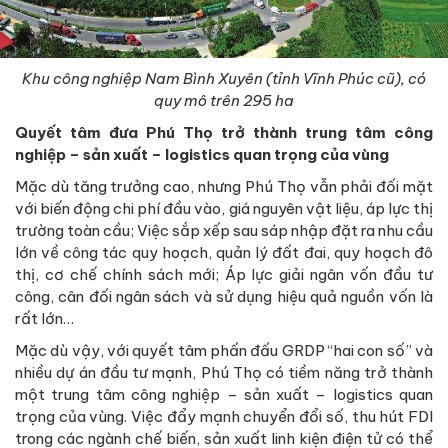
Khu công nghiệp Nam Bình Xuyên (tỉnh Vĩnh Phúc cũ), có
quy mô trên 295 ha
Quyết tâm đưa Phú Thọ trở thành trung tâm công
nghiệp – sản xuất – logistics quan trọng của vùng
Mặc dù tăng trưởng cao, nhưng Phú Thọ vẫn phải đối mặt
với biến động chi phí đầu vào, giá nguyên vật liệu, áp lực thị
trường toàn cầu; Việc sắp xếp sau sáp nhập đặt ra nhu cầu
lớn về công tác quy hoạch, quản lý đất đai, quy hoạch đô
thị, cơ chế chính sách mới; Áp lực giải ngân vốn đầu tư
công, cân đối ngân sách và sử dụng hiệu quả nguồn vốn là
rất lớn…
Mặc dù vậy, với quyết tâm phấn đấu GRDP “hai con số” và
nhiều dự án đầu tư mạnh, Phú Thọ có tiềm năng trở thành
một trung tâm công nghiệp – sản xuất – logistics quan
trọng của vùng. Việc đẩy mạnh chuyển đổi số, thu hút FDI
trong các ngành chế biến, sản xuất linh kiện điện tử có thể