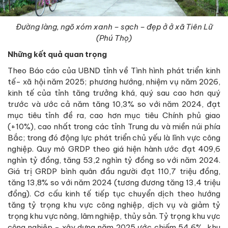
Đường làng, ngõ xóm xanh – sạch – đẹp ở ở xã Tiên Lữ
(Phú Thọ)
Những kết quả quan trọng
Theo Báo cáo của UBND tỉnh về Tình hình phát triển kinh
tế- xã hội năm 2025; phương hướng, nhiệm vụ năm 2026,
kinh tế của tỉnh tăng trưởng khá, quý sau cao hơn quý
trước và ước cả năm tăng 10,3% so với năm 2024, đạt
mục tiêu tỉnh đề ra, cao hơn mục tiêu Chính phủ giao
(+10%), cao nhất trong các tỉnh Trung du và miền núi phía
Bắc; trong đó động lực phát triển chủ yếu là lĩnh vực công
nghiệp. Quy mô GRDP theo giá hiện hành ước đạt 409,6
nghìn tỷ đồng, tăng 53,2 nghìn tỷ đồng so với năm 2024.
Giá trị GRDP bình quân đầu người đạt 110,7 triệu đồng,
tăng 13,8% so với năm 2024 (tương đương tăng 13,4 triệu
đồng). Cơ cấu kinh tế tiếp tục chuyển dịch theo hướng
tăng tỷ trọng khu vực công nghiệp, dịch vụ và giảm tỷ
trọng khu vực nông, lâm nghiệp, thủy sản. Tỷ trọng khu vực
công nghiệp - xây dựng năm 2025 ước chiếm 54,6%, khu