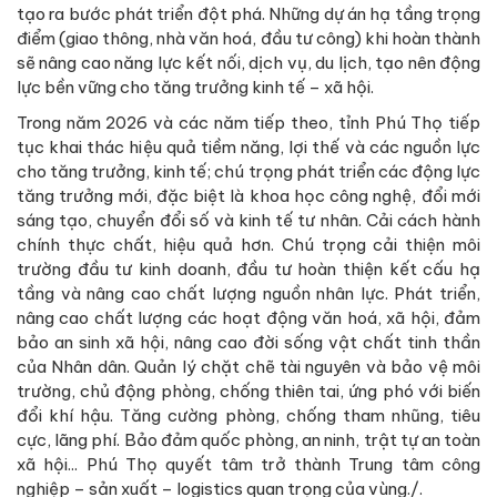
tạo ra bước phát triển đột phá. Những dự án hạ tầng trọng
điểm (giao thông, nhà văn hoá, đầu tư công) khi hoàn thành
sẽ nâng cao năng lực kết nối, dịch vụ, du lịch, tạo nên động
lực bền vững cho tăng trưởng kinh tế – xã hội.
Trong năm 2026 và các năm tiếp theo, tỉnh Phú Thọ tiếp
tục khai thác hiệu quả tiềm năng, lợi thế và các nguồn lực
cho tăng trưởng, kinh tế; chú trọng phát triển các động lực
tăng trưởng mới, đặc biệt là khoa học công nghệ, đổi mới
sáng tạo, chuyển đổi số và kinh tế tư nhân. Cải cách hành
chính thực chất, hiệu quả hơn. Chú trọng cải thiện môi
trường đầu tư kinh doanh, đầu tư hoàn thiện kết cấu hạ
tầng và nâng cao chất lượng nguồn nhân lực. Phát triển,
nâng cao chất lượng các hoạt động văn hoá, xã hội, đảm
bảo an sinh xã hội, nâng cao đời sống vật chất tinh thần
của Nhân dân. Quản lý chặt chẽ tài nguyên và bảo vệ môi
trường, chủ động phòng, chống thiên tai, ứng phó với biến
đổi khí hậu. Tăng cường phòng, chống tham nhũng, tiêu
cực, lãng phí. Bảo đảm quốc phòng, an ninh, trật tự an toàn
xã hội... Phú Thọ quyết tâm trở thành Trung tâm công
nghiệp – sản xuất – logistics quan trọng của vùng./.