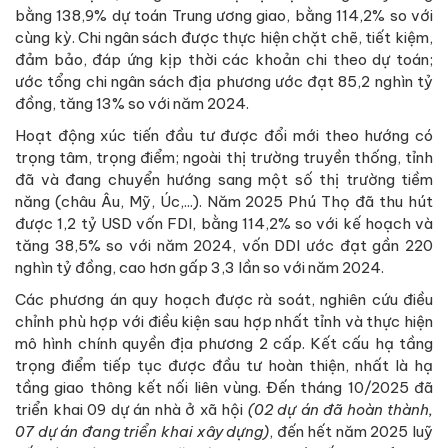
bằng 138,9% dự toán Trung ương giao, bằng 114,2% so với
cùng kỳ. Chi ngân sách được thực hiện chặt chẽ, tiết kiệm,
đảm bảo, đáp ứng kịp thời các khoản chi theo dự toán;
ước tổng chi ngân sách địa phương ước đạt 85,2 nghìn tỷ
đồng, tăng 13% so với năm 2024.
Hoạt động xúc tiến đầu tư được đổi mới theo hướng có
trọng tâm, trọng điểm; ngoài thị trường truyền thống, tỉnh
đã và đang chuyển hướng sang một số thị trường tiềm
năng (châu Âu, Mỹ, Úc,...). Năm 2025 Phú Thọ đã thu hút
được 1,2 tỷ USD vốn FDI, bằng 114,2% so với kế hoạch và
tăng 38,5% so với năm 2024, vốn DDI ước đạt gần 220
nghìn tỷ đồng, cao hơn gấp 3,3 lần so với năm 2024.
Các phương án quy hoạch được rà soát, nghiên cứu điều
chỉnh phù hợp với điều kiện sau hợp nhất tỉnh và thực hiện
mô hình chính quyền địa phương 2 cấp. Kết cấu hạ tầng
trọng điểm tiếp tục được đầu tư hoàn thiện, nhất là hạ
tầng giao thông kết nối liên vùng. Đến tháng 10/2025 đã
triển khai 09 dự án nhà ở xã hội
(02 dự án đã hoàn thành,
07 dự án đang triển khai xây dựng)
, đến hết năm 2025 luỹ