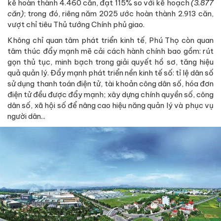
kế hoàn thành 4.460 căn, đạt 115% so với kế hoạch
(3.877
căn)
; trong đó, riêng năm 2025 ước hoàn thành 2.913 căn,
vượt chỉ tiêu Thủ tướng Chính phủ giao.
Không chỉ quan tâm phát triển kinh tế, Phú Thọ còn quan
tâm thúc đẩy mạnh mẽ cải cách hành chính bao gồm: rút
gọn thủ tục, minh bạch trong giải quyết hồ sơ, tăng hiệu
quả quản lý. Đẩy mạnh phát triển nền kinh tế số: tỉ lệ dân số
sử dụng thanh toán điện tử, tài khoản công dân số, hóa đơn
điện tử đều được đẩy mạnh; xây dựng chính quyền số, công
dân số, xã hội số để nâng cao hiệu năng quản lý và phục vụ
người dân...