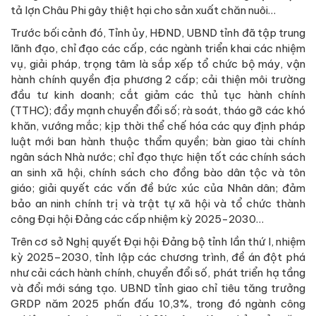
tả lợn Châu Phi gây thiệt hại cho sản xuất chăn nuôi…
Trước bối cảnh đó, Tỉnh ủy, HĐND, UBND tỉnh đã tập trung
lãnh đạo, chỉ đạo các cấp, các ngành triển khai các nhiệm
vụ, giải pháp, trọng tâm là sắp xếp tổ chức bộ máy, vận
hành chính quyền địa phương 2 cấp; cải thiện môi trường
đầu tư kinh doanh; cắt giảm các thủ tục hành chính
(TTHC); đẩy mạnh chuyển đổi số; rà soát, tháo gỡ các khó
khăn, vướng mắc; kịp thời thể chế hóa các quy định pháp
luật mới ban hành thuộc thẩm quyền; bàn giao tài chính
ngân sách Nhà nước; chỉ đạo thực hiện tốt các chính sách
an sinh xã hội, chính sách cho đồng bào dân tộc và tôn
giáo; giải quyết các vấn đề bức xúc của Nhân dân; đảm
bảo an ninh chính trị và trật tự xã hội và tổ chức thành
công Đại hội Đảng các cấp nhiệm kỳ 2025-2030…
Trên cơ sở Nghị quyết Đại hội Đảng bộ tỉnh lần thứ I, nhiệm
kỳ 2025–2030, tỉnh lập các chương trình, đề án đột phá
như cải cách hành chính, chuyển đổi số, phát triển hạ tầng
và đổi mới sáng tạo. UBND tỉnh giao chỉ tiêu tăng trưởng
GRDP năm 2025 phấn đấu 10,3%, trong đó ngành công