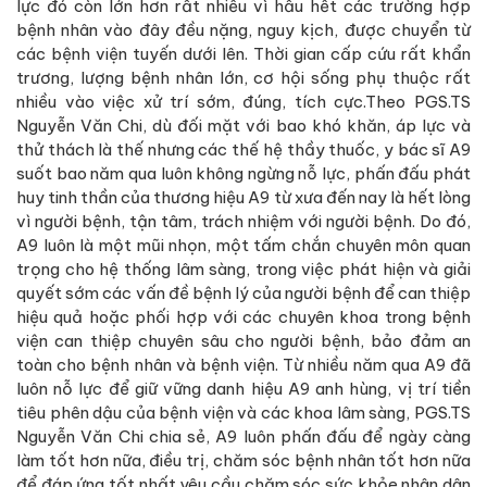
lực đó còn lớn hơn rất nhiều vì hầu hết các trường hợp
bệnh nhân vào đây đều nặng, nguy kịch, được chuyển từ
các bệnh viện tuyến dưới lên. Thời gian cấp cứu rất khẩn
trương, lượng bệnh nhân lớn, cơ hội sống phụ thuộc rất
nhiều vào việc xử trí sớm, đúng, tích cực.Theo PGS.TS
Nguyễn Văn Chi, dù đối mặt với bao khó khăn, áp lực và
thử thách là thế nhưng các thế hệ thầy thuốc, y bác sĩ A9
suốt bao năm qua luôn không ngừng nỗ lực, phấn đấu phát
huy tinh thần của thương hiệu A9 từ xưa đến nay là hết lòng
vì người bệnh, tận tâm, trách nhiệm với người bệnh. Do đó,
A9 luôn là một mũi nhọn, một tấm chắn chuyên môn quan
trọng cho hệ thống lâm sàng, trong việc phát hiện và giải
quyết sớm các vấn đề bệnh lý của người bệnh để can thiệp
hiệu quả hoặc phối hợp với các chuyên khoa trong bệnh
viện can thiệp chuyên sâu cho người bệnh, bảo đảm an
toàn cho bệnh nhân và bệnh viện. Từ nhiều năm qua A9 đã
luôn nỗ lực để giữ vững danh hiệu A9 anh hùng, vị trí tiền
tiêu phên dậu của bệnh viện và các khoa lâm sàng, PGS.TS
Nguyễn Văn Chi chia sẻ, A9 luôn phấn đấu để ngày càng
làm tốt hơn nữa, điều trị, chăm sóc bệnh nhân tốt hơn nữa
để đáp ứng tốt nhất yêu cầu chăm sóc sức khỏe nhân dân