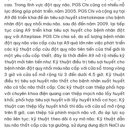
cao. Trong lĩnh vực đột quỵ não, PGS Chi cũng có nhiều nỗ
lực đóng góp phát triển, năm 2005, PGS Chi và cộng sự tại
A9 đã triển khai đề án tiêu sợi huyết stretokinase cho bệnh
nhân đột quỵ nhồi máu não, sau đó đến năm 2009, lại tiếp
tục cùng A9 triển khai tiêu sợi huyết cho bệnh nhân đột
quỵ với Alteplase. PGS Chi chia sẻ, do số lượng bệnh nhân
đột quỵ não vào cấp cứu tại A9 quá lớn nên việc phát triển
các kỹ thuật cấp cứu đột quỵ não tiên tiến của thế giới là
một yêu cầu cấp thiết, đây là thời điểm A9 nở rộ nhiều kỹ
thuật mới tiên tiến như: Kỹ thuật điều trị tiêu sợi huyết cho
bệnh nhân đột quỵ nhồi máu não cấp với cửa sổ trong vòng
3 giờ và cửa sổ mở rộng từ 3 đến dưới 4,5 giờ; Kỹ thuật
điều trị tiêu sợi huyết não thất cho bệnh nhân xuất huyết
não có tắc não thất cấp; Các kỹ thuật can thiệp phối hợp
với chuyên khoa điện quang can thiệp mạch não lấy huyết
khối, phối hợp tiêu sợi huyết với lấy huyết khối cơ học; Kỹ
thuật can thiệp lấy huyết khối thì dầu với cửa sổ mở rộng
trên 8 giờ, can thiệp túi phình mạch não vỡ, đo áp lực sọ
não liên tục; kỹ thuật theo dõi ô xy mô não; Kỹ thuật dẫn
lưu não thất cấp cứu tại giường, sử dụng dung dịch NaCl ưu