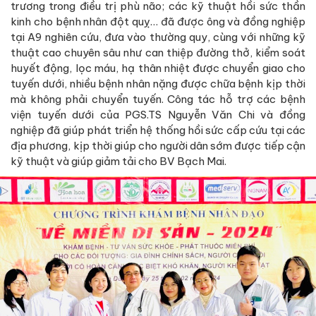
trương trong điều trị phù não; các kỹ thuật hồi sức thần
kinh cho bệnh nhân đột quỵ… đã được ông và đồng nghiệp
tại A9 nghiên cứu, đưa vào thường quy, cùng với những kỹ
thuật cao chuyên sâu như can thiệp đường thở, kiểm soát
huyết động, lọc máu, hạ thân nhiệt được chuyển giao cho
tuyến dưới, nhiều bệnh nhân nặng được chữa bệnh kịp thời
mà không phải chuyển tuyến. Công tác hỗ trợ các bệnh
viện tuyến dưới của PGS.TS Nguyễn Văn Chi và đồng
nghiệp đã giúp phát triển hệ thống hồi sức cấp cứu tại các
địa phương, kịp thời giúp cho người dân sớm được tiếp cận
kỹ thuật và giúp giảm tải cho BV Bạch Mai.