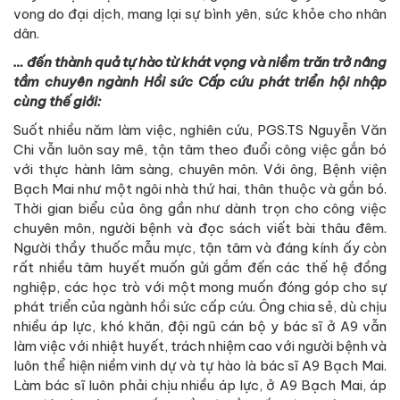
vong do đại dịch, mang lại sự bình yên, sức khỏe cho nhân
dân.
… đến thành quả tự hào từ khát vọng và niềm trăn trở nâng
tầm chuyên ngành Hồi sức Cấp cứu phát triển hội nhập
cùng thế giới:
Suốt nhiều năm làm việc, nghiên cứu, PGS.TS Nguyễn Văn
Chi vẫn luôn say mê, tận tâm theo đuổi công việc gắn bó
với thực hành lâm sàng, chuyên môn. Với ông, Bệnh viện
Bạch Mai như một ngôi nhà thứ hai, thân thuộc và gắn bó.
Thời gian biểu của ông gần như dành trọn cho công việc
chuyên môn, người bệnh và đọc sách viết bài thâu đêm.
Người thầy thuốc mẫu mực, tận tâm và đáng kính ấy còn
rất nhiều tâm huyết muốn gửi gắm đến các thế hệ đồng
nghiệp, các học trò với một mong muốn đóng góp cho sự
phát triển của ngành hồi sức cấp cứu. Ông chia sẻ, dù chịu
nhiều áp lực, khó khăn, đội ngũ cán bộ y bác sĩ ở A9 vẫn
làm việc với nhiệt huyết, trách nhiệm cao với người bệnh và
luôn thể hiện niềm vinh dự và tự hào là bác sĩ A9 Bạch Mai.
Làm bác sĩ luôn phải chịu nhiều áp lực, ở A9 Bạch Mai, áp