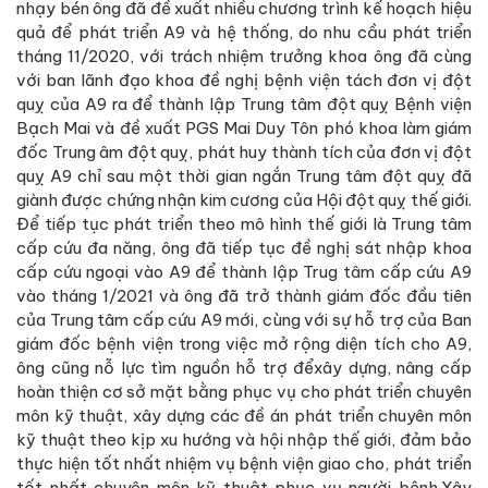
nhạy bén ông đã đề xuất nhiều chương trình kế hoạch hiệu
quả để phát triển A9 và hệ thống, do nhu cầu phát triển
tháng 11/2020, với trách nhiệm trưởng khoa ông đã cùng
với ban lãnh đạo khoa đề nghị bệnh viện tách đơn vị đột
quỵ của A9 ra để thành lập Trung tâm đột quỵ Bệnh viện
Bạch Mai và đề xuất PGS Mai Duy Tôn phó khoa làm giám
đốc Trung âm đột quỵ, phát huy thành tích của đơn vị đột
quỵ A9 chỉ sau một thời gian ngắn Trung tâm đột quỵ đã
giành được chứng nhận kim cương của Hội đột quỵ thế giới.
Để tiếp tục phát triển theo mô hình thế giới là Trung tâm
cấp cứu đa năng, ông đã tiếp tục đề nghị sát nhập khoa
cấp cứu ngoại vào A9 để thành lập Trug tâm cấp cứu A9
vào tháng 1/2021 và ông đã trở thành giám đốc đầu tiên
của Trung tâm cấp cứu A9 mới, cùng với sự hỗ trợ của Ban
giám đốc bệnh viện trong việc mở rộng diện tích cho A9,
ông cũng nỗ lực tìm nguồn hỗ trợ đểxây dựng, nâng cấp
hoàn thiện cơ sở mặt bằng phục vụ cho phát triển chuyên
môn kỹ thuật, xây dựng các đề án phát triển chuyên môn
kỹ thuật theo kịp xu hướng và hội nhập thế giới, đảm bảo
thực hiện tốt nhất nhiệm vụ bệnh viện giao cho, phát triển
tốt nhất chuyên môn kỹ thuật phục vụ người bệnh.Xây