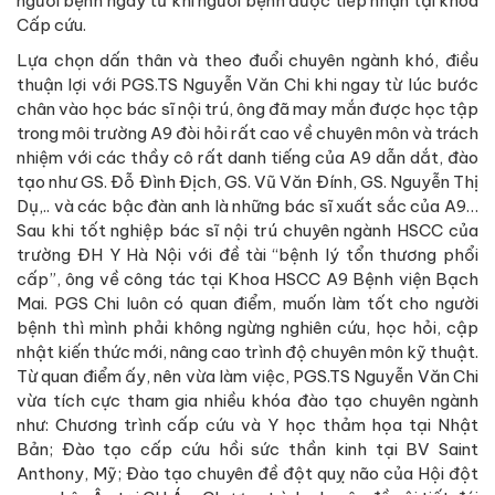
người bệnh ngay từ khi người bệnh được tiếp nhận tại khoa
Cấp cứu.
Lựa chọn dấn thân và theo đuổi chuyên ngành khó, điều
thuận lợi với PGS.TS Nguyễn Văn Chi khi ngay từ lúc bước
chân vào học bác sĩ nội trú, ông đã may mắn được học tập
trong môi trường A9 đòi hỏi rất cao về chuyên môn và trách
nhiệm với các thầy cô rất danh tiếng của A9 dẫn dắt, đào
tạo như GS. Đỗ Đình Địch, GS. Vũ Văn Đính, GS. Nguyễn Thị
Dụ,.. và các bậc đàn anh là những bác sĩ xuất sắc của A9…
Sau khi tốt nghiệp bác sĩ nội trú chuyên ngành HSCC của
trường ĐH Y Hà Nội với đề tài “bệnh lý tổn thương phổi
cấp”, ông về công tác tại Khoa HSCC A9 Bệnh viện Bạch
Mai. PGS Chi luôn có quan điểm, muốn làm tốt cho người
bệnh thì mình phải không ngừng nghiên cứu, học hỏi, cập
nhật kiến thức mới, nâng cao trình độ chuyên môn kỹ thuật.
Từ quan điểm ấy, nên vừa làm việc, PGS.TS Nguyễn Văn Chi
vừa tích cực tham gia nhiều khóa đào tạo chuyên ngành
như: Chương trình cấp cứu và Y học thảm họa tại Nhật
Bản; Đào tạo cấp cứu hồi sức thần kinh tại BV Saint
Anthony, Mỹ; Đào tạo chuyên đề đột quỵ não của Hội đột