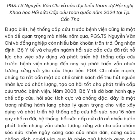
PGS.TS Nguyễn Văn Chi và các đại biểu tham dự Hội nghị
Khoa học Hồi sức Cấp cứu toàn quốc năm 2024 tại Tp.
Cần Thơ
Được biết, hệ thống cấp cứu trước bệnh viện cũng là một
vấn đề quan trọng mà nhiều năm qua, PGS.TS Nguyễn Văn
Chi và đồng nghiệp còn nhiều băn khoăn trăn trở. Ông nhận
định, Bộ Y tế và chuyên ngành hồi sức cấp cứu đã rất nỗ
lực cho việc xây dựng và phát triển hệ thống cấp cứu
trước bệnh viện nhưng đến nay sự phát triển vẫn chưa
tương xứng với yêu cầu thực tiễn. PGS. Chi nhấn mạnh,
chúng ta rất cần một cơ chế chính sách để thu hút nguồn
nhân lực có chất lượng, tạo cơ hội tốt cho phát triển cấp
cứu trước bệnh viện. Năm 2008, Bộ Y tế đã ban hành quy
chế cấp cứu, hồi sức tích cực và chống độc, đây là một
trong những hành lang pháp lý quan trọng cho việc xây
dựng và phát triển hệ thống cấp cứu hồi sức, sau 16 năm
quy chế ra đời, hệ thống hồi sức cấp cứu đã có nhiều bước
phát triển nhưng vẫn chưa tương xứng với nhu cầu chăm
sóc sức khỏe ngày càng cao của nhân dân, công cuộc
chống dịch covid vừa qua là phép thử khách quan cho