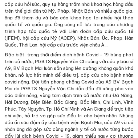
cấp cứu hồi sức, quy tụ hàng trăm nhà khoa học hàng đầu
trên thế giới đên từ Mỹ, Pháp, Nhật Bản và nhiều quốc gia,
ông đã tham dự và báo cáo khoa học tại nhiều hội thảo
quốc tế và quốc gia. Ông cũng nỗ lực trong các chương
trình hợp tác quốc tê với Liên đoàn cấp cứu quốc tế
(IFEM), hội cấp cứu Mỹ (ACEP), Nhật Bản, Úc, Pháp, Hàn
Quốc, Thái Lan, hội cấp cứu trước viện châu Á,...
Đặc biệt, trong thời điểm dịch bệnh Covid - 19 bùng phát
trên cả nước, PGS.TS Nguyễn Văn Chi cùng với các y bác sĩ
A9, BV Bạch Mai luôn sẵn sàng lên đường không quản khó
khăn, nỗ lực hết mình để điều trị, cấp cứu cho bệnh nhân
covid nặng. Đội tiên phong chống Covid của A9 BV Bạch
Mai do PGS.TS Nguyễn Văn Chi dẫn đầu đã xông pha vào
các điểm nóng, vùng tâm dịch trên cả nước như Đà Nẵng,
Hải Dương, Điện Biên, Bắc Giang, Bắc Ninh, Chí Linh, Vĩnh
Phúc, Tây Nguyên, Tp. Hồ Chí Minh và An Giang để trực tiếp
chi viện, hỗ trợ và góp sức điều trị cho bệnh nhân. Những
dấu ấn sâu đậm ấy của bệnh viện Bạch Mai, của A9 và cá
nhân ông đã góp sức cùng ngành y tế cả nước từng bước
đẩy lùi dịch bệnh Covid - 19, giảm thiểu nguy cơ thương