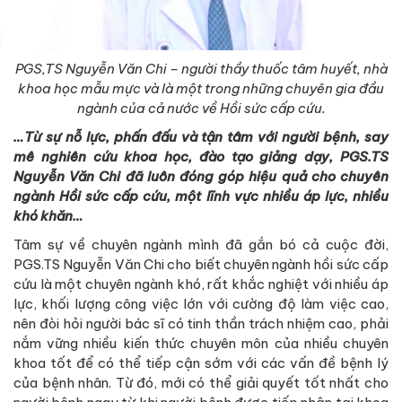
PGS,TS Nguyễn Văn Chi – người thầy thuốc tâm huyết, nhà
khoa học mẫu mực và là một trong những chuyên gia đầu
ngành của cả nước về Hồi sức cấp cứu.
…Từ sự nỗ lực, phấn đấu và tận tâm với người bệnh, say
mê nghiên cứu khoa học, đào tạo giảng dạy, PGS.TS
Nguyễn Văn Chi đã luôn đóng góp hiệu quả cho chuyên
ngành Hồi sức cấp cứu, một lĩnh vực nhiều áp lực, nhiều
khó khăn…
Tâm sự về chuyên ngành mình đã gắn bó cả cuộc đời,
PGS.TS Nguyễn Văn Chi cho biết chuyên ngành hồi sức cấp
cứu là một chuyên ngành khó, rất khắc nghiệt với nhiều áp
lực, khối lượng công việc lớn với cường độ làm việc cao,
nên đòi hỏi người bác sĩ có tinh thần trách nhiệm cao, phải
nắm vững nhiều kiến thức chuyên môn của nhiều chuyên
khoa tốt để có thể tiếp cận sớm với các vấn đề bệnh lý
của bệnh nhân. Từ đó, mới có thể giải quyết tốt nhất cho