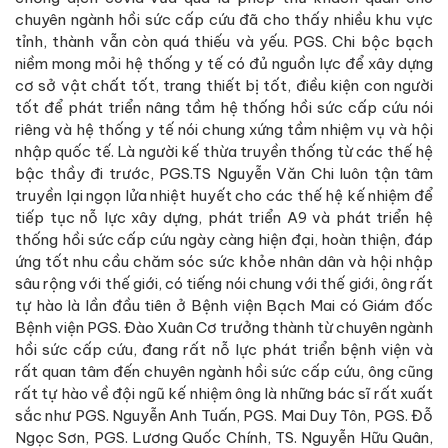
chuyên ngành hồi sức cấp cứu đã cho thấy nhiều khu vực
tỉnh, thành vẫn còn quá thiếu và yếu. PGS. Chi bộc bạch
niềm mong mỏi hệ thống y tế có đủ nguồn lực để xây dựng
cơ sở vật chất tốt, trang thiết bị tốt, điều kiện con người
tốt để phát triển nâng tầm hệ thống hồi sức cấp cứu nói
riêng và hệ thống y tế nói chung xứng tầm nhiệm vụ và hội
nhập quốc tế. Là người kế thừa truyền thống từ các thế hệ
bậc thầy đi trước, PGS.TS Nguyễn Văn Chi luôn tận tâm
truyền lại ngọn lửa nhiệt huyết cho các thế hệ kế nhiệm để
tiếp tục nỗ lực xây dựng, phát triển A9 và phát triển hệ
thống hồi sức cấp cứu ngày càng hiện đại, hoàn thiện, đáp
ứng tốt nhu cầu chăm sóc sức khỏe nhân dân và hội nhập
sâu rộng với thế giới, có tiếng nói chung với thế giới, ông rất
tự hào là lần đầu tiên ở Bệnh viện Bạch Mai có Giám đốc
Bệnh viện PGS. Đào Xuân Cơ trưởng thành từ chuyên ngành
hồi sức cấp cứu, đang rất nỗ lực phát triển bệnh viện và
rất quan tâm đến chuyên ngành hồi sức cấp cứu, ông cũng
rất tự hào về đội ngũ kế nhiệm ông là những bác sĩ rất xuất
sắc như PGS. Nguyễn Anh Tuấn, PGS. Mai Duy Tôn, PGS. Đỗ
Ngọc Sơn, PGS. Lương Quốc Chính, TS. Nguyễn Hữu Quân,