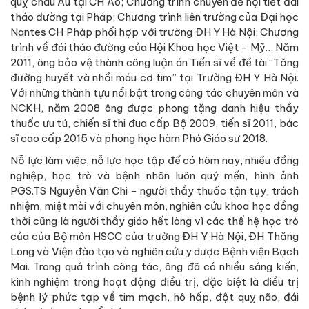
quỵ châu Âu tại CH Áo; Chương trình chuyên đề nội tiết đái
tháo đường tại Pháp; Chương trình liên trường của Đại học
Nantes CH Pháp phối hợp với trường ĐH Y Hà Nội; Chương
trình về đái tháo đường của Hội Khoa học Việt - Mỹ… Năm
2011, ông bảo vệ thành công luận án Tiến sĩ về đề tài “Tăng
đường huyết và nhồi máu cơ tim” tại Trường ĐH Y Hà Nội.
Với những thành tựu nổi bật trong công tác chuyên môn và
NCKH, năm 2008 ông được phong tặng danh hiệu thầy
thuốc ưu tú, chiến sĩ thi đua cấp Bộ 2009, tiến sĩ 2011, bác
sĩ cao cấp 2015 và phong học hàm Phó Giáo sư 2018.
Nỗ lực làm việc, nỗ lực học tập để có hôm nay, nhiều đồng
nghiệp, học trò và bệnh nhân luôn quý mến, hình ảnh
PGS.TS Nguyễn Văn Chi - người thầy thuốc tận tụy, trách
nhiệm, miệt mài với chuyên môn, nghiên cứu khoa học đồng
thời cũng là người thầy giáo hết lòng vì các thế hệ học trò
của của Bộ môn HSCC của trường ĐH Y Hà Nội, ĐH Thăng
Long và Viện đào tạo và nghiên cứu y dược Bệnh viện Bạch
Mai. Trong quá trình công tác, ông đã có nhiều sáng kiến,
kinh nghiệm trong hoạt động điều trị, đặc biệt là điều trị
bệnh lý phức tạp về tim mạch, hô hấp, đột quỵ não, đái