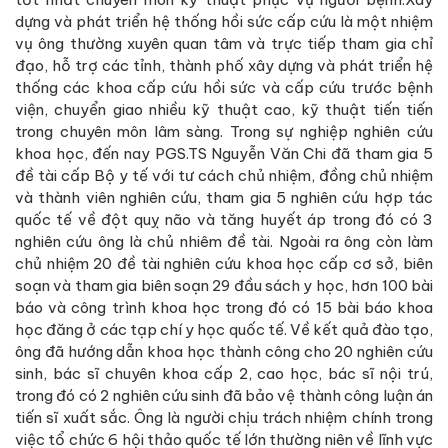
dựng và phát triển hệ thống hồi sức cấp cứu là một nhiệm
vụ ông thường xuyên quan tâm và trực tiếp tham gia chỉ
đạo, hỗ trợ các tỉnh, thành phố xây dựng và phát triển hệ
thống các khoa cấp cứu hồi sức và cấp cứu trước bệnh
viện, chuyển giao nhiều kỹ thuật cao, kỹ thuật tiến tiến
trong chuyên môn lâm sàng. Trong sự nghiệp nghiên cứu
khoa học, đến nay PGS.TS Nguyễn Văn Chi đã tham gia 5
đề tài cấp Bộ y tế với tư cách chủ nhiệm, đồng chủ nhiệm
và thành viên nghiên cứu, tham gia 5 nghiên cứu hợp tác
quốc tế về đột quỵ não và tăng huyết áp trong đó có 3
nghiên cứu ông là chủ nhiêm đề tài. Ngoài ra ông còn làm
chủ nhiệm 20 đề tài nghiên cứu khoa học cấp cơ sở, biên
soạn và tham gia biên soạn 29 đầu sách y học, hơn 100 bài
báo và công trình khoa học trong đó có 15 bài báo khoa
học đăng ở các tạp chí y học quốc tế. Về kết quả đào tạo,
ông đã hướng dẫn khoa học thành công cho 20
nghiên cứu
sinh, bác sĩ chuyên khoa cấp 2, cao học, bác sĩ nội trú,
trong đó có 2 nghiên cứu sinh đã bảo vệ thành công luận án
tiến sĩ xuất sắc. Ông là người chịu trách nhiệm chính trong
việc tổ chức 6 hội thảo quốc tế lớn thường niên về lĩnh vực