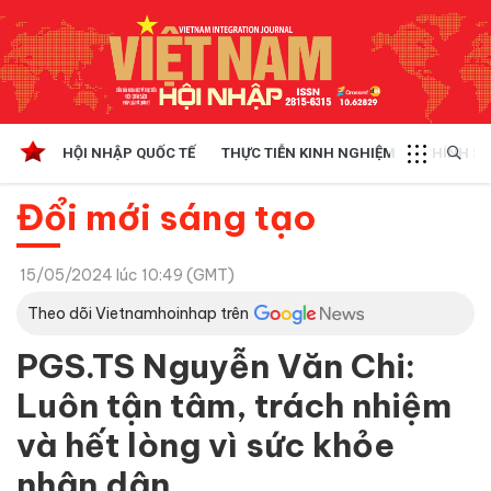
HỘI NHẬP QUỐC TẾ
THỰC TIỄN KINH NGHIỆM
CHÍNH SÁ
Đổi mới sáng tạo
15/05/2024 lúc 10:49 (GMT)
Theo dõi Vietnamhoinhap trên
PGS.TS Nguyễn Văn Chi:
Luôn tận tâm, trách nhiệm
và hết lòng vì sức khỏe
nhân dân