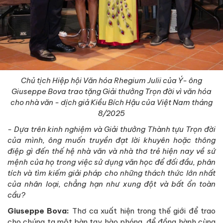
Chủ tịch Hiệp hội Văn hóa Rhegium Julii của Ý- ông
Giuseppe Bova trao tặng Giải thưởng Trọn đời vì văn hóa
cho nhà văn - dịch giả Kiều Bích Hậu của Việt Nam tháng
8/2025
- Dựa trên kinh nghiệm và Giải thưởng Thành tựu Trọn đời
của mình, ông muốn truyền đạt lời khuyên hoặc thông
điệp gì đến thế hệ nhà văn và nhà thơ trẻ hiện nay về sứ
mệnh của họ trong việc sử dụng văn học để đối đầu, phân
tích và tìm kiếm giải pháp cho những thách thức lớn nhất
của nhân loại, chẳng hạn như xung đột và bất ổn toàn
cầu?
Giuseppe Bova:
Thơ ca xuất hiện trong thế giới để trao
cho chúng ta một bàn tay hào phóng, để đồng hành cùng