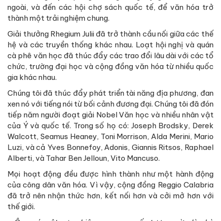
ngoài, và đến các hội chợ sách quốc tế, để văn hóa trở
thành một trải nghiệm chung.
Giải thưởng Rhegium Julii đã trở thành cầu nối giữa các thế
hệ và các truyền thống khác nhau. Loạt hội nghị và quán
cà phê văn học đã thúc đẩy các trao đổi lâu dài với các tổ
chức, trường đại học và cộng đồng văn hóa từ nhiều quốc
gia khác nhau.
Chúng tôi đã thúc đẩy phát triển tài năng địa phương, đan
xen nó với tiếng nói từ bối cảnh đương đại. Chúng tôi đã đón
tiếp năm người đoạt giải Nobel Văn học và nhiều nhân vật
của Ý và quốc tế. Trong số họ có: Joseph Brodsky, Derek
Walcott, Seamus Heaney, Toni Morrison, Alda Merini, Mario
Luzi, và cả Yves Bonnefoy, Adonis, Giannis Ritsos, Raphael
Alberti, và Tahar Ben Jelloun, Vito Mancuso.
Mọi hoạt động đều được hình thành như một hành động
của công dân văn hóa. Vì vậy, cộng đồng Reggio Calabria
đã trở nên nhận thức hơn, kết nối hơn và cởi mở hơn với
thế giới.