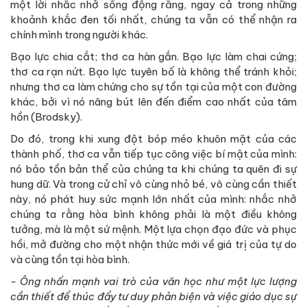
một lời nhắc nhở sống động rằng, ngay cả trong những
khoảnh khắc đen tối nhất, chúng ta vẫn có thể nhận ra
chính mình trong người khác.
Bạo lực chia cắt; thơ ca hàn gắn. Bạo lực làm chai cứng;
thơ ca rạn nứt. Bạo lực tuyên bố là không thể tránh khỏi;
nhưng thơ ca làm chứng cho sự tồn tại của một con đường
khác, bởi vì nó nâng bút lên đến điểm cao nhất của tâm
hồn (Brodsky).
Do đó, trong khi xung đột bóp méo khuôn mặt của các
thành phố, thơ ca vẫn tiếp tục công việc bí mật của mình:
nó bảo tồn bản thể của chúng ta khi chúng ta quên đi sự
hung dữ. Và trong cử chỉ vô cùng nhỏ bé, vô cùng cần thiết
này, nó phát huy sức mạnh lớn nhất của mình: nhắc nhở
chúng ta rằng hòa bình không phải là một điều không
tưởng, mà là một sứ mệnh. Một lựa chọn đạo đức và phục
hồi, mở đường cho một nhận thức mới về giá trị của tự do
và cùng tồn tại hòa bình.
- Ông nhấn mạnh vai trò của văn học như một lực lượng
cần thiết để thúc đẩy tư duy phản biện và việc giáo dục sự