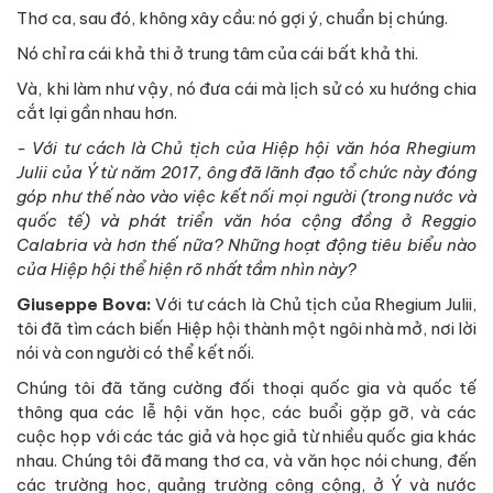
Thơ ca, sau đó, không xây cầu: nó gợi ý, chuẩn bị chúng.
Nó chỉ ra cái khả thi ở trung tâm của cái bất khả thi.
Và, khi làm như vậy, nó đưa cái mà lịch sử có xu hướng chia
cắt lại gần nhau hơn.
- Với tư cách là Chủ tịch của Hiệp hội văn hóa Rhegium
Julii của Ý từ năm 2017, ông đã lãnh đạo tổ chức này đóng
góp như thế nào vào việc kết nối mọi người (trong nước và
quốc tế) và phát triển văn hóa cộng đồng ở Reggio
Calabria và hơn thế nữa? Những hoạt động tiêu biểu nào
của Hiệp hội thể hiện rõ nhất tầm nhìn này?
Giuseppe Bova:
Với tư cách là Chủ tịch của Rhegium Julii,
tôi đã tìm cách biến Hiệp hội thành một ngôi nhà mở, nơi lời
nói và con người có thể kết nối.
Chúng tôi đã tăng cường đối thoại quốc gia và quốc tế
thông qua các lễ hội văn học, các buổi gặp gỡ, và các
cuộc họp với các tác giả và học giả từ nhiều quốc gia khác
nhau. Chúng tôi đã mang thơ ca, và văn học nói chung, đến
các trường học, quảng trường công cộng, ở Ý và nước