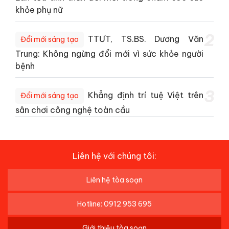
khỏe phụ nữ
2
TTƯT, TS.BS. Dương Văn
Đổi mới sáng tạo
Trung: Không ngừng đổi mới vì sức khỏe người
bệnh
3
Khẳng định trí tuệ Việt trên
Đổi mới sáng tạo
sân chơi công nghệ toàn cầu
Liên hệ với chúng tôi:
Liên hệ tòa soạn
Hotline: 0912 953 695
Giới thiệu tòa soạn