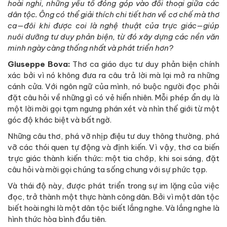
hoài nghi, những yếu tố đóng góp vào đối thoại giữa các
dân tộc. Ông có thể giải thích chi tiết hơn về cơ chế mà thơ
ca—đôi khi được coi là nghệ thuật của trực giác—giúp
nuôi dưỡng tư duy phản biện, từ đó xây dựng các nền văn
minh ngày càng thống nhất và phát triển hơn?
Giuseppe Bova:
Thơ ca giáo dục tư duy phản biện chính
xác bởi vì nó không đưa ra câu trả lời mà lại mở ra những
cánh cửa. Với ngôn ngữ của mình, nó buộc người đọc phải
đặt câu hỏi về những gì có vẻ hiển nhiên. Mỗi phép ẩn dụ là
một lời mời gọi tạm ngưng phán xét và nhìn thế giới từ một
góc độ khác biệt và bất ngờ.
Những câu thơ, phá vỡ nhịp điệu tư duy thông thường, phá
vỡ các thói quen tự động và định kiến. Vì vậy, thơ ca biến
trực giác thành kiến thức: một tia chớp, khi soi sáng, đặt
câu hỏi và mời gọi chúng ta sống chung với sự phức tạp.
Và thái độ này, được phát triển trong sự im lặng của việc
đọc, trở thành một thực hành công dân. Bởi vì một dân tộc
biết hoài nghi là một dân tộc biết lắng nghe. Và lắng nghe là
hình thức hòa bình đầu tiên.