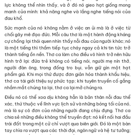
lực không thể nhìn thấy, và ở đó nó gieo hạt giống mong
manh của mình: khả năng nghe và lắng nghe tiếng nói của
đau khổ.
Sức mạnh của nó không nằm ở việc an ủi mà là ở việc từ
chối gây mê đạo đức. Mỗi câu thơ là một hành động kháng
cự chống lại thói quen nhìn thấy nỗi đau của người khác; nó
là một tiếng thì thầm tiếp tục cháy ngay cả khi tin tức trở
thành tiếng ồn nền. Thơ ca làm cho điều vô hình trở nên hữu
hình trở lại: đứa trẻ không có tiếng nói, người mẹ nín thở,
người đàn ông, trong đống tro bụi, vẫn giữ gìn một hạt
phẩm giá. Khi mọi thứ được đơn giản hóa thành khẩu hiệu,
thơ ca tái giới thiệu sự phức tạp; khi tuyên truyền cố gắng
nhắm mắt chúng ta lại, thơ ca lại mở chúng ra.
Điều nó có thể xoa dịu không hẳn là bản thân nỗi đau thể
xác, thứ thuộc về lĩnh vực lịch sử và những bóng tối của nó,
mà là sự cô đơn của những người đang chịu đựng. Thơ ca
chia sẻ những điều không thể truyền đạt: nó kết nối hai đầu
trái đất trong một cử chỉ vượt qua biên giới. Đó là một bàn
tay chìa ra vượt qua các thời đại, ngôn ngữ và hệ tư tưởng;