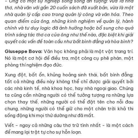
- Ông có một sự nghiệp song song ấn tượng: vừa là nhà
thơ, nhà văn với gần 20 cuốn sách đã xuất bản, vừa là một
nhà quản lý cấp cao trong quản lý công và văn hóa. Theo
quan điểm của ông, những kinh nghiệm về quản lý, hành
chính và tư duy logic đã ảnh hưởng hoặc bổ sung cho quá
trình sáng tác thơ ca của ông như thế nào, đặc biệt khi giải
quyết các vấn đề toàn cầu như bất bình đẳng và hòa bình?
Giuseppe Bova:
Văn học không phải là một vật trang trí.
Nó là một cơ hội để điều tra, một công cụ phê phán, một
phòng thí nghiệm đạo đức.
Xung đột, bất ổn, khủng hoảng sinh thái, bất bình đẳng:
tất cả những điều này không thể chỉ được giải quyết bởi
các nhà kinh tế, nhà khoa học, hay nhà ngoại giao. Chúng
ta cũng cần những người có thể tưởng tượng ra những lựa
chọn thay thế, những người có thể đặt tên cho nỗi đau
chung, những người có thể giữ cho một chân trời khả thi
sống động khi mọi thứ dường như đã mất.
Viết - ngay cả những câu thơ trữ tình nhất - là một cách
để mang lại trật tự cho sự hỗn loạn.