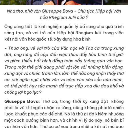
Nhà thơ, nhà văn Giuseppe Bova - Chủ tịch Hiệp hội Văn
hóa Rhegium Julii của Ý
Ông cũng tiết lộ kinh nghiệm quản lý bổ sung cho quá trình
sáng tạo, và vai trò của Hiệp hội Rhegium Julii trong việc
kết nối văn hóa quốc tế, xây dựng hòa bình.
- Thưa ông, về vai trò của Văn học và Thơ ca trong xung
đột, ông từng đề cập đến việc thúc đẩy hòa bình thế giới
và giảm thiểu bất bình đẳng toàn cầu thông qua văn học.
Trong một thế giới đang phải vật lộn với những biến động,
xung đột và chiến tranh lớn, làm thế nào ông nhận thấy thơ
ca, với ngôn ngữ nhân văn và cảm xúc sâu sắc của mình,
có thể phát huy sức mạnh để trực tiếp xoa dịu đau khổ và
chống lại bạo lực?
Giuseppe Bova:
Thơ ca, trong thời kỳ xung đột, không
phải là vũ khí ngăn chặn xe tăng, cũng không phải là chiến
lược khuất phục các đế chế. Nó là thứ gì đó khiêm nhường
một cách bướng bỉnh hơn, và chính vì lý do này, nó bền bỉ
và nhân văn hơn. Thơ ca cư ngụ trong những kẽ nứt mà bạo