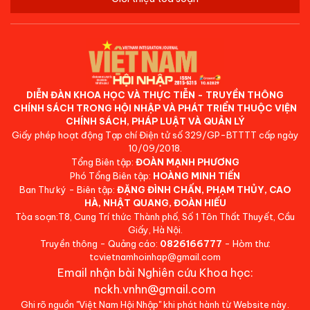
DIỄN ĐÀN KHOA HỌC VÀ THỰC TIỄN - TRUYỀN THÔNG
CHÍNH SÁCH TRONG HỘI NHẬP VÀ PHÁT TRIỂN THUỘC VIỆN
CHÍNH SÁCH, PHÁP LUẬT VÀ QUẢN LÝ
Giấy phép hoạt động Tạp chí Điện tử số 329/GP-BTTTT cấp ngày
10/09/2018.
Tổng Biên tập:
ĐOÀN MẠNH PHƯƠNG
Phó Tổng Biên tập:
HOÀNG MINH TIẾN
Ban Thư ký - Biên tập:
ĐẶNG ĐÌNH CHẤN, PHẠM THỦY, CAO
HÀ, NHẬT QUANG, ĐOÀN HIẾU
Tòa soạn:T8, Cung Trí thức Thành phố, Số 1 Tôn Thất Thuyết, Cầu
Giấy, Hà Nội.
Truyền thông - Quảng cáo:
0826166777
- Hòm thư:
tcvietnamhoinhap@gmail.com
Email nhận bài Nghiên cứu Khoa học:
nckh.vnhn@gmail.com
Ghi rõ nguồn "Việt Nam Hội Nhập" khi phát hành từ Website này.